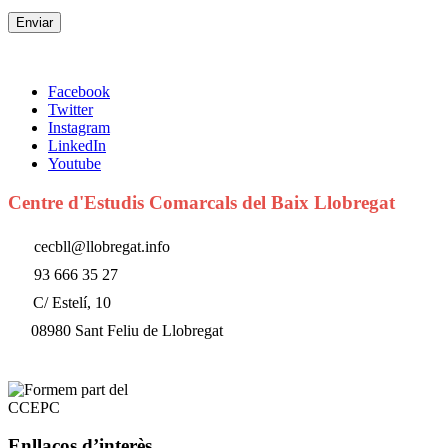
Facebook
Twitter
Instagram
LinkedIn
Youtube
Centre d'Estudis Comarcals del Baix Llobregat
cecbll@llobregat.info
93 666 35 27
C/ Estelí, 10
08980 Sant Feliu de Llobregat
Enllaços d’interès