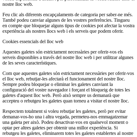
nostre lloc web.
Feu clic als diferents encapçalaments de categoria per saber-ne més.
També podeu canviar algunes de les vostres preferències. Tingueu
en compte que bloquejar alguns tipus de cookies pot afectar la vostra
experiència als nostres llocs web i els serveis que podem oferir.
Cookies essencials del lloc web
Aquestes galetes són estrictament necessàries per oferir-vos els
serveis disponibles a través del nostre lloc web i per utilitzar algunes
de les seves característiques.
Com que aquestes galetes són estrictament necessàries per oferir-vos
el lloc web, rebutjar-les afectarà el funcionament del nostre lloc.
Sempre podeu bloquejar o eliminar les galetes canviant la
configuració del vostre navegador i forçant el bloqueig de totes les
galetes d'aquest lloc web. Però això sempre us demanarà que
accepteu o rebutgeu les galetes quan torneu a visitar el nostre lloc.
Respectem totalment si voleu rebutjar les galetes, però per evitar
demanar-vos-ho una i altra vegada, permeteu-nos emmagatzemar
una galeta per això. Podeu desactivar-vos en qualsevol moment o
optar per altres galetes per obtenir una millor experiència. Si
rebutgeu les galetes, eliminarem totes les galetes establertes al nostre