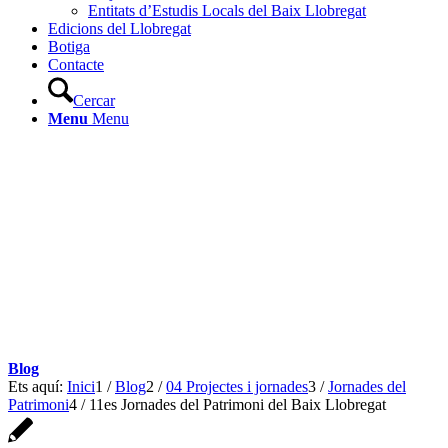
Entitats d’Estudis Locals del Baix Llobregat
Edicions del Llobregat
Botiga
Contacte
Cercar
Menu
Menu
Blog
Ets aquí:
Inici
1
/
Blog
2
/
04 Projectes i jornades
3
/
Jornades del
Patrimoni
4
/
11es Jornades del Patrimoni del Baix Llobregat