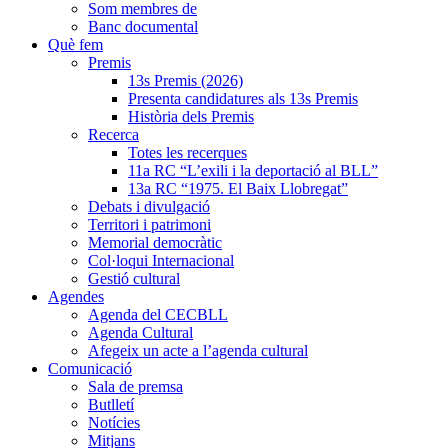
Som membres de
Banc documental
Què fem
Premis
13s Premis (2026)
Presenta candidatures als 13s Premis
Història dels Premis
Recerca
Totes les recerques
11a RC “L’exili i la deportació al BLL”
13a RC “1975. El Baix Llobregat”
Debats i divulgació
Territori i patrimoni
Memorial democràtic
Col·loqui Internacional
Gestió cultural
Agendes
Agenda del CECBLL
Agenda Cultural
Afegeix un acte a l’agenda cultural
Comunicació
Sala de premsa
Butlletí
Notícies
Mitjans