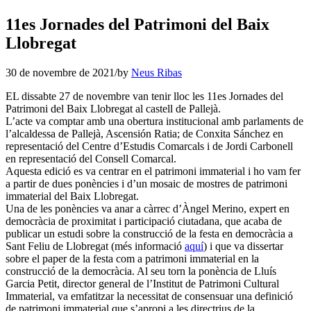
11es Jornades del Patrimoni del Baix
Llobregat
30 de novembre de 2021
/
by
Neus Ribas
EL dissabte 27 de novembre van tenir lloc les 11es Jornades del
Patrimoni del Baix Llobregat al castell de Pallejà.
L’acte va comptar amb una obertura institucional amb parlaments de
l’alcaldessa de Pallejà, Ascensión Ratia; de Conxita Sánchez en
representació del Centre d’Estudis Comarcals i de Jordi Carbonell
en representació del Consell Comarcal.
Aquesta edició es va centrar en el patrimoni immaterial i ho vam fer
a partir de dues ponències i d’un mosaic de mostres de patrimoni
immaterial del Baix Llobregat.
Una de les ponències va anar a càrrec d’Àngel Merino, expert en
democràcia de proximitat i participació ciutadana, que acaba de
publicar un estudi sobre la construcció de la festa en democràcia a
Sant Feliu de Llobregat (més informació
aquí
) i que va dissertar
sobre el paper de la festa com a patrimoni immaterial en la
construcció de la democràcia. Al seu torn la ponència de Lluís
Garcia Petit, director general de l’Institut de Patrimoni Cultural
Immaterial, va emfatitzar la necessitat de consensuar una definició
de patrimoni immaterial que s’apropi a les directrius de la