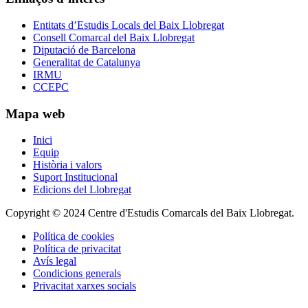
Entitats d’Estudis Locals del Baix Llobregat
Consell Comarcal del Baix Llobregat
Diputació de Barcelona
Generalitat de Catalunya
IRMU
CCEPC
Mapa web
Inici
Equip
Història i valors
Suport Institucional
Edicions del Llobregat
Copyright © 2024 Centre d'Estudis Comarcals del Baix Llobregat.
Política de cookies
Política de privacitat
Avís legal
Condicions generals
Privacitat xarxes socials