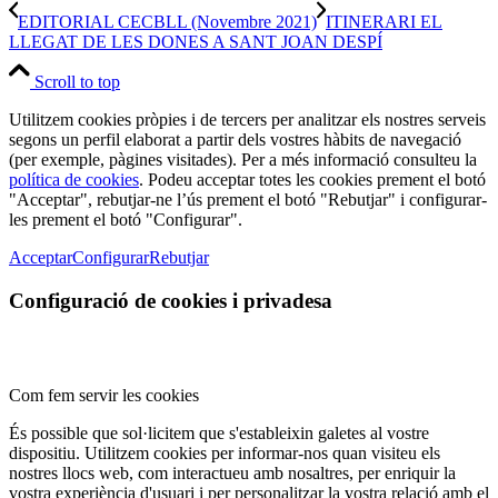
EDITORIAL CECBLL (Novembre 2021)
ITINERARI EL
LLEGAT DE LES DONES A SANT JOAN DESPÍ
Scroll to top
Utilitzem cookies pròpies i de tercers per analitzar els nostres serveis
segons un perfil elaborat a partir dels vostres hàbits de navegació
(per exemple, pàgines visitades). Per a més informació consulteu la
política de cookies
. Podeu acceptar totes les cookies prement el botó
"Acceptar", rebutjar-ne l’ús prement el botó "Rebutjar" i configurar-
les prement el botó "Configurar".
Acceptar
Configurar
Rebutjar
Configuració de cookies i privadesa
Com fem servir les cookies
És possible que sol·licitem que s'estableixin galetes al vostre
dispositiu. Utilitzem cookies per informar-nos quan visiteu els
nostres llocs web, com interactueu amb nosaltres, per enriquir la
vostra experiència d'usuari i per personalitzar la vostra relació amb el