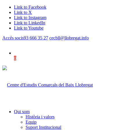
Link to Facebook
Link to X
Link to Instagram
Link to LinkedIn
Link to Youtube
Accés socis
93 666 35 27
cecbll@llobregat.info
0
Shopping Cart
Qui som
Història i valors
Equip
Suport Institucional