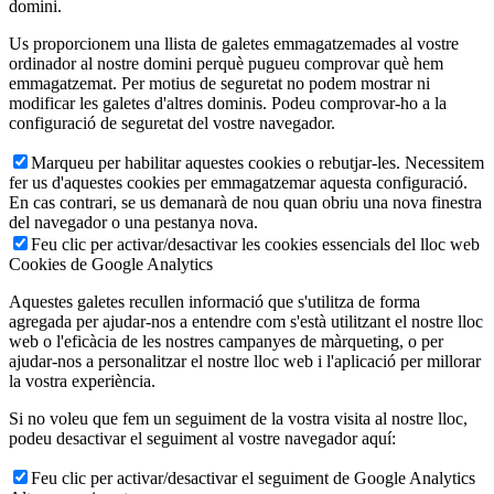
domini.
Us proporcionem una llista de galetes emmagatzemades al vostre
ordinador al nostre domini perquè pugueu comprovar què hem
emmagatzemat. Per motius de seguretat no podem mostrar ni
modificar les galetes d'altres dominis. Podeu comprovar-ho a la
configuració de seguretat del vostre navegador.
Marqueu per habilitar aquestes cookies o rebutjar-les. Necessitem
fer us d'aquestes cookies per emmagatzemar aquesta configuració.
En cas contrari, se us demanarà de nou quan obriu una nova finestra
del navegador o una pestanya nova.
Feu clic per activar/desactivar les cookies essencials del lloc web
Cookies de Google Analytics
Aquestes galetes recullen informació que s'utilitza de forma
agregada per ajudar-nos a entendre com s'està utilitzant el nostre lloc
web o l'eficàcia de les nostres campanyes de màrqueting, o per
ajudar-nos a personalitzar el nostre lloc web i l'aplicació per millorar
la vostra experiència.
Si no voleu que fem un seguiment de la vostra visita al nostre lloc,
podeu desactivar el seguiment al vostre navegador aquí:
Feu clic per activar/desactivar el seguiment de Google Analytics