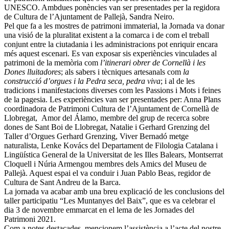
UNESCO. Ambdues ponències van ser presentades per la regidora
de Cultura de l’Ajuntament de Pallejà, Sandra Neiro.
Pel que fa a les mostres de patrimoni immaterial, la Jornada va donar
una visió de la pluralitat existent a la comarca i de com el treball
conjunt entre la ciutadania i les administracions pot enriquir encara
més aquest escenari. Es van exposar sis experiències vinculades al
patrimoni de la memòria com
l’itinerari obrer de Cornellà i
les
Dones lluitadores
; als sabers i tècniques artesanals com
la
construcció d’orgues i la Pedra seca, pedra viva
; i al de les
tradicions i manifestacions diverses com les Passions i Mots i feines
de la pagesia. Les experiències van ser presentades per: Anna Plans
coordinadora de Patrimoni Cultura de l’Ajuntament de Cornellà de
Llobregat, Amor del Álamo, membre del grup de recerca sobre
dones de Sant Boi de Llobregat, Natalie i Gerhard Grenzing del
Taller d’Orgues Gerhard Grenzing, Viver Bernadó metge
naturalista, Lenke Kovács del Departament de Filologia Catalana i
Lingüística General de la Universitat de les Illes Balears, Montserrat
Cloquell i Núria Armengou membres dels Amics del Museu de
Pallejà. Aquest espai el va conduir i Juan Pablo Beas, regidor de
Cultura de Sant Andreu de la Barca.
La jornada va acabar amb una breu explicació de les conclusions del
taller participatiu “Les Muntanyes del Baix”, que es va celebrar el
dia 3 de novembre emmarcat en el lema de les Jornades del
Patrimoni 2021.
Com a notes destacades, mencionem l’assistència a l’acte del nostre