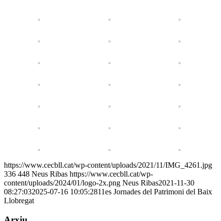
https://www.cecbll.cat/wp-content/uploads/2021/11/IMG_4261.jpg
336
448
Neus Ribas
https://www.cecbll.cat/wp-
content/uploads/2024/01/logo-2x.png
Neus Ribas
2021-11-30
08:27:03
2025-07-16 10:05:28
11es Jornades del Patrimoni del Baix
Llobregat
Arxiu