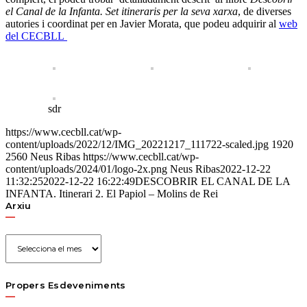
el Canal de la Infanta. Set itineraris per la seva xarxa
, de diverses
autories i coordinat per en Javier Morata, que podeu adquirir al
web
del CECBLL
sdr
https://www.cecbll.cat/wp-
content/uploads/2022/12/IMG_20221217_111722-scaled.jpg
1920
2560
Neus Ribas
https://www.cecbll.cat/wp-
content/uploads/2024/01/logo-2x.png
Neus Ribas
2022-12-22
11:32:25
2022-12-22 16:22:49
DESCOBRIR EL CANAL DE LA
INFANTA. Itinerari 2. El Papiol – Molins de Rei
Arxiu
Arxiu
Propers Esdeveniments