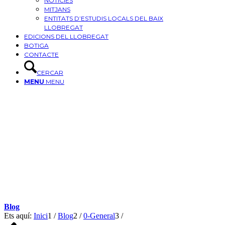
NOTÍCIES
MITJANS
ENTITATS D’ESTUDIS LOCALS DEL BAIX
LLOBREGAT
EDICIONS DEL LLOBREGAT
BOTIGA
CONTACTE
CERCAR
MENU
MENU
Blog
Ets aquí:
Inici
1
/
Blog
2
/
0-General
3
/