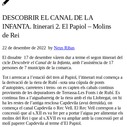
DESCOBRIR EL CANAL DE LA
INFANTA. Itinerari 2. El Papiol – Molins
de Rei
22 de desembre de 2022
by
Neus Ribas
El dissabte 17 de desembre vàrem dur a terme el segon itinerari del
cicle
Descobrir el Canal de la Infanta
, amb l’assistència de 17
persones de 7 municipis de la comarca.
Tot i arrencar a l’estació del tren al Papiol, l’itinerari real comença a
la derivació de la riera de Rubí –sota una cúpula de ponts
d’autopistes, carreteres i trens- on es capten els cabals continus
provinents de les depuradores de Terrassa-Les Fonts i de Rubí. Es
continua fins a l’aiguabarreig de la riera amb el riu Llobregat, on hi
ha les restes de l’antiga resclosa Capdevila (avui derruïda), on
comença el canal Capdevila o Rec Vell. El Rec Vell correspon a la
concessió que al s.XII es va fer per a portar l’aigua per alimentar els
molins del Rei i que al s.XVII es va ampliar amb la concessió per al
molí paperer Capdevila al terme d’El Papiol.