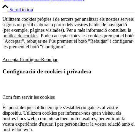
Scroll to top
Utilitzem cookies pròpies i de tercers per analitzar els nostres serveis
segons un perfil elaborat a partir dels vostres hàbits de navegació
(per exemple, pàgines visitades). Per a més informació consulteu la
política de cookies
. Podeu acceptar totes les cookies prement el botó
"Acceptar", rebutjar-ne l’ús prement el botó "Rebutjar" i configurar-
les prement el botó "Configurar".
Acceptar
Configurar
Rebutjar
Configuració de cookies i privadesa
Com fem servir les cookies
És possible que sol·licitem que s'estableixin galetes al vostre
dispositiu. Utilitzem cookies per informar-nos quan visiteu els
nostres llocs web, com interactueu amb nosaltres, per enriquir la
vostra experiència d'usuari i per personalitzar la vostra relació amb el
nostre lloc web.