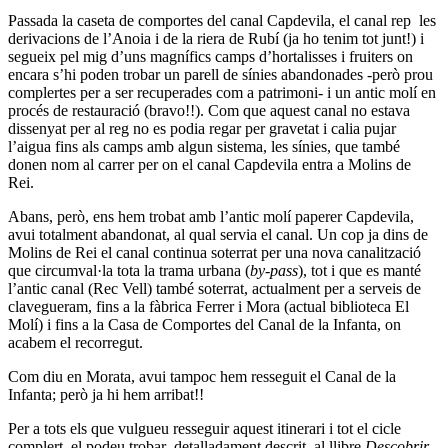
Passada la caseta de comportes del canal Capdevila, el canal rep les
derivacions de l’Anoia i de la riera de Rubí (ja ho tenim tot junt!) i
segueix pel mig d’uns magnífics camps d’hortalisses i fruiters on
encara s’hi poden trobar un parell de sínies abandonades -però prou
complertes per a ser recuperades com a patrimoni- i un antic molí en
procés de restauració (bravo!!). Com que aquest canal no estava
dissenyat per al reg no es podia regar per gravetat i calia pujar
l’aigua fins als camps amb algun sistema, les sínies, que també
donen nom al carrer per on el canal Capdevila entra a Molins de
Rei.
Abans, però, ens hem trobat amb l’antic molí paperer Capdevila,
avui totalment abandonat, al qual servia el canal. Un cop ja dins de
Molins de Rei el canal continua soterrat per una nova canalització
que circumval·la tota la trama urbana (
by-pass
), tot i que es manté
l’antic canal (Rec Vell) també soterrat, actualment per a serveis de
clavegueram, fins a la fàbrica Ferrer i Mora (actual biblioteca El
Molí) i fins a la Casa de Comportes del Canal de la Infanta, on
acabem el recorregut.
Com diu en Morata, avui tampoc hem resseguit el Canal de la
Infanta; però ja hi hem arribat!!
Per a tots els que vulgueu resseguir aquest itinerari i tot el cicle
complert, el podeu trobar detalladament descrit al llibre
Descobrir