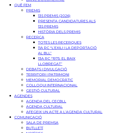
QUÈ FEM
PREMIS
13S PREMIS (2026)
PRESENTA CANDIDATURES ALS
13S PREMIS
HISTÒRIA DELS PREMIS
RECERCA
TOTES LES RECERQUES
11A RC “L’EXILI I LA DEPORTACIÓ
AL BLL”
13A RC “1975. EL BAIX
LLOBREGAT”
DEBATS I DIVULGACIÓ
TERRITORI I PATRIMONI
MEMORIAL DEMOCRÀTIC
COL·LOQUI INTERNACIONAL
GESTIÓ CULTURAL
AGENDES
AGENDA DEL CECBLL
AGENDA CULTURAL
AFEGEIX UN ACTE A L’AGENDA CULTURAL
COMUNICACIÓ
SALA DE PREMSA
BUTLLETÍ