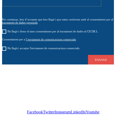
Per continuar, heu d’acceptar que heu llegit i que esteu conforme amb el consentiment per al
tractament de dades personals
.
He llegit i dono el meu consentiment per al tractament de dades al CECBLL.
Consentiment per a
l’enviament de comunicacions comercials
.
He llegit i accepto l'enviament de comunicacions comercials.
Facebook
Twitter
Instagram
LinkedIn
Youtube