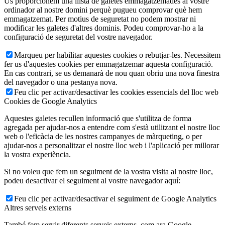
Us proporcionem una llista de galetes emmagatzemades al vostre
ordinador al nostre domini perquè pugueu comprovar què hem
emmagatzemat. Per motius de seguretat no podem mostrar ni
modificar les galetes d'altres dominis. Podeu comprovar-ho a la
configuració de seguretat del vostre navegador.
Marqueu per habilitar aquestes cookies o rebutjar-les. Necessitem
fer us d'aquestes cookies per emmagatzemar aquesta configuració.
En cas contrari, se us demanarà de nou quan obriu una nova finestra
del navegador o una pestanya nova.
Feu clic per activar/desactivar les cookies essencials del lloc web
Cookies de Google Analytics
Aquestes galetes recullen informació que s'utilitza de forma
agregada per ajudar-nos a entendre com s'està utilitzant el nostre lloc
web o l'eficàcia de les nostres campanyes de màrqueting, o per
ajudar-nos a personalitzar el nostre lloc web i l'aplicació per millorar
la vostra experiència.
Si no voleu que fem un seguiment de la vostra visita al nostre lloc,
podeu desactivar el seguiment al vostre navegador aquí:
Feu clic per activar/desactivar el seguiment de Google Analytics
Altres serveis externs
També fem servir diferents serveis externs, com ara Google