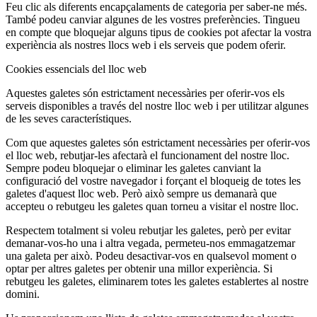
Feu clic als diferents encapçalaments de categoria per saber-ne més.
També podeu canviar algunes de les vostres preferències. Tingueu
en compte que bloquejar alguns tipus de cookies pot afectar la vostra
experiència als nostres llocs web i els serveis que podem oferir.
Cookies essencials del lloc web
Aquestes galetes són estrictament necessàries per oferir-vos els
serveis disponibles a través del nostre lloc web i per utilitzar algunes
de les seves característiques.
Com que aquestes galetes són estrictament necessàries per oferir-vos
el lloc web, rebutjar-les afectarà el funcionament del nostre lloc.
Sempre podeu bloquejar o eliminar les galetes canviant la
configuració del vostre navegador i forçant el bloqueig de totes les
galetes d'aquest lloc web. Però això sempre us demanarà que
accepteu o rebutgeu les galetes quan torneu a visitar el nostre lloc.
Respectem totalment si voleu rebutjar les galetes, però per evitar
demanar-vos-ho una i altra vegada, permeteu-nos emmagatzemar
una galeta per això. Podeu desactivar-vos en qualsevol moment o
optar per altres galetes per obtenir una millor experiència. Si
rebutgeu les galetes, eliminarem totes les galetes establertes al nostre
domini.