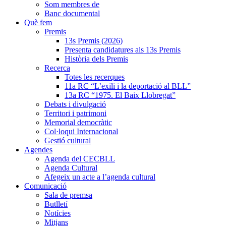
Som membres de
Banc documental
Què fem
Premis
13s Premis (2026)
Presenta candidatures als 13s Premis
Història dels Premis
Recerca
Totes les recerques
11a RC “L’exili i la deportació al BLL”
13a RC “1975. El Baix Llobregat”
Debats i divulgació
Territori i patrimoni
Memorial democràtic
Col·loqui Internacional
Gestió cultural
Agendes
Agenda del CECBLL
Agenda Cultural
Afegeix un acte a l’agenda cultural
Comunicació
Sala de premsa
Butlletí
Notícies
Mitjans