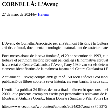
CORNELLÀ: L’Avenç
27 de març de 2024
/
by
Helena
L’Avenç de Cornellà, Associació per al Patrimoni Històric i la Cultura 
artístic, cultural, documental, etnològic, i natural, tant de caràcter m
Pocs mesos abans de la seva fundació, el 29 de setembre de 1993, el p
trobava el patrimoni històric protegit pel catàleg i la normativa aprov
havia estat el Centre Catalanista l’Avenç l’any 1989 van ser els determi
elements identificatius de la malmesa façana del Centre Catalanista i
Actualment, l’Avenç compta amb gairebé 150 socis i sòcies i col·labora 
publicació de llibres sobre la seva història, els seus barris, la seva cultu
L’entitat ha publicat 24 llibres de curta tirada i dimensió que constitue
2000 i que presenta exemplars escrits per personalitats rellevants de
Montserrat Galícia i Gorritz, Ignasi Doñate i Sanglas o Pilar Pons i La
https://www.cecbll.cat/wp-content/uploads/2024/03/7.png
3375
3375