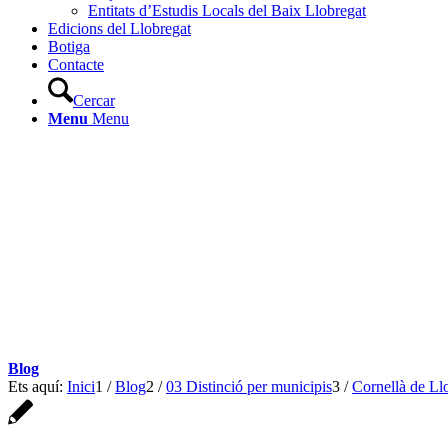
Entitats d’Estudis Locals del Baix Llobregat
Edicions del Llobregat
Botiga
Contacte
Cercar
Menu
Menu
Blog
Ets aquí:
Inici
1
/
Blog
2
/
03 Distinció per municipis
3
/
Cornellà de Ll