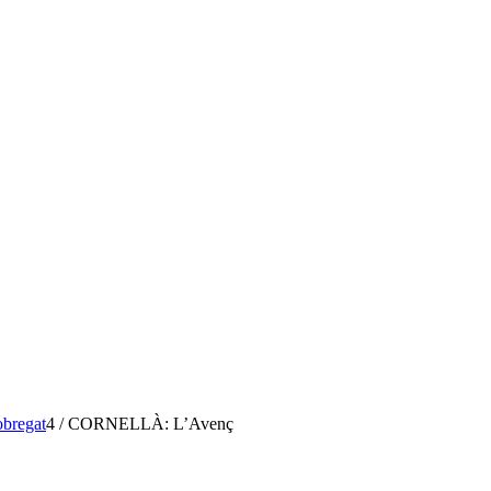
obregat
4
/
CORNELLÀ: L’Avenç