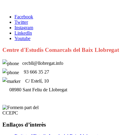
Facebook
Twitter
Instagram
LinkedIn
Youtube
Centre d'Estudis Comarcals del Baix Llobregat
cecbll@llobregat.info
93 666 35 27
C/ Estelí, 10
08980 Sant Feliu de Llobregat
Enllaços d’interès