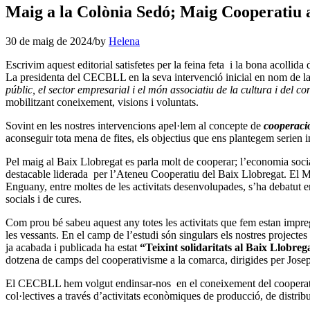
Maig a la Colònia Sedó; Maig Cooperatiu 
30 de maig de 2024
/
by
Helena
Escrivim aquest editorial satisfetes per la feina feta i la bona acollida
La presidenta del CECBLL en la seva intervenció inicial en nom de la
públic, el sector empresarial i el món associatiu de la cultura i del c
mobilitzant coneixement, visions i voluntats.
Sovint en les nostres intervencions apel·lem al concepte de
cooperaci
aconseguir tota mena de fites, els objectius que ens plantegem serien i
Pel maig al Baix Llobregat es parla molt de cooperar; l’economia soc
destacable liderada per l’Ateneu Cooperatiu del Baix Llobregat. El 
Enguany, entre moltes de les activitats desenvolupades, s’ha debatut en
socials i de cures.
Com prou bé sabeu aquest any totes les activitats que fem estan impreg
les vessants. En el camp de l’estudi són singulars els nostres projecte
ja acabada i publicada ha estat
“Teixint solidaritats al Baix Llobreg
dotzena de camps del cooperativisme a la comarca, dirigides per Jose
El CECBLL hem volgut endinsar-nos en el coneixement del cooperativis
col·lectives a través d’activitats econòmiques de producció, de distribu