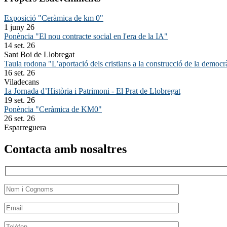
Exposició "Ceràmica de km 0"
1 juny 26
Ponència "El nou contracte social en l'era de la IA"
14 set. 26
Sant Boi de Llobregat
Taula rodona "L’aportació dels cristians a la construcció de la democr
16 set. 26
Viladecans
1a Jornada d’Història i Patrimoni - El Prat de Llobregat
19 set. 26
Ponència "Ceràmica de KM0"
26 set. 26
Esparreguera
Contacta amb nosaltres