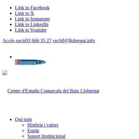
Link to Facebook
Link to X
Link to Instagram
Link to LinkedIn
Link to Youtube
Accés socis
93 666 35 27
cecbll@llobregat.info
0
Shopping Cart
Qui som
Història i valors
Equip
Suport Institucional