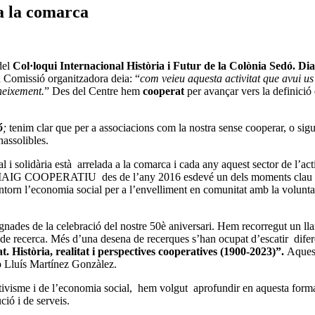
a la comarca
 del
Col·loqui Internacional Història i Futur de la Colònia Sedó. Dia
 Comissió organitzadora deia: “
com veieu aquesta activitat que avui us
oneixement.
” Des del Centre hem
cooperat
per avançar vers la definició
ó
;
tenim clar que per a associacions com la nostra sense cooperar, o sigu
nassolibles.
ial i solidària està arrelada a la comarca i cada any aquest sector de
MAIG COOPERATIU des de l’any 2016 esdevé un dels moments clau per visi
torn l’economia social per a l’envelliment en comunitat amb la voluntat 
nades de la celebració del nostre 50è aniversari. Hem recorregut un lla
s de recerca. Més d’una desena de recerques s’han ocupat d’escatir difere
at. Història, realitat i perspectives cooperatives (1900-2023)”.
Aquest
p Lluís Martínez Gonzàlez.
me i de l’economia social, hem volgut aprofundir en aquesta forma d’or
ció i de serveis.