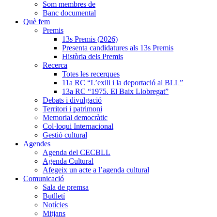
Som membres de
Banc documental
Què fem
Premis
13s Premis (2026)
Presenta candidatures als 13s Premis
Història dels Premis
Recerca
Totes les recerques
11a RC “L’exili i la deportació al BLL”
13a RC “1975. El Baix Llobregat”
Debats i divulgació
Territori i patrimoni
Memorial democràtic
Col·loqui Internacional
Gestió cultural
Agendes
Agenda del CECBLL
Agenda Cultural
Afegeix un acte a l’agenda cultural
Comunicació
Sala de premsa
Butlletí
Notícies
Mitjans