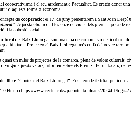
 cooperativisme i el seu arrelament a l’actualitat. Es pretén donar una v
l futur d’aquesta forma d’economia.
 concepte de
cooperació;
el 17 de juny presentarem a Sant Joan Despí un
ultural”
.
Aquesta obra recull les onze edicions dels premis i posa de re
ció
i la cohesió social.
ultural
del Baix Llobregat són una eina de comprensió del territori, de l
 que hi viuen. Projecten el Baix Llobregat més enllà del nostre territori.
nt.
quasi un miler de projectes de la comarca, plens de valors culturals, cív
divulgar aquests valors, informar sobre els Premis i fer un balanç de l
del llibre “Contes del Baix Llobregat”. Ens hem de felicitar per tenir tan
710
Helena
https://www.cecbll.cat/wp-content/uploads/2024/01/logo-2