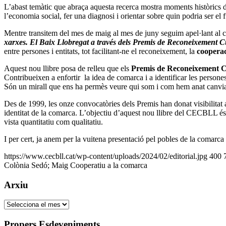
L’abast temàtic que abraça aquesta recerca mostra moments històrics del
l’economia social, fer una diagnosi i orientar sobre quin podria ser e
Mentre transitem del mes de maig al mes de juny seguim apel·lant al
xarxes. El Baix Llobregat a través dels Premis de Reconeixement C
entre persones i entitats, tot facilitant-ne el reconeixement, la
coopera
Aquest nou llibre posa de relleu que els
Premis de Reconeixement C
Contribueixen a enfortir la idea de comarca i a identificar les persones
Són un mirall que ens ha permès veure qui som i com hem anat canvia
Des de 1999, les onze convocatòries dels Premis han donat visibilitat a 
identitat de la comarca. L’objectiu d’aquest nou llibre del CECBLL és 
vista quantitatiu com qualitatiu.
I per cert, ja anem per la vuitena presentació pel pobles de la comarca 
https://www.cecbll.cat/wp-content/uploads/2024/02/editorial.jpg
400
Colònia Sedó; Maig Cooperatiu a la comarca
Arxiu
Arxiu
Propers Esdeveniments