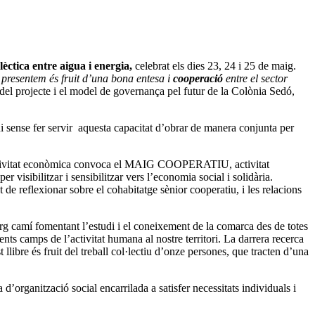
lèctica entre aigua i energia,
celebrat els dies 23, 24 i 25 de maig.
 presentem és fruit d’una bona entesa i
cooperació
entre el sector
 del projecte i el model de governança pel futur de la Colònia Sedó,
i sense fer servir aquesta capacitat d’obrar de manera conjunta per
 l’activitat econòmica convoca el MAIG COOPERATIU, activitat
bilitzar i sensibilitzar vers l’economia social i solidària.
de reflexionar sobre el cohabitatge sènior cooperatiu, i les relacions
rg camí fomentant l’estudi i el coneixement de la comarca des de totes
nts camps de l’activitat humana al nostre territori. La darrera recerca
 llibre és fruit del treball col·lectiu d’onze persones, que tracten d’una
ganització social encarrilada a satisfer necessitats individuals i