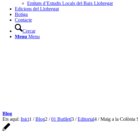
Entitats d’Estudis Locals del Baix Llobregat
Edicions del Llobregat
Botiga
Contacte
Cercar
Menu
Menu
Blog
Ets aquí:
Inici
1
/
Blog
2
/
01 Butlletí
3
/
Editorial
4
/
Maig a la Colònia 