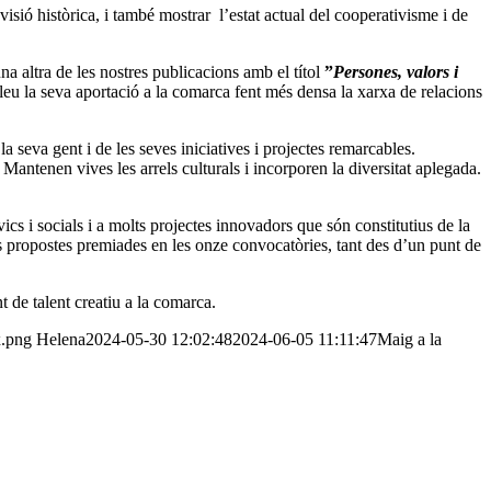
isió històrica, i també mostrar l’estat actual del cooperativisme i de
a altra de les nostres publicacions amb el títol
”
Persones, valors i
lleu la seva aportació a la comarca fent més densa la xarxa de relacions
a seva gent i de les seves iniciatives i projectes remarcables.
 Mantenen vives les arrels culturals i incorporen la diversitat aplegada.
ics i socials i a molts projectes innovadors que són constitutius de la
es propostes premiades en les onze convocatòries, tant des d’un punt de
t de talent creatiu a la comarca.
x.png
Helena
2024-05-30 12:02:48
2024-06-05 11:11:47
Maig a la