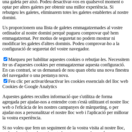
una galeta per això. Podeu desactivar-vos en qualsevol moment o
optar per altres galetes per obtenir una millor experiència. Si
rebutgeu les galetes, eliminarem totes les galetes establertes al nostre
domini.
Us proporcionem una llista de galetes emmagatzemades al vostre
ordinador al nostre domini perquè pugueu comprovar què hem
emmagatzemat. Per motius de seguretat no podem mostrar ni
modificar les galetes d'altres dominis. Podeu comprovar-ho a la
configuració de seguretat del vostre navegador.
Marqueu per habilitar aquestes cookies o rebutjar-les. Necessitem
fer us d'aquestes cookies per emmagatzemar aquesta configuració.
En cas contrari, se us demanarà de nou quan obriu una nova finestra
del navegador o una pestanya nova.
Feu clic per activar/desactivar les cookies essencials del lloc web
Cookies de Google Analytics
Aquestes galetes recullen informació que s'utilitza de forma
agregada per ajudar-nos a entendre com s'està utilitzant el nostre lloc
web o l'eficàcia de les nostres campanyes de màrqueting, o per
ajudar-nos a personalitzar el nostre lloc web i l'aplicació per millorar
la vostra experiència.
Si no voleu que fem un seguiment de la vostra visita al nostre lloc,