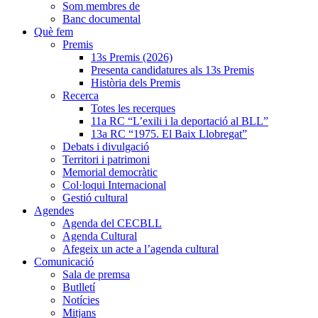
Som membres de
Banc documental
Què fem
Premis
13s Premis (2026)
Presenta candidatures als 13s Premis
Història dels Premis
Recerca
Totes les recerques
11a RC “L’exili i la deportació al BLL”
13a RC “1975. El Baix Llobregat”
Debats i divulgació
Territori i patrimoni
Memorial democràtic
Col·loqui Internacional
Gestió cultural
Agendes
Agenda del CECBLL
Agenda Cultural
Afegeix un acte a l’agenda cultural
Comunicació
Sala de premsa
Butlletí
Notícies
Mitjans