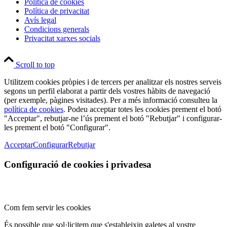
Política de cookies
Política de privacitat
Avís legal
Condicions generals
Privacitat xarxes socials
Scroll to top
Utilitzem cookies pròpies i de tercers per analitzar els nostres serveis
segons un perfil elaborat a partir dels vostres hàbits de navegació
(per exemple, pàgines visitades). Per a més informació consulteu la
política de cookies
. Podeu acceptar totes les cookies prement el botó
"Acceptar", rebutjar-ne l’ús prement el botó "Rebutjar" i configurar-
les prement el botó "Configurar".
Acceptar
Configurar
Rebutjar
Configuració de cookies i privadesa
Com fem servir les cookies
És possible que sol·licitem que s'estableixin galetes al vostre