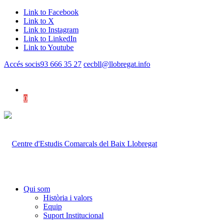
Link to Facebook
Link to X
Link to Instagram
Link to LinkedIn
Link to Youtube
Accés socis
93 666 35 27
cecbll@llobregat.info
0
Shopping Cart
Qui som
Història i valors
Equip
Suport Institucional