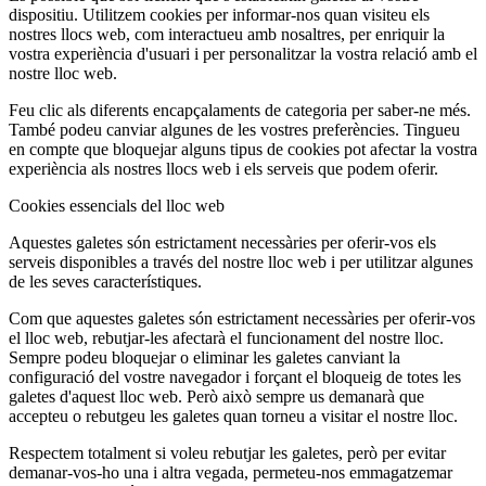
dispositiu. Utilitzem cookies per informar-nos quan visiteu els
nostres llocs web, com interactueu amb nosaltres, per enriquir la
vostra experiència d'usuari i per personalitzar la vostra relació amb el
nostre lloc web.
Feu clic als diferents encapçalaments de categoria per saber-ne més.
També podeu canviar algunes de les vostres preferències. Tingueu
en compte que bloquejar alguns tipus de cookies pot afectar la vostra
experiència als nostres llocs web i els serveis que podem oferir.
Cookies essencials del lloc web
Aquestes galetes són estrictament necessàries per oferir-vos els
serveis disponibles a través del nostre lloc web i per utilitzar algunes
de les seves característiques.
Com que aquestes galetes són estrictament necessàries per oferir-vos
el lloc web, rebutjar-les afectarà el funcionament del nostre lloc.
Sempre podeu bloquejar o eliminar les galetes canviant la
configuració del vostre navegador i forçant el bloqueig de totes les
galetes d'aquest lloc web. Però això sempre us demanarà que
accepteu o rebutgeu les galetes quan torneu a visitar el nostre lloc.
Respectem totalment si voleu rebutjar les galetes, però per evitar
demanar-vos-ho una i altra vegada, permeteu-nos emmagatzemar