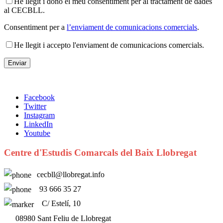
He llegit i dono el meu consentiment per al tractament de dades
al CECBLL.
Consentiment per a
l’enviament de comunicacions comercials
.
He llegit i accepto l'enviament de comunicacions comercials.
Facebook
Twitter
Instagram
LinkedIn
Youtube
Centre d'Estudis Comarcals del Baix Llobregat
cecbll@llobregat.info
93 666 35 27
C/ Estelí, 10
08980 Sant Feliu de Llobregat