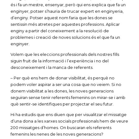
és i fa un mestre, ensenyar, però qui ens explica que fa un
enginyer, potser s’hauria de trucar expert en enginyeria,
d’enginy. Potser aquest nom faria que les dones se
sentissin més atretes per aquestes professions. Aplicar
enginy a partir del coneixement a la resolució de
problemes i creació de noves solucions és el que fa un
enginyer.
Volem que les eleccions professionals dels nostres fills
siguin fruit de la informació i l’experiència i no del
desconeixement i la manca de referents.
– Per què ens hem de donar visibilitat, és perquè no
podem voler aspirar a ser una cosa que no veiem. Si no
donem visibilitat a les dones, les noves generacions
seguiran sense tenir referents femenins on mirar-se i amb
què sentir-se identifiques per projectar el seu futur.
Hi ha estudis que ens diuen que per visualitzar el missatge
d’una dona a les xarxes socials professionals hem de veure
200 missatges d’homes. On buscaran els referents
femenins les nenes de les noves generacions?