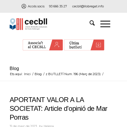
Accés socis
93 666 35 27
cecbll@llobregat.info
Blog
Ets aquí:
Inici
/
Blog
/
z BUTLLETÍ Num. 196 (Març de 2023)
/
APORTANT VALOR A LA
SOCIETAT: Article d’opinió de Mar
Porras
31 de març de 2023
by
Helena