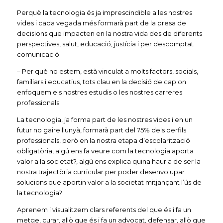
Perquè la tecnologia és ja imprescindible a les nostres
vides i cada vegada més formarà part de la presa de
decisions que impacten en la nostra vida des de diferents
perspectives, salut, educació, justícia i per descomptat
comunicació.
– Per què no estem, està vinculat a molts factors, socials,
familiars i educatius, tots clau en la decisió de cap on
enfoquem els nostres estudis o les nostres carreres
professionals.
La tecnologia, ja forma part de les nostres vides i en un
futur no gaire llunyà, formarà part del 75% dels perfils
professionals, però en la nostra etapa d’escolarització
obligatòria, algú ens fa veure com la tecnologia aporta
valor a la societat?, algú ens explica quina hauria de ser la
nostra trajectòria curricular per poder desenvolupar
solucions que aportin valor a la societat mitjançant l’ús de
la tecnologia?
Aprenem i visualitzem clars referents del que és i fa un
metge, curar, allò que és i fa un advocat, defensar, allò que