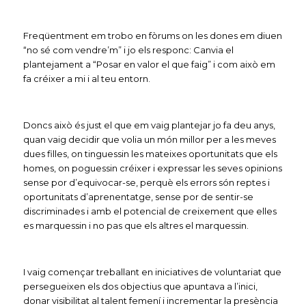
Freqüentment em trobo en fòrums on les dones em diuen
“no sé com vendre’m” i jo els responc: Canvia el
plantejament a “Posar en valor el que faig” i com això em
fa créixer a mi i al teu entorn.
Doncs això és just el que em vaig plantejar jo fa deu anys,
quan vaig decidir que volia un món millor per a les meves
dues filles, on tinguessin les mateixes oportunitats que els
homes, on poguessin créixer i expressar les seves opinions
sense por d’equivocar-se, perquè els errors són reptes i
oportunitats d’aprenentatge, sense por de sentir-se
discriminades i amb el potencial de creixement que elles
es marquessin i no pas que els altres el marquessin.
I vaig començar treballant en iniciatives de voluntariat que
persegueixen els dos objectius que apuntava a l’inici,
donar visibilitat al talent femení i incrementar la presència