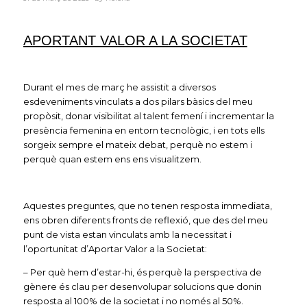
APORTANT VALOR A LA SOCIETAT
Durant el mes de març he assistit a diversos
esdeveniments vinculats a dos pilars bàsics del meu
propòsit, donar visibilitat al talent femení i incrementar la
presència femenina en entorn tecnològic, i en tots ells
sorgeix sempre el mateix debat, perquè no estem i
perquè quan estem ens ens visualitzem.
Aquestes preguntes, que no tenen resposta immediata,
ens obren diferents fronts de reflexió, que des del meu
punt de vista estan vinculats amb la necessitat i
l’oportunitat d’Aportar Valor a la Societat:
– Per què hem d’estar-hi, és perquè la perspectiva de
gènere és clau per desenvolupar solucions que donin
resposta al 100% de la societat i no només al 50%.