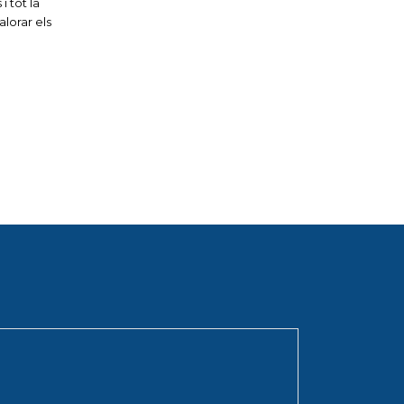
i tot la
lorar els