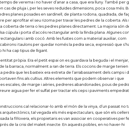
en temps de verema i no haver d’anar a casa, que era lluny. També per 
i en cas de pluja i, per les seves reduïdes dimensions, poca cosa més. 
pedres planes posades en sardinell, de planta rodona, quadrada, de f
stre per aprofitar el seu rizoma per travar les pedres de la coberta. Als 
 la coberta de terra o les pedres planes directament. La majoria són 
alsa cúpula i porta d’accés rectangular amb la llinda plana. Algunes c
ectangulars i amb cocó. Amb les fustes com a material auxiliar, com
es, cabirons i taulons per quedar només la pedra seca, expressió que s’h
 hi ha cap tipus de lligant.
titat pròpia. Era el petit espai on es guardava la beguda i el menjar,
c de la barraca, normalment a ran de terra. Els cocons de marge tenien 
 La pedra que les basteix era extreta de l’arrabassament dels camps i d
ortaven fins als cultius. Altres elements que podem observar i que
les escales, de marge i aèries, pedreres abandonades, pous de pedra
reure aigua per fer el sulfat per tractar els ceps i paviments empedrats 
construccions cal relacionar-lo amb el món de la vinya, d’un passat no t
s arquitectònics, tal vegada els més espectaculars, que són els celler
da la fil·loxera, els propietaris es van associar en cooperatives per fe
rés de la crisi del maleït insecte. En aquests pobles, en no haver-hi