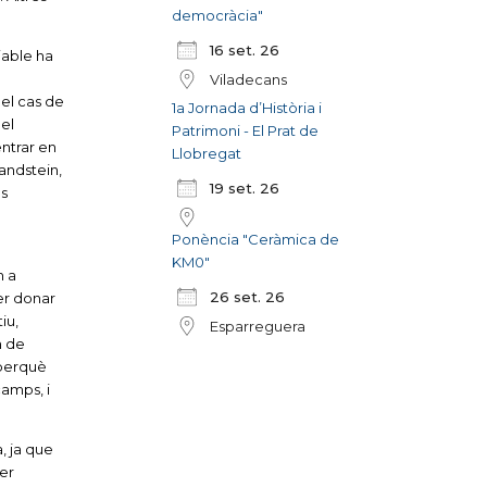
democràcia"
16 set. 26
iable ha
Viladecans
 el cas de
1a Jornada d’Història i
del
Patrimoni - El Prat de
ntrar en
Llobregat
sandstein,
19 set. 26
es
Ponència "Ceràmica de
KM0"
m a
26 set. 26
per donar
iu,
Esparreguera
m de
 perquè
camps, i
, ja que
per