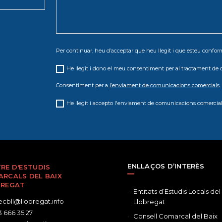
Per continuar, heu d’acceptar que heu llegit i que esteu conf
He llegit i dono el meu consentiment per al tractament de 
Consentiment per a
l’enviament de comunicacions comercials
.
He llegit i accepto l'enviament de comunicacions comercial
ENLLAÇOS D’INTERÈS
RE D'ESTUDIS
RCALS DEL BAIX
BREGAT
Entitats d’Estudis Locals del
cbll@llobregat.info
Llobregat
 666 35 27
Consell Comarcal del Baix