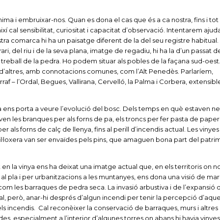
nima i embruixar-nos. Quan es dona el cas que és a ca nostra, fins i tot
ixí cal sensibilitat, curiositat i capacitat d’observació. Intentarem ajuda
stra comarca hi ha un paisatge diferent de la del seu registre habitual
ari, del riu i de la seva plana, imatge de regadiu, hi ha la d’un passat d
l treball de la pedra. Ho podem situar als pobles de la façana sud-oest
altres, amb connotacions comunes, com l’Alt Penedès. Parlaríem,
af – l’Ordal, Begues, Vallirana, Cervelló, la Palma i Corbera, extensible
 ens porta a veure l’evolució del bosc. Dels temps en què estaven ne
ven les branques per als forns de pa, els troncs per fer pasta de paper, 
r als forns de calç de llenya, fins al perill d’incendis actual. Les vinyes
·loxera van ser envaïdes pels pins, que amaguen bona part del patrim
 en la vinya ens ha deixat una imatge actual que, en els territoris on n
s al pla i per urbanitzacions a les muntanyes, ens dona una visió de ma
om les barraques de pedra seca. La invasió arbustiva i de l’expansió 
 Cal, però, anar-hi després d’algun incendi per tenir la percepció d’aque
els incendis. Cal reconèixer la conservació de barraques, murs i altres
s, especialment a l’interior d’algunes torres on abans hi havia vinyes.