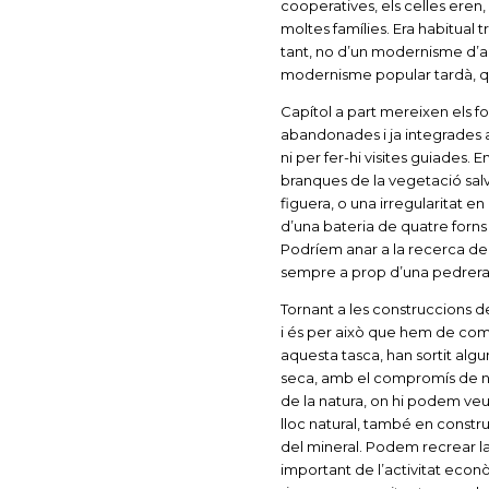
cooperatives, els celles eren, 
moltes famílies. Era habitual t
tant, no d’un modernisme d’au
modernisme popular tardà, qu
Capítol a part mereixen els fo
abandonades i ja integrades a 
ni per fer-hi visites guiades.
branques de la vegetació salv
figuera, o una irregularitat en 
d’una bateria de quatre forns 
Podríem anar a la recerca de
sempre a prop d’una pedrera
Tornant a les construccions de
i és per això que hem de com
aquesta tasca, han sortit alg
seca, amb el compromís de net
de la natura, on hi podem veur
lloc natural, també en const
del mineral. Podem recrear la
important de l’activitat econòm