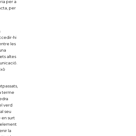
ria per a
acta, per
s
ccedir-hi
entre les
’una
ets altes
municació.
ixò
ntpassats,
a terme
pedra
el verd
al seu
 en surt
n element
enir la