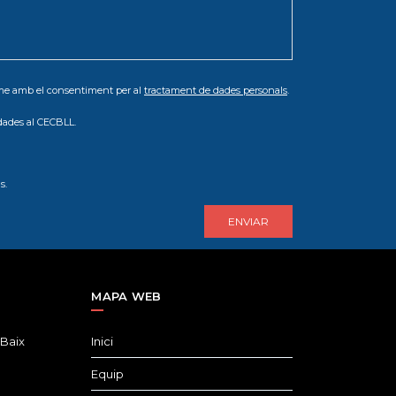
orme amb el consentiment per al
tractament de dades personals
.
dades al CECBLL.
s.
MAPA WEB
 Baix
Inici
Equip