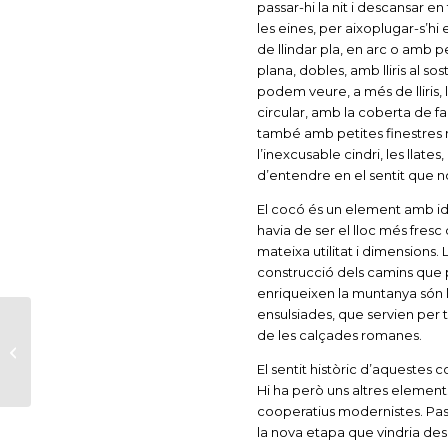
passar-hi la nit i descansar 
les eines, per aixoplugar-s’h
de llindar pla, en arc o amb 
plana, dobles, amb lliris al so
podem veure, a més de lliris,
circular, amb la coberta de f
també amb petites finestres r
l’inexcusable cindri, les llat
d’entendre en el sentit que no
El cocó és un element amb iden
havia de ser el lloc més fres
mateixa utilitat i dimensions.
construcció dels camins que p
enriqueixen la muntanya són 
ensulsiades, que servien per t
Taula Rodona “Eines
de les calçades romanes.
culturals per
El sentit històric d’aquestes 
interpretar el
Hi ha però uns altres element
territori”
cooperatius modernistes. Passa
la nova etapa que vindria desp