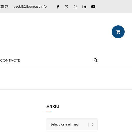
 35 27
cecbll@llobregat.info
CONTACTE
ARXIU