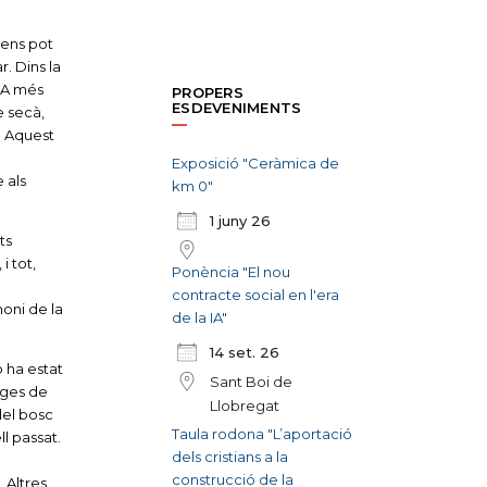
 ens pot
r. Dins la
. A més
PROPERS
ESDEVENIMENTS
e secà,
. Aquest
Exposició "Ceràmica de
 als
km 0"
1 juny 26
ts
i tot,
Ponència "El nou
contracte social en l'era
oni de la
de la IA"
14 set. 26
o ha estat
Sant Boi de
rges de
Llobregat
del bosc
Taula rodona "L’aportació
ll passat.
dels cristians a la
construcció de la
 Altres