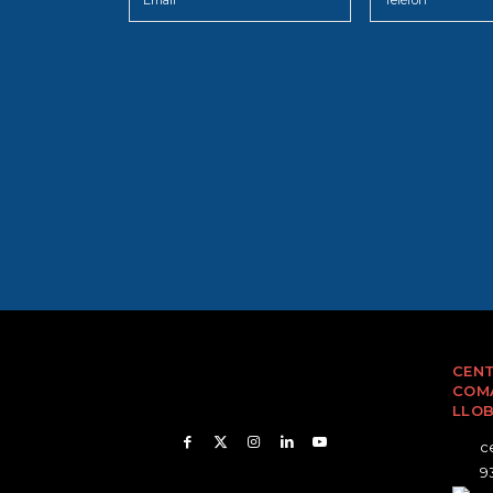
CENT
COMA
LLO
ce
93