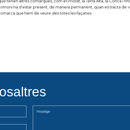
ue tenen altres comarques, com el Priorat, la Terra Alta, la Conca i fins 
rimoni ha d’estar present, de manera permanent, quan es tracta de va
 comarca que hem de veure des totes les façanes.
osaltres