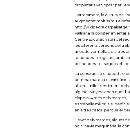
propietaris van optar per l’e
Darrerament, la cultura de l’a
augmentat moltíssim. La refer
http://wikipedra.catpaisatge.
Vallirana hi consten inventari
Centre Excursionista i del se
les diferents versions del treb
unes de vermelles, d’altres e
foradades i irregulars, amb un
delineades, tot segons el lloc 
La construcció d’aquests elem
primera matèria i sovint única
al terra millor rendiment dels
algunes vinyes tenen dues ba
clapers. A més dels marges, l’
es treballa millor la superfíc
en altres casos, perquè el best
Llevat dels marges, alguns de
no hi havia maquinària, la con