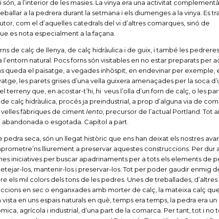
i són, a l’interior de les masies. La vinya era una activitat complementà
reballar a la pedrera durant la setmana i els diumenges a la vinya. Es tr
tor, com el d’aquelles catedrals del vi d’altres comarques, sinó de
e es nota especialment a la façana.
rns de calç de llenya, de calç hidràulica i de guix, i també les pedrere
l’entorn natural. Pocs forns són visitables en no estar preparats per a
 Ens queda el paisatge, a vegades inhòspit, en endevinar per exemple, 
atge, les parets grises d’una vella guixera amenaçades per la soca d
el terreny que, en acostar-t’hi, hi veus l’olla d’un forn de calç, o les par
de calç hidràulica, procés ja preindustrial, a prop d’alguna via de co
 velles fàbriques de ciment
lento
, precursor de l’actual Portland. Tot a
 abandonada o esgotada. Capítol a part.
 pedra seca, són un llegat històric que ens han deixat els nostres ava
prometre’ns lliurement a preservar aquestes construccions. Per dur 
unes iniciatives per buscar apadrinaments per a tots els elements de 
ejar-los, mantenir-los i preservar-los. Tot per poder gaudir enmig d
e els mil colors dels tons de les pedres. Unes de treballades, d’altres 
ruccions en sec o enganxades amb morter de calç, la mateixa calç que
 vista en uns espais naturals en què, temps era temps, la pedra era u
ica, agrícola i industrial, d’una part de la comarca. Per tant, tot i no t