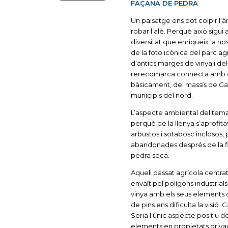
FAÇANA DE PEDRA
Un paisatge ens pot colpir l’à
robar l’alè. Perquè això sigui a
diversitat que enriqueix la no
de la foto icònica del parc agr
d’antics marges de vinya i de
rerecomarca connecta amb d’
bàsicament, del massís de Garr
municipis del nord.
L’aspecte ambiental del tema
perquè de la llenya s’aprofita
arbustos i sotabosc inclosos, pe
abandonades després de la fil
pedra seca.
Aquell passat agrícola centrat
envaït pel polígons industrial
vinya amb els seus elements c
de pins ens dificulta la visió.
Seria l’únic aspecte positiu d
elements en propietats privade