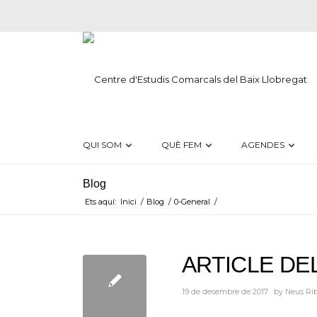
QUI SOM
QUÈ FEM
AGENDES
Blog
Ets aquí:
Inici
/
Blog
/
0-General
/
ARTICLE DE
19 de desembre de 2017
by
Neus Ri