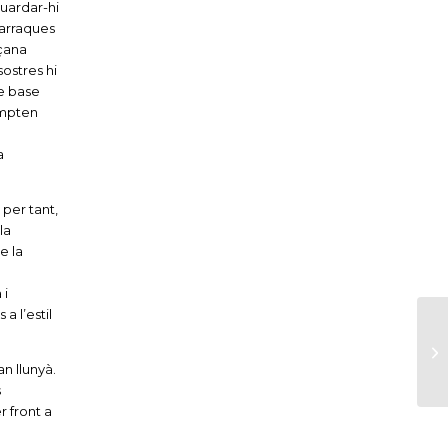
guardar-hi
Barraques
açana
sostres hi
de base
ompten
a
 per tant,
la
e la
 i
a l’estil
an llunyà.
s
r front a