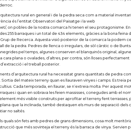
nderroc.
rquitectura rural en general i de la pedra seca com a material inventar
ència és l’entitat Observatori del Paisatge i la web
net/, on pobles de la nostra comarca hi tenen el seu protagonisme. En
ades 255 barraques i un total de 434 elements, gràcies a la bona feina 
u Grup de Recerca. Aquesta visió posterior de la comarca la podem ce
all de la pedra. Pedres de llenca o irregulars, de sòl càrstic o de Bunt
nnegrides pel temps, algunes conserven el blanquinós original, algun
a cara plana o ovalades, d’altres, per contra, són lloses perfectament
d’extracció i el treball posterior.
ents d’arquitectura rural ha necessitat grans quantitats de pedra co
. Sortia del mateix terreny quan es llauraven vinyes i camps. Es treia 
 cultius. Cada temporada, en llaurar, se n’extreia molta. Per aquest mot
rraques i quan en sobrava les feien massisses, conegudes amb el no
element més visible construïts per aprofitar el terreny fent terrasses,
ie plana que la inclinada, també destaquen els murs de separació dels 
iar no saltés.
ls quals són fets amb pedres de grans dimensions, cosa molt meritòria
strucció que més sovinteja el terreny és la barraca de vinya. Servien 