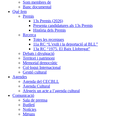
Som membres de
Banc documental
Què fem
Premis
13s Premis (2026)
Presenta candidatures als 13s Premis
Història dels Premis
Recerca
Totes les recerques
11a RC “L’exili i la deportació al BLL”
13a RC “1975. El Baix Llobregat”
Debats i divulgació
Territori i patrimoni
Memorial democràtic
Col·loqui Internacional
Gestió cultural
Agendes
Agenda del CECBLL
Agenda Cultural
Afegeix un acte a l’agenda cultural
Comunicació
Sala de premsa
Butlletí
Notícies
Mitjans