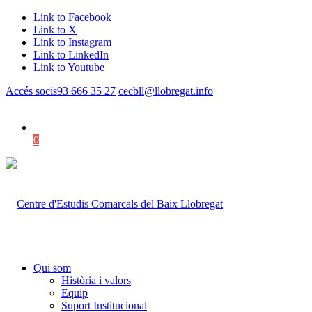
Link to Facebook
Link to X
Link to Instagram
Link to LinkedIn
Link to Youtube
Accés socis
93 666 35 27
cecbll@llobregat.info
0
Shopping Cart
Qui som
Història i valors
Equip
Suport Institucional