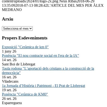
content/uploads/2024/01/logo-2x.png
Neus Ribas
2018-06-29
13:35:09
2018-07-13 08:28:42
L’ARTICLE DEL MES PER ÀLEX
MEDRANO
Arxiu
Arxiu
Propers Esdeveniments
Exposició "Ceràmica de km 0"
1 juny 26
Ponència "El nou contracte social en l'era de la IA"
14 set. 26
Sant Boi de Llobregat
Taula rodona "L’aportació dels cristians a la construcció de la
democràcia"
16 set. 26
Viladecans
1a Jornada d’Història i Patrimoni - El Prat de Llobregat
19 set. 26
Ponència "Ceràmica de KM0"
26 set. 26
Esparreguera