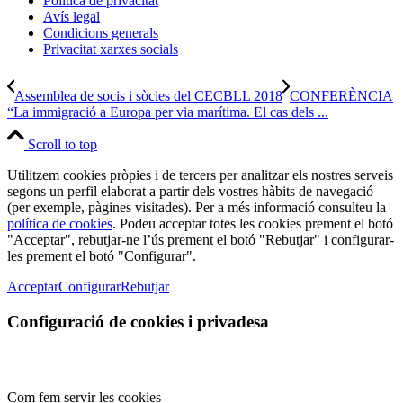
Política de privacitat
Avís legal
Condicions generals
Privacitat xarxes socials
Assemblea de socis i sòcies del CECBLL 2018
CONFERÈNCIA
“La immigració a Europa per via marítima. El cas dels ...
Scroll to top
Utilitzem cookies pròpies i de tercers per analitzar els nostres serveis
segons un perfil elaborat a partir dels vostres hàbits de navegació
(per exemple, pàgines visitades). Per a més informació consulteu la
política de cookies
. Podeu acceptar totes les cookies prement el botó
"Acceptar", rebutjar-ne l’ús prement el botó "Rebutjar" i configurar-
les prement el botó "Configurar".
Acceptar
Configurar
Rebutjar
Configuració de cookies i privadesa
Com fem servir les cookies