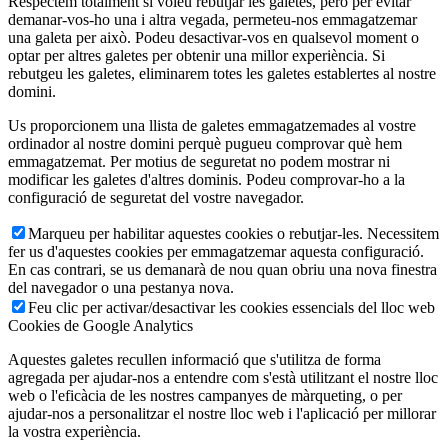
Respectem totalment si voleu rebutjar les galetes, però per evitar
demanar-vos-ho una i altra vegada, permeteu-nos emmagatzemar
una galeta per això. Podeu desactivar-vos en qualsevol moment o
optar per altres galetes per obtenir una millor experiència. Si
rebutgeu les galetes, eliminarem totes les galetes establertes al nostre
domini.
Us proporcionem una llista de galetes emmagatzemades al vostre
ordinador al nostre domini perquè pugueu comprovar què hem
emmagatzemat. Per motius de seguretat no podem mostrar ni
modificar les galetes d'altres dominis. Podeu comprovar-ho a la
configuració de seguretat del vostre navegador.
Marqueu per habilitar aquestes cookies o rebutjar-les. Necessitem
fer us d'aquestes cookies per emmagatzemar aquesta configuració.
En cas contrari, se us demanarà de nou quan obriu una nova finestra
del navegador o una pestanya nova.
Feu clic per activar/desactivar les cookies essencials del lloc web
Cookies de Google Analytics
Aquestes galetes recullen informació que s'utilitza de forma
agregada per ajudar-nos a entendre com s'està utilitzant el nostre lloc
web o l'eficàcia de les nostres campanyes de màrqueting, o per
ajudar-nos a personalitzar el nostre lloc web i l'aplicació per millorar
la vostra experiència.