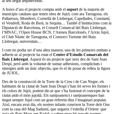
al seu llegat arquitectònic.
A hores d’ara el projecte compta amb el
suport
de la majoria de
municipis catalans que tenen obra de Jujol, com ara Tarragona, els
Pallaresos, Montferri, Cornellà de Llobregat, Capellades, Constantí,
el Vendrell, Roda de Berà, la Sequita… També d’institucions com la
Diputació de Barcelona, el Consell Comarcal del Baix Llobregat,
l’MNAC, l’Open House BCN, l’Ateneu Barcelonès, l’Arxiu Jujol,
el Club Nàstic de Tarragona, el Consorci Turisme del Baix
Llobregat, universitats…
I com no podia ser d’una altra manera, una de les primeres entitats a
adherir-se al projecte ha estat el
Centre d’Estudis Comarcals del
Baix Llobregat
. Aquest és un projecte que neix des de Sant Joan
Despí, però amb la voluntat de sumar adhesions, complicitats i
sinergies amb un únic objectiu, que és el de posar de relleu la figura
de JUJOL.
Des de la construcció de la Torre de la Creu i de Can Negre, els
habitants de la ciutat de Sant Joan Despí s’han fet seves les formes i
els colors de Jujol, podent dir-se que s’ha fusionat el concepte de la
ciutat amb el món jujolià. Els santjoanencs i santjoanenques han
tingut sempre Jujol com un gran referent dins l’imaginari popular.
Així, encara avui dia, els nostres infants coneixen la Torre dels Ous
com la casa del Mag Sadurní, que segueix l’estrella d’Orient que
guia els Reis Mags per Nadal; o saben prou bé que els nostres