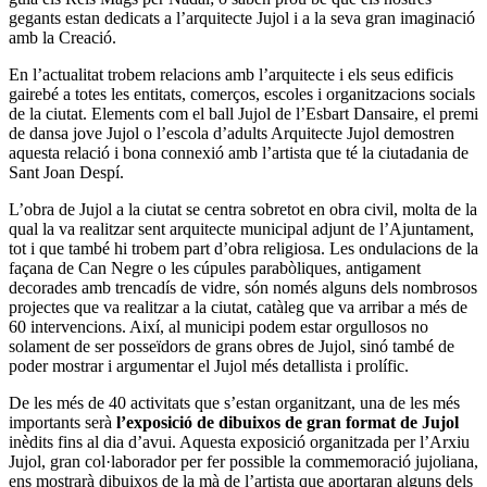
gegants estan dedicats a l’arquitecte Jujol i a la seva gran imaginació
amb la Creació.
En l’actualitat trobem relacions amb l’arquitecte i els seus edificis
gairebé a totes les entitats, comerços, escoles i organitzacions socials
de la ciutat. Elements com el ball Jujol de l’Esbart Dansaire, el premi
de dansa jove Jujol o l’escola d’adults Arquitecte Jujol demostren
aquesta relació i bona connexió amb l’artista que té la ciutadania de
Sant Joan Despí.
L’obra de Jujol a la ciutat se centra sobretot en obra civil, molta de la
qual la va realitzar sent arquitecte municipal adjunt de l’Ajuntament,
tot i que també hi trobem part d’obra religiosa. Les ondulacions de la
façana de Can Negre o les cúpules parabòliques, antigament
decorades amb trencadís de vidre, són només alguns dels nombrosos
projectes que va realitzar a la ciutat, catàleg que va arribar a més de
60 intervencions. Així, al municipi podem estar orgullosos no
solament de ser posseïdors de grans obres de Jujol, sinó també de
poder mostrar i argumentar el Jujol més detallista i prolífic.
De les més de 40 activitats que s’estan organitzant, una de les més
importants serà
l’exposició de dibuixos de gran format de Jujol
inèdits fins al dia d’avui. Aquesta exposició organitzada per l’Arxiu
Jujol, gran col·laborador per fer possible la commemoració jujoliana,
ens mostrarà dibuixos de la mà de l’artista que aportaran alguns dels