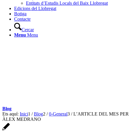
Entitats d’Estudis Locals del Baix Llobregat
Edicions del Llobregat
Botiga
Contacte
Cercar
Menu
Menu
Blog
Ets aquí:
Inici
1
/
Blog
2
/
0-General
3
/
L’ARTICLE DEL MES PER
ÀLEX MEDRANO