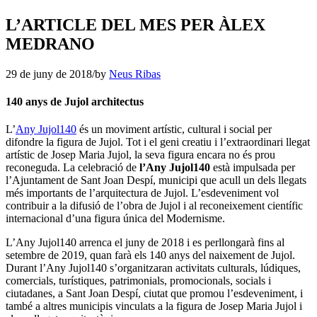
L’ARTICLE DEL MES PER ÀLEX
MEDRANO
29 de juny de 2018
/
by
Neus Ribas
140 anys de Jujol architectus
L’
Any Jujol140
és un moviment artístic, cultural i social per
difondre la figura de Jujol. Tot i el geni creatiu i l’extraordinari llegat
artístic de Josep Maria Jujol, la seva figura encara no és prou
reconeguda. La celebració de
l’Any Jujol140
està impulsada per
l’Ajuntament de Sant Joan Despí, municipi que acull un dels llegats
més importants de l’arquitectura de Jujol. L’esdeveniment vol
contribuir a la difusió de l’obra de Jujol i al reconeixement científic
internacional d’una figura única del Modernisme.
L’Any Jujol140 arrenca el juny de 2018 i es perllongarà fins al
setembre de 2019, quan farà els 140 anys del naixement de Jujol.
Durant l’Any Jujol140 s’organitzaran activitats culturals, lúdiques,
comercials, turístiques, patrimonials, promocionals, socials i
ciutadanes, a Sant Joan Despí, ciutat que promou l’esdeveniment, i
també a altres municipis vinculats a la figura de Josep Maria Jujol i