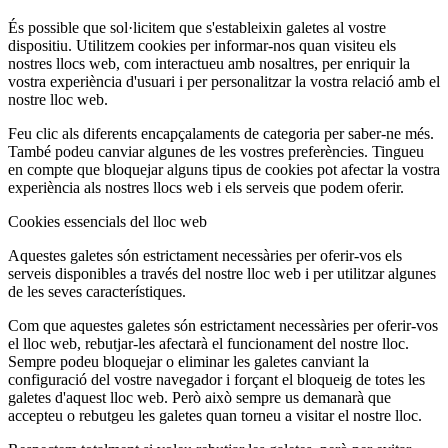
És possible que sol·licitem que s'estableixin galetes al vostre
dispositiu. Utilitzem cookies per informar-nos quan visiteu els
nostres llocs web, com interactueu amb nosaltres, per enriquir la
vostra experiència d'usuari i per personalitzar la vostra relació amb el
nostre lloc web.
Feu clic als diferents encapçalaments de categoria per saber-ne més.
També podeu canviar algunes de les vostres preferències. Tingueu
en compte que bloquejar alguns tipus de cookies pot afectar la vostra
experiència als nostres llocs web i els serveis que podem oferir.
Cookies essencials del lloc web
Aquestes galetes són estrictament necessàries per oferir-vos els
serveis disponibles a través del nostre lloc web i per utilitzar algunes
de les seves característiques.
Com que aquestes galetes són estrictament necessàries per oferir-vos
el lloc web, rebutjar-les afectarà el funcionament del nostre lloc.
Sempre podeu bloquejar o eliminar les galetes canviant la
configuració del vostre navegador i forçant el bloqueig de totes les
galetes d'aquest lloc web. Però això sempre us demanarà que
accepteu o rebutgeu les galetes quan torneu a visitar el nostre lloc.