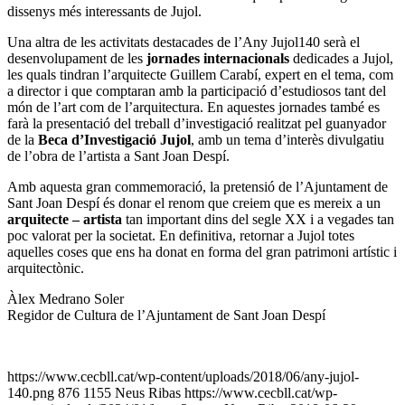
dissenys més interessants de Jujol.
Una altra de les activitats destacades de l’Any Jujol140 serà el
desenvolupament de les
jornades internacionals
dedicades a Jujol,
les quals tindran l’arquitecte Guillem Carabí, expert en el tema, com
a director i que comptaran amb la participació d’estudiosos tant del
món de l’art com de l’arquitectura. En aquestes jornades també es
farà la presentació del treball d’investigació realitzat pel guanyador
de la
Beca d’Investigació Jujol
, amb un tema d’interès divulgatiu
de l’obra de l’artista a Sant Joan Despí.
Amb aquesta gran commemoració, la pretensió de l’Ajuntament de
Sant Joan Despí és donar el renom que creiem que es mereix a un
arquitecte – artista
tan important dins del segle XX i a vegades tan
poc valorat per la societat. En definitiva, retornar a Jujol totes
aquelles coses que ens ha donat en forma del gran patrimoni artístic i
arquitectònic.
Àlex Medrano Soler
Regidor de Cultura de l’Ajuntament de Sant Joan Despí
https://www.cecbll.cat/wp-content/uploads/2018/06/any-jujol-
140.png
876
1155
Neus Ribas
https://www.cecbll.cat/wp-