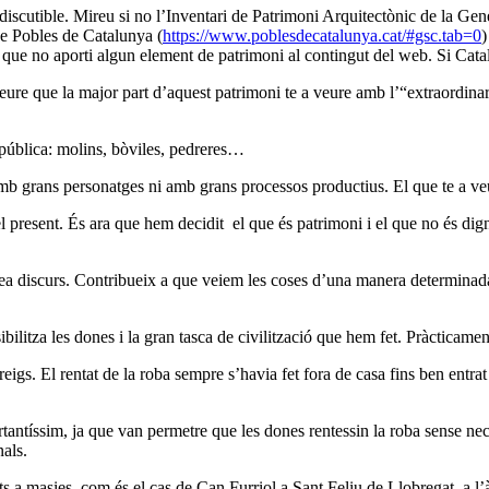
indiscutible. Mireu si no l’Inventari de Patrimoni Arquitectònic de la Ge
 de Pobles de Catalunya (
https://www.poblesdecatalunya.cat/#gsc.tab=0
)
ue no aporti algun element de patrimoni al contingut del web. Si Catalu
ure que la major part d’aquest patrimoni te a veure amb l’“extraordinar
pública: molins, bòviles, pedreres…
amb grans personatges ni amb grans processos productius. El que te a veur
l present. És ara que hem decidit el que és patrimoni i el que no és digne
i crea discurs. Contribueix a que veiem les coses d’una manera determin
ilitza les dones i la gran tasca de civilització que hem fet. Pràcticamen
eigs. El rentat de la roba sempre s’havia fet fora de casa fins ben entrat
antíssim, ja que van permetre que les dones rentessin la roba sense nec
nals.
ts a masies, com és el cas de Can Furriol a Sant Feliu de Llobregat, a l’