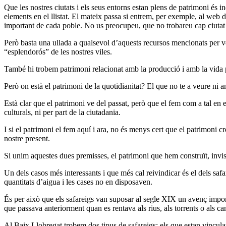
Que les nostres ciutats i els seus entorns estan plens de patrimoni és 
elements en el llistat. El mateix passa si entrem, per exemple, al web
important de cada poble. No us preocupeu, que no trobareu cap ciutat q
Però basta una ullada a qualsevol d’aquests recursos mencionats per ve
“esplendorós” de les nostres viles.
També hi trobem patrimoni relacionat amb la producció i amb la vida 
Però on està el patrimoni de la quotidianitat? El que no te a veure ni 
Està clar que el patrimoni ve del passat, però que el fem com a tal en e
culturals, ni per part de la ciutadania.
I si el patrimoni el fem aquí i ara, no és menys cert que el patrimon
nostre present.
Si unim aquestes dues premisses, el patrimoni que hem construït, invisib
Un dels casos més interessants i que més cal reivindicar és el dels safar
quantitats d’aigua i les cases no en disposaven.
És per això que els safareigs van suposar al segle XIX un avenç import
que passava anteriorment quan es rentava als rius, als torrents o als ca
Al Baix Llobregat trobem dos tipus de safareigs: els que estan vincula