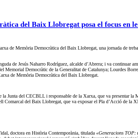
ica del Baix Llobregat posa el focus en les
Xarxa de Memòria Democràtica del Baix Llobregat, una jornada de treball
nguda de Jesús Naharro Rodríguez, alcalde d’Abrera; i va continuar amb 
l del Memorial Democràtic de la Generalitat de Catalunya; Lourdes Bor
 Xarxa de Memòria Democràtica del Baix Llobregat.
e la Junta del CECBLL i responsable de la Xarxa, que va presentar la M
ll Comarcal del Baix Llobregat, que va exposar el Pla d’Acció de la
Vidal, doctora en Història Contemporània, titulada
«Generacions TOP: me