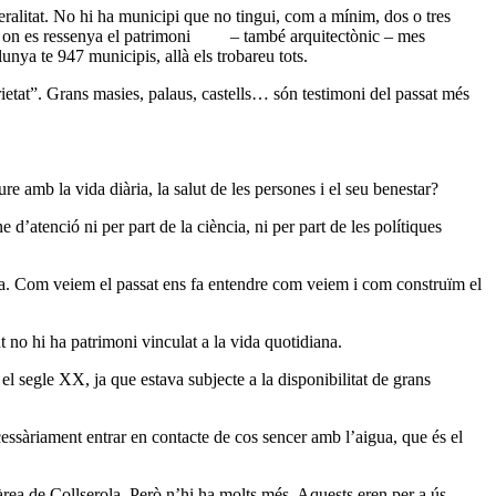
neralitat. No hi ha municipi que no tingui, com a mínim, dos o tres
 on es ressenya el patrimoni – també arquitectònic – mes
nya te 947 municipis, allà els trobareu tots.
ietat”. Grans masies, palaus, castells… són testimoni del passat més
e amb la vida diària, la salut de les persones i el seu benestar?
 d’atenció ni per part de la ciència, ni per part de les polítiques
ada. Com veiem el passat ens fa entendre com veiem i com construïm el
t no hi ha patrimoni vinculat a la vida quotidiana.
 el segle XX, ja que estava subjecte a la disponibilitat de grans
essàriament entrar en contacte de cos sencer amb l’aigua, que és el
àrea de Collserola. Però n’hi ha molts més. Aquests eren per a ús