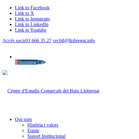
Link to Facebook
Link to X
Link to Instagram
Link to LinkedIn
Link to Youtube
Accés socis
93 666 35 27
cecbll@llobregat.info
0
Shopping Cart
Qui som
Història i valors
Equip
Suport Institucional