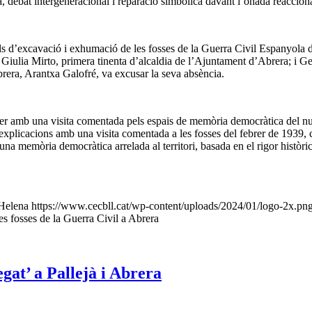
, debat intergeneracional i reparació simbòlica davant l’onada reaccionàr
lls d’excavació i exhumació de les fosses de la Guerra Civil Espanyola 
Giulia Mirto, primera tinenta d’alcaldia de l’Ajuntament d’Abrera; i Ge
rera, Arantxa Galofré, va excusar la seva absència.
 fer amb una visita comentada pels espais de memòria democràtica del nu
licacions amb una visita comentada a les fosses del febrer de 1939, conte
 memòria democràtica arrelada al territori, basada en el rigor històric i 
Helena
https://www.cecbll.cat/wp-content/uploads/2024/01/logo-2x.pn
s fosses de la Guerra Civil a Abrera
gat’ a Pallejà i Abrera