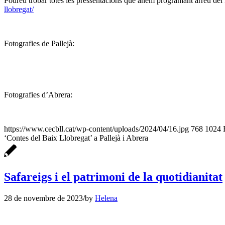
Podreu trobar totes les pressentacions que anem programant arreu del 
llobregat/
Fotografies de Pallejà:
Fotografies d’Abrera:
https://www.cecbll.cat/wp-content/uploads/2024/04/16.jpg
768
1024
‘Contes del Baix Llobregat’ a Pallejà i Abrera
Safareigs i el patrimoni de la quotidianitat
28 de novembre de 2023
/
by
Helena