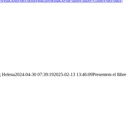
/edicions-del-llobregat/presentacio-de-llibre/llibre-contes-del-baix-
g
Helena
2024-04-30 07:39:19
2025-02-13 13:46:09
Presentem el llibre