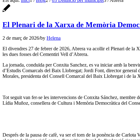
Ets aquí:
Inici
1
/
Blog
2
/
03 Distinció per municipis
3
/
Abrera
El Plenari de la Xarxa de Memòria Democràt
2 de març de 2026
/
by
Helena
El divendres 27 de febrer de 2026, Abrera va acollir el Plenari de la 
les dues fosses del Cementiri Vell d’Abrera.
La jornada, conduïda per Conxita Sanchez, es va iniciar amb la benvi
d’Estudis Comarcals del Baix Llobregat; Jordi Font, director genera
Morales, presidenta del Consell Comarcal del Baix Llobregat i de la
Tot seguit van fer-se les intervencions de Conxita Sánchez, membre d
Lídia Muñoz, consellera de Cultura i Memòria Democràtica del Conse
Després de la pausa de cafè, va ser el torn de la ponència de Carlota 