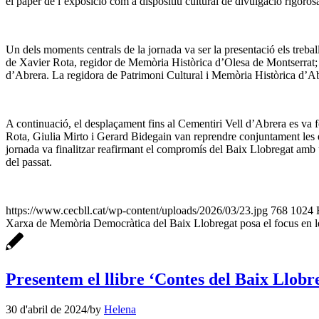
el paper de l’exposició com a dispositiu cultural de divulgació rigorosa
Un dels moments centrals de la jornada va ser la presentació els treba
de Xavier Rota, regidor de Memòria Històrica d’Olesa de Montserrat; 
d’Abrera. La regidora de Patrimoni Cultural i Memòria Històrica d’Ab
A continuació, el desplaçament fins al Cementiri Vell d’Abrera es va
Rota, Giulia Mirto i Gerard Bidegain van reprendre conjuntament les exp
jornada va finalitzar reafirmant el compromís del Baix Llobregat amb una
del passat.
https://www.cecbll.cat/wp-content/uploads/2026/03/23.jpg
768
1024
Xarxa de Memòria Democràtica del Baix Llobregat posa el focus en le
Presentem el llibre ‘Contes del Baix Llobre
30 d'abril de 2024
/
by
Helena