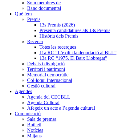
Som membres de
Banc documental
Què fem
Premis
13s Premis (2026)
Presenta candidatures als 13s Premis
Història dels Premis
Recerca
Totes les recerques
11a RC “L’exili i la deportació al BLL”
13a RC “1975. El Baix Llobregat”
Debats i divulgació
Territori i patrimoni
Memorial democràtic
Col·loqui Internacional
Gestió cultural
Agendes
Agenda del CECBLL
Agenda Cultural
Afegeix un acte a l’agenda cultural
Comunicació
Sala de premsa
Butlletí
Notícies
Mitjans