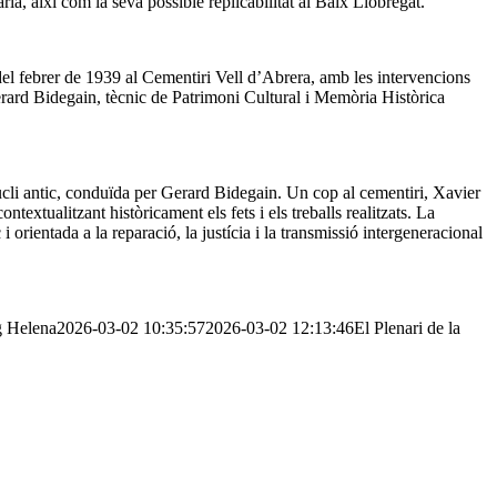
ia, així com la seva possible replicabilitat al Baix Llobregat.
del febrer de 1939 al Cementiri Vell d’Abrera, amb les intervencions
rard Bidegain, tècnic de Patrimoni Cultural i Memòria Històrica
cli antic, conduïda per Gerard Bidegain. Un cop al cementiri, Xavier
xtualitzant històricament els fets i els treballs realitzats. La
orientada a la reparació, la justícia i la transmissió intergeneracional
g
Helena
2026-03-02 10:35:57
2026-03-02 12:13:46
El Plenari de la