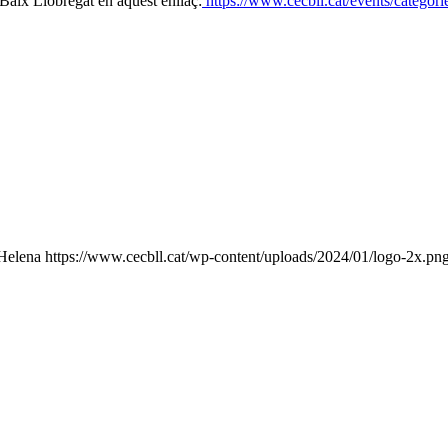
Baix Llobregat en aquest enllaç:
https://www.cecbll.cat/events/categories
Helena
https://www.cecbll.cat/wp-content/uploads/2024/01/logo-2x.pn