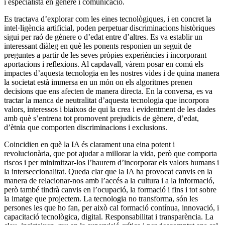
i especialista en gènere i comunicació.
Es tractava d’explorar com les eines tecnològiques, i en concret la
intel·ligència artificial, poden perpetuar discriminacions històriques
sigui per raó de gènere o d’edat entre d’altres. Es va establir un
interessant diàleg en què les ponents responien un seguit de
preguntes a partir de les seves pròpies experiències i incorporant
aportacions i reflexions. Al capdavall, vàrem posar en comú els
impactes d’aquesta tecnologia en les nostres vides i de quina manera
la societat està immersa en un món on els algoritmes prenen
decisions que ens afecten de manera directa. En la conversa, es va
tractar la manca de neutralitat d’aquesta tecnologia que incorpora
valors, interessos i biaixos de qui la crea i evidentment de les dades
amb què s’entrena tot promovent prejudicis de gènere, d’edat,
d’ètnia que comporten discriminacions i exclusions.
Coincidien en què la IA és clarament una eina potent i
revolucionària, que pot ajudar a millorar la vida, però que comporta
riscos i per minimitzar-los l’haurem d’incorporar els valors humans i
la interseccionalitat. Queda clar que la IA ha provocat canvis en la
manera de relacionar-nos amb l’accés a la cultura i a la informació,
però també tindrà canvis en l’ocupació, la formació i fins i tot sobre
la imatge que projectem. La tecnologia no transforma, són les
persones les que ho fan, per això cal formació contínua, innovació, i
capacitació tecnològica, digital. Responsabilitat i transparència. La