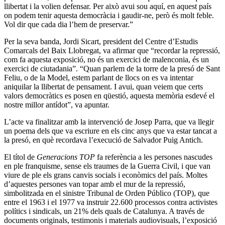
llibertat i la volien defensar. Per això avui sou aquí, en aquest país
on podem tenir aquesta democràcia i gaudir-ne, però és molt feble.
Vol dir que cada dia l’hem de preservar.”
Per la seva banda, Jordi Sicart, president del Centre d’Estudis
Comarcals del Baix Llobregat, va afirmar que “recordar la repressió,
com fa aquesta exposició, no és un exercici de malenconia, és un
exercici de ciutadania”. “Quan parlem de la torre de la presó de Sant
Feliu, o de la Model, estem parlant de llocs on es va intentar
aniquilar la llibertat de pensament. I avui, quan veiem que certs
valors democràtics es posen en qüestió, aquesta memòria esdevé el
nostre millor antídot”, va apuntar.
L’acte va finalitzar amb la intervenció de Josep Parra, que va llegir
un poema dels que va escriure en els cinc anys que va estar tancat a
la presó, en què recordava l’execució de Salvador Puig Antich.
El títol de
Generacions TOP
fa referència a les persones nascudes
en ple franquisme, sense els traumes de la Guerra Civil, i que van
viure de ple els grans canvis socials i econòmics del país. Moltes
d’aquestes persones van topar amb el mur de la repressió,
simbolitzada en el sinistre Tribunal de Orden Público (TOP), que
entre el 1963 i el 1977 va instruir 22.600 processos contra activistes
polítics i sindicals, un 21% dels quals de Catalunya. A través de
documents originals, testimonis i materials audiovisuals, l’exposició