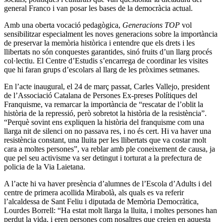
general Franco i van posar les bases de la democràcia actual.
Amb una oberta vocació pedagògica,
Generacions TOP
vol
sensibilitzar especialment les noves generacions sobre la importància
de preservar la memòria històrica i entendre que els drets i les
llibertats no són conquestes garantides, sinó fruits d’un llarg procés
col·lectiu. El Centre d’Estudis s’encarrega de coordinar les visites
que hi faran grups d’escolars al llarg de les pròximes setmanes.
En l’acte inaugural, el 24 de març passat, Carles Vallejo, president
de l’Associació Catalana de Persones Ex-preses Polítiques del
Franquisme, va remarcar la importància de “rescatar de l’oblit la
història de la repressió, però sobretot la història de la resistència”.
“Perquè sovint ens expliquen la història del franquisme com una
llarga nit de silenci on no passava res, i no és cert. Hi va haver una
resistència constant, una lluita per les llibertats que va costar molt
cara a moltes persones”, va reblar amb ple coneixement de causa, ja
que pel seu activisme va ser detingut i torturat a la prefectura de
policia de la Via Laietana.
A l’acte hi va haver presència d’alumnes de l’Escola d’Adults i del
centre de primera acollida Mirabolà, als quals es va referir
l’alcaldessa de Sant Feliu i diputada de Memòria Democràtica,
Lourdes Borrell: “Ha estat molt llarga la lluita, i moltes persones han
perdut la vida, i eren persones com nosaltres que creien en aquesta