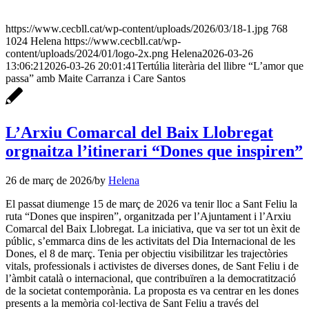
https://www.cecbll.cat/wp-content/uploads/2026/03/18-1.jpg
768
1024
Helena
https://www.cecbll.cat/wp-
content/uploads/2024/01/logo-2x.png
Helena
2026-03-26
13:06:21
2026-03-26 20:01:41
Tertúlia literària del llibre “L’amor que
passa” amb Maite Carranza i Care Santos
L’Arxiu Comarcal del Baix Llobregat
orgnaitza l’itinerari “Dones que inspiren”
26 de març de 2026
/
by
Helena
El passat diumenge 15 de març de 2026 va tenir lloc a Sant Feliu la
ruta “Dones que inspiren”, organitzada per l’Ajuntament i l’Arxiu
Comarcal del Baix Llobregat. La iniciativa, que va ser tot un èxit de
públic, s’emmarca dins de les activitats del Dia Internacional de les
Dones, el 8 de març. Tenia per objectiu visibilitzar les trajectòries
vitals, professionals i activistes de diverses dones, de Sant Feliu i de
l’àmbit català o internacional, que contribuïren a la democratització
de la societat contemporània. La proposta es va centrar en les dones
presents a la memòria col·lectiva de Sant Feliu a través del