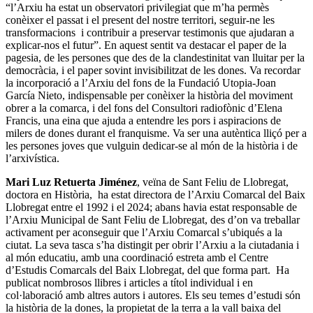
“l’Arxiu ha estat un observatori privilegiat que m’ha permès
conèixer el passat i el present del nostre territori, seguir-ne les
transformacions i contribuir a preservar testimonis que ajudaran a
explicar-nos el futur”. En aquest sentit va destacar el paper de la
pagesia, de les persones que des de la clandestinitat van lluitar per la
democràcia, i el paper sovint invisibilitzat de les dones. Va recordar
la incorporació a l’Arxiu del fons de la Fundació Utopia-Joan
García Nieto, indispensable per conèixer la història del moviment
obrer a la comarca, i del fons del Consultori radiofònic d’Elena
Francis, una eina que ajuda a entendre les pors i aspiracions de
milers de dones durant el franquisme. Va ser una autèntica lliçó per a
les persones joves que vulguin dedicar-se al món de la història i de
l’arxivística.
Mari Luz Retuerta Jiménez
, veïna de Sant Feliu de Llobregat,
doctora en Història, ha estat directora de l’Arxiu Comarcal del Baix
Llobregat entre el 1992 i el 2024; abans havia estat responsable de
l’Arxiu Municipal de Sant Feliu de Llobregat, des d’on va treballar
activament per aconseguir que l’Arxiu Comarcal s’ubiqués a la
ciutat. La seva tasca s’ha distingit per obrir l’Arxiu a la ciutadania i
al món educatiu, amb una coordinació estreta amb el Centre
d’Estudis Comarcals del Baix Llobregat, del que forma part. Ha
publicat nombrosos llibres i articles a títol individual i en
col·laboració amb altres autors i autores. Els seu temes d’estudi són
la història de la dones, la propietat de la terra a la vall baixa del