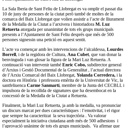
La Sala Iberia de Sant Feliu de Llobregat es va omplir el passat dia
10 de juny de persones de la ciutat però també de moltes de la
comarca del Baix Llobregat que volien assistir a l’acte de lliurament
de la Medalla de la Ciutat a l’arxivera i historiadora
M. Luz
Retuerta
atorgada per unanimitat de tots els grups municipals
presents a l’Ajuntament de Sant Feliu després que més de 500
persones signessin una petició en aquest sentit.
L’acte va començar amb les intervencions de l’alcaldessa,
Lourdes
Borrell
, i de la regidora de Cultura,
Ana Cubet
, que van donar la
benvinguda i van glosar la figura de la Mari Luz Retuerta. A
continuació van intervenir també
Enric Cobo,
subdirector general
d’Arxius i Gestió Documental de la Generalitat , l’actual directora
de l’Arxiu Comarcal del Baix Llobregat,
Yolanda Corredera,
i la
doctora en Història i professora emèrita de la Universitat de Vic, la
santfeliuenca
Carme Sanmartí
, membre de la Junta del CECBLL i
impulsora de la recollida de signatures que ha desembocat en la
concessió de la Medalla de la Ciutat a Retuerta.
Finalment, la Mari Luz Retuerta, ja amb la medalla, va pronunciar
un discurs marcat per dues característiques : l’emotivitat, i el rigor
que sempre ha caracteritzat la seva trajectòria . Va valorar
especialment la iniciativa ciutadana amb més de 500 adhesions i
l’aprovació unànime de tots els grups municipals. Va afirmar que