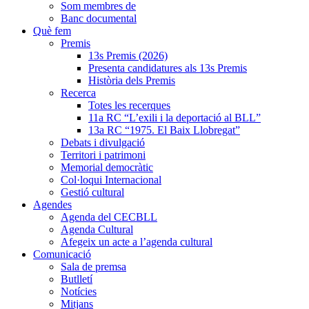
Som membres de
Banc documental
Què fem
Premis
13s Premis (2026)
Presenta candidatures als 13s Premis
Història dels Premis
Recerca
Totes les recerques
11a RC “L’exili i la deportació al BLL”
13a RC “1975. El Baix Llobregat”
Debats i divulgació
Territori i patrimoni
Memorial democràtic
Col·loqui Internacional
Gestió cultural
Agendes
Agenda del CECBLL
Agenda Cultural
Afegeix un acte a l’agenda cultural
Comunicació
Sala de premsa
Butlletí
Notícies
Mitjans