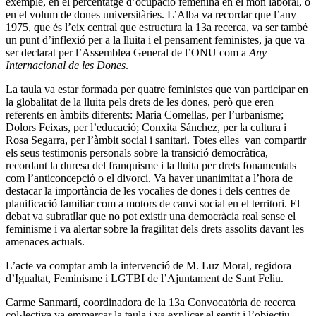
exemple, en el percentatge d’ocupació femenina en el món laboral, o
en el volum de dones universitàries. L’Alba va recordar que l’any
1975, que és l’eix central que estructura la 13a recerca, va ser també
un punt d’inflexió per a la lluita i el pensament feministes, ja que va
ser declarat per l’Assemblea General de l’ONU com a
Any
Internacional de les Dones
.
La taula va estar formada per quatre feministes que van participar en
la globalitat de la lluita pels drets de les dones, però que eren
referents en àmbits diferents: Maria Comellas, per l’urbanisme;
Dolors Feixas, per l’educació; Conxita Sánchez, per la cultura i
Rosa Segarra, per l’àmbit social i sanitari. Totes elles van compartir
els seus testimonis personals sobre la transició democràtica,
recordant la duresa del franquisme i la lluita per drets fonamentals
com l’anticoncepció o el divorci. Va haver unanimitat a l’hora de
destacar la importància de les vocalies de dones i dels centres de
planificació familiar com a motors de canvi social en el territori. El
debat va subratllar que no pot existir una democràcia real sense el
feminisme i va alertar sobre la fragilitat dels drets assolits davant les
amenaces actuals.
L’acte va comptar amb la intervenció de M. Luz Moral, regidora
d’Igualtat, Feminisme i LGTBI de l’Ajuntament de Sant Feliu.
Carme Sanmartí, coordinadora de la 13a Convocatòria de recerca
col·lectiva va emmarcar la taula i va explicar el sentit i l’objectiu