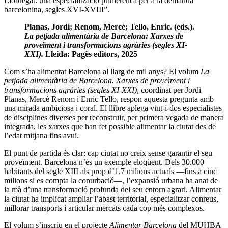
Llobregat: una especialització primerenca per a la demanda
barcelonina, segles XVI-XVIII”.
Planas
, Jordi; Renom, Mercè; Tello, Enric. (eds.).
La petjada alimentària de Barcelona: Xarxes de
proveïment i transformacions agràries (segles XI-
XXI).
Lleida: Pagès editors, 2025
Com s’ha alimentat Barcelona al llarg de mil anys? El volum
La
petjada alimentària de Barcelona. Xarxes de proveïment i
transformacions agràries (segles XI-XXI)
, coordinat per Jordi
Planas, Mercè Renom i Enric Tello, respon aquesta pregunta amb
una mirada ambiciosa i coral. El llibre aplega vint-i-dos especialistes
de disciplines diverses per reconstruir, per primera vegada de manera
integrada, les xarxes que han fet possible alimentar la ciutat des de
l’edat mitjana fins avui.
El punt de partida és clar: cap ciutat no creix sense garantir el seu
proveïment. Barcelona n’és un exemple eloqüent. Dels 30.000
habitants del segle XIII als prop d’1,7 milions actuals —fins a cinc
milions si es compta la conurbació—, l’expansió urbana ha anat de
la mà d’una transformació profunda del seu entorn agrari. Alimentar
la ciutat ha implicat ampliar l’abast territorial, especialitzar conreus,
millorar transports i articular mercats cada cop més complexos.
El volum s’inscriu en el projecte
Alimentar Barcelona
del MUHBA