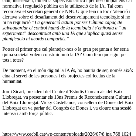
clau, insisteixen, rau en la supervisió crítica i per descomptat ens cal
normativa i regulació pública en la utilització de la IA
.
Tal com
recordava el secretari general de NNUU que feia un toc d’atenció i
alertava sobre el desafiament del desenvolupament tecnològic si no
hi ha regulació
“La generació actual pot ser l’última capaç de
salvaguardar el control humà de la tecnologia i s’enfronta a “un
experiment” descontrolat amb una IA que s’aplica quasi sense
planificació ni acords compartits.”
Potser el primer que cal plantejar-nos o la gran pregunta a fer seria
quina societat volem construir amb la IA? Com fem que sigui per
tots i totes?
De moment, en el món digital la IA és, ho hauria de ser, només això:
eina al servei de les persones i els projectes col·lectius de la
humanitat.
Jordi Sicart, president del Centre d’Estudis Comarcals del Baix
Llobregat, va presentar els 13ns Premis de Reconeixement Cultural
del Baix Llobregat. Vicky Castellanos, consellera de Dones del Baix
Llobregat en va parlar del Congrés de Dones i, va cloure una sessió
intensa i amb força públic.
https://www.cecbll.cat/wp-content/uploads/2026/07/8.jpg
768
1024