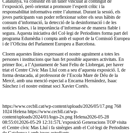
Catalunya, va consistir en un taller vinculat al contingut de
l’exposició, però orientat a promoure l’esperit crític i la
responsabilitat informativa entre l’alumnat. Durant la sessió, els
joves participants van poder reflexionar sobre els seus hàbits de
consum d’informació, la detecció de la desinformació i de les
notícies falses, i la importància d’informar-se de manera fiable i
segura. Aquesta iniciativa del Col·legi de Periodistes forma part del
programa Edumèdia i compta amb el suport de la Comissió Europea
i de l’Oficina del Parlament Europeu a Barcelona.
Cloem aquestes línies expressant el nostre agraïment a totes les
persones i institucions que han fet possible aquestes activitats. En
primer lloc, a l’Ajuntament de Sant Feliu de Llobregat, per haver
triat el Centre Cívic Mas Lluí com a seu d’aquesta exposició. I, de
forma destacada, al professorat de l’Escola Mare de Déu de la
Mercè, amb una menció especial a Encarna Hernández, Isaac
Sánchez i el nostre estimat soci Xavier Cortés.
https://www.cecbll.cat/wp-content/uploads/2026/05/17.png
768
1024
Helena
https://www.cecbll.cat/wp-
content/uploads/2024/01/logo-2x.png
Helena
2026-05-28
08:55:01
2026-05-29 12:31:57
L’exposició Generacions TOP visita
el Centre cívic Mas Lluí i fa sinèrgies amb el Col·legi de Periodistes
de Catalunya i amb joves estudiants