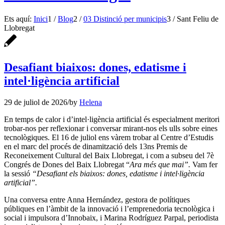
Ets aquí:
Inici
1
/
Blog
2
/
03 Distinció per municipis
3
/
Sant Feliu de
Llobregat
Desafiant biaixos: dones, edatisme i
intel·ligència artificial
29 de juliol de 2026
/
by
Helena
En temps de calor i d’intel·ligència artificial és especialment meritori
trobar-nos per reflexionar i conversar mirant-nos els ulls sobre eines
tecnològiques. El 16 de juliol ens vàrem trobar al Centre d’Estudis
en el marc del procés de dinamització dels 13ns Premis de
Reconeixement Cultural del Baix Llobregat, i com a subseu del 7è
Congrés de Dones del Baix Llobregat “
Ara més que mai”.
Vam fer
la sessió
“Desafiant els biaixos: dones, edatisme i intel·ligència
artificial”.
Una conversa entre Anna Hernández, gestora de polítiques
públiques en l’àmbit de la innovació i l’emprenedoria tecnològica i
social i impulsora d’Innobaix, i Marina Rodríguez Parpal, periodista