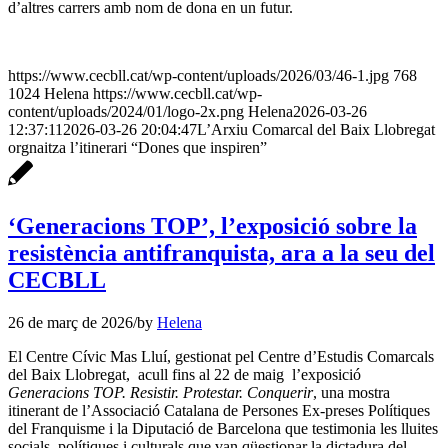
d’altres carrers amb nom de dona en un futur.
https://www.cecbll.cat/wp-content/uploads/2026/03/46-1.jpg
768
1024
Helena
https://www.cecbll.cat/wp-
content/uploads/2024/01/logo-2x.png
Helena
2026-03-26
12:37:11
2026-03-26 20:04:47
L’Arxiu Comarcal del Baix Llobregat
orgnaitza l’itinerari “Dones que inspiren”
‘Generacions TOP’, l’exposició sobre la
resistència antifranquista, ara a la seu del
CECBLL
26 de març de 2026
/
by
Helena
El Centre Cívic Mas Lluí, gestionat pel Centre d’Estudis Comarcals
del Baix Llobregat, acull fins al 22 de maig l’exposició
Generacions TOP. Resistir. Protestar. Conquerir
, una mostra
itinerant de l’Associació Catalana de Persones Ex-preses Polítiques
del Franquisme i la Diputació de Barcelona que testimonia les lluites
socials, polítiques i culturals que van qüestionar la dictadura del