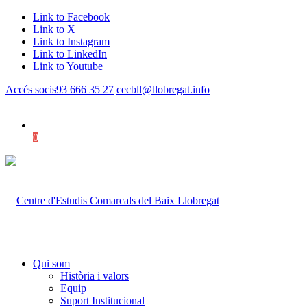
Link to Facebook
Link to X
Link to Instagram
Link to LinkedIn
Link to Youtube
Accés socis
93 666 35 27
cecbll@llobregat.info
0
Shopping Cart
Qui som
Història i valors
Equip
Suport Institucional