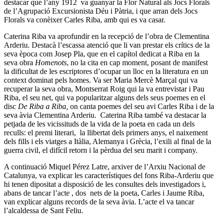
destacar que l’any 1912 va guanyar la Flor Natural als Jocs Florals
de l’Agrupació Excursionista Déu i Pàtria, i que arran dels Jocs
Florals va conèixer Carles Riba, amb qui es va casar.
Caterina Riba va aprofundir en la recepció de l’obra de Clementina
Arderiu. Destacà l’escassa atenció que li van prestar els crítics de la
seva època com Josep Pla, que en el capítol dedicat a Riba en la
seva obra
Homenots
, no la cita en cap moment, posant de manifest
la dificultat de les escriptores d’ocupar un lloc en la literatura en un
context dominat pels homes. Va ser Maria Mercè Marçal qui va
recuperar la seva obra, Montserrat Roig qui la va entrevistar i Pau
Riba, el seu net, qui va popularitzar alguns dels seus poemes en el
disc
De Riba a Riba,
on canta poemes del seu avi Carles Riba i de la
seva àvia Clementina Arderiu. Caterina Riba també va destacar la
petjada de les vicissituds de la vida de la poeta en cada un dels
reculls: el premi literari, la llibertat dels primers anys, el naixement
dels fills i els viatges a Itàlia, Alemanya i Grècia, l’exili al final de la
guerra civil, el difícil retorn i la pèrdua del seu marit i company.
A continuació Miquel Pérez Latre, arxiver de l’Arxiu Nacional de
Catalunya, va explicar les característiques del fons Riba-Arderiu que
hi tenen dipositat a disposició de les consultes dels investigadors i,
abans de tancar l’acte , dos nets de la poeta, Carles i Jaume Riba,
van explicar alguns records de la seva àvia. L’acte el va tancar
l’alcaldessa de Sant Feliu.