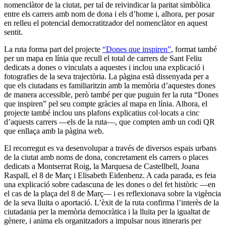
nomenclàtor de la ciutat, per tal de reivindicar la paritat simbòlica
entre els carrers amb nom de dona i els d’home i, alhora, per posar
en relleu el potencial democratitzador del nomenclàtor en aquest
sentit.
La ruta forma part del projecte
“Dones que inspiren”
, format també
per un mapa en línia que recull el total de carrers de Sant Feliu
dedicats a dones o vinculats a aquestes i inclou una explicació i
fotografies de la seva trajectòria. La pàgina està dissenyada per a
que els ciutadans es familiaritzin amb la memòria d’aquestes dones
de manera accessible, però també per que puguin fer la ruta “Dones
que inspiren” pel seu compte gràcies al mapa en línia. Alhora, el
projecte també inclou uns plafons explicatius col·locats a cinc
d’aquests carrers —els de la ruta—, que compten amb un codi QR
que enllaça amb la pàgina web.
El recorregut es va desenvolupar a través de diversos espais urbans
de la ciutat amb noms de dona, concretament els carrers o places
dedicats a Montserrat Roig, la Marquesa de Castellbell, Joana
Raspall, el 8 de Març i Elisabeth Eidenbenz. A cada parada, es feia
una explicació sobre cadascuna de les dones o del fet històric —en
el cas de la plaça del 8 de Març— i es reflexionava sobre la vigència
de la seva lluita o aportació. L’èxit de la ruta confirma l’interès de la
ciutadania per la memòria democràtica i la lluita per la igualtat de
gènere, i anima els organitzadors a impulsar nous itineraris per