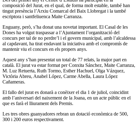
composició del Jurat, en el qual, de forma molt estable, també han
tingut presència l’Arxiu Comarcal del Baix Llobregat i la també
escriptora i santfeliuenca Maite Carranza.
Enguany, però, s’ha donat una novetat important. El Casal de les
Dones ha volgut traspassar a l’Ajuntament l’organització del
concurs per tal de no perdre’l i el govern municipal, amb l’alcaldessa
al capdavant, ha tirat endavant la iniciativa amb el compromís de
mantenir viu el concurs en els propers anys.
Aquest any s’han presentat un total de 77 relats, la major part en
català. El jurat va estar format per Conxita Sánchez, Maite Carranza,
M. Luz Retuerta, Ruth Tormo, Esther Hachuel, Olga Vázquez,
Victòria Abreu, Anabel López, Carme Abella, Laura López
Cañameras.
El fallo del jurat es donarà a conèixer el dia 1 de juliol, coincidint
amb l’aniversari del naixement de la Joana, en un acte públic en el
que es farà el lliurament dels Premis.
Les tres obres guanyadores rebran un dotació econòmica de 500,
300 i 200 euros respectivament.