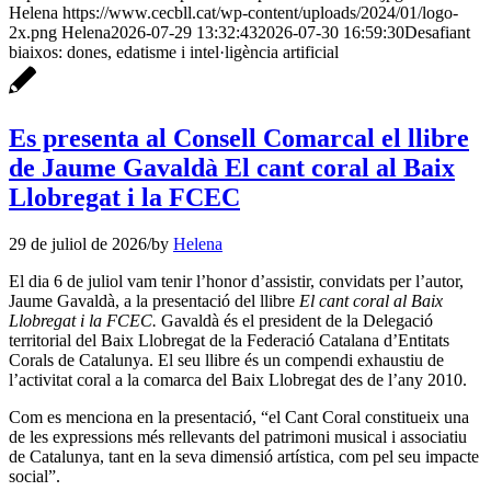
Helena
https://www.cecbll.cat/wp-content/uploads/2024/01/logo-
2x.png
Helena
2026-07-29 13:32:43
2026-07-30 16:59:30
Desafiant
biaixos: dones, edatisme i intel·ligència artificial
Es presenta al Consell Comarcal el llibre
de Jaume Gavaldà El cant coral al Baix
Llobregat i la FCEC
29 de juliol de 2026
/
by
Helena
El dia 6 de juliol vam tenir l’honor d’assistir, convidats per l’autor,
Jaume Gavaldà, a la presentació del llibre
El cant coral al Baix
Llobregat i la FCEC.
Gavaldà és el president de la Delegació
territorial del Baix Llobregat de la Federació Catalana d’Entitats
Corals de Catalunya. El seu llibre és un compendi exhaustiu de
l’activitat coral a la comarca del Baix Llobregat des de l’any 2010.
Com es menciona en la presentació, “el Cant Coral constitueix una
de les expressions més rellevants del patrimoni musical i associatiu
de Catalunya, tant en la seva dimensió artística, com pel seu impacte
social”.