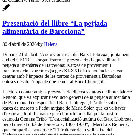
Presentació del llibre “La petjada
alimentària de Barcelona”
30 d'abril de 2026
/
by
Helena
Dimarts 21 d’abril l’Arxiu Comarcal del Baix Llobregat, juntament
amb el CECBLL, organitzaren la presentació d’aquest llibre La
petjada alimentària de Barcelona: Xarxes de proveïment i
transformacions agràries (segles XI-XXI). Les ponències es van
centrar amb l’impacte de les xarxes de proveïment a Barcelona
enteses des de l’impacte que tenien al Baix Llobregat.
L’acte va contar amb la presència de diversos autors de llibre: Mercè
Renom, que va explicar l’evolució general de la petjada alimentària
de Barcelona i en específic al Baix Llobregat, i l’article sobre la
xarxa de mercats a l’edat mitjana de Maria Soler, que es va haver
d’excusar; Jordi Planas explicà l’article treballat per la nostra
estimada Gemma Tribó “L’especialització agrària del Baix Llobregat
per al mercat urbà de Barcelona, 1860-1930”; i Mari Luz Retuerta,
que compartí el seu article “El fruiterar de la vall baixa del