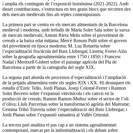
i amplia els continguts de l’exposició homònima (2021-2022). Amb
disset contribucions, s’estructura en tres grans blocs que recorren des
dels mercats medievals fins als reptes contemporanis.
La primera part se centra en els mercats alimentaris de la Barcelona
medieval i moderna, amb treballs de Maria Soler Sala sobre la xarxa
de mercats medievals; Antoni Riera Melis sobre el proveïment de
cereals a la baixa edat mitjana; Mercè Renom Pulit sobre el govern
del proveïment en època moderna; M. Luz Retuerta sobre
l’especialització fructícola del Baix Llobregat; Llorenç Ferrer-Alòs
sobre la geografia agroalimentària entre 1750 i 1850; i Francesc
Nadal i Meritxell Gisbert sobre el paisatge agrícola del Pla de
Barcelona a partir de la cartografia del segle XIX.
La segona part aborda els processos d’especialització i l’ampliació
de la petjada alimentària entre els segles XIX i XX. Hi destaquen els
estudis d’Enric Tello, Jordi Planas, Josep Colomé-Ferrer i Raimon
Soler Becerro sobre l’expansió vitivinícola i els canvis en la
producció de cereals; Ramon Ramon-Muñoz sobre el sector de l’oli
d’oliva; Lluís Parcerisas sobre la transformació agrària del Maresme;
Gemma Tribó Traveria sobre l’especialització del Baix Llobregat; i
Jordi Planas sobre l’expansió ramadera al Vallès Oriental.
La tercera part analitza el pas cap a un sistema agroalimentari
contemporani, marcat per la industrialització i els debats sobre