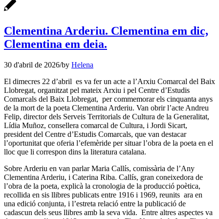
Clementina Arderiu. Clementina em dic,
Clementina em deia.
30 d'abril de 2026
/
by
Helena
El dimecres 22 d’abril es va fer un acte a l’Arxiu Comarcal del Baix
Llobregat, organitzat pel mateix Arxiu i pel Centre d’Estudis
Comarcals del Baix Llobregat, per commemorar els cinquanta anys
de la mort de la poeta Clementina Arderiu. Van obrir l’acte Andreu
Felip, director dels Serveis Territorials de Cultura de la Generalitat,
Lídia Muñoz, consellera comarcal de Cultura, i Jordi Sicart,
president del Centre d’Estudis Comarcals, que van destacar
l’oportunitat que oferia l’efemèride per situar l’obra de la poeta en el
lloc que li correspon dins la literatura catalana.
Sobre Arderiu en van parlar Maria Callís, comissària de l’Any
Clementina Arderiu, i Caterina Riba. Callís, gran coneixedora de
l’obra de la poeta, explicà la cronologia de la producció poètica,
recollida en sis llibres publicats entre 1916 i 1969, reunits ara en
una edició conjunta, i l’estreta relació entre la publicació de
cadascun dels seus llibres amb la seva vida. Entre altres aspectes va