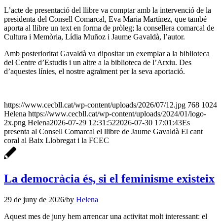
L’acte de presentació del llibre va comptar amb la intervenció de la
presidenta del Consell Comarcal, Eva Maria Martínez, que també
aporta al llibre un text en forma de pròleg; la consellera comarcal de
Cultura i Memòria, Lídia Muñoz i Jaume Gavaldà, l’autor.
Amb posterioritat Gavaldà va dipositar un exemplar a la biblioteca
del Centre d’Estudis i un altre a la biblioteca de l’Arxiu. Des
d’aquestes línies, el nostre agraïment per la seva aportació.
https://www.cecbll.cat/wp-content/uploads/2026/07/12.jpg
768
1024
Helena
https://www.cecbll.cat/wp-content/uploads/2024/01/logo-
2x.png
Helena
2026-07-29 12:31:52
2026-07-30 17:01:43
Es
presenta al Consell Comarcal el llibre de Jaume Gavaldà El cant
coral al Baix Llobregat i la FCEC
La democràcia és, si el feminisme existeix
29 de juny de 2026
/
by
Helena
Aquest mes de juny hem arrencar una activitat molt interessant: el