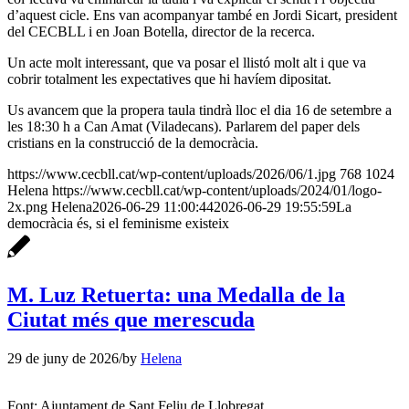
d’aquest cicle. Ens van acompanyar també en Jordi Sicart, president
del CECBLL i en Joan Botella, director de la recerca.
Un acte molt interessant, que va posar el llistó molt alt i que va
cobrir totalment les expectatives que hi havíem dipositat.
Us avancem que la propera taula tindrà lloc el dia 16 de setembre a
les 18:30 h a Can Amat (Viladecans). Parlarem del paper dels
cristians en la construcció de la democràcia.
https://www.cecbll.cat/wp-content/uploads/2026/06/1.jpg
768
1024
Helena
https://www.cecbll.cat/wp-content/uploads/2024/01/logo-
2x.png
Helena
2026-06-29 11:00:44
2026-06-29 19:55:59
La
democràcia és, si el feminisme existeix
M. Luz Retuerta: una Medalla de la
Ciutat més que merescuda
29 de juny de 2026
/
by
Helena
Font: Ajuntament de Sant Feliu de Llobregat