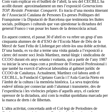
Com vam explicar en el butlletí de l’abril, la seu del CECBLL ha
acollit durant aproximadament un mes l’exposició
Generacions
TOP. Resistir. Protestar. Conquerir
. Es tracta d’una mostra itinerant
de l’Associació Catalana de Persones Ex-preses Polítiques del
Franquisme i la Diputació de Barcelona que testimonia les lluites
socials, polítiques i culturals que van qüestionar la dictadura del
general Franco i van posar les bases de la democràcia actual.
En aquest context, el passat 30 d’abril es va rebre un grup d’uns
cinquanta alumnes de 4t d’ESO de l’Escola Mare de Déu de la
Mercè de Sant Feliu de Llobregat per oferir-los una doble activitat.
D’una banda, es va dur a terme una visita guiada a l’exposició a
càrrec del nostre soci Jesús Martínez, metal·lúrgic i sindicalista de
CCOO durant els anys setanta i vuitanta, qui a partir de l’any 1987
va iniciar la seva etapa com a professor de Formació Professional i
que també ha exercit d’advocat laboralista al gabinet jurídic de
CCOO de Catalunya. Actualment, Martínez col·labora amb el
CECBLL, la Fundació Cipriano García i l’Aula García-Nieto en
l’àmbit de la cultura i la memòria històrica. La seva trajectòria
esdevé idònia per connectar amb l’alumnat i transmetre, des de
l’experiència i les vivències pròpies d’aquells anys, el caràcter
opressor de la dictadura, així com la realitat quotidiana marcada per
la manca de drets i de llibertats.
L’altra activitat, concertada amb el Col·legi de Periodistes de