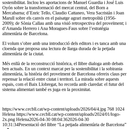
sostenibilitat. Inclou les aportacions de Manuel Guardia i José Luis
Oyón sobre la transformació del mercat central, del Born a
Mercabarna; d’Enric Tello, Claudio Cattaneo, Vera Sacristán i Joan
Marull sobre els canvis en el paisatge agrari metropolità (1956-
2009); de Sònia Callau amb una visió retrospectiva del proveïment; i
d’Amanda Herrero i Ana Moragues-Faus sobre l’estratègia
alimentària de Barcelona.
El volum s’obre amb una introducció dels editors i es tanca amb una
cloenda que proposa una lectura de llarga durada de la petjada
alimentària de la ciutat.
Més enllà de la reconstrucció històrica, el llibre dialoga amb debats
ben actuals. En un context marcat per la sostenibilitat i la sobirania
alimentària, la història del proveïment de Barcelona ofereix claus per
repensar la relació entre ciutat i territori. La mirada sobre aquests
espais, com el Baix Llobregat, ho recorda amb claredat: el futur del
sistema alimentari també es juga en la proximitat.
https://www.cecbll.cat/wp-content/uploads/2026/04/4.jpg
768
1024
Helena
https://www.cecbll.cat/wp-content/uploads/2024/01/logo-
2x.png
Helena
2026-04-30 08:04:36
2026-04-30
10:31:34
Presentació del llibre “La petjada alimentària de Barcelona”