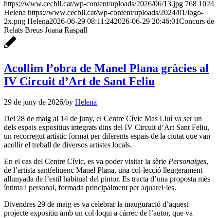
https://www.cecbll.cat/wp-content/uploads/2026/06/13.jpg
768
1024
Helena
https://www.cecbll.cat/wp-content/uploads/2024/01/logo-
2x.png
Helena
2026-06-29 08:11:24
2026-06-29 20:46:01
Concurs de
Relats Breus Joana Raspall
Acollim l’obra de Manel Plana gràcies al
IV Circuit d’Art de Sant Feliu
29 de juny de 2026
/
by
Helena
Del 28 de maig al 14 de juny, el Centre Cívic Mas Lluí va ser un
dels espais expositius integrats dins del IV Circuit d’Art Sant Feliu,
un recorregut artístic format per diferents espais de la ciutat que van
acollir el treball de diversos artistes locals.
En el cas del Centre Cívic, es va poder visitar la sèrie
Personatges
,
de l’artista santfeliuenc Manel Plana, una col·lecció lleugerament
allunyada de l’estil habitual del pintor. Es tracta d’una proposta més
íntima i personal, formada principalment per aquarel·les.
Divendres 29 de maig es va celebrar la inauguració d’aquest
projecte expositiu amb un col·loqui a càrrec de l’autor, que va