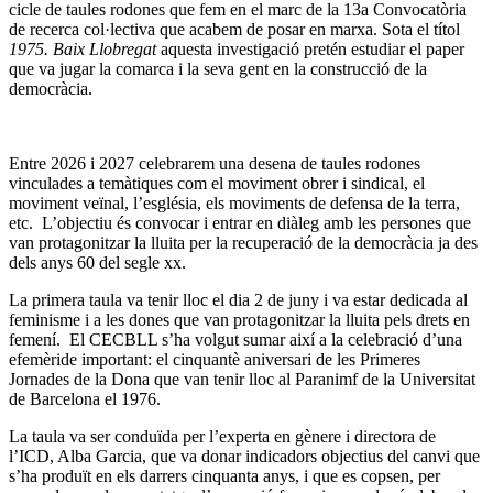
cicle de taules rodones que fem en el marc de la 13a Convocatòria
de recerca col·lectiva que acabem de posar en marxa. Sota el títol
1975. Baix Llobregat
aquesta investigació pretén estudiar el paper
que va jugar la comarca i la seva gent en la construcció de la
democràcia.
Entre 2026 i 2027 celebrarem una desena de taules rodones
vinculades a temàtiques com el moviment obrer i sindical, el
moviment veïnal, l’església, els moviments de defensa de la terra,
etc. L’objectiu és convocar i entrar en diàleg amb les persones que
van protagonitzar la lluita per la recuperació de la democràcia ja des
dels anys 60 del segle xx.
La primera taula va tenir lloc el dia 2 de juny i va estar dedicada al
feminisme i a les dones que van protagonitzar la lluita pels drets en
femení. El CECBLL s’ha volgut sumar així a la celebració d’una
efemèride important: el cinquantè aniversari de les Primeres
Jornades de la Dona que van tenir lloc al Paranimf de la Universitat
de Barcelona el 1976.
La taula va ser conduïda per l’experta en gènere i directora de
l’ICD, Alba Garcia, que va donar indicadors objectius del canvi que
s’ha produït en els darrers cinquanta anys, i que es copsen, per