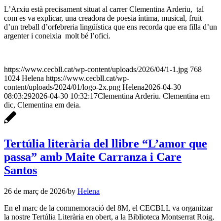
L’Arxiu està precisament situat al carrer Clementina Arderiu, tal
com es va explicar, una creadora de poesia íntima, musical, fruit
d’un treball d’orfebreria lingüística que ens recorda que era filla d’un
argenter i coneixia molt bé l’ofici.
https://www.cecbll.cat/wp-content/uploads/2026/04/1-1.jpg
768
1024
Helena
https://www.cecbll.cat/wp-
content/uploads/2024/01/logo-2x.png
Helena
2026-04-30
08:03:29
2026-04-30 10:32:17
Clementina Arderiu. Clementina em
dic, Clementina em deia.
Tertúlia literària del llibre “L’amor que
passa” amb Maite Carranza i Care
Santos
26 de març de 2026
/
by
Helena
En el marc de la commemoració del 8M, el CECBLL va organitzar
la nostre Tertúlia Literària en obert, a la Biblioteca Montserrat Roig,