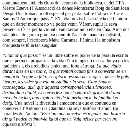
conjuntament amb els clubs de lectura de la biblioteca, el del CFA
Mestre Esteve i l’Associació de dones Montserrat Roig de Sant Joan
Despí. Una trobada molt especial per parlar sobre l’obra de Care
Santos “L’amor que passa”. S’havia previst l’assistència de l’autora
que en darrer moment no va poder venir. Vàrem suplir la seva
presència física per la virtual i vam xerrar amb ella en línia. Amb una
sala plena de gom a gom, va conduir l’acte de manera magistral,
com sempre, l’escriptora Maite Carranza, l’ànima i la impulsora
d’aquesta tertúlia tan singular.
“L’amor que passa”
és un llibre sobre el poder de la paraula escrita
que et permet apropar-te a la vida d’un temps no massa llunyà on les
tradicions i, els prejudicis tenien una forta càrrega.
La que viatja
durant dies en un sobre, la que roman oculta fins a convertir-se en
memòria, la que la filla-escriptora rescata per a oferir, netes de pols
i temps, les vides que van possibilitar la seva. Care Santos
aconsegueix, així, que aquesta correspondència silenciosa,
destinada a l’oblit, es converteixi en el centre de gravetat d’una
novel·la lúcida, una exploració de la pertinença, la família i el
desig.
Una novel·la divertida i emocionant que et commou en
conèixer a l’Antonio i la Claudina i la seva història d’amor. En
paraules de l’autora “
Escriure una novel·la és regalar una història
als qui poden estimar-la igual que tu. Vaig néixer per escriure
aquesta història”.