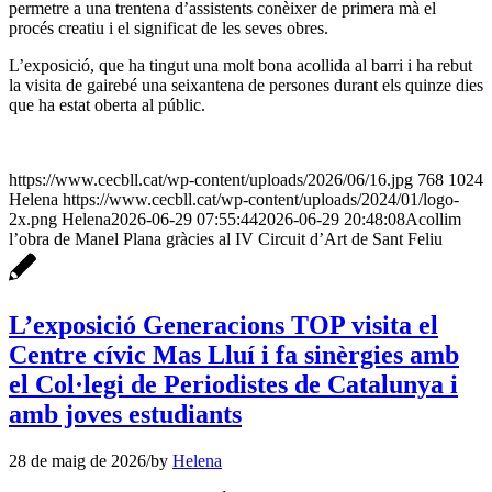
permetre a una trentena d’assistents conèixer de primera mà el
procés creatiu i el significat de les seves obres.
L’exposició, que ha tingut una molt bona acollida al barri i ha rebut
la visita de gairebé una seixantena de persones durant els quinze dies
que ha estat oberta al públic.
https://www.cecbll.cat/wp-content/uploads/2026/06/16.jpg
768
1024
Helena
https://www.cecbll.cat/wp-content/uploads/2024/01/logo-
2x.png
Helena
2026-06-29 07:55:44
2026-06-29 20:48:08
Acollim
l’obra de Manel Plana gràcies al IV Circuit d’Art de Sant Feliu
L’exposició Generacions TOP visita el
Centre cívic Mas Lluí i fa sinèrgies amb
el Col·legi de Periodistes de Catalunya i
amb joves estudiants
28 de maig de 2026
/
by
Helena