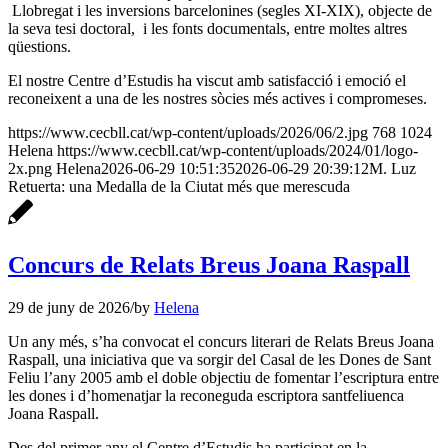
Llobregat i les inversions barcelonines (segles XI-XIX), objecte de
la seva tesi doctoral, i les fonts documentals, entre moltes altres
qüestions.
El nostre Centre d’Estudis ha viscut amb satisfacció i emoció el
reconeixent a una de les nostres sòcies més actives i compromeses.
https://www.cecbll.cat/wp-content/uploads/2026/06/2.jpg
768
1024
Helena
https://www.cecbll.cat/wp-content/uploads/2024/01/logo-
2x.png
Helena
2026-06-29 10:51:35
2026-06-29 20:39:12
M. Luz
Retuerta: una Medalla de la Ciutat més que merescuda
Concurs de Relats Breus Joana Raspall
29 de juny de 2026
/
by
Helena
Un any més, s’ha convocat el concurs literari de Relats Breus Joana
Raspall, una iniciativa que va sorgir del Casal de les Dones de Sant
Feliu l’any 2005 amb el doble objectiu de fomentar l’escriptura entre
les dones i d’homenatjar la reconeguda escriptora santfeliuenca
Joana Raspall.
Des del primer any el Centre d’Estudis ha participat en la