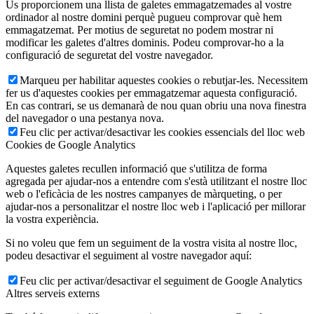
Us proporcionem una llista de galetes emmagatzemades al vostre
ordinador al nostre domini perquè pugueu comprovar què hem
emmagatzemat. Per motius de seguretat no podem mostrar ni
modificar les galetes d'altres dominis. Podeu comprovar-ho a la
configuració de seguretat del vostre navegador.
Marqueu per habilitar aquestes cookies o rebutjar-les. Necessitem
fer us d'aquestes cookies per emmagatzemar aquesta configuració.
En cas contrari, se us demanarà de nou quan obriu una nova finestra
del navegador o una pestanya nova.
Feu clic per activar/desactivar les cookies essencials del lloc web
Cookies de Google Analytics
Aquestes galetes recullen informació que s'utilitza de forma
agregada per ajudar-nos a entendre com s'està utilitzant el nostre lloc
web o l'eficàcia de les nostres campanyes de màrqueting, o per
ajudar-nos a personalitzar el nostre lloc web i l'aplicació per millorar
la vostra experiència.
Si no voleu que fem un seguiment de la vostra visita al nostre lloc,
podeu desactivar el seguiment al vostre navegador aquí:
Feu clic per activar/desactivar el seguiment de Google Analytics
Altres serveis externs