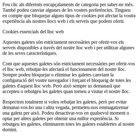
Feu clic als diferents encapçalaments de categoria per saber-ne més.
També podeu canviar algunes de les vostres preferències. Tingueu
en compte que bloquejar alguns tipus de cookies pot afectar la vostra
experiència als nostres llocs web i els serveis que podem oferir.
Cookies essencials del lloc web
Aquestes galetes són estrictament necessàries per oferir-vos els
serveis disponibles a través del nostre lloc web i per utilitzar algunes
de les seves característiques.
Com que aquestes galetes són estrictament necessàries per oferir-vos
el lloc web, rebutjar-les afectarà el funcionament del nostre lloc.
Sempre podeu bloquejar o eliminar les galetes canviant la
configuració del vostre navegador i forçant el bloqueig de totes les
galetes d'aquest lloc web. Però això sempre us demanarà que
accepteu o rebutgeu les galetes quan torneu a visitar el nostre lloc.
Respectem totalment si voleu rebutjar les galetes, però per evitar
demanar-vos-ho una i altra vegada, permeteu-nos emmagatzemar
una galeta per això. Podeu desactivar-vos en qualsevol moment o
optar per altres galetes per obtenir una millor experiència. Si
rebutgeu les galetes, eliminarem totes les galetes establertes al nostre
domini.