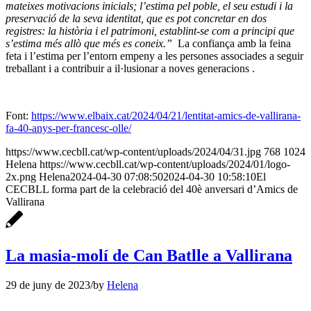
mateixes motivacions inicials; l’estima pel poble, el seu estudi i la
preservació de la seva identitat, que es pot concretar en dos
registres: la història i el patrimoni, establint-se com a principi que
s’estima més allò que més es coneix.”
La confiança amb la feina
feta i l’estima per l’entorn empeny a les persones associades a seguir
treballant i a contribuir a il·lusionar a noves generacions .
Font:
https://www.elbaix.cat/2024/04/21/lentitat-amics-de-vallirana-
fa-40-anys-per-francesc-olle/
https://www.cecbll.cat/wp-content/uploads/2024/04/31.jpg
768
1024
Helena
https://www.cecbll.cat/wp-content/uploads/2024/01/logo-
2x.png
Helena
2024-04-30 07:08:50
2024-04-30 10:58:10
El
CECBLL forma part de la celebració del 40è anversari d’Amics de
Vallirana
La masia-molí de Can Batlle a Vallirana
29 de juny de 2023
/
by
Helena