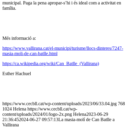
municipal. Paga la pena apropar-s’hi i és ideal com a activitat en
família.
Més informació a:
https://www.vallirana.cat/el-municipi/turisme/llocs-dinteres/7247-
masia-moli-de-can-batlle.html
https://ca.wikipedia.org/wiki/Can_Batlle_(Vallirana)
Esther Hachuel
https://www.cecbll.cat/wp-content/uploads/2023/06/33.04.jpg
768
1024
Helena
https://www.cecbll.cat/wp-
content/uploads/2024/01/logo-2x.png
Helena
2023-06-29
21:36:45
2024-06-27 09:57:13
La masia-molí de Can Batlle a
Vallirana