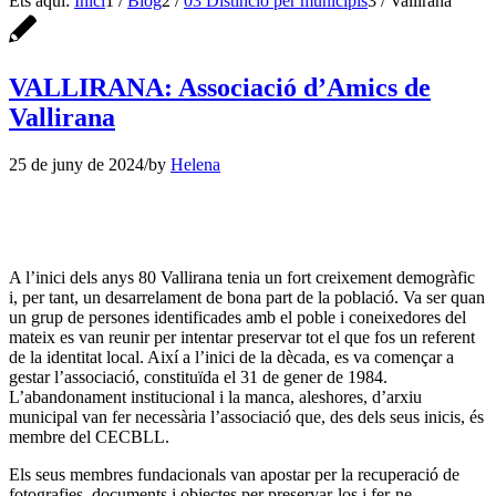
Ets aquí:
Inici
1
/
Blog
2
/
03 Distinció per municipis
3
/
Vallirana
VALLIRANA: Associació d’Amics de
Vallirana
25 de juny de 2024
/
by
Helena
A l’inici dels anys 80 Vallirana tenia un fort creixement demogràfic
i, per tant, un desarrelament de bona part de la població. Va ser quan
un grup de persones identificades amb el poble i coneixedores del
mateix es van reunir per intentar preservar tot el que fos un referent
de la identitat local. Així a l’inici de la dècada, es va començar a
gestar l’associació, constituïda el 31 de gener de 1984.
L’abandonament institucional i la manca, aleshores, d’arxiu
municipal van fer necessària l’associació que, des dels seus inicis, és
membre del CECBLL.
Els seus membres fundacionals van apostar per la recuperació de
fotografies, documents i objectes per preservar-los i fer-ne