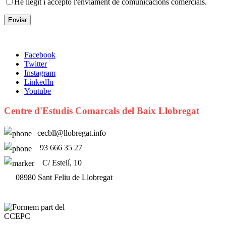
He llegit i accepto l'enviament de comunicacions comercials.
Facebook
Twitter
Instagram
LinkedIn
Youtube
Centre d'Estudis Comarcals del Baix Llobregat
cecbll@llobregat.info
93 666 35 27
C/ Estelí, 10
08980 Sant Feliu de Llobregat