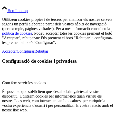
Scroll to top
Utilitzem cookies pròpies i de tercers per analitzar els nostres serveis
segons un perfil elaborat a partir dels vostres hàbits de navegació
(per exemple, pàgines visitades). Per a més informació consulteu la
política de cookies
. Podeu acceptar totes les cookies prement el botó
"Acceptar", rebutjar-ne l’ús prement el botó "Rebutjar" i configurar-
les prement el botó "Configurar".
Acceptar
Configurar
Rebutjar
Configuració de cookies i privadesa
Com fem servir les cookies
És possible que sol·licitem que s'estableixin galetes al vostre
dispositiu. Utilitzem cookies per informar-nos quan visiteu els
nostres llocs web, com interactueu amb nosaltres, per enriquir la
vostra experiència d'usuari i per personalitzar la vostra relació amb el
nostre lloc web.