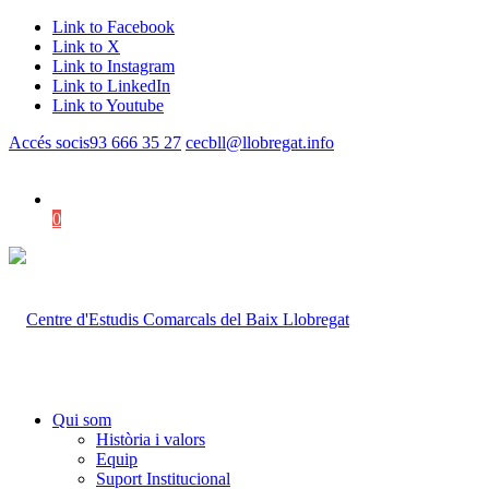
Link to Facebook
Link to X
Link to Instagram
Link to LinkedIn
Link to Youtube
Accés socis
93 666 35 27
cecbll@llobregat.info
0
Shopping Cart
Qui som
Història i valors
Equip
Suport Institucional