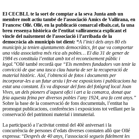
El CECBLL te la sort de comptar a la seva Junta amb un
membre molt actiu també de l’associació Amics de Vallirana, en
Francesc Ollé. Ollé, en la publicació comarcal elbaix.cat, fa una
breu ressenya històrica de l’entitat valliranenca explicant el
vincle del naixement de l’associació i l’arribada de la
democràcia als municipis tot dient
: “
A l’inici dels anys 80 els
municipis ja tenien ajuntaments democràtics, fet que va comportar
una vida associativa més rica als pobles… El dia 31 de gener de
1984 es constituïa l’entitat amb tot el reconeixement públic i
legal.”
Ollé també recordà que
“Els membres fundadors van tenir la
convicció de que una tasca clau hauria de ser la recuperació de
material històric. Així, l’obtenció de fotos i documents per
incorporar-les a un futur arxiu i fer-ne exposicions i publicacions ha
estat una constant. Es va disposar del fons del fotògraf local Joan
Vives, un dels pioners d’aquest ofici i art a la comarca, donat que
feia aquesta feina per diversos pobles l’any 1924, ara fa cent anys.”
Sobre la base de la conservació de fons documentals, l’entitat ha
promogut publicacions, conferències i exposicions tot vetllant per la
conservació del patrimoni material i immaterial.
La participació a l’activitat central del 40è aniversari i la
concurrència de persones d’edats diverses constaten allò que Ollé
expressa: “
Després de 40 anys, l’associació segueix fidelment les