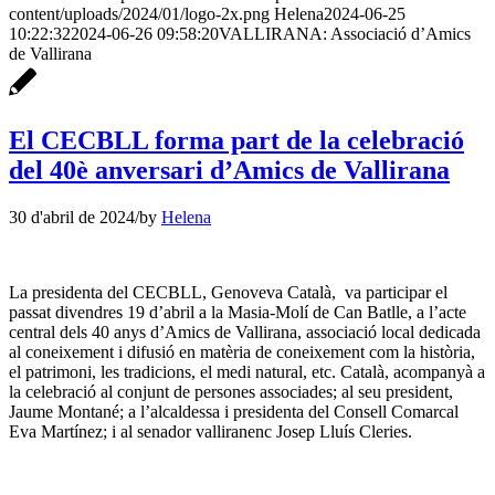
content/uploads/2024/01/logo-2x.png
Helena
2024-06-25
10:22:32
2024-06-26 09:58:20
VALLIRANA: Associació d’Amics
de Vallirana
El CECBLL forma part de la celebració
del 40è anversari d’Amics de Vallirana
30 d'abril de 2024
/
by
Helena
La presidenta del CECBLL, Genoveva Català, va participar el
passat divendres 19 d’abril a la Masia-Molí de Can Batlle, a l’acte
central dels 40 anys d’Amics de Vallirana, associació local dedicada
al coneixement i difusió en matèria de coneixement com la història,
el patrimoni, les tradicions, el medi natural, etc. Català, acompanyà a
la celebració al conjunt de persones associades; al seu president,
Jaume Montané; a l’alcaldessa i presidenta del Consell Comarcal
Eva Martínez; i al senador valliranenc Josep Lluís Cleries.