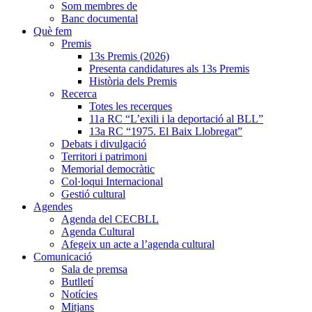
Som membres de
Banc documental
Què fem
Premis
13s Premis (2026)
Presenta candidatures als 13s Premis
Història dels Premis
Recerca
Totes les recerques
11a RC “L’exili i la deportació al BLL”
13a RC “1975. El Baix Llobregat”
Debats i divulgació
Territori i patrimoni
Memorial democràtic
Col·loqui Internacional
Gestió cultural
Agendes
Agenda del CECBLL
Agenda Cultural
Afegeix un acte a l’agenda cultural
Comunicació
Sala de premsa
Butlletí
Notícies
Mitjans