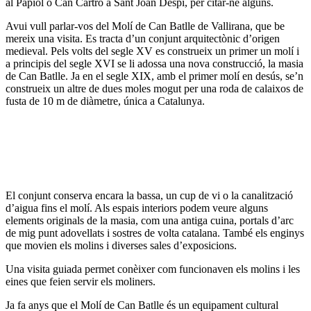
al Papiol o Can Cartró a Sant Joan Despí, per citar-ne alguns.
Avui vull parlar-vos del Molí de Can Batlle de Vallirana, que be
mereix una visita. Es tracta d’un conjunt arquitectònic d’origen
medieval. Pels volts del segle XV es construeix un primer un molí i
a principis del segle XVI se li adossa una nova construcció, la masia
de Can Batlle. Ja en el segle XIX, amb el primer molí en desús, se’n
construeix un altre de dues moles mogut per una roda de calaixos de
fusta de 10 m de diàmetre, única a Catalunya.
El conjunt conserva encara la bassa, un cup de vi o la canalització
d’aigua fins el molí. Als espais interiors podem veure alguns
elements originals de la masia, com una antiga cuina, portals d’arc
de mig punt adovellats i sostres de volta catalana. També els enginys
que movien els molins i diverses sales d’exposicions.
Una visita guiada permet conèixer com funcionaven els molins i les
eines que feien servir els moliners.
Ja fa anys que el Molí de Can Batlle és un equipament cultural