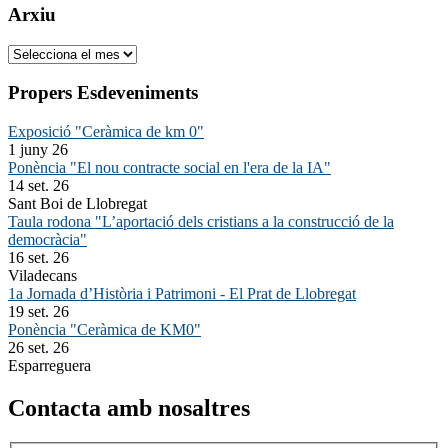
Arxiu
Arxiu
Propers Esdeveniments
Exposició "Ceràmica de km 0"
1 juny 26
Ponència "El nou contracte social en l'era de la IA"
14 set. 26
Sant Boi de Llobregat
Taula rodona "L’aportació dels cristians a la construcció de la
democràcia"
16 set. 26
Viladecans
1a Jornada d’Història i Patrimoni - El Prat de Llobregat
19 set. 26
Ponència "Ceràmica de KM0"
26 set. 26
Esparreguera
Contacta amb nosaltres