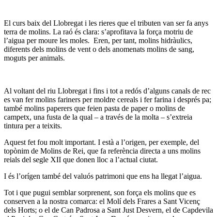
El curs baix del Llobregat i les rieres que el tributen van ser fa anys
terra de molins. La raó és clara: s’aprofitava la força motriu de
l’aigua per moure les moles. Eren, per tant, molins hidràulics,
diferents dels molins de vent o dels anomenats molins de sang,
moguts per animals.
Al voltant del riu Llobregat i fins i tot a redós d’alguns canals de rec
es van fer molins fariners per moldre cereals i fer farina i després pa;
també molins paperers que feien pasta de paper o molins de
campetx, una fusta de la qual – a través de la molta – s’extreia
tintura per a teixits.
Aquest fet fou molt important. I està a l’origen, per exemple, del
topònim de Molins de Rei, que fa referència directa a uns molins
reials del segle XII que donen lloc a l’actual ciutat.
I és l’orígen també del valuós patrimoni que ens ha llegat l’aigua.
Tot i que pugui semblar sorprenent, son força els molins que es
conserven a la nostra comarca: el Molí dels Frares a Sant Vicenç
dels Horts; o el de Can Padrosa a Sant Just Desvern, el de Capdevila