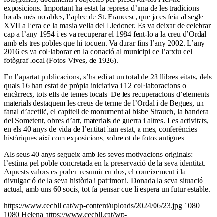
exposicions. Important ha estat la represa d’una de les tradicions
locals més notables; l’aplec de St. Francesc, que ja es feia al segle
XVII a l’era de la masia vella del Lledoner. Es va deixar de celebrar
cap a l’any 1954 i es va recuperar el 1984 fent-lo a la creu d’Ordal
amb els tres pobles que hi toquen. Va durar fins l’any 2002. L’any
2016 es va col·laborar en la donació al municipi de l’arxiu del
fotògraf local (Fotos Vives, de 1926).
En l’apartat publicacions, s’ha editat un total de 28 llibres eitats, dels
quals 16 han estat de pròpia iniciativa i 12 col·laboracions o
encàrrecs, tots ells de temes locals. De les recuperacions d’elements
materials destaquem les creus de terme de l’Ordal i de Begues, un
fanal d’acetilè, el capitell de monument al bisbe Strauch, la bandera
del Sometent, obres d’art, materials de guerra i altres. Les activitats,
en els 40 anys de vida de l’entitat han estat, a mes, conferències
històriques així com exposicions, sobretot de fotos antigues.
Als seus 40 anys segueix amb les seves motivacions originals:
l’estima pel poble concretada en la preservació de la seva identitat.
Aquests valors es poden resumir en dos; el coneixement i la
divulgació de la seva història i patrimoni. Donada la seva situació
actual, amb uns 60 socis, tot fa pensar que li espera un futur estable.
https://www.cecbll.cat/wp-content/uploads/2024/06/23.jpg
1080
1080
Helena
https://www.cecbll.cat/wp-