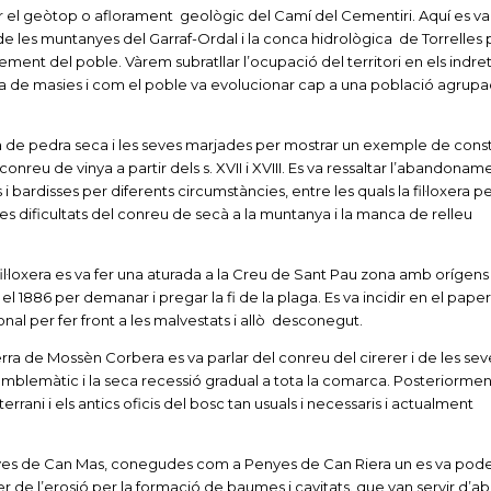
tar el geòtop o aflorament geològic del Camí del Cementiri. Aquí es v
e les muntanyes del Garraf-Ordal i la conca hidrològica de Torrelles 
xement del poble. Vàrem subratllar l’ocupació del territori en els indr
a de masies i com el poble va evolucionar cap a una població agrupa
a de pedra seca i les seves marjades per mostrar un exemple de cons
nreu de vinya a partir dels s. XVII i XVIII. Es va ressaltar l’abandoname
i bardisses per diferents circumstàncies, entre les quals la fil·loxera p
 dificultats del conreu de secà a la muntanya i la manca de relleu
il·loxera es va fer una aturada a la Creu de Sant Pau zona amb orígens a
 el 1886 per demanar i pregar la fi de la plaga. Es va incidir en el paper
ional per fer front a les malvestats i allò desconegut.
rra de Mossèn Corbera es va parlar del conreu del cirerer i de les sev
emblemàtic i la seca recessió gradual a tota la comarca. Posteriormen
rrani i els antics oficis del bosc tan usuals i necessaris i actualment
enyes de Can Mas, conegudes com a Penyes de Can Riera un es va pode
 de l’erosió per la formació de baumes i cavitats. que van servir d’ab