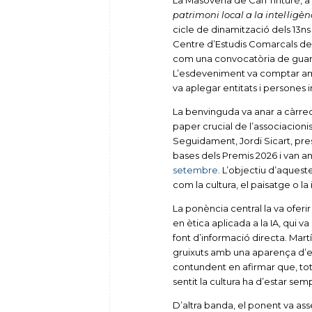
La Masoveria de Can Tinturé, a E
patrimoni local a la intel·ligènc
cicle de dinamització dels 13ns
Centre d’Estudis Comarcals de
com una convocatòria de guardon
L’esdeveniment va comptar amb 
va aplegar entitats i persones 
La benvinguda va anar a càrrec
paper crucial de l’associacionis
Seguidament, Jordi Sicart, pre
bases dels Premis 2026 i van ani
setembre
. L’objectiu d’aqueste
com la cultura, el paisatge o la 
La ponència central la va oferi
en ètica aplicada a la IA, qui
font d’informació directa. Mart
gruixuts amb una aparença d’el
contundent en afirmar que, tot i
sentit la cultura ha d’estar s
D’altra banda, el ponent va asse