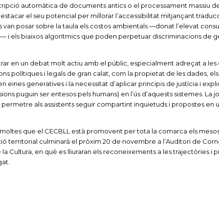
nscripció automàtica de documents antics o el processament massiu d
acar el seu potencial per millorar l’accessibilitat mitjançant traduc
es van posar sobre la taula els costos ambientals —donat l’elevat con
rs— i els biaixos algorítmics que poden perpetuar discriminacions de 
entrar en un debat molt actiu amb el públic, especialment adreçat a les 
ons polítiques i legals de gran calat, com la propietat de les dades, els 
en eines generatives i la necessitat d’aplicar principis de justícia i expli
sions puguin ser entesos pels humans) en l’ús d’aquests sistemes. La j
 permetre als assistents seguir compartint inquietuds i propostes en 
s moltes que el CECBLL està promovent per tota la comarca els mesos 
ió territorial culminarà el pròxim 20 de novembre a l’Auditori de Corn
la Cultura, en què es lliuraran els reconeixements a les trajectòries i 
at.