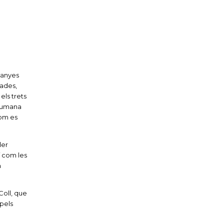
tanyes
gades,
els trets
 humana
com es
der
í com les
a
Coll, que
 pels