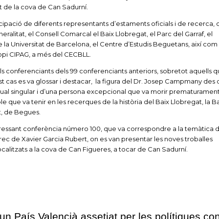
nt de la cova de Can Sadurní.
cipació de diferents representants d’estaments oficials i de recerca,
ralitat, el Consell Comarcal el Baix Llobregat, el Parc del Garraf, el
la Universitat de Barcelona, el Centre d’Estudis Beguetans, així com
opi CIPAG, a més del CECBLL.
els conferenciants dels 99 conferenciants anteriors, sobretot aquells q
st cas es va glossar i destacar, la figura del Dr. Josep Campmany des 
ctual singular i d’una persona excepcional que va morir prematurament
le que va tenir en les recerques de la història del Baix Llobregat, la B
t, de Begues.
teressant conferència número 100, que va correspondre a la temàtica
rrec de Xavier Garcia Rubert, on es van presentar les noves troballes
alitzats a la cova de Can Figueres, a tocar de Can Sadurní.
un País Valencià assetjat per les polítiques con