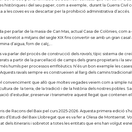
ues històriques i del seu paper, com a exemple, durant la Guerra Civil
a a les
coves
es va descartar per la prohibició administrativa d’accés.
da per parlar de la masia de Can Mas, actual Casa de Colònies, com 
 sobretot a mitjans del segle XIX fins convertir-se amb un gran casal
, mina d’aigua, forn de calç,…
 es va parlar del procés de construcció dels
ravals
, típic sistema de cr
ats a partir de la parcel·lació de camps dels grans propietaris i la sev
s més humils per processos emfitèutics. N’és un bon exemple les cases
 Aquests ravals sempre es construeixen al llarg dels camins tradicional
 el convenciment que allò que moltes vegades veiem com a simple na
cultura de la terra, de la tradició i de la història dels nostres pobles.
gació d’estudiar, preservar i transmetre aquest llegat que contenen el
raris de Racons del Baix pel curs 2025-2026. Aquesta primera edició s’ha
tats d’Estudi del Baix Llobregat que es va fer a Olesa de Montserrat. V
t dels itineraris i sobretot a totes les entitats que ens han volgut esn