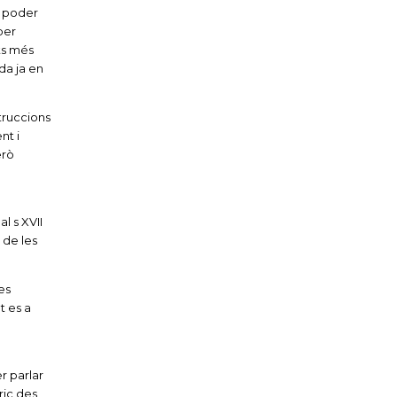
a poder
per
ets més
da ja en
truccions
nt i
erò
l s XVII
 de les
es
t es a
r parlar
ric des