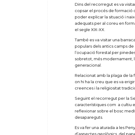
Dins del recorregut es va visi
copsar el procés de formació d
poder explicar la situació i nai
adequats per al coreu en form
el segle XIX-XX.
També es va visitar una barrac
populars dels antics camps de co
l’ocupació forestal per pinedes 
sobretot, més modernament, les
generacional.
Relacionat amb la plaga de la f
on hi ha la creu que es va erigir
creences i la religiositat tradic
Seguint el recorregut per la Se
característiques com a cultiu 
reflexionar sobre el bosc medite
desapareguts.
Es va fer una aturada a les P
d’aspectes geològics, del paper