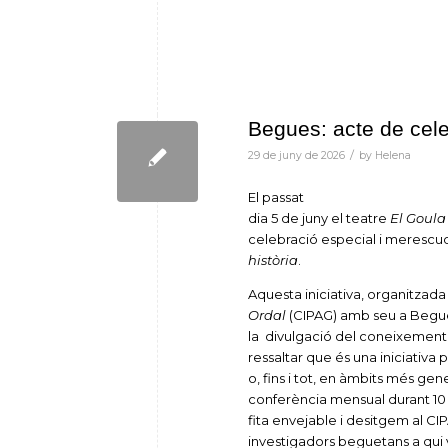
Begues: acte de cel
/
29 de juny de 2026
by
Helena
El passat
dia 5 de juny el teatre
El Goula
celebració especial i merescud
història
.
Aquesta iniciativa, organitzada
Ordal
(CIPAG) amb seu a Begues,
la divulgació del coneixement d
ressaltar que és una iniciativa
o, fins i tot, en àmbits més gen
conferència mensual durant 10
fita envejable i desitgem al CI
investigadors beguetans a qui 