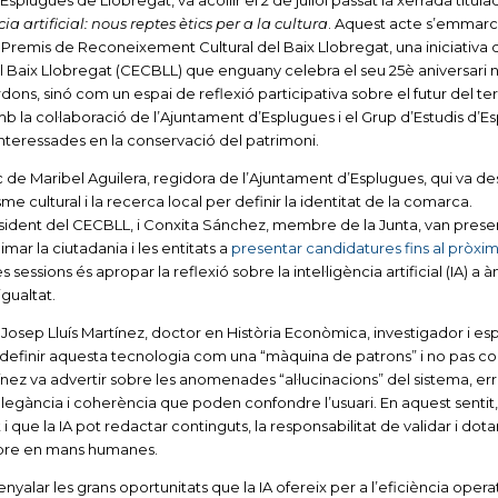
splugues de Llobregat, va acollir el 2 de juliol passat la xerrada titul
ia artificial: nous reptes ètics per a la cultura
. Aquest acte s’emmarc
 Premis de Reconeixement Cultural del Baix Llobregat, una iniciativa 
l Baix Llobregat (CECBLL) que enguany celebra el seu 25è aniversari
s, sinó com un espai de reflexió participativa sobre el futur del terr
la col·laboració de l’Ajuntament d’Esplugues i el Grup d’Estudis d’Es
interessades en la conservació del patrimoni.
 de Maribel Aguilera, regidora de l’Ajuntament d’Esplugues, qui va de
me cultural i la recerca local per definir la identitat de la comarca.
sident del CECBLL, i Conxita Sánchez, membre de la Junta, van presen
mar la ciutadania i les entitats a
presentar candidatures fins al pròxi
s sessions és apropar la reflexió sobre la intel·ligència artificial (IA) a 
igualtat.
r Josep Lluís Martínez, doctor en Història Econòmica, investigador i esp
 va definir aquesta tecnologia com una “màquina de patrons” i no pas 
ínez va advertir sobre les anomenades “al·lucinacions” del sistema, err
egància i coherència que poden confondre l’usuari. En aquest sentit,
 que la IA pot redactar continguts, la responsabilitat de validar i dota
empre en mans humanes.
nyalar les grans oportunitats que la IA ofereix per a l’eficiència opera