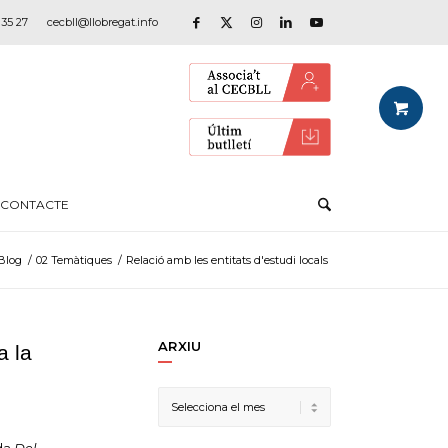
 35 27
cecbll@llobregat.info
CONTACTE
Blog
/
02 Temàtiques
/
Relació amb les entitats d'estudi locals
ARXIU
a la