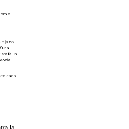
 com el
ue ja no
d’una
 ara fa un
aronia
 dedicada
tra la