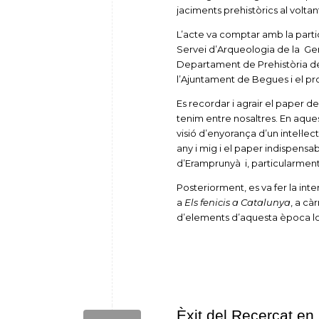
jaciments prehistòrics al volta
L’acte va comptar amb la parti
Servei d’Arqueologia de la Gene
Departament de Prehistòria de 
l’Ajuntament de Begues i el pr
Es recordar i agrair el paper d
tenim entre nosaltres. En aque
visió d’enyorança d’un intel·le
any i mig i el paper indispensab
d’Eramprunyà i, particularmen
Posteriorment, es va fer la in
a
Els fenicis a Catalunya
, a cà
d’elements d’aquesta època loc
Èxit del Recercat en 