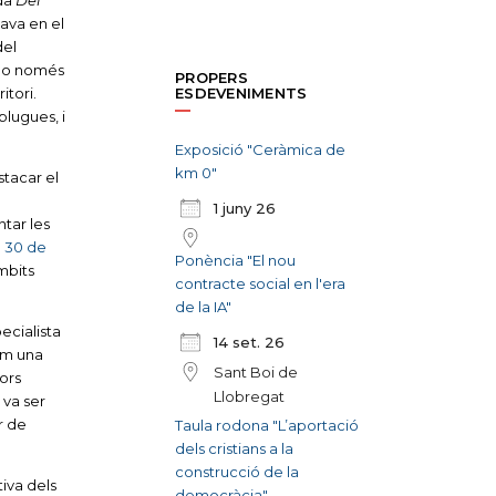
ada
Del
ava en el
del
 no només
PROPERS
itori.
ESDEVENIMENTS
plugues, i
Exposició "Ceràmica de
km 0"
stacar el
1 juny 26
tar les
m 30 de
Ponència "El nou
àmbits
contracte social en l'era
de la IA"
ecialista
14 set. 26
com una
Sant Boi de
ors
Llobregat
 va ser
r de
Taula rodona "L’aportació
dels cristians a la
construcció de la
tiva dels
democràcia"