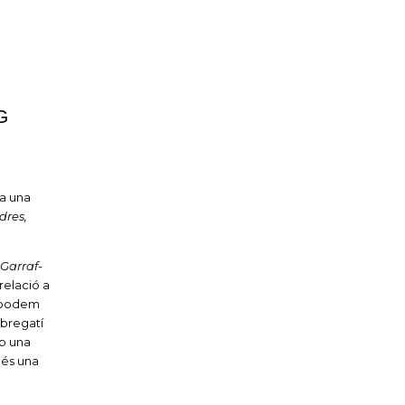
G
ra una
dres,
 Garraf-
relació a
, podem
obregatí
mb una
 és una