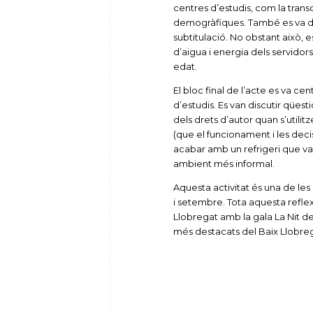
centres d’estudis, com la tra
demogràfiques. També es va dest
subtitulació. No obstant això, 
d’aigua i energia dels servido
edat.
El bloc final de l’acte es va c
d’estudis. Es van discutir qüesti
dels drets d’autor quan s’utilitz
(que el funcionament i les deci
acabar amb un refrigeri que va
ambient més informal.
Aquesta activitat és una de le
i setembre. Tota aquesta reflex
Llobregat amb la gala La Nit de 
més destacats del Baix Llobreg