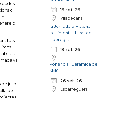
e dades
16 set. 26
cions o
sum
Viladecans
gènere o
1a Jornada d’Història i
Patrimoni - El Prat de
Llobregat
entitats
límits
19 set. 26
cabilitat
ornada va
Ponència "Ceràmica de
un
KM0"
26 set. 26
de juliol
Esparreguera
ellà de
projectes