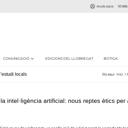
Accés socis
93 666
COMUNICACIÓ
EDICIONS DEL LLOBREGAT
BOTIGA
’estudi locals
Ets aquí:
Inici
/
la intel·ligència artificial: nous reptes ètics per 