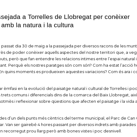
sejada a Torrelles de Llobregat per conèixer
amb la natura i la cultura
el passat dia 30 de maig a la passejada per diversos racons de les mun
erès de poder conèixer aquells aspectes del nostre territori que, a ve
 però que fan entendre les relacions intimes entre l’espai natural i 
icant. Perquè els nostres paratges són com són? Com ha estat l’acció
 En quins moments es produeixen aquestes variacions? Com és ara i 
ar èmfasi en la evolució del paisatge natural i cultural de Torrelles i po
s trets comuns i diferencials dins de la comarca del Baix Llobregat, aix
tmès i reflexionar sobre qüestions que afecten el paisatge i la vida 
r des d’un dels punts més cèntrics del terme municipal, el Parc de Can 
zar. Van ser gairebé 4 hores passant per diversos indrets amb parades
un recorregut prou llarg però amb bones vistes i poc desnivell.