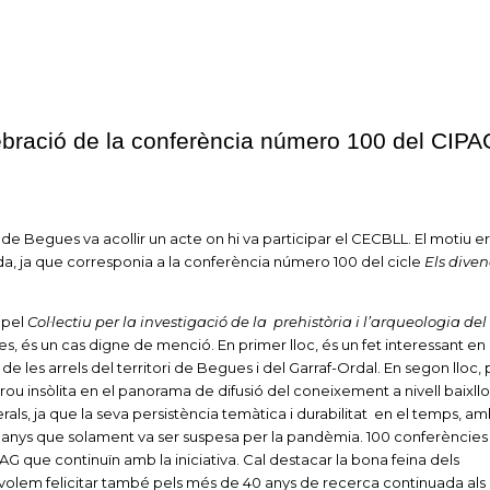
ebració de la conferència número 100 del CIPA
de Begues va acollir un acte on hi va participar el CECBLL. El motiu e
a, ja que corresponia a la conferència número 100 del cicle
Els diven
 pel
Col·lectiu per la investigació de la prehistòria i l’arqueologia del
 és un cas digne de menció. En primer lloc, és un fet interessant en 
e les arrels del territori de Begues i del Garraf-Ordal. En segon lloc
 prou insòlita en el panorama de difusió del coneixement a nivell baixll
erals, ja que la seva persistència temàtica i durabilitat en el temps, a
 anys que solament va ser suspesa per la pandèmia. 100 conferències
PAG que continuïn amb la iniciativa. Cal destacar la bona feina dels
volem felicitar també pels més de 40 anys de recerca continuada als