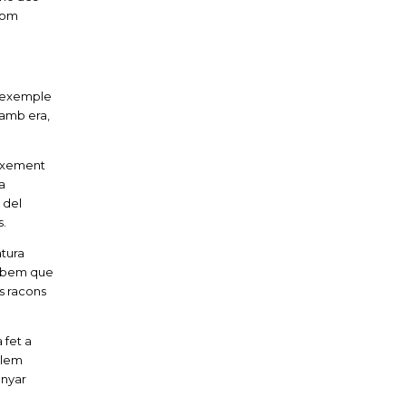
 com
a exemple
 amb era,
eixement
a
 del
s.
tura
 Sabem que
s racons
 fet a
olem
enyar