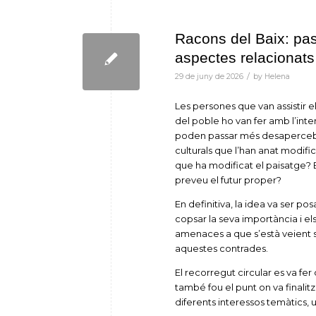
Racons del Baix: pas
aspectes relacionats 
/
29 de juny de 2026
by
Helena
Les persones que van assistir 
del poble ho van fer amb l’int
poden passar més desapercebuts,
culturals que l’han anat modif
que ha modificat el paisatge?
preveu el futur proper?
En definitiva, la idea va ser pos
copsar la seva importància i el
amenaces a que s’està veient so
aquestes contrades.
El recorregut circular es va fe
també fou el punt on va finalit
diferents interessos temàtics, 