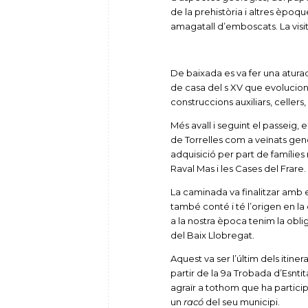
de la prehistòria i altres èpoq
amagatall d’emboscats. La visit
De baixada es va fer una atura
de casa del s XV que evoluciona
construccions auxiliars, cellers
Més avall i seguint el passeig,
de Torrelles com a veïnats gener
adquisició per part de famílie
Raval Mas i les Cases del Frare.
La caminada va finalitzar amb
també conté i té l’origen en la 
a la nostra època tenim la obli
del Baix Llobregat.
Aquest va ser l’últim dels itine
partir de la 9a Trobada d’Esnti
agraïr a tothom que ha participa
un
racó
del seu municipi.