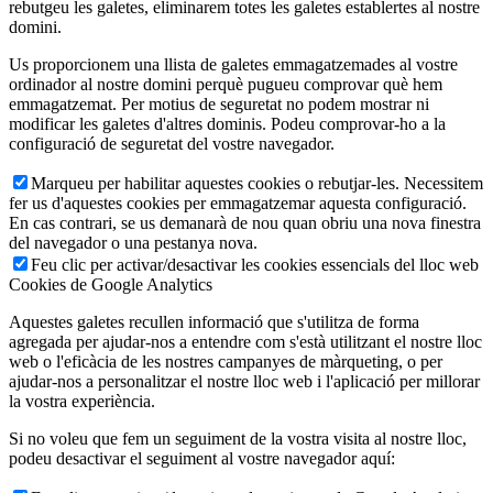
rebutgeu les galetes, eliminarem totes les galetes establertes al nostre
domini.
Us proporcionem una llista de galetes emmagatzemades al vostre
ordinador al nostre domini perquè pugueu comprovar què hem
emmagatzemat. Per motius de seguretat no podem mostrar ni
modificar les galetes d'altres dominis. Podeu comprovar-ho a la
configuració de seguretat del vostre navegador.
Marqueu per habilitar aquestes cookies o rebutjar-les. Necessitem
fer us d'aquestes cookies per emmagatzemar aquesta configuració.
En cas contrari, se us demanarà de nou quan obriu una nova finestra
del navegador o una pestanya nova.
Feu clic per activar/desactivar les cookies essencials del lloc web
Cookies de Google Analytics
Aquestes galetes recullen informació que s'utilitza de forma
agregada per ajudar-nos a entendre com s'està utilitzant el nostre lloc
web o l'eficàcia de les nostres campanyes de màrqueting, o per
ajudar-nos a personalitzar el nostre lloc web i l'aplicació per millorar
la vostra experiència.
Si no voleu que fem un seguiment de la vostra visita al nostre lloc,
podeu desactivar el seguiment al vostre navegador aquí: