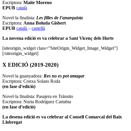
Escriptora:
Maite Moreno
EPUB
català
Novel·la finalista:
Les filles de l’anarquista
Escriptora:
Anna Boluda Gisbert
EPUB
català
–
castellà
La novena edició es va celebrar a Sant Vicenç dels Horts
[siteorigin_widget class=”SiteOrigin_Widget_Image_Widget”]
[/siteorigin_widget]
X EDICIÓ (2019-2020)
Novel·la guanyadora:
Res no es pot amagar
Escriptora: Conxa Solans Roda
(en fase d’edició)
Novel·la finalista: Pasajera en Tránsito
Escriptora: Nuria Rodríguez Cartabia
(en fase d’edició)
La desena edició es va celebrar al Consell Comarcal del Baix
Llobregat