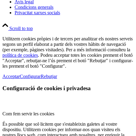
Avís legal
Condicions generals
Privacitat xarxes socials
Scroll to top
Utilitzem cookies pròpies i de tercers per analitzar els nostres serveis
segons un perfil elaborat a partir dels vostres hàbits de navegació
(per exemple, pàgines visitades). Per a més informació consulteu la
política de cookies
. Podeu acceptar totes les cookies prement el botó
"Acceptar", rebutjar-ne l’ús prement el botó "Rebutjar" i configurar-
les prement el botó "Configurar".
Acceptar
Configurar
Rebutjar
Configuració de cookies i privadesa
Com fem servir les cookies
És possible que sol·licitem que s'estableixin galetes al vostre
dispositiu. Utilitzem cookies per informar-nos quan visiteu els
nostres llocs web, com interactueu amb nosaltres, per enriquir la