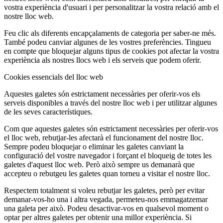
vostra experiència d'usuari i per personalitzar la vostra relació amb el
nostre lloc web.
Feu clic als diferents encapçalaments de categoria per saber-ne més.
També podeu canviar algunes de les vostres preferències. Tingueu
en compte que bloquejar alguns tipus de cookies pot afectar la vostra
experiència als nostres llocs web i els serveis que podem oferir.
Cookies essencials del lloc web
Aquestes galetes són estrictament necessàries per oferir-vos els
serveis disponibles a través del nostre lloc web i per utilitzar algunes
de les seves característiques.
Com que aquestes galetes són estrictament necessàries per oferir-vos
el lloc web, rebutjar-les afectarà el funcionament del nostre lloc.
Sempre podeu bloquejar o eliminar les galetes canviant la
configuració del vostre navegador i forçant el bloqueig de totes les
galetes d'aquest lloc web. Però això sempre us demanarà que
accepteu o rebutgeu les galetes quan torneu a visitar el nostre lloc.
Respectem totalment si voleu rebutjar les galetes, però per evitar
demanar-vos-ho una i altra vegada, permeteu-nos emmagatzemar
una galeta per això. Podeu desactivar-vos en qualsevol moment o
optar per altres galetes per obtenir una millor experiència. Si