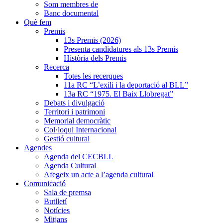
Som membres de
Banc documental
Què fem
Premis
13s Premis (2026)
Presenta candidatures als 13s Premis
Història dels Premis
Recerca
Totes les recerques
11a RC “L’exili i la deportació al BLL”
13a RC “1975. El Baix Llobregat”
Debats i divulgació
Territori i patrimoni
Memorial democràtic
Col·loqui Internacional
Gestió cultural
Agendes
Agenda del CECBLL
Agenda Cultural
Afegeix un acte a l’agenda cultural
Comunicació
Sala de premsa
Butlletí
Notícies
Mitjans