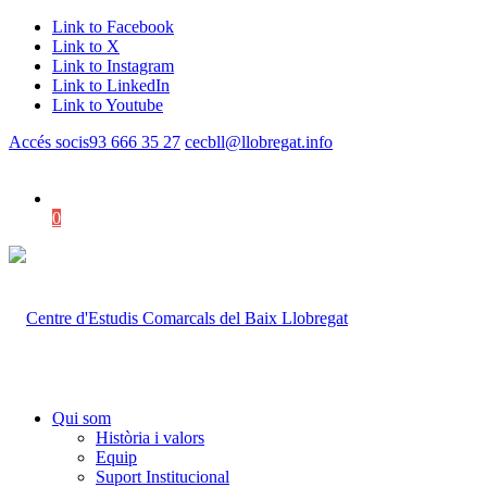
Link to Facebook
Link to X
Link to Instagram
Link to LinkedIn
Link to Youtube
Accés socis
93 666 35 27
cecbll@llobregat.info
0
Shopping Cart
Qui som
Història i valors
Equip
Suport Institucional