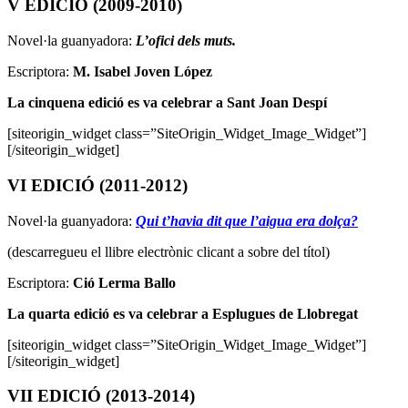
V EDICIÓ (2009-2010)
Novel·la guanyadora:
L’ofici dels muts.
Escriptora:
M. Isabel Joven López
La cinquena edició es va celebrar a Sant Joan Despí
[siteorigin_widget class=”SiteOrigin_Widget_Image_Widget”]
[/siteorigin_widget]
VI EDICIÓ (2011-2012)
Novel·la guanyadora:
Qui t’havia dit que l’aigua era dolça?
(descarregueu el llibre electrònic clicant a sobre del títol)
Escriptora:
Ció Lerma Ballo
La quarta edició es va celebrar a
Esplugues de Llobregat
[siteorigin_widget class=”SiteOrigin_Widget_Image_Widget”]
[/siteorigin_widget]
VII EDICIÓ (2013-2014)