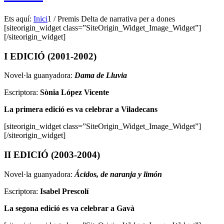
Ets aquí:
Inici
1
/
Premis Delta de narrativa per a dones
[siteorigin_widget class=”SiteOrigin_Widget_Image_Widget”]
[/siteorigin_widget]
I EDICIÓ (2001-2002)
Novel·la guanyadora:
Dama de Lluvia
Escriptora:
Sònia López Vicente
La primera edició es va celebrar a Viladecans
[siteorigin_widget class=”SiteOrigin_Widget_Image_Widget”]
[/siteorigin_widget]
II EDICIÓ (2003-2004)
Novel·la guanyadora:
Ácidos, de naranja y limón
Escriptora:
Isabel Prescolí
La segona edició es va celebrar a
Gavà