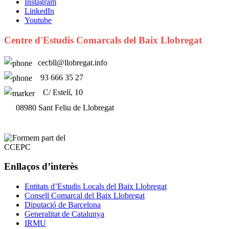
Instagram
LinkedIn
Youtube
Centre d'Estudis Comarcals del Baix Llobregat
cecbll@llobregat.info
93 666 35 27
C/ Estelí, 10
08980 Sant Feliu de Llobregat
Enllaços d’interès
Entitats d’Estudis Locals del Baix Llobregat
Consell Comarcal del Baix Llobregat
Diputació de Barcelona
Generalitat de Catalunya
IRMU