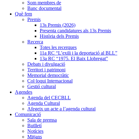
Som membres de
Banc documental
Què fem
Premis
13s Premis (2026)
Presenta candidatures als 13s Premis
Història dels Premis
Recerca
Totes les recerques
11a RC “L’exili i la deportació al BLL”
13a RC “1975. El Baix Llobregat”
Debats i divulgació
Territori i patrimoni
Memorial democràtic
Col·loqui Internacional
Gestió cultural
Agendes
Agenda del CECBLL
Agenda Cultural
Afegeix un acte a l’agenda cultural
Comunicació
Sala de premsa
Butlletí
Notícies
Mitjans