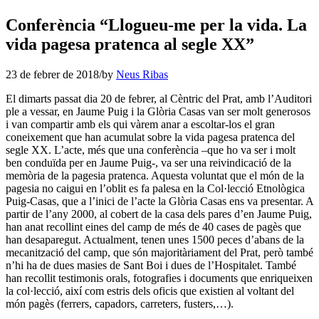
Conferència “Llogueu-me per la vida. La
vida pagesa pratenca al segle XX”
23 de febrer de 2018
/
by
Neus Ribas
El dimarts passat dia 20 de febrer, al Cèntric del Prat, amb l’Auditori
ple a vessar, en Jaume Puig i la Glòria Casas van ser molt generosos
i van compartir amb els qui vàrem anar a escoltar-los el gran
coneixement que han acumulat sobre la vida pagesa pratenca del
segle XX. L’acte, més que una conferència –que ho va ser i molt
ben conduïda per en Jaume Puig-, va ser una reivindicació de la
memòria de la pagesia pratenca. Aquesta voluntat que el món de la
pagesia no caigui en l’oblit es fa palesa en la Col·lecció Etnològica
Puig-Casas, que a l’inici de l’acte la Glòria Casas ens va presentar. A
partir de l’any 2000, al cobert de la casa dels pares d’en Jaume Puig,
han anat recollint eines del camp de més de 40 cases de pagès que
han desaparegut. Actualment, tenen unes 1500 peces d’abans de la
mecanització del camp, que són majoritàriament del Prat, però també
n’hi ha de dues masies de Sant Boi i dues de l’Hospitalet. També
han recollit testimonis orals, fotografies i documents que enriqueixen
la col·lecció, així com estris dels oficis que existien al voltant del
món pagès (ferrers, capadors, carreters, fusters,…).