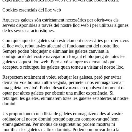
Cookies essencials del lloc web
Aquestes galetes són estrictament necessàries per oferir-vos els
serveis disponibles a través del nostre lloc web i per utilitzar algunes
de les seves característiques.
Com que aquestes galetes són estrictament necessàries per oferir-vos
el lloc web, rebutjar-les afectarà el funcionament del nostre lloc.
Sempre podeu bloquejar o eliminar les galetes canviant la
configuració del vostre navegador i forçant el bloqueig de totes les
galetes d'aquest lloc web. Però això sempre us demanarà que
accepteu o rebutgeu les galetes quan torneu a visitar el nostre lloc.
Respectem totalment si voleu rebutjar les galetes, però per evitar
demanar-vos-ho una i altra vegada, permeteu-nos emmagatzemar
una galeta per això. Podeu desactivar-vos en qualsevol moment o
optar per altres galetes per obtenir una millor experiència. Si
rebutgeu les galetes, eliminarem totes les galetes establertes al nostre
domini.
Us proporcionem una llista de galetes emmagatzemades al vostre
ordinador al nostre domini perquè pugueu comprovar què hem
emmagatzemat. Per motius de seguretat no podem mostrar ni
modificar les galetes d'altres dominis. Podeu comprovar-ho a la