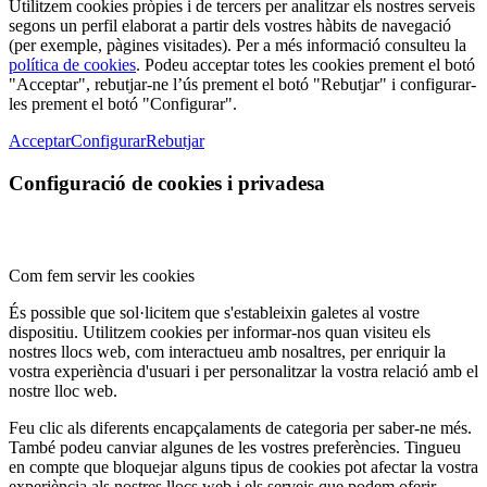
Utilitzem cookies pròpies i de tercers per analitzar els nostres serveis
segons un perfil elaborat a partir dels vostres hàbits de navegació
(per exemple, pàgines visitades). Per a més informació consulteu la
política de cookies
. Podeu acceptar totes les cookies prement el botó
"Acceptar", rebutjar-ne l’ús prement el botó "Rebutjar" i configurar-
les prement el botó "Configurar".
Acceptar
Configurar
Rebutjar
Configuració de cookies i privadesa
Com fem servir les cookies
És possible que sol·licitem que s'estableixin galetes al vostre
dispositiu. Utilitzem cookies per informar-nos quan visiteu els
nostres llocs web, com interactueu amb nosaltres, per enriquir la
vostra experiència d'usuari i per personalitzar la vostra relació amb el
nostre lloc web.
Feu clic als diferents encapçalaments de categoria per saber-ne més.
També podeu canviar algunes de les vostres preferències. Tingueu
en compte que bloquejar alguns tipus de cookies pot afectar la vostra
experiència als nostres llocs web i els serveis que podem oferir.