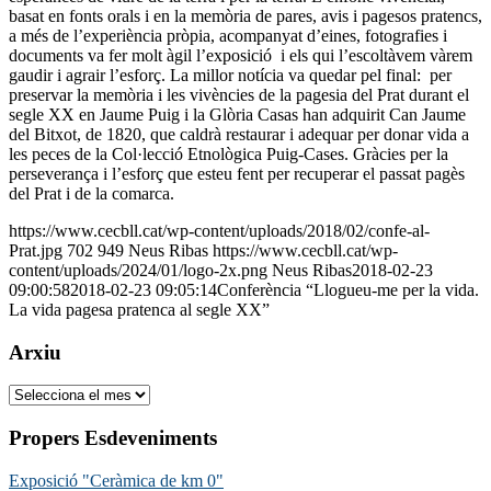
basat en fonts orals i en la memòria de pares, avis i pagesos pratencs,
a més de l’experiència pròpia, acompanyat d’eines, fotografies i
documents va fer molt àgil l’exposició i els qui l’escoltàvem vàrem
gaudir i agrair l’esforç. La millor notícia va quedar pel final: per
preservar la memòria i les vivències de la pagesia del Prat durant el
segle XX en Jaume Puig i la Glòria Casas han adquirit Can Jaume
del Bitxot, de 1820, que caldrà restaurar i adequar per donar vida a
les peces de la Col·lecció Etnològica Puig-Cases. Gràcies per la
perseverança i l’esforç que esteu fent per recuperar el passat pagès
del Prat i de la comarca.
https://www.cecbll.cat/wp-content/uploads/2018/02/confe-al-
Prat.jpg
702
949
Neus Ribas
https://www.cecbll.cat/wp-
content/uploads/2024/01/logo-2x.png
Neus Ribas
2018-02-23
09:00:58
2018-02-23 09:05:14
Conferència “Llogueu-me per la vida.
La vida pagesa pratenca al segle XX”
Arxiu
Arxiu
Propers Esdeveniments
Exposició "Ceràmica de km 0"