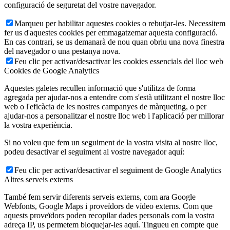
configuració de seguretat del vostre navegador.
Marqueu per habilitar aquestes cookies o rebutjar-les. Necessitem
fer us d'aquestes cookies per emmagatzemar aquesta configuració.
En cas contrari, se us demanarà de nou quan obriu una nova finestra
del navegador o una pestanya nova.
Feu clic per activar/desactivar les cookies essencials del lloc web
Cookies de Google Analytics
Aquestes galetes recullen informació que s'utilitza de forma
agregada per ajudar-nos a entendre com s'està utilitzant el nostre lloc
web o l'eficàcia de les nostres campanyes de màrqueting, o per
ajudar-nos a personalitzar el nostre lloc web i l'aplicació per millorar
la vostra experiència.
Si no voleu que fem un seguiment de la vostra visita al nostre lloc,
podeu desactivar el seguiment al vostre navegador aquí:
Feu clic per activar/desactivar el seguiment de Google Analytics
Altres serveis externs
També fem servir diferents serveis externs, com ara Google
Webfonts, Google Maps i proveïdors de vídeo externs. Com que
aquests proveïdors poden recopilar dades personals com la vostra
adreça IP, us permetem bloquejar-les aquí. Tingueu en compte que