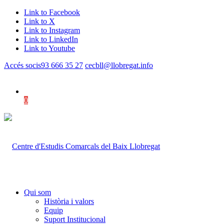
Link to Facebook
Link to X
Link to Instagram
Link to LinkedIn
Link to Youtube
Accés socis
93 666 35 27
cecbll@llobregat.info
0
Shopping Cart
Qui som
Història i valors
Equip
Suport Institucional