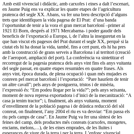
Amb estil vivencial i didàctic, amb carxofes i eines a dalt l’escenari,
en Jaume Puig ens va explicar les quatre etapes de l’agricultura
pratenca del segle XX. Abans, va fer una breu descripció d’alguns
trets que identifiquen la vida pagesa de El Prat: d’una banda
l’oportunitat de tenir a la vora el gran mercat barceloní –primer al
1921 El Born, després al 1971 Mercabarna- i poder gaudir dels
beneficis de l’exportació a Europa, i, de l’altra la inseguretat en la
que han viscut els pagesos del Prat durant el segle XX, perquè si la
ciutat els hi ha donat la vida, també, fins a cert punt, els hi ha pres
amb la construcció de grans serveis a Barcelona i al territori (creació
de l’aeroport, ampliació del port). La conferència va sintetitzar el
recorregut de la pagesia pratenca dels anys vint fins els anys vuitanta
del segle passat, en quatre etapes resumides en quatre frases. Als
anys vint, època durada, de plena ocupació i quan més mujades es
conreen pel mercat barceloní i l’exportació: “Pare hauríem de tenir
un altre cavall”; pels anys de postguerra, tristos i de misèria,
l’expressió és: “Em podeu llogar per la vida?”; pels anys seixanta,
moment de nova represa exportadora i d’inici de la mecanització: “A
casa ja tenim tractor”; i, finalment, als anys vuitanta, moment
d’envelliment de la població pagesa i de dràstica reducció del sòl
conreat, on finalment, l’any 2004 el riu es va desviar: “Em passa els
riu pels camps de casa”. En Jaume Puig va fer una síntesi de les
feines del camp, dels productes més conreats (carxofes, mongetes,
enciams, melons,…), de les eines emprades, de les lluites i
esperances de viure de la terra i per la terra. L’enfonc vivencial,