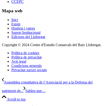
CCEPC
Mapa web
Inici
Equip
Història i valors
Suport Institucional
Edicions del Llobregat
Copyright © 2024 Centre d'Estudis Comarcals del Baix Llobregat.
Política de cookies
Política de privacitat
Avís legal
Condicions generals
Privacitat xarxes socials
Assemblea constitutiva de l’Associació per a la Defensa del
patrimoni de...
Sabíeu que…
Scroll to top