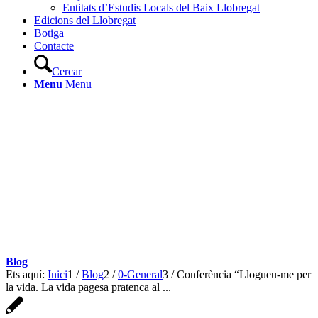
Entitats d’Estudis Locals del Baix Llobregat
Edicions del Llobregat
Botiga
Contacte
Cercar
Menu
Menu
Blog
Ets aquí:
Inici
1
/
Blog
2
/
0-General
3
/
Conferència “Llogueu-me per
la vida. La vida pagesa pratenca al ...