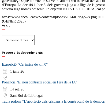
geoestratègics que no tenen res a veure amb el seu benestar de cada dia
d’Europa. La decisió i l’acció dels governs juga a la lliga de la geoestra
aquesta lliga només pot tenir un objectiu NO A LA GUERRA, cal posar 
https://www.cecbll.cat/wp-content/uploads/2024/01/logo-2x.png
0
0
(GENER 2023)
Arxiu
Arxiu
Propers Esdeveniments
Exposició "Ceràmica de km 0"
1 juny 26
Ponència "El nou contracte social en l'era de la IA"
14 set. 26
Sant Boi de Llobregat
Taula rodona "L’aportació dels cristians a la construcció de la democr