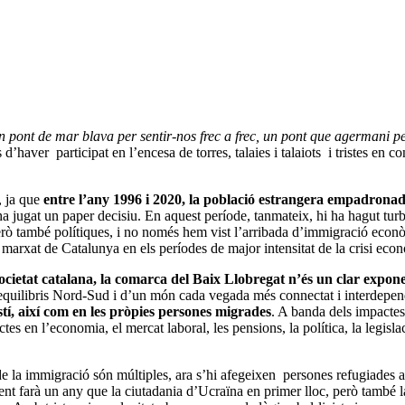
n pont de mar blava per sentir-nos frec a frec, un pont que agermani pell
ver participat en l’encesa de torres, talaies i talaiots i tristes en co
, ja que
entre l’any 1996 i 2020, la població estrangera empadrona
ha jugat un paper decisiu. En aquest període, tanmateix, hi ha hagut turb
ò també polítiques, i no només hem vist l’arribada d’immigració econòm
marxat de Catalunya en els períodes de major intensitat de la crisi eco
cietat catalana, la comarca del Baix Llobregat n’és un clar expone
esequilibris Nord-Sud i d’un món cada vegada més connectat i interdepe
tí, així com
en les pròpies persones migrades
. A banda dels impactes
n l’economia, el mercat laboral, les pensions, la política, la legislació,
e la immigració són múltiples, ara s’hi afegeixen persones refugiades arr
nt farà un any que la ciutadania d’Ucraïna en primer lloc, però també la 