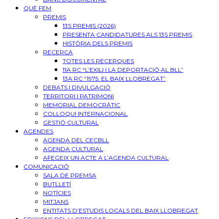
QUÈ FEM
PREMIS
13S PREMIS (2026)
PRESENTA CANDIDATURES ALS 13S PREMIS
HISTÒRIA DELS PREMIS
RECERCA
TOTES LES RECERQUES
11A RC “L’EXILI I LA DEPORTACIÓ AL BLL”
13A RC “1975. EL BAIX LLOBREGAT”
DEBATS I DIVULGACIÓ
TERRITORI I PATRIMONI
MEMORIAL DEMOCRÀTIC
COL·LOQUI INTERNACIONAL
GESTIÓ CULTURAL
AGENDES
AGENDA DEL CECBLL
AGENDA CULTURAL
AFEGEIX UN ACTE A L’AGENDA CULTURAL
COMUNICACIÓ
SALA DE PREMSA
BUTLLETÍ
NOTÍCIES
MITJANS
ENTITATS D’ESTUDIS LOCALS DEL BAIX LLOBREGAT