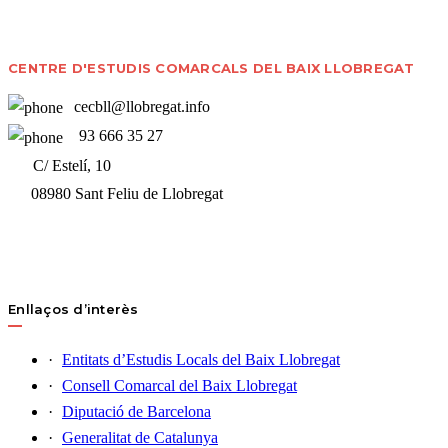
CENTRE D'ESTUDIS COMARCALS DEL BAIX LLOBREGAT
cecbll@llobregat.info
93 666 35 27
C/ Estelí, 10
08980 Sant Feliu de Llobregat
Enllaços d’interès
Entitats d’Estudis Locals del Baix Llobregat
Consell Comarcal del Baix Llobregat
Diputació de Barcelona
Generalitat de Catalunya