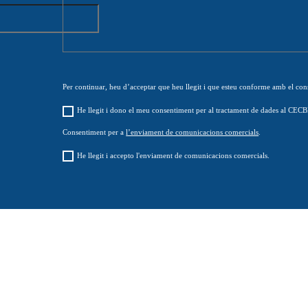
Per continuar, heu d’acceptar que heu llegit i que esteu conforme amb el co
He llegit i dono el meu consentiment per al tractament de dades al CEC
Consentiment per a
l’enviament de comunicacions comercials
.
He llegit i accepto l'enviament de comunicacions comercials.