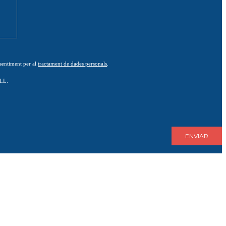
nsentiment per al
tractament de dades personals
.
BLL.