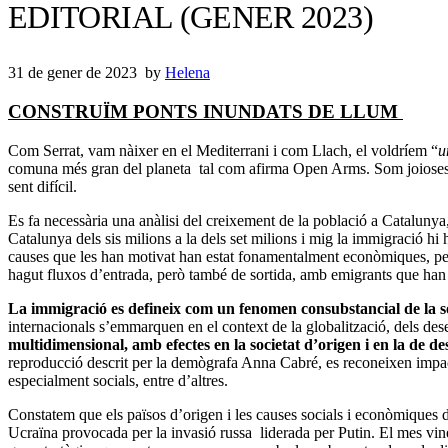
EDITORIAL (GENER 2023)
31 de gener de 2023
by
Helena
CONSTRUÏM PONTS INUNDATS DE LLUM
Com Serrat, vam nàixer en el Mediterrani i com Llach, el voldríem “
u
comuna més gran del planeta tal com afirma Open Arms. Som joioses d’ha
sent difícil.
Es fa necessària una anàlisi del creixement de la població a Catalunya
Catalunya dels sis milions a la dels set milions i mig la immigració hi 
causes que les han motivat han estat fonamentalment econòmiques, per
hagut fluxos d’entrada, però també de sortida, amb emigrants que han 
La immigració es defineix com un fenomen consubstancial de la so
internacionals s’emmarquen en el context de la globalització, dels d
multidimensional, amb efectes en la societat d’origen i en la de des
reproducció descrit per la demògrafa Anna Cabré, es reconeixen impactes e
especialment socials, entre d’altres.
Constatem que els països d’origen i les causes socials i econòmiques d
Ucraïna provocada per la invasió russa liderada per Putin. El mes vine