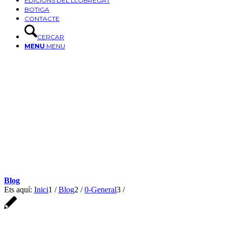
EDICIONS DEL LLOBREGAT
BOTIGA
CONTACTE
CERCAR
MENU
MENU
Blog
Ets aquí:
Inici
1
/
Blog
2
/
0-General
3
/