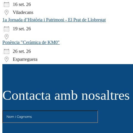
16 set. 26
Viladecans
1a Jornada d’Història i Patrimoni - El Prat de Llobregat
19 set. 26
Ponència "Ceràmica de KM0"
26 set. 26
Esparreguera
Contacta amb nosaltres