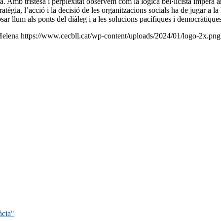
. Amb tristesa i perplexitat observem com la lògica bel·licista impera a
tègia, l’acció i la decisió de les organitzacions socials ha de jugar a la l
llum als ponts del diàleg i a les solucions pacífiques i democràtiques
Helena
https://www.cecbll.cat/wp-content/uploads/2024/01/logo-2x.png
àcia"