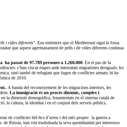
s i vides diferents
”. Ens entristeix que el Mediterrani sigui la fossa
nstatar que aquest agermanament de pells i de vides diferents continua
da ha passat de 97.789 persones a 1.260.000
. En el pas de la
ulències: s’han viscut etapes amb intensitats migratòries desiguals; les
ica, sinó també de refugiats que fugen de conflictes armats; hi ha
nòmica de 2010.
nt.
. A banda del reconeixement de les migracions interiors, les
ndent.
La immigració és un procés dinàmic, complex i
 en la dimensió demogràfica, fonamentats en el sistema català de
 la cultura, la identitat i en el conjunt dels serveis públics,
an de conflictes bèl·lics d’arreu i del més proper: la guerra a
de Rússia, han vist trasbalsada la seva quotidianitat per interessos