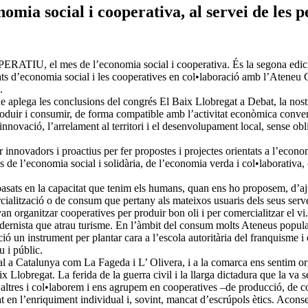
social i cooperativa, al servei de les p
ATIU, el mes de l’economia social i cooperativa. És la segona edició
itats d’economia social i les cooperatives en col•laboració amb l’Ateneu C
.
ue aplega les conclusions del congrés El Baix Llobregat a Debat, la no
roduir i consumir, de forma compatible amb l’activitat econòmica conve
innovació, l’arrelament al territori i el desenvolupament local, sense obl
 innovadors i proactius per fer propostes i projectes orientats a l’econom
e l’economia social i solidària, de l’economia verda i col•laborativa, 
ts basats en la capacitat que tenim els humans, quan ens ho proposem, d’
lització o de consum que pertany als mateixos usuaris dels seus serveis 
, van organitzar cooperatives per produir bon oli i per comercialitzar el 
dernista que atrau turisme. En l’àmbit del consum molts Ateneus popula
ó un instrument per plantar cara a l’escola autoritària del franquisme i e
u i públic.
l a Catalunya com La Fageda i L’ Olivera, i a la comarca ens sentim or
ix Llobregat. La ferida de la guerra civil i la llarga dictadura que la va 
 altres i col•laborem i ens agrupem en cooperatives –de producció, de co
en l’enriquiment individual i, sovint, mancat d’escrúpols ètics. Aconse