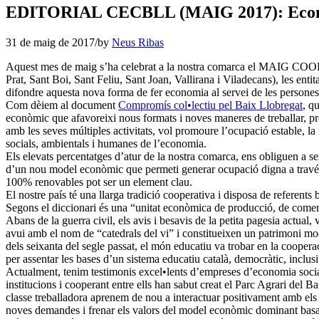
EDITORIAL CECBLL (MAIG 2017): Economia 
31 de maig de 2017
/
by
Neus Ribas
Aquest mes de maig s’ha celebrat a la nostra comarca el MAIG COOPER
Prat, Sant Boi, Sant Feliu, Sant Joan, Vallirana i Viladecans), les ent
difondre aquesta nova forma de fer economia al servei de les persones
Com dèiem al document
Compromís col•lectiu pel Baix Llobregat
, q
econòmic que afavoreixi nous formats i noves maneres de treballar, p
amb les seves múltiples activitats, vol promoure l’ocupació estable, la 
socials, ambientals i humanes de l’economia.
Els elevats percentatges d’atur de la nostra comarca, ens obliguen a ser
d’un nou model econòmic que permeti generar ocupació digna a través d
100% renovables pot ser un element clau.
El nostre país té una llarga tradició cooperativa i disposa de referen
Segons el diccionari és una “unitat econòmica de producció, de comercia
Abans de la guerra civil, els avis i besavis de la petita pagesia actual
avui amb el nom de “catedrals del vi” i constitueixen un patrimoni mo
dels seixanta del segle passat, el món educatiu va trobar en la cooperaci
per assentar les bases d’un sistema educatiu català, democràtic, inclusi
Actualment, tenim testimonis excel•lents d’empreses d’economia socia
institucions i cooperant entre ells han sabut creat el Parc Agrari del Ba
classe treballadora aprenem de nou a interactuar positivament amb els
noves demandes i frenar els valors del model econòmic dominant basat 