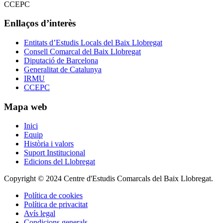
Enllaços d’interès
Entitats d’Estudis Locals del Baix Llobregat
Consell Comarcal del Baix Llobregat
Diputació de Barcelona
Generalitat de Catalunya
IRMU
CCEPC
Mapa web
Inici
Equip
Història i valors
Suport Institucional
Edicions del Llobregat
Copyright © 2024 Centre d'Estudis Comarcals del Baix Llobregat.
Política de cookies
Política de privacitat
Avís legal
Condicions generals