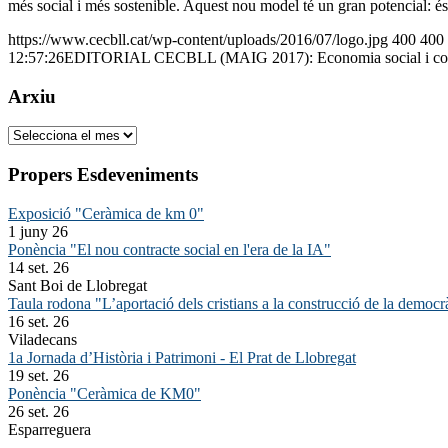
més social i més sostenible. Aquest nou model té un gran potencial: és
https://www.cecbll.cat/wp-content/uploads/2016/07/logo.jpg
400
400
12:57:26
EDITORIAL CECBLL (MAIG 2017): Economia social i cooper
Arxiu
Arxiu
Propers Esdeveniments
Exposició "Ceràmica de km 0"
1 juny 26
Ponència "El nou contracte social en l'era de la IA"
14 set. 26
Sant Boi de Llobregat
Taula rodona "L’aportació dels cristians a la construcció de la democr
16 set. 26
Viladecans
1a Jornada d’Història i Patrimoni - El Prat de Llobregat
19 set. 26
Ponència "Ceràmica de KM0"
26 set. 26
Esparreguera