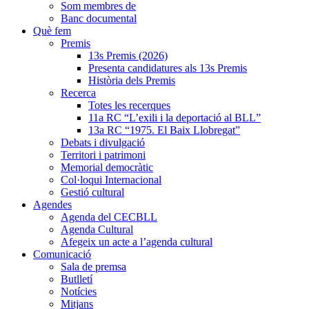
Som membres de
Banc documental
Què fem
Premis
13s Premis (2026)
Presenta candidatures als 13s Premis
Història dels Premis
Recerca
Totes les recerques
11a RC “L’exili i la deportació al BLL”
13a RC “1975. El Baix Llobregat”
Debats i divulgació
Territori i patrimoni
Memorial democràtic
Col·loqui Internacional
Gestió cultural
Agendes
Agenda del CECBLL
Agenda Cultural
Afegeix un acte a l’agenda cultural
Comunicació
Sala de premsa
Butlletí
Notícies
Mitjans