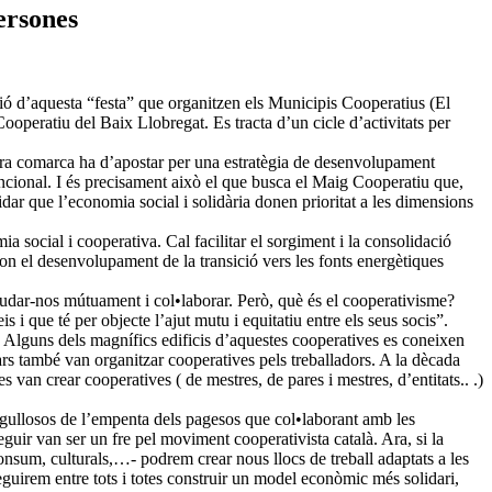
ersones
 d’aquesta “festa” que organitzen els Municipis Cooperatius (El
ooperatiu del Baix Llobregat. Es tracta d’un cicle d’activitats per
stra comarca ha d’apostar per una estratègia de desenvolupament
ncional. I és precisament això el que busca el Maig Cooperatiu que,
idar que l’economia social i solidària donen prioritat a les dimensions
ia social i cooperativa. Cal facilitar el sorgiment i la consolidació
on el desenvolupament de la transició vers les fonts energètiques
ajudar-nos mútuament i col•laborar. Però, què és el cooperativisme?
i que té per objecte l’ajut mutu i equitatiu entre els seus socis”.
vi. Alguns dels magnífics edificis d’aquestes cooperatives es coneixen
rs també van organitzar cooperatives pels treballadors. A la dècada
s van crear cooperatives ( de mestres, de pares i mestres, d’entitats.. .)
gullosos de l’empenta dels pagesos que col•laborant amb les
seguir van ser un fre pel moviment cooperativista català. Ara, si la
nsum, culturals,…- podrem crear nous llocs de treball adaptats a les
guirem entre tots i totes construir un model econòmic més solidari,