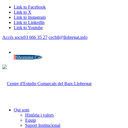
Link to Facebook
Link to X
Link to Instagram
Link to LinkedIn
Link to Youtube
Accés socis
93 666 35 27
cecbll@llobregat.info
0
Shopping Cart
Qui som
Història i valors
Equip
Suport Institucional