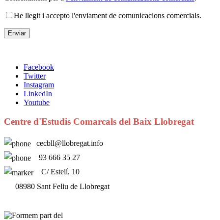
He llegit i accepto l'enviament de comunicacions comercials.
Facebook
Twitter
Instagram
LinkedIn
Youtube
Centre d'Estudis Comarcals del Baix Llobregat
cecbll@llobregat.info
93 666 35 27
C/ Estelí, 10
08980 Sant Feliu de Llobregat