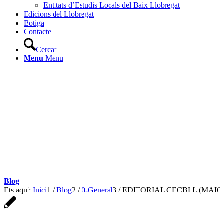
Entitats d’Estudis Locals del Baix Llobregat
Edicions del Llobregat
Botiga
Contacte
Cercar
Menu
Menu
Blog
Ets aquí:
Inici
1
/
Blog
2
/
0-General
3
/
EDITORIAL CECBLL (MAIG 2017)