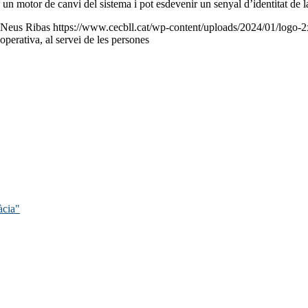
 un motor de canvi del sistema i pot esdevenir un senyal d’identitat de 
Neus Ribas
https://www.cecbll.cat/wp-content/uploads/2024/01/logo-
ativa, al servei de les persones
àcia"