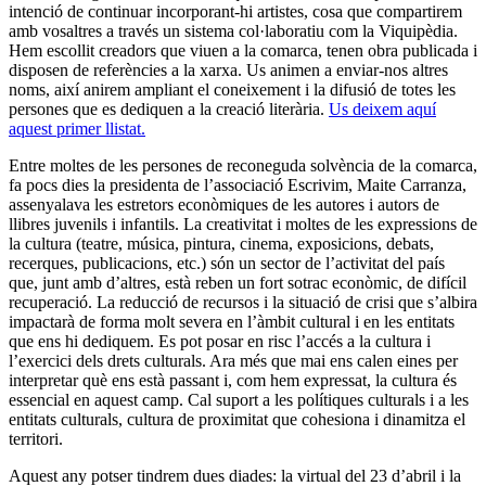
intenció de continuar incorporant-hi artistes, cosa que compartirem
amb vosaltres a través un sistema col·laboratiu com la Viquipèdia.
Hem escollit creadors que viuen a la comarca, tenen obra publicada i
disposen de referències a la xarxa. Us animen a enviar-nos altres
noms, així anirem ampliant el coneixement i la difusió de totes les
persones que es dediquen a la creació literària.
Us deixem aquí
aquest primer llistat.
Entre moltes de les persones de reconeguda solvència de la comarca,
fa pocs dies la presidenta de l’associació Escrivim, Maite Carranza,
assenyalava les estretors econòmiques de les autores i autors de
llibres juvenils i infantils. La creativitat i moltes de les expressions de
la cultura (teatre, música, pintura, cinema, exposicions, debats,
recerques, publicacions, etc.) són un sector de l’activitat del país
que, junt amb d’altres, està reben un fort sotrac econòmic, de difícil
recuperació. La reducció de recursos i la situació de crisi que s’albira
impactarà de forma molt severa en l’àmbit cultural i en les entitats
que ens hi dediquem. Es pot posar en risc l’accés a la cultura i
l’exercici dels drets culturals. Ara més que mai ens calen eines per
interpretar què ens està passant i, com hem expressat, la cultura és
essencial en aquest camp. Cal suport a les polítiques culturals i a les
entitats culturals, cultura de proximitat que cohesiona i dinamitza el
territori.
Aquest any potser tindrem dues diades: la virtual del 23 d’abril i la