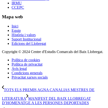
IRMU
CCEPC
Mapa web
Inici
Equip
Història i valors
Suport Institucional
Edicions del Llobregat
Copyright © 2024 Centre d'Estudis Comarcals del Baix Llobregat.
Política de cookies
Política de privacitat
Avís legal
Condicions generals
Privacitat xarxes socials
TOTS ELS PREMIS AGNA CANALIAS MESTRES DE
LITERATURA
MANIFEST DEL BAIX LLOBREGAT
D’HOMENATGE A LES PERSONES DEPORTADES