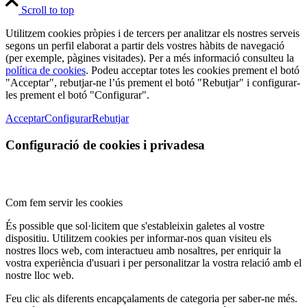
Scroll to top
Utilitzem cookies pròpies i de tercers per analitzar els nostres serveis
segons un perfil elaborat a partir dels vostres hàbits de navegació
(per exemple, pàgines visitades). Per a més informació consulteu la
política de cookies
. Podeu acceptar totes les cookies prement el botó
"Acceptar", rebutjar-ne l’ús prement el botó "Rebutjar" i configurar-
les prement el botó "Configurar".
Acceptar
Configurar
Rebutjar
Configuració de cookies i privadesa
Com fem servir les cookies
És possible que sol·licitem que s'estableixin galetes al vostre
dispositiu. Utilitzem cookies per informar-nos quan visiteu els
nostres llocs web, com interactueu amb nosaltres, per enriquir la
vostra experiència d'usuari i per personalitzar la vostra relació amb el
nostre lloc web.
Feu clic als diferents encapçalaments de categoria per saber-ne més.