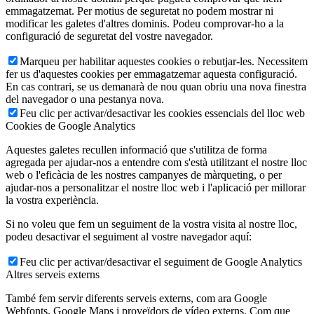
emmagatzemat. Per motius de seguretat no podem mostrar ni
modificar les galetes d'altres dominis. Podeu comprovar-ho a la
configuració de seguretat del vostre navegador.
Marqueu per habilitar aquestes cookies o rebutjar-les. Necessitem
fer us d'aquestes cookies per emmagatzemar aquesta configuració.
En cas contrari, se us demanarà de nou quan obriu una nova finestra
del navegador o una pestanya nova.
Feu clic per activar/desactivar les cookies essencials del lloc web
Cookies de Google Analytics
Aquestes galetes recullen informació que s'utilitza de forma
agregada per ajudar-nos a entendre com s'està utilitzant el nostre lloc
web o l'eficàcia de les nostres campanyes de màrqueting, o per
ajudar-nos a personalitzar el nostre lloc web i l'aplicació per millorar
la vostra experiència.
Si no voleu que fem un seguiment de la vostra visita al nostre lloc,
podeu desactivar el seguiment al vostre navegador aquí:
Feu clic per activar/desactivar el seguiment de Google Analytics
Altres serveis externs
També fem servir diferents serveis externs, com ara Google
Webfonts, Google Maps i proveïdors de vídeo externs. Com que