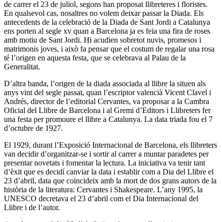
de carrer el 23 de juliol, segons han proposat llibreteres i floristes.
En qualsevol cas, nosaltres no volem deixar passar la Diada. Els
antecedents de la celebració de la Diada de Sant Jordi a Catalunya
ens porten al segle xv quan a Barcelona ja es feia una fira de roses
amb motiu de Sant Jordi. Hi acudien sobretot nuvis, promesos i
matrimonis joves, i això fa pensar que el costum de regalar una rosa
té l’origen en aquesta festa, que se celebrava al Palau de la
Generalitat.
D’altra banda, l’origen de la diada associada al llibre la situen als
anys vint del segle passat, quan l’escriptor valencià Vicent Clavel i
Andrés, director de l’editorial Cervantes, va proposar a la Cambra
Oficial del Llibre de Barcelona i al Gremi d’Editors i Llibreters fer
una festa per promoure el llibre a Catalunya. La data triada fou el 7
d’octubre de 1927.
El 1929, durant l’Exposició Internacional de Barcelona, els llibreters
van decidir d’organitzar-se i sortir al carrer a muntar paradetes per
presentar novetats i fomentar la lectura. La iniciativa va tenir tant
d’èxit que es decidí canviar la data i establir com a Dia del Llibre el
23 d’abril, data que coincideix amb la mort de dos grans autors de la
història de la literatura: Cervantes i Shakespeare. L’any 1995, la
UNESCO decretava el 23 d’abril com el Dia Internacional del
Llibre i de l’autor.