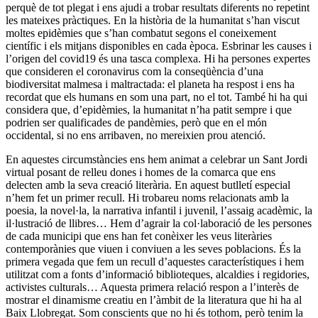
perquè de tot plegat i ens ajudi a trobar resultats diferents no repetint
les mateixes pràctiques. En la història de la humanitat s’han viscut
moltes epidèmies que s’han combatut segons el coneixement
científic i els mitjans disponibles en cada època. Esbrinar les causes i
l’origen del covid19 és una tasca complexa. Hi ha persones expertes
que consideren el coronavirus com la conseqüència d’una
biodiversitat malmesa i maltractada: el planeta ha respost i ens ha
recordat que els humans en som una part, no el tot. També hi ha qui
considera que, d’epidèmies, la humanitat n’ha patit sempre i que
podrien ser qualificades de pandèmies, però que en el món
occidental, si no ens arribaven, no mereixien prou atenció.
En aquestes circumstàncies ens hem animat a celebrar un Sant Jordi
virtual posant de relleu dones i homes de la comarca que ens
delecten amb la seva creació literària. En aquest butlletí especial
n’hem fet un primer recull. Hi trobareu noms relacionats amb la
poesia, la novel·la, la narrativa infantil i juvenil, l’assaig acadèmic, la
il·lustració de llibres… Hem d’agrair la col·laboració de les persones
de cada municipi que ens han fet conèixer les veus literàries
contemporànies que viuen i conviuen a les seves poblacions. És la
primera vegada que fem un recull d’aquestes característiques i hem
utilitzat com a fonts d’informació biblioteques, alcaldies i regidories,
activistes culturals… Aquesta primera relació respon a l’interès de
mostrar el dinamisme creatiu en l’àmbit de la literatura que hi ha al
Baix Llobregat. Som conscients que no hi és tothom, però tenim la