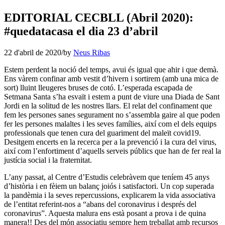
EDITORIAL CECBLL (Abril 2020):
#quedatacasa el dia 23 d’abril
22 d'abril de 2020
/
by
Neus Ribas
Estem perdent la noció del temps, avui és igual que ahir i que demà.
Ens vàrem confinar amb vestit d’hivern i sortirem (amb una mica de
sort) lluint lleugeres bruses de cotó. L’esperada escapada de
Setmana Santa s’ha esvaït i estem a punt de viure una Diada de Sant
Jordi en la solitud de les nostres llars. El relat del confinament que
fem les persones sanes segurament no s’assembla gaire al que poden
fer les persones malaltes i les seves famílies, així com el dels equips
professionals que tenen cura del guariment del maleït covid19.
Desitgem encerts en la recerca per a la prevenció i la cura del virus,
així com l’enfortiment d’aquells serveis públics que han de fer real la
justícia social i la fraternitat.
L’any passat, al Centre d’Estudis celebràvem que teníem 45 anys
d’història i en fèiem un balanç joiós i satisfactori. Un cop superada
la pandèmia i la seves repercussions, explicarem la vida associativa
de l’entitat referint-nos a “abans del coronavirus i després del
coronavirus”. Aquesta malura ens està posant a prova i de quina
manera!! Des del món associatiu sempre hem treballat amb recursos