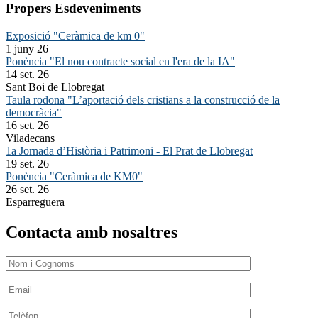
Propers Esdeveniments
Exposició "Ceràmica de km 0"
1 juny 26
Ponència "El nou contracte social en l'era de la IA"
14 set. 26
Sant Boi de Llobregat
Taula rodona "L’aportació dels cristians a la construcció de la
democràcia"
16 set. 26
Viladecans
1a Jornada d’Història i Patrimoni - El Prat de Llobregat
19 set. 26
Ponència "Ceràmica de KM0"
26 set. 26
Esparreguera
Contacta amb nosaltres