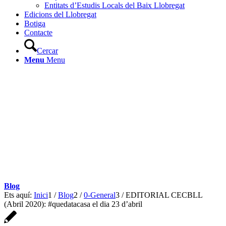
Entitats d’Estudis Locals del Baix Llobregat
Edicions del Llobregat
Botiga
Contacte
Cercar
Menu
Menu
Blog
Ets aquí:
Inici
1
/
Blog
2
/
0-General
3
/
EDITORIAL CECBLL
(Abril 2020): #quedatacasa el dia 23 d’abril