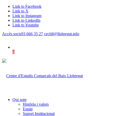
Link to Facebook
Link to X
Link to Instagram
Link to LinkedIn
Link to Youtube
Accés socis
93 666 35 27
cecbll@llobregat.info
0
Shopping Cart
Qui som
Història i valors
Equip
Suport Institucional