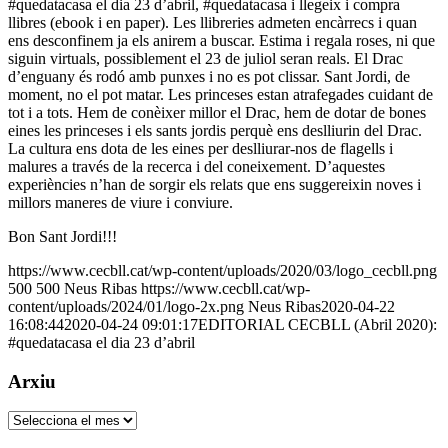
#quedatacasa el dia 23 d’abril, #quedatacasa i llegeix i compra
llibres (ebook i en paper). Les llibreries admeten encàrrecs i quan
ens desconfinem ja els anirem a buscar. Estima i regala roses, ni que
siguin virtuals, possiblement el 23 de juliol seran reals. El Drac
d’enguany és rodó amb punxes i no es pot clissar. Sant Jordi, de
moment, no el pot matar. Les princeses estan atrafegades cuidant de
tot i a tots. Hem de conèixer millor el Drac, hem de dotar de bones
eines les princeses i els sants jordis perquè ens deslliurin del Drac.
La cultura ens dota de les eines per deslliurar-nos de flagells i
malures a través de la recerca i del coneixement. D’aquestes
experiències n’han de sorgir els relats que ens suggereixin noves i
millors maneres de viure i conviure.
Bon Sant Jordi!!!
https://www.cecbll.cat/wp-content/uploads/2020/03/logo_cecbll.png
500
500
Neus Ribas
https://www.cecbll.cat/wp-
content/uploads/2024/01/logo-2x.png
Neus Ribas
2020-04-22
16:08:44
2020-04-24 09:01:17
EDITORIAL CECBLL (Abril 2020):
#quedatacasa el dia 23 d’abril
Arxiu
Arxiu