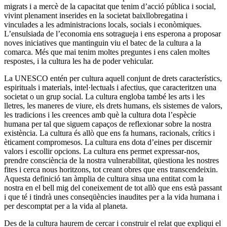
migrats i a mercè de la capacitat que tenim d’acció pública i social,
vivint plenament inserides en la societat baixllobregatina i
vinculades a les administracions locals, socials i econòmiques.
L’ensulsiada de l’economia ens sotragueja i ens esperona a proposar
noves iniciatives que mantinguin viu el batec de la cultura a la
comarca. Més que mai tenim moltes preguntes i ens calen moltes
respostes, i la cultura les ha de poder vehicular.
La UNESCO entén per cultura aquell conjunt de drets característics,
espirituals i materials, intel·lectuals i afectius, que caracteritzen una
societat o un grup social. La cultura engloba també les arts i les
lletres, les maneres de viure, els drets humans, els sistemes de valors,
les tradicions i les creences amb què la cultura dota l’espècie
humana per tal que siguem capaços de reflexionar sobre la nostra
existència. La cultura és allò que ens fa humans, racionals, crítics i
èticament compromesos. La cultura ens dota d’eines per discernir
valors i escollir opcions. La cultura ens permet expressar-nos,
prendre consciència de la nostra vulnerabilitat, qüestiona les nostres
fites i cerca nous horitzons, tot creant obres que ens transcendeixin.
Aquesta definició tan àmplia de cultura situa una entitat com la
nostra en el bell mig del coneixement de tot allò que ens està passant
i que té i tindrà unes conseqüències inaudites per a la vida humana i
per descomptat per a la vida al planeta.
Des de la cultura haurem de cercar i construir el relat que expliqui el