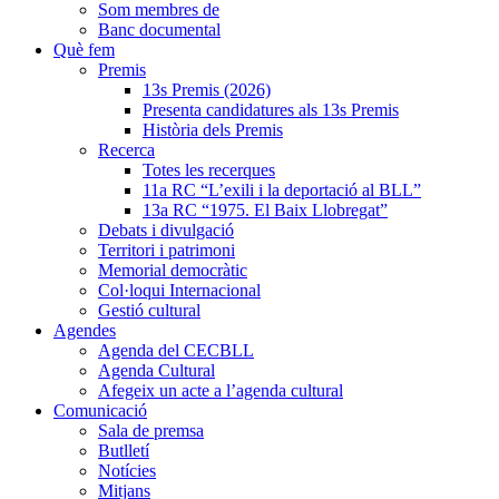
Som membres de
Banc documental
Què fem
Premis
13s Premis (2026)
Presenta candidatures als 13s Premis
Història dels Premis
Recerca
Totes les recerques
11a RC “L’exili i la deportació al BLL”
13a RC “1975. El Baix Llobregat”
Debats i divulgació
Territori i patrimoni
Memorial democràtic
Col·loqui Internacional
Gestió cultural
Agendes
Agenda del CECBLL
Agenda Cultural
Afegeix un acte a l’agenda cultural
Comunicació
Sala de premsa
Butlletí
Notícies
Mitjans