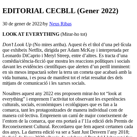
EDITORIAL CECBLL (Gener 2022)
30 de gener de 2022
/
by
Neus Ribas
LOOK AT EVERYTHING
(Mirar-ho tot)
Don’t Look Up
(No mires arriba). Aquest és el títol d’una pel·lícula
que exhibeix Netflix, dirigida per Adam McKay i interpretada per
Leonardo DiCaprio i Meryl Streep, entre d’altres. Es tracta d’una
comèdia/ciència-ficció que mostra les reaccions polítiques i socials
davant les evidències científiques que alerten d’un perill imminent:
en sis mesos impactarà sobre la terra un cometa que acabarà amb la
vida humana, i es posa de manifest tot el relat ressaltat des dels
mitjans de comunicació i les xarxes socials.
Nosaltres aquest any 2022 ens proposem mirar-ho tot “look at
everything” i emprenem l’activitat tot observant les experiències
culturals, socials, econòmiques i ecològiques que es fan a la
comarca, tant les protagonitzades de manera individual com de
manera col·lectiva. Emprenem un camí de major coneixement de
l’entorn de la comarca, que ens portarà a l’11a edició dels Premis de
Reconeixement Cultural. Recordareu que fem aquest certamen cada
dos anys. La darrera edició va ser a Sant Just Desvern l’any 2018;