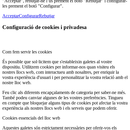
"Acceptar", rebutjar-ne l’ús prement el botó "Rebutjar" i configurar-
les prement el botó "Configurar".
Acceptar
Configurar
Rebutjar
Configuració de cookies i privadesa
Com fem servir les cookies
És possible que sol·licitem que s'estableixin galetes al vostre
dispositiu. Utilitzem cookies per informar-nos quan visiteu els
nostres llocs web, com interactueu amb nosaltres, per enriquir la
vostra experiència d'usuari i per personalitzar la vostra relació amb el
nostre lloc web.
Feu clic als diferents encapçalaments de categoria per saber-ne més.
També podeu canviar algunes de les vostres preferències. Tingueu
en compte que bloquejar alguns tipus de cookies pot afectar la vostra
experiència als nostres llocs web i els serveis que podem oferir.
Cookies essencials del lloc web
Aquestes galetes són estrictament necessàries per oferir-vos els