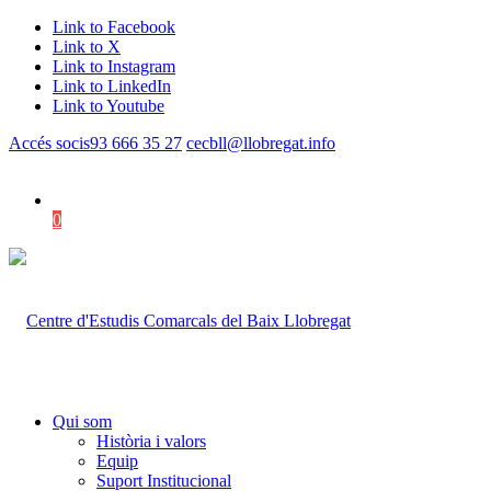
Link to Facebook
Link to X
Link to Instagram
Link to LinkedIn
Link to Youtube
Accés socis
93 666 35 27
cecbll@llobregat.info
0
Shopping Cart
Qui som
Història i valors
Equip
Suport Institucional