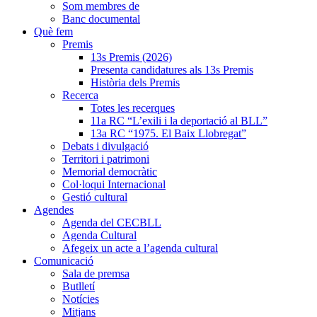
Som membres de
Banc documental
Què fem
Premis
13s Premis (2026)
Presenta candidatures als 13s Premis
Història dels Premis
Recerca
Totes les recerques
11a RC “L’exili i la deportació al BLL”
13a RC “1975. El Baix Llobregat”
Debats i divulgació
Territori i patrimoni
Memorial democràtic
Col·loqui Internacional
Gestió cultural
Agendes
Agenda del CECBLL
Agenda Cultural
Afegeix un acte a l’agenda cultural
Comunicació
Sala de premsa
Butlletí
Notícies
Mitjans