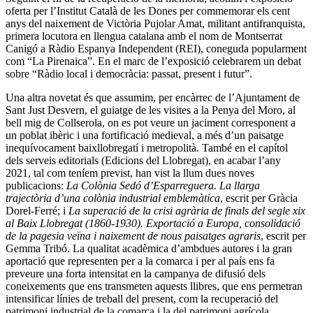
oferta per l’Institut Català de les Dones per commemorar els cent
anys del naixement de Victòria Pujolar Amat, militant antifranquista,
primera locutora en llengua catalana amb el nom de Montserrat
Canigó a Ràdio Espanya Independent (REI), coneguda popularment
com “La Pirenaica”. En el marc de l’exposició celebrarem un debat
sobre “Ràdio local i democràcia: passat, present i futur”.
Una altra novetat és que assumim, per encàrrec de l’Ajuntament de
Sant Just Desvern, el guiatge de les visites a la Penya del Moro, al
bell mig de Collserola, on es pot veure un jaciment corresponent a
un poblat ibèric i una fortificació medieval, a més d’un paisatge
inequívocament baixllobregatí i metropolità. També en el capítol
dels serveis editorials (Edicions del Llobregat), en acabar l’any
2021, tal com teníem previst, han vist la llum dues noves
publicacions:
La Colònia Sedó d’Esparreguera. La llarga
trajectòria d’una colònia industrial emblemàtica
, escrit per Gràcia
Dorel-Ferré; i
La superació de la crisi agrària de finals del segle xix
al Baix Llobregat (1860-1930). Exportació a Europa, consolidació
de la pagesia veïna i naixement de nous paisatges agraris
, escrit per
Gemma Tribó. La qualitat acadèmica d’ambdues autores i la gran
aportació que representen per a la comarca i per al país ens fa
preveure una forta intensitat en la campanya de difusió dels
coneixements que ens transmeten aquests llibres, que ens permetran
intensificar línies de treball del present, com la recuperació del
patrimoni industrial de la comarca i la del patrimoni agrícola.