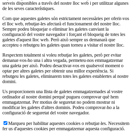
serveis disponibles a través del nostre lloc web i per utilitzar algunes
de les seves característiques.
Com que aquestes galetes són estrictament necessàries per oferir-vos
el lloc web, rebutjar-les afectarà el funcionament del nostre lloc.
Sempre podeu bloquejar o eliminar les galetes canviant la
configuració del vostre navegador i forçant el bloqueig de totes les
galetes d'aquest lloc web. Però això sempre us demanarà que
accepteu o rebutgeu les galetes quan torneu a visitar el nostre lloc.
Respectem totalment si voleu rebutjar les galetes, però per evitar
demanar-vos-ho una i altra vegada, permeteu-nos emmagatzemar
una galeta per això. Podeu desactivar-vos en qualsevol moment o
optar per altres galetes per obtenir una millor experiència. Si
rebutgeu les galetes, eliminarem totes les galetes establertes al nostre
domini.
Us proporcionem una llista de galetes emmagatzemades al vostre
ordinador al nostre domini perquè pugueu comprovar què hem
emmagatzemat. Per motius de seguretat no podem mostrar ni
modificar les galetes d'altres dominis. Podeu comprovar-ho a la
configuració de seguretat del vostre navegador.
Marqueu per habilitar aquestes cookies o rebutjar-les. Necessitem
fer us d'aquestes cookies per emmagatzemar aquesta configuració.