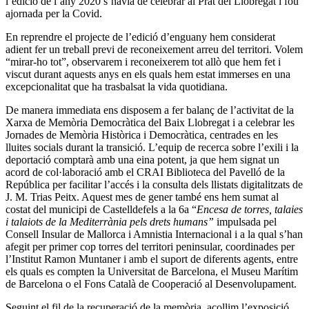
l’edició de l’any 2020 s’havia de celebrar al Prat del Llobregat i fou
ajornada per la Covid.
En reprendre el projecte de l’edició d’enguany hem considerat
adient fer un treball previ de reconeixement arreu del territori. Volem
“mirar-ho tot”, observarem i reconeixerem tot allò que hem fet i
viscut durant aquests anys en els quals hem estat immerses en una
excepcionalitat que ha trasbalsat la vida quotidiana.
De manera immediata ens disposem a fer balanç de l’activitat de la
Xarxa de Memòria Democràtica del Baix Llobregat i a celebrar les
Jornades de Memòria Històrica i Democràtica, centrades en les
lluites socials durant la transició. L’equip de recerca sobre l’exili i la
deportació comptarà amb una eina potent, ja que hem signat un
acord de col·laboració amb el CRAI Biblioteca del Pavelló de la
República per facilitar l’accés i la consulta dels llistats digitalitzats de
J. M. Trias Peitx. Aquest mes de gener també ens hem sumat al
costat del municipi de Castelldefels a la 6a “
Encesa de torres, talaies
i talaiots de la Mediterrània pels drets humans”
impulsada pel
Consell Insular de Mallorca i Amnistia Internacional i a la qual s’han
afegit per primer cop torres del territori peninsular, coordinades per
l’Institut Ramon Muntaner i amb el suport de diferents agents, entre
els quals es compten la Universitat de Barcelona, el Museu Marítim
de Barcelona o el Fons Català de Cooperació al Desenvolupament.
Seguint el fil de la recuperació de la memòria, acollim l’exposició