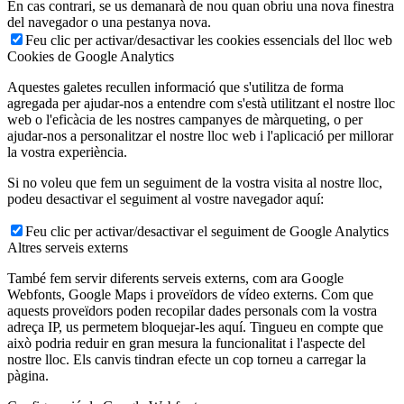
En cas contrari, se us demanarà de nou quan obriu una nova finestra
del navegador o una pestanya nova.
Feu clic per activar/desactivar les cookies essencials del lloc web
Cookies de Google Analytics
Aquestes galetes recullen informació que s'utilitza de forma
agregada per ajudar-nos a entendre com s'està utilitzant el nostre lloc
web o l'eficàcia de les nostres campanyes de màrqueting, o per
ajudar-nos a personalitzar el nostre lloc web i l'aplicació per millorar
la vostra experiència.
Si no voleu que fem un seguiment de la vostra visita al nostre lloc,
podeu desactivar el seguiment al vostre navegador aquí:
Feu clic per activar/desactivar el seguiment de Google Analytics
Altres serveis externs
També fem servir diferents serveis externs, com ara Google
Webfonts, Google Maps i proveïdors de vídeo externs. Com que
aquests proveïdors poden recopilar dades personals com la vostra
adreça IP, us permetem bloquejar-les aquí. Tingueu en compte que
això podria reduir en gran mesura la funcionalitat i l'aspecte del
nostre lloc. Els canvis tindran efecte un cop torneu a carregar la
pàgina.