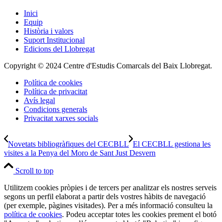
Inici
Equip
Història i valors
Suport Institucional
Edicions del Llobregat
Copyright © 2024 Centre d'Estudis Comarcals del Baix Llobregat.
Política de cookies
Política de privacitat
Avís legal
Condicions generals
Privacitat xarxes socials
Novetats bibliogràfiques del CECBLL
El CECBLL gestiona les
visites a la Penya del Moro de Sant Just Desvern
Scroll to top
Utilitzem cookies pròpies i de tercers per analitzar els nostres serveis
segons un perfil elaborat a partir dels vostres hàbits de navegació
(per exemple, pàgines visitades). Per a més informació consulteu la
política de cookies
. Podeu acceptar totes les cookies prement el botó