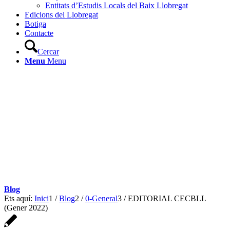
Entitats d’Estudis Locals del Baix Llobregat
Edicions del Llobregat
Botiga
Contacte
Cercar
Menu
Menu
Blog
Ets aquí:
Inici
1
/
Blog
2
/
0-General
3
/
EDITORIAL CECBLL
(Gener 2022)