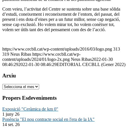
Com veieu, l’activitat del Centre se sustenta sobre una base sòlida
d’estudi, coneixement i reconeixement de l’entorn, del passat, del
present i ens dota d’eines per a un futur millor, sense cap negació,
sense cap exclusió. Ho volem mirar tot, ho volem conèixer tot,
volem ser útils tant des del pensament com des de l’acció.
https://www.cecbll.cat/wp-content/uploads/2016/03/logo.png
313
319
Neus Ribas
https://www.cecbll.cat/wp-
content/uploads/2024/01/logo-2x.png
Neus Ribas
2022-01-30
08:46:29
2022-01-30 08:46:29
EDITORIAL CECBLL (Gener 2022)
Arxiu
Arxiu
Propers Esdeveniments
Exposició "Ceràmica de km 0"
1 juny 26
Ponència "El nou contracte social en l'era de la IA"
14 set. 26