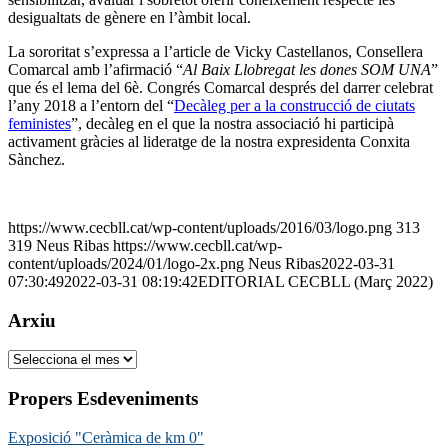
desigualtats de gènere en l’àmbit local.
La sororitat s’expressa a l’article de Vicky Castellanos, Consellera
Comarcal amb l’afirmació “
Al Baix Llobregat les dones SOM UNA
”
que és el lema del 6è. Congrés Comarcal després del darrer celebrat
l’any 2018 a l’entorn del “
Decàleg per a la construcció de ciutats
feministes
”, decàleg en el que la nostra associació hi participà
activament gràcies al lideratge de la nostra expresidenta Conxita
Sànchez.
https://www.cecbll.cat/wp-content/uploads/2016/03/logo.png
313
319
Neus Ribas
https://www.cecbll.cat/wp-
content/uploads/2024/01/logo-2x.png
Neus Ribas
2022-03-31
07:30:49
2022-03-31 08:19:42
EDITORIAL CECBLL (Març 2022)
Arxiu
Arxiu
Propers Esdeveniments
Exposició "Ceràmica de km 0"