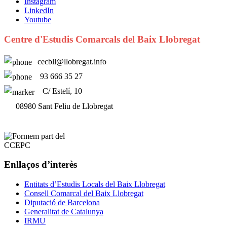
Instagram
LinkedIn
Youtube
Centre d'Estudis Comarcals del Baix Llobregat
cecbll@llobregat.info
93 666 35 27
C/ Estelí, 10
08980 Sant Feliu de Llobregat
Enllaços d’interès
Entitats d’Estudis Locals del Baix Llobregat
Consell Comarcal del Baix Llobregat
Diputació de Barcelona
Generalitat de Catalunya
IRMU