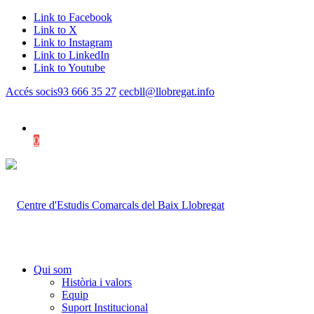
Link to Facebook
Link to X
Link to Instagram
Link to LinkedIn
Link to Youtube
Accés socis
93 666 35 27
cecbll@llobregat.info
0
Shopping Cart
Qui som
Història i valors
Equip
Suport Institucional