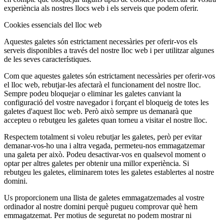
experiència als nostres llocs web i els serveis que podem oferir.
Cookies essencials del lloc web
Aquestes galetes són estrictament necessàries per oferir-vos els
serveis disponibles a través del nostre lloc web i per utilitzar algunes
de les seves característiques.
Com que aquestes galetes són estrictament necessàries per oferir-vos
el lloc web, rebutjar-les afectarà el funcionament del nostre lloc.
Sempre podeu bloquejar o eliminar les galetes canviant la
configuració del vostre navegador i forçant el bloqueig de totes les
galetes d'aquest lloc web. Però això sempre us demanarà que
accepteu o rebutgeu les galetes quan torneu a visitar el nostre lloc.
Respectem totalment si voleu rebutjar les galetes, però per evitar
demanar-vos-ho una i altra vegada, permeteu-nos emmagatzemar
una galeta per això. Podeu desactivar-vos en qualsevol moment o
optar per altres galetes per obtenir una millor experiència. Si
rebutgeu les galetes, eliminarem totes les galetes establertes al nostre
domini.
Us proporcionem una llista de galetes emmagatzemades al vostre
ordinador al nostre domini perquè pugueu comprovar què hem
emmagatzemat. Per motius de seguretat no podem mostrar ni