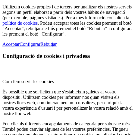
Utilitzem cookies pròpies i de tercers per analitzar els nostres serveis
segons un perfil elaborat a partir dels vostres hàbits de navegació
(per exemple, pàgines visitades). Per a més informació consulteu la
política de cookies
. Podeu acceptar totes les cookies prement el botó
"Acceptar", rebutjar-ne l’ús prement el botó "Rebutjar" i configurar-
les prement el botó "Configurar".
Acceptar
Configurar
Rebutjar
Configuració de cookies i privadesa
Com fem servir les cookies
És possible que sol·licitem que s'estableixin galetes al vostre
dispositiu. Utilitzem cookies per informar-nos quan visiteu els
nostres llocs web, com interactueu amb nosaltres, per enriquir la
vostra experiència d'usuari i per personalitzar la vostra relació amb el
nostre lloc web.
Feu clic als diferents encapçalaments de categoria per saber-ne més.
També podeu canviar algunes de les vostres preferències. Tingueu
en compte que bloquejar alguns tipus de cookies pot afectar la vostra