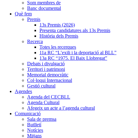
Som membres de
Banc documental
Què fem
Premis
13s Premis (2026)
Presenta candidatures als 13s Premis
Història dels Premis
Recerca
Totes les recerques
11a RC “L’exili i la deportació al BLL”
13a RC “1975. El Baix Llobregat”
Debats i divulgació
Territori i patrimoni
Memorial democràtic
Col·loqui Internacional
Gestió cultural
Agendes
Agenda del CECBLL
Agenda Cultural
Afegeix un acte a l’agenda cultural
Comunicació
Sala de premsa
Butlletí
Notícies
Mitjans