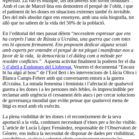
repressió. La raó és múltiple, als documents són sovint oblidades
”.
Amb el cas de Marcel·lina ens demostren el perquè de l’oblit, i que
el patiment de les dones en situacions extremes també és invisible.
Des del més absolut rigor ens ensenyen, amb una sola biografia, tot
allò que no sabem de la vida del 50% de la població.
En l’editorial del mes passat dèiem “
necessitem expressar que ens
ha corprès l’atac de Rússia a Ucraïna, una guerra que com totes
ens hi oposem fermament. Ens proposem dedicar alguna sessió
amb experts per entendre el perquè de tot plegat i manifestar-nos a
favor de la vida, la democràcia i el diàleg com a mètode per
resoldre conflictes.”
Aquesta activitat finalment la podrem fer el dia
5 d’abril a Esplugues del Llobregat.
Veurem el documental “Encara
hi ha algú al bosc” de l’Erol Ileri i les intervencions de Llúcia Oliva i
Blanca Camps-Febrer amb qui conversarem entorn a la guerra
dUcraïna. La mirada femenina i feminista i l’afectació de qualsevol
guerra a les dones i a les persones més febles, és imprescindible per
reclamar amb urgència el cessament dels atacs i per cercar solucions
de governança mundial que evitin pensar que qualsevol mena de
litigi es resol amb els exèrcits.
La plena visibilitat de les dones i el reconeixement de la seva
aportació a la vida, continuen necessitant d’eines per a fer-ho visible.
L’article de Lucía López Fernández, responsable de l’Observatori de
Gènere, ens indica la necessitat de disposar de dades per visibilitzar,
sensibilitzar, avaluar i sobretot oferir coneixement respecte les