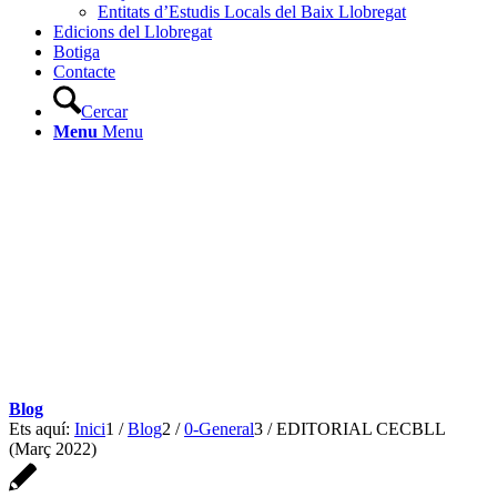
Entitats d’Estudis Locals del Baix Llobregat
Edicions del Llobregat
Botiga
Contacte
Cercar
Menu
Menu
Blog
Ets aquí:
Inici
1
/
Blog
2
/
0-General
3
/
EDITORIAL CECBLL
(Març 2022)