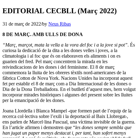
EDITORIAL CECBLL (Març 2022)
31 de març de 2022
/
by
Neus Ribas
8 DE MARÇ. AMB ULLS DE DONA
“Març, marçot, mata la vella a la vora del foc i a la jove si pot”
. És
curiosa la dedicació de la dita a les dones velles i joves, a la
climatologia i al foc que és on elaboraven els aliments i on es
guarien del fred. Pel març concentrem la mirada en les
reivindicacions de les dones i del feminisme. El 8 de març
commemora la lluita de les obreres tèxtils nord-americanes de la
fàbrica Cotton de Nova York. Nacions Unides ha incorporat aquest
fet per establir el 8 de març com a Dia Internacional de les dones o
Dia de la Dona Treballadora. En el butlletí d’aquest mes, hem volgut
incorporar mirades històriques i algunes del present sobre les lluites
per la emancipació de les dones.
Joana Llordella i Blanca Mampel -que formen part de l’equip de la
recerca col·lectiva sobre l’exili i la deportació al Baix Llobregat-,
ens parlen de Marcel·lina Pascual
,
una víctima invisible de la guerra.
En l’article afirmen i demostren que “
les dones sempre sembla que
han jugat un paper menys destacat i, per tant, han sofert menys