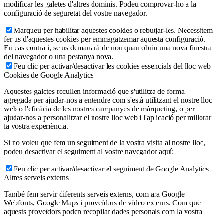
modificar les galetes d'altres dominis. Podeu comprovar-ho a la
configuració de seguretat del vostre navegador.
Marqueu per habilitar aquestes cookies o rebutjar-les. Necessitem
fer us d'aquestes cookies per emmagatzemar aquesta configuració.
En cas contrari, se us demanarà de nou quan obriu una nova finestra
del navegador o una pestanya nova.
Feu clic per activar/desactivar les cookies essencials del lloc web
Cookies de Google Analytics
Aquestes galetes recullen informació que s'utilitza de forma
agregada per ajudar-nos a entendre com s'està utilitzant el nostre lloc
web o l'eficàcia de les nostres campanyes de màrqueting, o per
ajudar-nos a personalitzar el nostre lloc web i l'aplicació per millorar
la vostra experiència.
Si no voleu que fem un seguiment de la vostra visita al nostre lloc,
podeu desactivar el seguiment al vostre navegador aquí:
Feu clic per activar/desactivar el seguiment de Google Analytics
Altres serveis externs
També fem servir diferents serveis externs, com ara Google
Webfonts, Google Maps i proveïdors de vídeo externs. Com que
aquests proveïdors poden recopilar dades personals com la vostra