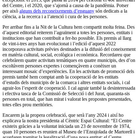
del Centre, i el 2020, que s’ajornà a causa de la pandèmia. Potser
per això
alguns dels reconeixements d’enguany
són dedicats a la
ciència, a la recerca i a l’atenció i cura de les persones.
Per arribar fins a la Nit de la Cultura hem compartit molta feina. Des
d’aquest editorial reiterem l’agraïment a totes les persones, entitats i
institucions que han contribuït a fer-ho possible. Els premis al llarg
de vint-i-tres anys han evolucionat i l’edició d’aquest 2022
incorporava activitats prèvies destinades a la difusió del coneixement
en matèria cultural, social, ecològica i econòmica. Recordareu que
celebràrem quatre activitats temàtiques en quatre municipis, des d’on
escoltàvem persones expertes i començàvem a conèixer un
interessant mosaic d’experiències. En les activitats de promoció dels
premis també hem comptat amb la cooperació de les entitats
d’estudis dels municipis de la comarca i altres entitats socials, i cal
agrair-los l’esperit de cooperació. I cal agrair també la desinteressada
i efectiva tasca de la Comissió de Selecció i del Jurat, quaranta-sis
persones en total, que han mirat i valorat les propostes presentades,
totes elles prou meritòries.
Encarem ja la propera celebració, que serà l’any 2024 i així ho
explicava la nostra presidenta al Cèntric Espai Cultural: “El Centre
existeix gràcies a la voluntat iniciada un 23 de novembre de 1974,
quan 10 persones es reunien al Museu de l’Enrajolada de Martorell i
acordaren tramitar la legalització d’una nova entitat: el Centre