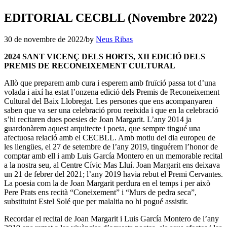
EDITORIAL CECBLL (Novembre 2022)
30 de novembre de 2022
/
by
Neus Ribas
2024 SANT VICENÇ DELS HORTS, XII EDICIÓ DELS
PREMIS DE RECONEIXEMENT CULTURAL
Allò que preparem amb cura i esperem amb fruïció passa tot d’una
volada i així ha estat l’onzena edició dels Premis de Reconeixement
Cultural del Baix Llobregat. Les persones que ens acompanyaren
saben que va ser una celebració prou reeixida i que en la celebració
s’hi recitaren dues poesies de Joan Margarit. L’any 2014 ja
guardonàrem aquest arquitecte i poeta, que sempre tingué una
afectuosa relació amb el CECBLL. Amb motiu del dia europeu de
les llengües, el 27 de setembre de l’any 2019, tinguérem l’honor de
comptar amb ell i amb Luis García Montero en un memorable recital
a la nostra seu, al Centre Cívic Mas Lluí. Joan Margarit ens deixava
un 21 de febrer del 2021; l’any 2019 havia rebut el Premi Cervantes.
La poesia com la de Joan Margarit perdura en el temps i per això
Pere Prats ens recità “Coneixement” i “Murs de pedra seca”,
substituint Estel Solé que per malaltia no hi pogué assistir.
Recordar el recital de Joan Margarit i Luis García Montero de l’any