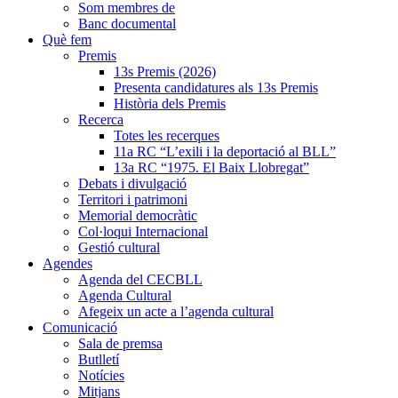
Som membres de
Banc documental
Què fem
Premis
13s Premis (2026)
Presenta candidatures als 13s Premis
Història dels Premis
Recerca
Totes les recerques
11a RC “L’exili i la deportació al BLL”
13a RC “1975. El Baix Llobregat”
Debats i divulgació
Territori i patrimoni
Memorial democràtic
Col·loqui Internacional
Gestió cultural
Agendes
Agenda del CECBLL
Agenda Cultural
Afegeix un acte a l’agenda cultural
Comunicació
Sala de premsa
Butlletí
Notícies
Mitjans