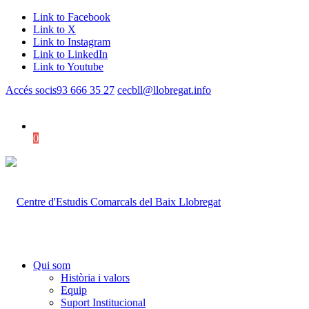
Link to Facebook
Link to X
Link to Instagram
Link to LinkedIn
Link to Youtube
Accés socis
93 666 35 27
cecbll@llobregat.info
0
Shopping Cart
Qui som
Història i valors
Equip
Suport Institucional