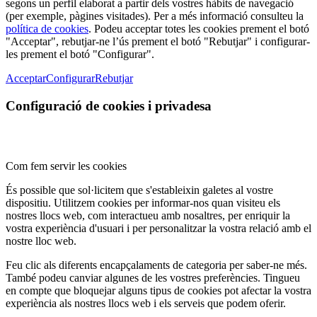
segons un perfil elaborat a partir dels vostres hàbits de navegació
(per exemple, pàgines visitades). Per a més informació consulteu la
política de cookies
. Podeu acceptar totes les cookies prement el botó
"Acceptar", rebutjar-ne l’ús prement el botó "Rebutjar" i configurar-
les prement el botó "Configurar".
Acceptar
Configurar
Rebutjar
Configuració de cookies i privadesa
Com fem servir les cookies
És possible que sol·licitem que s'estableixin galetes al vostre
dispositiu. Utilitzem cookies per informar-nos quan visiteu els
nostres llocs web, com interactueu amb nosaltres, per enriquir la
vostra experiència d'usuari i per personalitzar la vostra relació amb el
nostre lloc web.
Feu clic als diferents encapçalaments de categoria per saber-ne més.
També podeu canviar algunes de les vostres preferències. Tingueu
en compte que bloquejar alguns tipus de cookies pot afectar la vostra
experiència als nostres llocs web i els serveis que podem oferir.