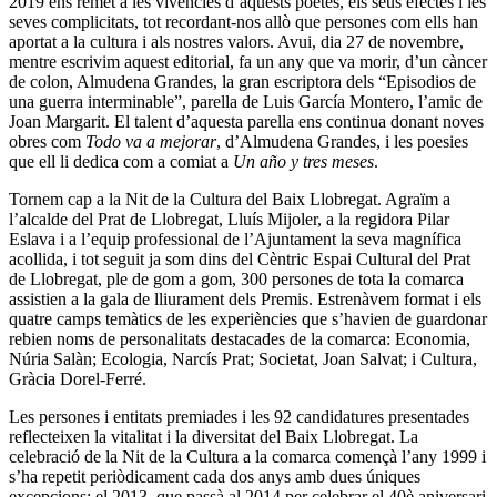
2019 ens remet a les vivències d’aquests poetes, els seus efectes i les
seves complicitats, tot recordant-nos allò que persones com ells han
aportat a la cultura i als nostres valors. Avui, dia 27 de novembre,
mentre escrivim aquest editorial, fa un any que va morir, d’un càncer
de colon, Almudena Grandes, la gran escriptora dels “Episodios de
una guerra interminable”, parella de Luis García Montero, l’amic de
Joan Margarit. El talent d’aquesta parella ens continua donant noves
obres com
Todo va a mejorar
, d’Almudena Grandes, i les poesies
que ell li dedica com a comiat a
Un año y tres meses
.
Tornem cap a la Nit de la Cultura del Baix Llobregat. Agraïm a
l’alcalde del Prat de Llobregat, Lluís Mijoler, a la regidora Pilar
Eslava i a l’equip professional de l’Ajuntament la seva magnífica
acollida, i tot seguit ja som dins del Cèntric Espai Cultural del Prat
de Llobregat, ple de gom a gom, 300 persones de tota la comarca
assistien a la gala de lliurament dels Premis. Estrenàvem format i els
quatre camps temàtics de les experiències que s’havien de guardonar
rebien noms de personalitats destacades de la comarca: Economia,
Núria Salàn; Ecologia, Narcís Prat; Societat, Joan Salvat; i Cultura,
Gràcia Dorel-Ferré.
Les persones i entitats premiades i les 92 candidatures presentades
reflecteixen la vitalitat i la diversitat del Baix Llobregat. La
celebració de la Nit de la Cultura a la comarca començà l’any 1999 i
s’ha repetit periòdicament cada dos anys amb dues úniques
excepcions: el 2013, que passà al 2014 per celebrar el 40è aniversari