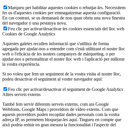
Marqueu per habilitar aquestes cookies o rebutjar-les. Necessitem
fer us d'aquestes cookies per emmagatzemar aquesta configuració.
En cas contrari, se us demanarà de nou quan obriu una nova finestra
del navegador o una pestanya nova.
Feu clic per activar/desactivar les cookies essencials del lloc web
Cookies de Google Analytics
Aquestes galetes recullen informació que s'utilitza de forma
agregada per ajudar-nos a entendre com s'està utilitzant el nostre lloc
web o l'eficàcia de les nostres campanyes de màrqueting, o per
ajudar-nos a personalitzar el nostre lloc web i l'aplicació per millorar
la vostra experiència.
Si no voleu que fem un seguiment de la vostra visita al nostre lloc,
podeu desactivar el seguiment al vostre navegador aquí:
Feu clic per activar/desactivar el seguiment de Google Analytics
Altres serveis externs
També fem servir diferents serveis externs, com ara Google
Webfonts, Google Maps i proveïdors de vídeo externs. Com que
aquests proveïdors poden recopilar dades personals com la vostra
adreça IP, us permetem bloquejar-les aquí. Tingueu en compte que
això podria reduir en gran mesura la funcionalitat i l'aspecte del