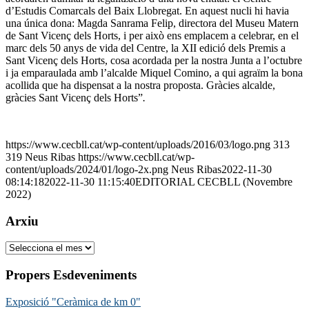
d’Estudis Comarcals del Baix Llobregat. En aquest nucli hi havia
una única dona: Magda Sanrama Felip, directora del Museu Matern
de Sant Vicenç dels Horts, i per això ens emplacem a celebrar, en el
marc dels 50 anys de vida del Centre, la XII edició dels Premis a
Sant Vicenç dels Horts, cosa acordada per la nostra Junta a l’octubre
i ja emparaulada amb l’alcalde Miquel Comino, a qui agraïm la bona
acollida que ha dispensat a la nostra proposta. Gràcies alcalde,
gràcies Sant Vicenç dels Horts”
.
https://www.cecbll.cat/wp-content/uploads/2016/03/logo.png
313
319
Neus Ribas
https://www.cecbll.cat/wp-
content/uploads/2024/01/logo-2x.png
Neus Ribas
2022-11-30
08:14:18
2022-11-30 11:15:40
EDITORIAL CECBLL (Novembre
2022)
Arxiu
Arxiu
Propers Esdeveniments
Exposició "Ceràmica de km 0"