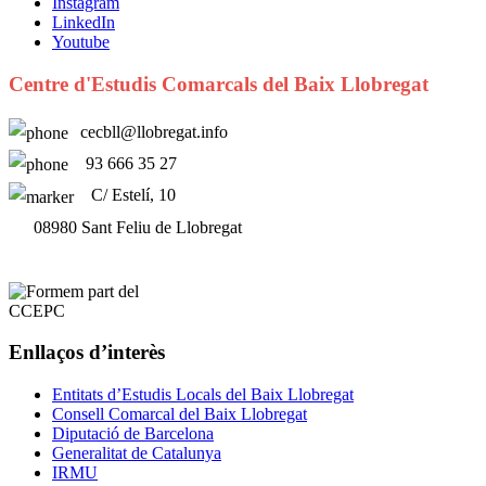
Instagram
LinkedIn
Youtube
Centre d'Estudis Comarcals del Baix Llobregat
cecbll@llobregat.info
93 666 35 27
C/ Estelí, 10
08980 Sant Feliu de Llobregat
Enllaços d’interès
Entitats d’Estudis Locals del Baix Llobregat
Consell Comarcal del Baix Llobregat
Diputació de Barcelona
Generalitat de Catalunya
IRMU