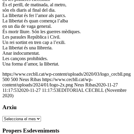
És el perill, de matinada, al metro,
són els diaris al final del dia.
La llibertat és fer l’amor als parcs.
La llibertat és quan comença l’alba
en un dia de vaga general.
És morir lliure. Són les guerres mèdiques.
Les paraules República i Civil.
Un rei sortint en tren cap a l’exili.
La llibertat és una llibreria.
Anar indocumentat.
Les cançons prohibides.
Una forma d’amor, la llibertat.
https://www.cecbll.cat/wp-content/uploads/2020/03/logo_cecbll.png
500
500
Neus Ribas
https://www.cecbll.cat/wp-
content/uploads/2024/01/logo-2x.png
Neus Ribas
2020-11-27
11:17:53
2020-11-27 11:17:53
EDITORIAL CECBLL (Novembre
2020)
Arxiu
Arxiu
Propers Esdeveniments