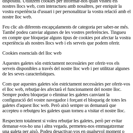
dispositiu. Utilitzem cookies per informar-nos quan visiteu els
nostres llocs web, com interactueu amb nosaltres, per enriquir la
vostra experiència d'usuari i per personalitzar la vostra relació amb el
nostre lloc web.
Feu clic als diferents encapçalaments de categoria per saber-ne més.
També podeu canviar algunes de les vostres preferències. Tingueu
en compte que bloquejar alguns tipus de cookies pot afectar la vostra
experiència als nostres llocs web i els serveis que podem oferir.
Cookies essencials del lloc web
Aquestes galetes són estrictament necessàries per oferir-vos els
serveis disponibles a través del nostre lloc web i per utilitzar algunes
de les seves característiques.
Com que aquestes galetes són estrictament necessàries per oferir-vos
el lloc web, rebutjar-les afectarà el funcionament del nostre lloc.
Sempre podeu bloquejar o eliminar les galetes canviant la
configuració del vostre navegador i forçant el bloqueig de totes les
galetes d'aquest lloc web. Però això sempre us demanarà que
accepteu o rebutgeu les galetes quan torneu a visitar el nostre lloc.
Respectem totalment si voleu rebutjar les galetes, però per evitar
demanar-vos-ho una i altra vegada, permeteu-nos emmagatzemar
una galeta per això. Podeu desactivar-vos en qualsevol moment o