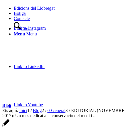
Edicions del Llobregat
Botiga
Contacte
Link to Instagram
Cercar
Menu
Menu
Link to LinkedIn
Link to Youtube
Blog
Ets aquí:
Inici
1
/
Blog
2
/
0-General
3
/
EDITORIAL (NOVEMBRE
2017): Un mes dedicat a la conservació del medi i ...