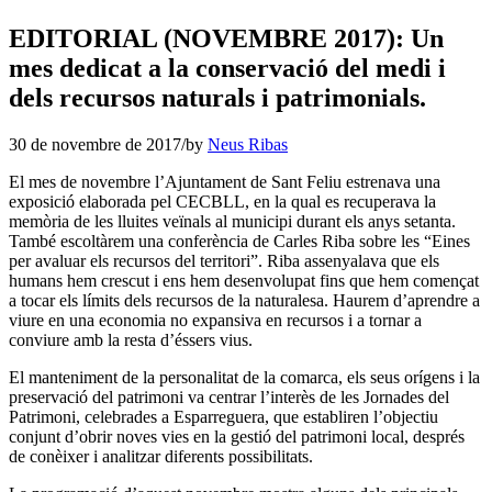
EDITORIAL (NOVEMBRE 2017): Un
mes dedicat a la conservació del medi i
dels recursos naturals i patrimonials.
30 de novembre de 2017
/
by
Neus Ribas
El mes de novembre l’Ajuntament de Sant Feliu estrenava una
exposició elaborada pel CECBLL, en la qual es recuperava la
memòria de les lluites veïnals al municipi durant els anys setanta.
També escoltàrem una conferència de Carles Riba sobre les “Eines
per avaluar els recursos del territori”. Riba assenyalava que els
humans hem crescut i ens hem desenvolupat fins que hem començat
a tocar els límits dels recursos de la naturalesa. Haurem d’aprendre a
viure en una economia no expansiva en recursos i a tornar a
conviure amb la resta d’éssers vius.
El manteniment de la personalitat de la comarca, els seus orígens i la
preservació del patrimoni va centrar l’interès de les Jornades del
Patrimoni, celebrades a Esparreguera, que establiren l’objectiu
conjunt d’obrir noves vies en la gestió del patrimoni local, després
de conèixer i analitzar diferents possibilitats.