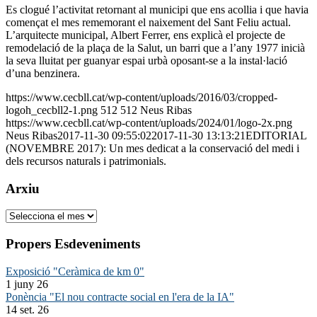
Es clogué l’activitat retornant al municipi que ens acollia i que havia
començat el mes rememorant el naixement del Sant Feliu actual.
L’arquitecte municipal, Albert Ferrer, ens explicà el projecte de
remodelació de la plaça de la Salut, un barri que a l’any 1977 inicià
la seva lluitat per guanyar espai urbà oposant-se a la instal·lació
d’una benzinera.
https://www.cecbll.cat/wp-content/uploads/2016/03/cropped-
logoh_cecbll2-1.png
512
512
Neus Ribas
https://www.cecbll.cat/wp-content/uploads/2024/01/logo-2x.png
Neus Ribas
2017-11-30 09:55:02
2017-11-30 13:13:21
EDITORIAL
(NOVEMBRE 2017): Un mes dedicat a la conservació del medi i
dels recursos naturals i patrimonials.
Arxiu
Arxiu
Propers Esdeveniments
Exposició "Ceràmica de km 0"
1 juny 26
Ponència "El nou contracte social en l'era de la IA"
14 set. 26