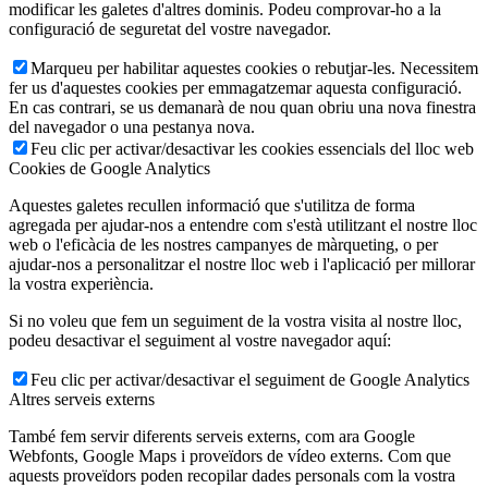
modificar les galetes d'altres dominis. Podeu comprovar-ho a la
configuració de seguretat del vostre navegador.
Marqueu per habilitar aquestes cookies o rebutjar-les. Necessitem
fer us d'aquestes cookies per emmagatzemar aquesta configuració.
En cas contrari, se us demanarà de nou quan obriu una nova finestra
del navegador o una pestanya nova.
Feu clic per activar/desactivar les cookies essencials del lloc web
Cookies de Google Analytics
Aquestes galetes recullen informació que s'utilitza de forma
agregada per ajudar-nos a entendre com s'està utilitzant el nostre lloc
web o l'eficàcia de les nostres campanyes de màrqueting, o per
ajudar-nos a personalitzar el nostre lloc web i l'aplicació per millorar
la vostra experiència.
Si no voleu que fem un seguiment de la vostra visita al nostre lloc,
podeu desactivar el seguiment al vostre navegador aquí:
Feu clic per activar/desactivar el seguiment de Google Analytics
Altres serveis externs
També fem servir diferents serveis externs, com ara Google
Webfonts, Google Maps i proveïdors de vídeo externs. Com que
aquests proveïdors poden recopilar dades personals com la vostra