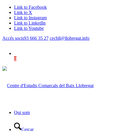
Link to Facebook
Link to X
Link to Instagram
Link to LinkedIn
Link to Youtube
Accés socis
93 666 35 27
cecbll@llobregat.info
0
Shopping Cart
Qui som
Cercar