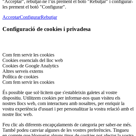
"Acceptar", rebutjar-ne l’ús prement el botó "Rebutjar" i configurar-
les prement el botó "Configurar".
Acceptar
Configurar
Rebutjar
Configuració de cookies i privadesa
Com fem servir les cookies
Cookies essencials del lloc web
Cookies de Google Analytics
Altres serveis externs
Política de cookies
Com fem servir les cookies
És possible que sol·licitem que s'estableixin galetes al vostre
dispositiu. Utilitzem cookies per informar-nos quan visiteu els
nostres llocs web, com interactueu amb nosaltres, per enriquir la
vostra experiència d'usuari i per personalitzar la vostra relació amb el
nostre lloc web.
Feu clic als diferents encapçalaments de categoria per saber-ne més.
També podeu canviar algunes de les vostres preferències. Tingueu
en compte que bloquejar alguns tipus de cookies pot afectar la vostra