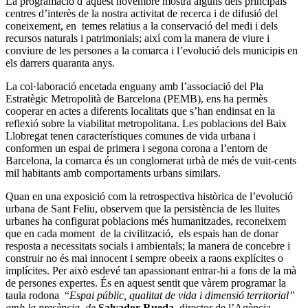
La programació d’aquest novembre mostra alguns dels principals
centres d’interès de la nostra activitat de recerca i de difusió del
coneixement, en temes relatius a la conservació del medi i dels
recursos naturals i patrimonials; així com la manera de viure i
conviure de les persones a la comarca i l’evolució dels municipis en
els darrers quaranta anys.
La col·laboració encetada enguany amb l’associació del Pla
Estratègic Metropolità de Barcelona (PEMB), ens ha permès
cooperar en actes a diferents localitats que s’han endinsat en la
reflexió sobre la viabilitat metropolitana. Les poblacions del Baix
Llobregat tenen característiques comunes de vida urbana i
conformen un espai de primera i segona corona a l’entorn de
Barcelona, la comarca és un conglomerat urbà de més de vuit-cents
mil habitants amb comportaments urbans similars.
Quan en una exposició com la retrospectiva històrica de l’evolució
urbana de Sant Feliu, observem que la persistència de les lluites
urbanes ha configurat poblacions més humanitzades, reconeixem
que en cada moment de la civilització, els espais han de donar
resposta a necessitats socials i ambientals; la manera de concebre i
construir no és mai innocent i sempre obeeix a raons explícites o
implícites. Per això esdevé tan apassionant entrar-hi a fons de la mà
de persones expertes. És en aquest sentit que vàrem programar la
taula rodona “
Espai públic, qualitat de vida i dimensió territorial”
amb la presència de
Salvador Rueda
, director de l’Agència