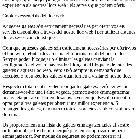
experiència als nostres llocs web i els serveis que podem oferir.
Cookies essencials del lloc web
Aquestes galetes són estrictament necessàries per oferir-vos els
serveis disponibles a través del nostre lloc web i per utilitzar algunes
de les seves característiques.
Com que aquestes galetes són estrictament necessàries per oferir-vos
el lloc web, rebutjar-les afectarà el funcionament del nostre lloc.
Sempre podeu bloquejar o eliminar les galetes canviant la
configuració del vostre navegador i forçant el bloqueig de totes les
galetes d'aquest lloc web. Però això sempre us demanarà que
accepteu o rebutgeu les galetes quan torneu a visitar el nostre lloc.
Respectem totalment si voleu rebutjar les galetes, però per evitar
demanar-vos-ho una i altra vegada, permeteu-nos emmagatzemar
una galeta per això. Podeu desactivar-vos en qualsevol moment o
optar per altres galetes per obtenir una millor experiència. Si
rebutgeu les galetes, eliminarem totes les galetes establertes al nostre
domini.
Us proporcionem una llista de galetes emmagatzemades al vostre
ordinador al nostre domini perquè pugueu comprovar què hem
emmagatzemat. Per motius de seguretat no podem mostrar ni