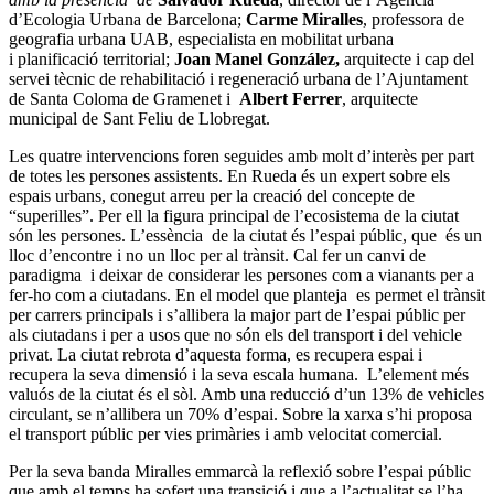
d’Ecologia Urbana de Barcelona;
Carme Miralles
, professora de
geografia urbana UAB, especialista en mobilitat urbana
i planificació territorial;
Joan Manel González,
arquitecte i cap del
servei tècnic de rehabilitació i regeneració urbana de l’Ajuntament
de Santa Coloma de Gramenet i
Albert Ferrer
, arquitecte
municipal de Sant Feliu de Llobregat.
Les quatre intervencions foren seguides amb molt d’interès per part
de totes les persones assistents. En Rueda és un expert sobre els
espais urbans, conegut arreu per la creació del concepte de
“superilles”. Per ell la figura principal de l’ecosistema de la ciutat
són les persones. L’essència de la ciutat és l’espai públic, que és un
lloc d’encontre i no un lloc per al trànsit. Cal fer un canvi de
paradigma i deixar de considerar les persones com a vianants per a
fer-ho com a ciutadans. En el model que planteja es permet el trànsit
per carrers principals i s’allibera la major part de l’espai públic per
als ciutadans i per a usos que no són els del transport i del vehicle
privat. La ciutat rebrota d’aquesta forma, es recupera espai i
recupera la seva dimensió i la seva escala humana. L’element més
valuós de la ciutat és el sòl. Amb una reducció d’un 13% de vehicles
circulant, se n’allibera un 70% d’espai. Sobre la xarxa s’hi proposa
el transport públic per vies primàries i amb velocitat comercial.
Per la seva banda Miralles emmarcà la reflexió sobre l’espai públic
que amb el temps ha sofert una transició i que a l’actualitat se l’ha