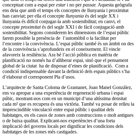
conceptuat com a espai per
estar
i no per
passar.
Aquesta geògrafa
ens deia que amb el temps els conceptes de llunyania i proximitat
han canviat; per ella el concepte
llunyania
és del segle XX i
llunyania és difícil conjugar-la amb sostenibilitat; en canvi, el
concepte
proximitat
és del segle XXI i de fàcil conjugació amb
sostenibilitat. Segons considerem les dimensions de l’espai públic
farem possible la presència de l’automòbil o la facilitat per
l’encontre i la convivència. L’espai públic també és un àmbit on des
de la convivència s’aprofundeix en el coneixement. El vincle
afavoreix la resiliència. Ara bé l’acció pública en matèria de
planificació no només ha d’alliberar espai, sinó que el pensament
global de la ciutat ha de disposar d’eines de planificació. Com a
condició indispensable davant la definició dels espais públics s’ha
d’elaborar el corresponent Pla d’usos.
L’arquitecte de Santa Coloma de Gramanet, Joan Manel González,
ens va apropar a una experiència de regeneració urbana i espai
púbic, mostrant-nos com en un municipi d’una altíssima densitat
cada m² que es recupera és una victòria. També va posar de relleu la
imprescindible vinculació entre espai públic i qualitat dels
habitatges, en els casos de zones amb construccions o molt antigues
o de baixa qualitat. Explicant-nos experiències d’una forta
implicació del governs locals per dignificar les condicions dels
habitatges de les zones més castigades.