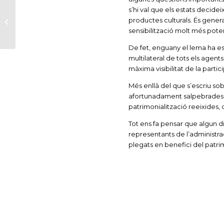
s’hi val que els estats decide
Jornades Europees
productes culturals. És gener
del Patrimoni 2016
sensibilització molt més poten
De fet, enguany el lema ha es
multilateral de tots els agents
màxima visibilitat de la parti
Més enllà del que s’escriu so
afortunadament salpebrades d
patrimonialització reeixides,
Tot ens fa pensar que algun d
representants de l’administra
plegats en benefici del patri