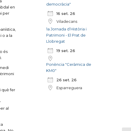
a
democràcia"
abdal en
i per
16 set. 26
Viladecans
1a Jornada d’Història i
banística,
Patrimoni - El Prat de
 o a la
Llobregat
19 set. 26
no és
ó.
Ponència "Ceràmica de
 medi
KM0"
atrimoni
26 set. 26
Esparreguera
i què fer
r
per al
ca
dana. No