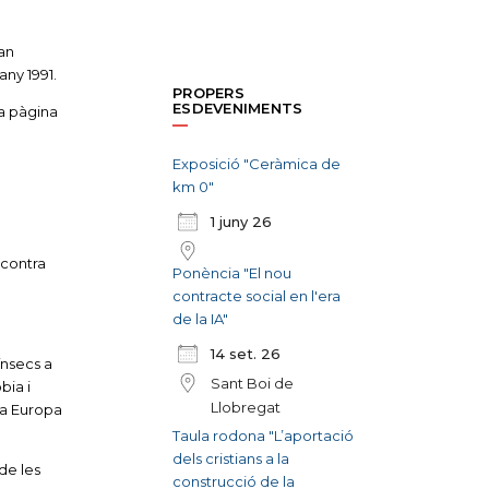
an
any 1991.
PROPERS
ESDEVENIMENTS
la pàgina
Exposició "Ceràmica de
km 0"
1 juny 26
 contra
Ponència "El nou
contracte social en l'era
de la IA"
14 set. 26
ínsecs a
Sant Boi de
bia i
Llobregat
 a Europa
Taula rodona "L’aportació
dels cristians a la
de les
construcció de la