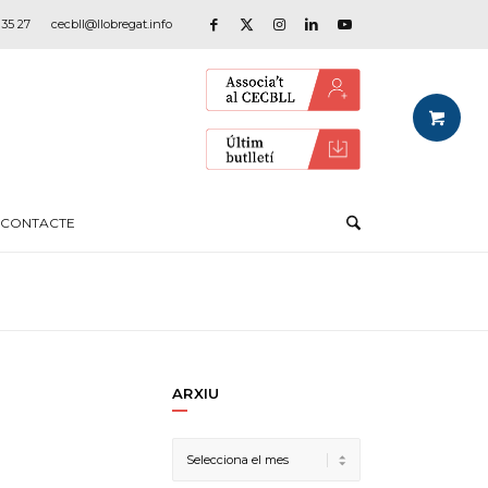
 35 27
cecbll@llobregat.info
CONTACTE
ARXIU