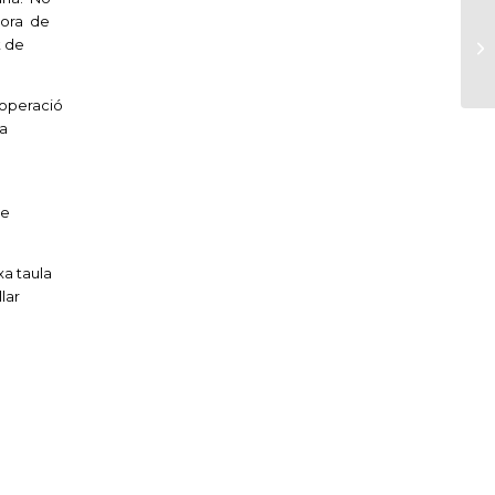
idora de
t de
ooperació
la
de
xa taula
lar