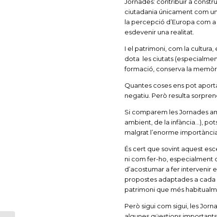
Jornades: contribuir a construi
ciutadania únicament com una
la percepció d’Europa com a u
esdevenir una realitat.
I el patrimoni, com la cultura,
dota les ciutats (especialment 
formació, conserva la memòria
Quantes coses ens pot aportar
negatiu. Però resulta sorprene
Si comparem les Jornades amb
ambient, de la infància…), pot
malgrat l’enorme importància 
És cert que sovint aquest esc
ni com fer-ho, especialment 
d’acostumar a fer intervenir 
propostes adaptades a cada 
patrimoni que més habitualmen
Però sigui com sigui, les Jor
algunes qüestions importants.