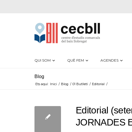
QUI SOM
QUÈ FEM
AGENDES
Blog
Ets aquí:
Inici
/
Blog
/
01 Butlletí
/
Editorial
/
Editorial (se
JORNADES E