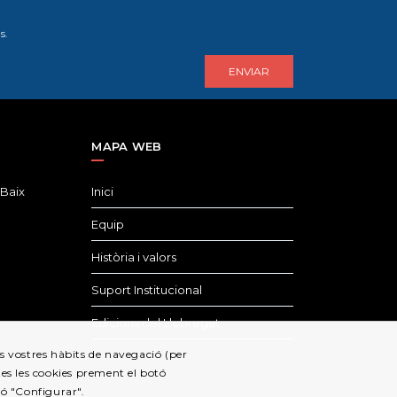
s.
MAPA WEB
 Baix
Inici
Equip
Història i valors
Suport Institucional
Edicions del Llobregat
els vostres hàbits de navegació (per
es les cookies prement el botó
tó "Configurar".