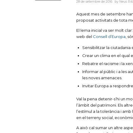
28 de setembre de 2016
by
Neus Ri
Aquest mes de setembre han ti
proposat activitats de tota m
El lema inicial va ser molt cl
web del
Consell d’Europa
, só
Sensibilitzar la ciutadania 
Crear un clima en el qual e
Rebatre el racisme i la xen
Informar al públic i a les a
les noves amenaces.
Invitar Europa a respondre
Val la pena detenir-s’hi un m
l’àmbit del patrimoni. Els altr
l’estímul a la tolerància i a
en el terreny social, econòmic 
A això cal sumar un altre asp