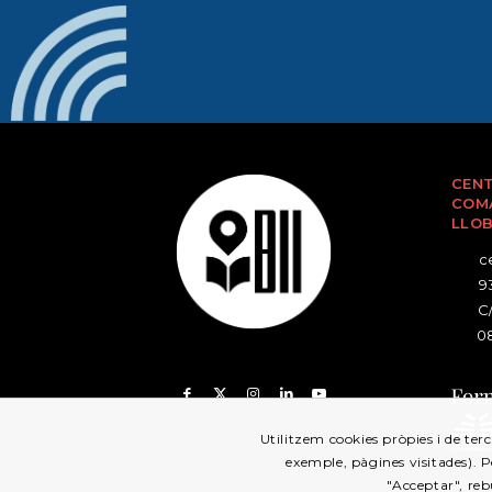
CENT
COMA
LLO
ce
93
C/
08
Utilitzem cookies pròpies i de terc
exemple, pàgines visitades). 
"Acceptar", reb