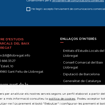
Consentiment per a
l’enviament de comunicacions comercials
.
He llegit i accepto l'enviament de comunicacions comercial
ENLLAÇOS D’INTERÈS
RE D'ESTUDIS
RCALS DEL BAIX
BREGAT
Entitats d’Estudis Locals del
cbll@llobregat.info
Llobregat
 666 35 27
Consell Comarcal del Baix
 Estelí, 10
Llobregat
980 Sant Feliu de Llobregat
Diputació de Barcelona
Generalitat de Catalunya
IRMU
ers per analitzar els nostres serveis segons un perfil elaborat a partir d
CCEPC
Per a més informació consulteu la
política de cookies
. Podeu acceptar tot
utjar-ne l’ús prement el botó "Rebutjar" i configurar-les prement el bo