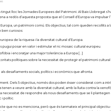
bas
ngut lloc les Jornades Europees del Patrimoni. Al Baix Llobregat s’h
ena a redós d’aquesta proposta que el Consell d’Europa va impulsar l’
ar: Europa, un patrimoni comú. Els objectius, tal com queden recollits a 
n ben curiosos:
europea de la riquesa i la diversitat cultural d’Europa.
s pugui posar en valor i estimular el ric mosaic cultural europeu.
ofòbia i encoratjar una major tolerància a Europa […]
utoritats polítiques sobre la necessitat de protegir el patrimoni cultural
 als desafiaments socials, polítics i econòmics que afronta.
oment. Dels 5 objectius, només dos poden ésser considerat com a intr
es tenen a veure amb la diversitat cultural, amb la lluita contra la xenofò
mb la necessitat de respondre als nous desafiaments que se li plantegen
i polític.
ecte que no es menciona, però que és tanmateix el principal objectiu 