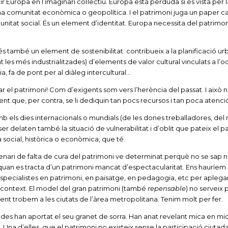
r Europa en l’imaginari col·lectiu. Europa està perduda si és vista per l
 comunitat econòmica o geopolítica. I el patrimoni juga un paper c
nitat social. És un element d’identitat. Europa necessita del patrimon
 és també un element de sostenibilitat: contribueix a la planificació ur
les més industrialitzades) d’elements de valor cultural vinculats a l’oci
, fa de pont per al diàleg intercultural…
 el patrimoni! Com d’exigents som vers l’herència del passat. I això 
nt que, per contra, se li dediquin tan pocs recursos i tan poca atenci
 els dies internacionals o mundials (de les dones treballadores, del
ser delaten també la situació de vulnerabilitat i d’oblit que pateix el p
social, històrica o econòmica, que té.
enari de falta de cura del patrimoni ve determinat perquè no se sap n
quan es tracta d’un patrimoni mancat d’espectacularitat. Ens hauríem
especialistes en patrimoni, en paisatge, en pedagogia, etc per aplega
context. El model del gran patrimoni (també
repensable
) no serveix 
t trobem a les ciutats de l’àrea metropolitana. Tenim molt per fer.
nades han aportat el seu granet de sorra. Han anat revelant mica en mi
 Una d’elles, que el patrimoni no existeix sense la participació ciuta