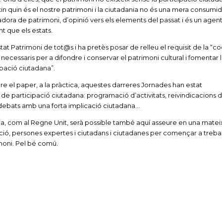
ixin quin és el nostre patrimoni i la ciutadania no és una mera consum
adora de patrimoni, d’opinió vers els elements del passat i és un agen
t que els estats.
tat Patrimoni de tot@s i ha pretès posar de relleu el requisit de la “c
 necessaris per a difondre i conservar el patrimoni cultural i fomentar 
cipació ciutadana”.
bre el paper, a la pràctica, aquestes darreres Jornades han estat
e participació ciutadana: programació d’activitats, reivindicacions 
 debats amb una forta implicació ciutadana…
ia, com al Regne Unit, serà possible també aquí asseure en una matei
ció, persones expertes i ciutadans i ciutadanes per començar a trebal
moni. Pel bé comú.