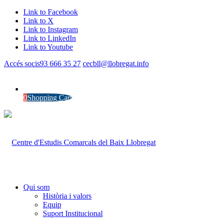
Link to Facebook
Link to X
Link to Instagram
Link to LinkedIn
Link to Youtube
Accés socis
93 666 35 27
cecbll@llobregat.info
0
Shopping Cart
Qui som
Història i valors
Equip
Suport Institucional