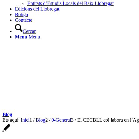
Entitats d’Estudis Locals del Baix Llobregat
Edicions del Llobregat
Botiga
Contacte
Cercar
Menu
Menu
Blog
Ets aquí:
Inici
1
/
Blog
2
/
0-General
3
/
El CECBLL col·labora en l’Ag