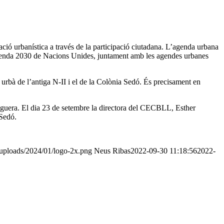
ió urbanística a través de la participació ciutadana. L’agenda urbana
l’Agenda 2030 de Nacions Unides, juntament amb les agendes urbanes
rbà de l’antiga N-II i el de la Colònia Sedó. És precisament en
reguera. El dia 23 de setembre la directora del CECBLL, Esther
 Sedó.
/uploads/2024/01/logo-2x.png
Neus Ribas
2022-09-30 11:18:56
2022-