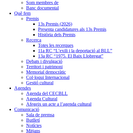
Som membres de
Banc documental
Què fem
Premis
13s Premis (2026)
Presenta candidatures als 13s Premis
Història dels Premis
Recerca
Totes les recerques
11a RC “L’exili i la deportació al BLL”
13a RC “1975. El Baix Llobregat”
Debats i divulgació
Territori i patrimoni
Memorial democràtic
Col·loqui Internacional
Gestió cultural
Agendes
Agenda del CECBLL
Agenda Cultural
Afegeix un acte a l’agenda cultural
Comunicació
Sala de premsa
Butlletí
Notícies
Mitjans