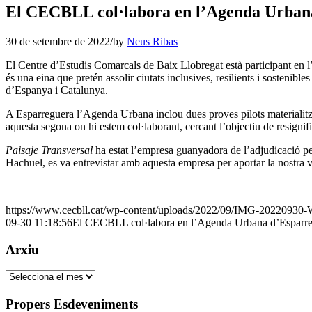
El CECBLL col·labora en l’Agenda Urban
30 de setembre de 2022
/
by
Neus Ribas
El Centre d’Estudis Comarcals de Baix Llobregat està participant en l
és una eina que pretén assolir ciutats inclusives, resilients i soste
d’Espanya i Catalunya.
A Esparreguera l’Agenda Urbana inclou dues proves pilots materialitz
aquesta segona on hi estem col·laborant, cercant l’objectiu de resignifi
Paisaje Transversal
ha estat l’empresa guanyadora de l’adjudicació pe
Hachuel, es va entrevistar amb aquesta empresa per aportar la nostra v
https://www.cecbll.cat/wp-content/uploads/2022/09/IMG-20220930
09-30 11:18:56
El CECBLL col·labora en l’Agenda Urbana d’Esparr
Arxiu
Arxiu
Propers Esdeveniments