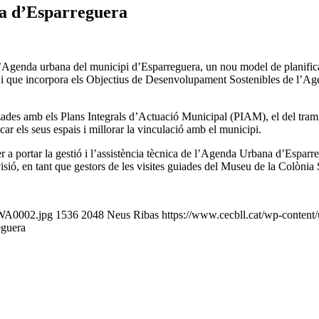
a d’Esparreguera
’Agenda urbana del municipi d’Esparreguera, un nou model de planificac
nibles i que incorpora els Objectius de Desenvolupament Sostenibles de 
ades amb els Plans Integrals d’Actuació Municipal (PIAM), el del tram u
car els seus espais i millorar la vinculació amb el municipi.
r a portar la gestió i l’assistència tècnica de l’Agenda Urbana d’Espar
isió, en tant que gestors de les visites guiades del Museu de la Colònia
-WA0002.jpg
1536
2048
Neus Ribas
https://www.cecbll.cat/wp-content
eguera