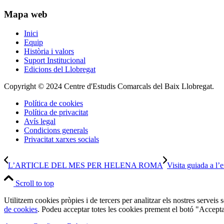
Mapa web
Inici
Equip
Història i valors
Suport Institucional
Edicions del Llobregat
Copyright © 2024 Centre d'Estudis Comarcals del Baix Llobregat.
Política de cookies
Política de privacitat
Avís legal
Condicions generals
Privacitat xarxes socials
L’ARTICLE DEL MES PER HELENA ROMA
Visita guiada a l
Scroll to top
Utilitzem cookies pròpies i de tercers per analitzar els nostres serveis
de cookies
. Podeu acceptar totes les cookies prement el botó "Accepta