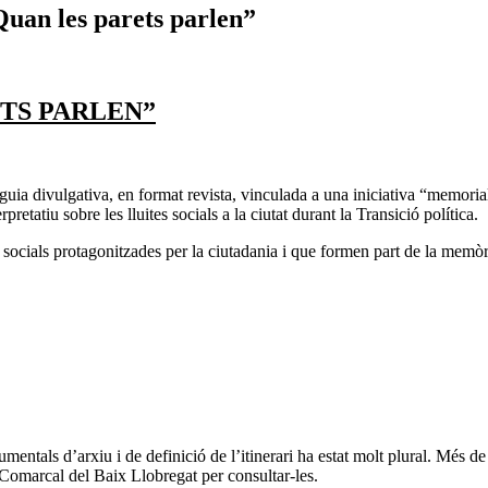
an les parets parlen”
ETS PARLEN”
ia divulgativa, en format revista, vinculada a una iniciativa “memoriali
retatiu sobre les lluites socials a la ciutat durant la Transició política.
s socials protagonitzades per la ciutadania i que formen part de la memòri
umentals d’arxiu i de definició de l’itinerari ha estat molt plural. Més 
c Comarcal del Baix Llobregat per consultar-les.