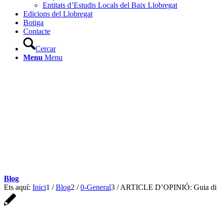
Entitats d’Estudis Locals del Baix Llobregat
Edicions del Llobregat
Botiga
Contacte
Cercar
Menu
Menu
Blog
Ets aquí:
Inici
1
/
Blog
2
/
0-General
3
/
ARTICLE D’OPINIÓ: Guia divul