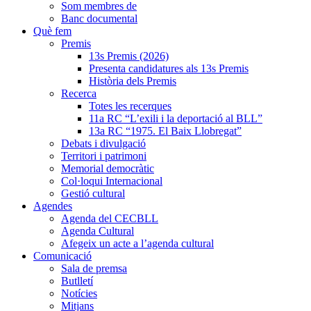
Som membres de
Banc documental
Què fem
Premis
13s Premis (2026)
Presenta candidatures als 13s Premis
Història dels Premis
Recerca
Totes les recerques
11a RC “L’exili i la deportació al BLL”
13a RC “1975. El Baix Llobregat”
Debats i divulgació
Territori i patrimoni
Memorial democràtic
Col·loqui Internacional
Gestió cultural
Agendes
Agenda del CECBLL
Agenda Cultural
Afegeix un acte a l’agenda cultural
Comunicació
Sala de premsa
Butlletí
Notícies
Mitjans