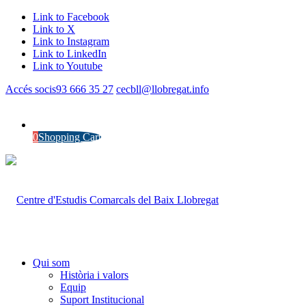
Link to Facebook
Link to X
Link to Instagram
Link to LinkedIn
Link to Youtube
Accés socis
93 666 35 27
cecbll@llobregat.info
0
Shopping Cart
Qui som
Història i valors
Equip
Suport Institucional