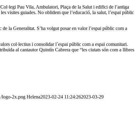
(Col·legi Pau Vila, Ambulatori, Plaça de la Salut i edifici de l’antiga
es visites guiades. No oblidem que l’educació, la salut, l’espai públic
 de la Generalitat. S’ha volgut posar en valor l’espai públic com a
alors col·lectius i consolidar l´espai públic com a espai comunitari.
atribuïda al cantautor Quintín Cabrera que “les ciutats són com a llibres
1/logo-2x.png
Helena
2023-02-24 11:24:26
2023-03-29