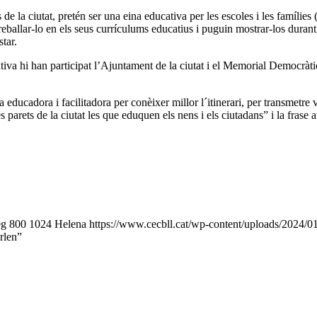
de la ciutat, pretén ser una eina educativa per les escoles i les famílies 
allar-lo en els seus currículums educatius i puguin mostrar-los durant l
star.
iva hi han participat l’Ajuntament de la ciutat i el Memorial Democràtic
ducadora i facilitadora per conèixer millor l´itinerari, per transmetre v
 parets de la ciutat les que eduquen els nens i els ciutadans” i la frase 
eg
800
1024
Helena
https://www.cecbll.cat/wp-content/uploads/2024/0
rlen”