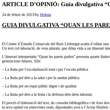
ARTICLE D’OPINIÓ: Guia divulgativa “Qu
24 de febrer de 2023
/
by
Helena
GUIA DIVULGATIVA “QUAN LES PAR
El Centre d´Estudis Comarcals del Baix Llobregat acaba d´editar una gu
Un text col·laboració, de veus plurals, que dóna vida a un itinerari interp
L’itinerari interpretatiu “Quan les parets parlen” presenta quatre lluite
generacions futures. Són:
– La lluita per l’escolarització total i per l’escola pública
– La lluita pel dret a la salut i per la sanitat pública
– La lluita per un espai públic digne i de qualitat
– La lluita pel dret a la feina i la defensa dels drets laborals
El procés d’elaboració del text, de consulta bibliogràfica i de fons doc
la seva opinió en entrevistes orals, dipositades avui a l’Arxiu Històri