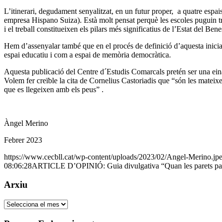
L’itinerari, degudament senyalitzat, en un futur proper, a quatre espais 
empresa Hispano Suiza). Està molt pensat perquè les escoles puguin treb
i el treball constitueixen els pilars més significatius de l’Estat del Bene
Hem d’assenyalar també que en el procés de definició d’aquesta iniciat
espai educatiu i com a espai de memòria democràtica.
Aquesta publicació del Centre d´Estudis Comarcals pretén ser una eina e
Volem fer creïble la cita de Cornelius Castoriadis que “són les mateixes
que es llegeixen amb els peus” .
Àngel Merino
Febrer 2023
https://www.cecbll.cat/wp-content/uploads/2023/02/Angel-Merino.jp
08:06:28
ARTICLE D’OPINIÓ: Guia divulgativa “Quan les parets pa
Arxiu
Arxiu