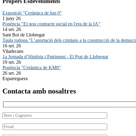
Propers Esdeveniments
Exposició "Ceràmica de km 0"
1 juny 26
Ponència "El nou contracte social en l'era de la IA"
14 set. 26
Sant Boi de Llobregat
Taula rodona "L’aportació dels cristians a la construcció de la democr
16 set. 26
Viladecans
1a Jornada d’Història i Patrimoni - El Prat de Llobregat
19 set. 26
Ponència "Ceràmica de KM0"
26 set. 26
Esparreguera
Contacta amb nosaltres