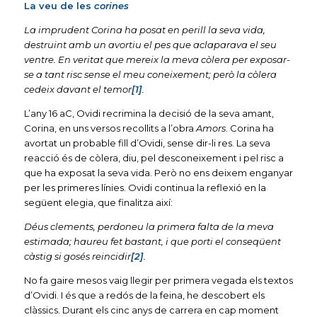
La veu de les
corines
La imprudent Corina ha posat en perill la seva vida,
destruint amb un avortiu el pes que aclaparava el seu
ventre. En veritat que mereix la meva còlera per exposar-
se a tant risc sense el meu coneixement; però la còlera
cedeix davant el temor
[1]
.
L’any 16 aC, Ovidi recrimina la decisió de la seva amant,
Corina, en uns versos recollits a l’obra
Amors
. Corina ha
avortat un probable fill d’Ovidi, sense dir-li res. La seva
reacció és de còlera, diu, pel desconeixement i pel risc a
que ha exposat la seva vida. Però no ens deixem enganyar
per les primeres línies. Ovidi continua la reflexió en la
següent elegia, que finalitza així:
Déus clements, perdoneu la primera falta de la meva
estimada; haureu fet bastant, i que porti el conseqüent
càstig si gosés reincidir
[2]
.
No fa gaire mesos vaig llegir per primera vegada els textos
d’Ovidi. I és que a redós de la feina, he descobert els
clàssics. Durant els cinc anys de carrera en cap moment