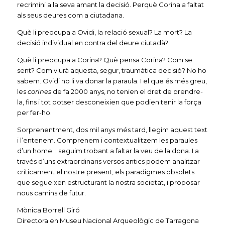
recrimini a la seva amant la decisió. Perquè Corina a faltat
als seus deures com a ciutadana.
Què li preocupa a Ovidi, la relació sexual? La mort? La
decisió individual en contra del deure ciutadà?
Què li preocupa a Corina? Què pensa Corina? Com se
sent? Com viurà aquesta, segur, traumàtica decisió? No ho
sabem. Ovidi no li va donar la paraula. I el que és més greu,
les
corines
de fa 2000 anys, no tenien el dret de prendre-
la, fins i tot potser desconeixien que podien tenir la força
per fer-ho.
Sorprenentment, dos mil anys més tard, llegim aquest text
i l’entenem. Comprenem i contextualitzem les paraules
d’un home. I seguim trobant a faltar la veu de la dona. I a
través d’uns extraordinaris versos antics podem analitzar
críticament el nostre present, els paradigmes obsolets
que segueixen estructurant la nostra societat, i proposar
nous camins de futur.
Mònica Borrell Giró
Directora en Museu Nacional Arqueològic de Tarragona