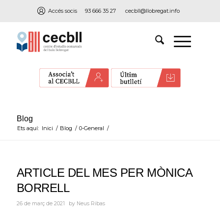
Accés socis
93 666 35 27
cecbll@llobregat.info
Blog
Ets aquí:
Inici
/
Blog
/
0-General
/
ARTICLE DEL MES PER MÒNICA
BORRELL
26 de març de 2021
by
Neus Ribas