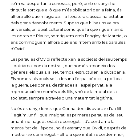
se’m va despertar la curiositat, però, amb els anys he
tingut la sort que allò que m’és obligatori per la feina, és
alhora allò que m’agrada. I la literatura clàssica ha estat un
dels grans descobriments. Suposo que hi ha uns valors
universals, un pòsit cultural comú que fa que riguem amb
les obres de Plaute, somriguem amb l’enginy de Marcial, o
ens commoguem alhora que ens irritem amb les paraules
d’Ovidi.
Les paraules d’Ovidi reflecteixen la societat del seu temps
– patriarcal com la nostra -, que només reconeix dos
gèneres, els quals, al seu temps, estructuren la ciutadania.
Els homes, als quals se’ls destina l’espai públic, la política i
la guerra. Les dones, destinades a l’espai privat, a la
reproducció no només dels fills, sinó de la moral de la
societat, sempre a través d’una maternitat legítima.
No és estrany, doncs, que Corina decidís avortar d’un fill
il·legítim, un fill que, malgrat les primeres paraules del seu
amant, no hagués estat reconegut. I, d’acord amb la
mentalitat de l’època, no és estrany que Ovidi, després de
mostrar-se commogut – alhora que irritat, recordem-ho-,