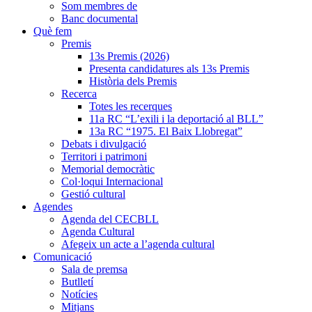
Som membres de
Banc documental
Què fem
Premis
13s Premis (2026)
Presenta candidatures als 13s Premis
Història dels Premis
Recerca
Totes les recerques
11a RC “L’exili i la deportació al BLL”
13a RC “1975. El Baix Llobregat”
Debats i divulgació
Territori i patrimoni
Memorial democràtic
Col·loqui Internacional
Gestió cultural
Agendes
Agenda del CECBLL
Agenda Cultural
Afegeix un acte a l’agenda cultural
Comunicació
Sala de premsa
Butlletí
Notícies
Mitjans