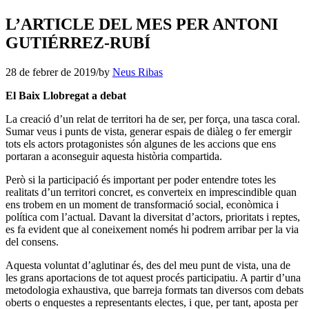
L’ARTICLE DEL MES PER ANTONI
GUTIÉRREZ-RUBÍ
28 de febrer de 2019
/
by
Neus Ribas
El Baix Llobregat a debat
La creació d’un relat de territori ha de ser, per força, una tasca coral.
Sumar veus i punts de vista, generar espais de diàleg o fer emergir
tots els actors protagonistes són algunes de les accions que ens
portaran a aconseguir aquesta història compartida.
Però si la participació és important per poder entendre totes les
realitats d’un territori concret, es converteix en imprescindible quan
ens trobem en un moment de transformació social, econòmica i
política com l’actual. Davant la diversitat d’actors, prioritats i reptes,
es fa evident que al coneixement només hi podrem arribar per la via
del consens.
Aquesta voluntat d’aglutinar és, des del meu punt de vista, una de
les grans aportacions de tot aquest procés participatiu. A partir d’una
metodologia exhaustiva, que barreja formats tan diversos com debats
oberts o enquestes a representants electes, i que, per tant, aposta per