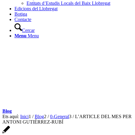
Entitats d’Estudis Locals del Baix Llobregat
Edicions del Llobregat
Botiga
Contacte
Cercar
Menu
Menu
Blog
Ets aquí:
Inici
1
/
Blog
2
/
0-General
3
/
L’ARTICLE DEL MES PER
ANTONI GUTIÉRREZ-RUBÍ