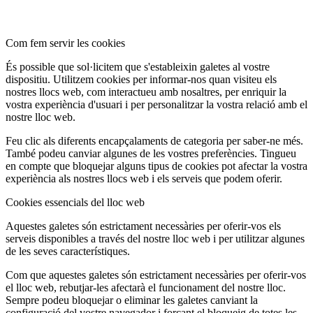
Com fem servir les cookies
És possible que sol·licitem que s'estableixin galetes al vostre
dispositiu. Utilitzem cookies per informar-nos quan visiteu els
nostres llocs web, com interactueu amb nosaltres, per enriquir la
vostra experiència d'usuari i per personalitzar la vostra relació amb el
nostre lloc web.
Feu clic als diferents encapçalaments de categoria per saber-ne més.
També podeu canviar algunes de les vostres preferències. Tingueu
en compte que bloquejar alguns tipus de cookies pot afectar la vostra
experiència als nostres llocs web i els serveis que podem oferir.
Cookies essencials del lloc web
Aquestes galetes són estrictament necessàries per oferir-vos els
serveis disponibles a través del nostre lloc web i per utilitzar algunes
de les seves característiques.
Com que aquestes galetes són estrictament necessàries per oferir-vos
el lloc web, rebutjar-les afectarà el funcionament del nostre lloc.
Sempre podeu bloquejar o eliminar les galetes canviant la
configuració del vostre navegador i forçant el bloqueig de totes les