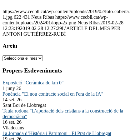
https://www.cecbll.cat/wp-content/uploads/2019/02/foto-coberta-
1.jpg
622
431
Neus Ribas
https://www.cecbll.cat/wp-
content/uploads/2024/01/logo-2x.png
Neus Ribas
2019-02-28
12:23:19
2019-02-28 12:27:29
L’ARTICLE DEL MES PER
ANTONI GUTIÉRREZ-RUBÍ
Arxiu
Arxiu
Propers Esdeveniments
Exposició "Ceràmica de km 0"
1 juny 26
Ponència "El nou contracte social en l'era de la IA"
14 set. 26
Sant Boi de Llobregat
Taula rodona "L’aportació dels cristians a la construcció de la
democràcia"
16 set. 26
Viladecans
1a Jornada d’Història i Patrimoni - El Prat de Llobregat
19 set. 26