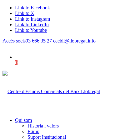
Link to Facebook
Link to X
Link to Instagram
Link to LinkedIn
Link to Youtube
Accés socis
93 666 35 27
cecbll@llobregat.info
0
Shopping Cart
Qui som
Història i valors
Equip
Suport Institucional