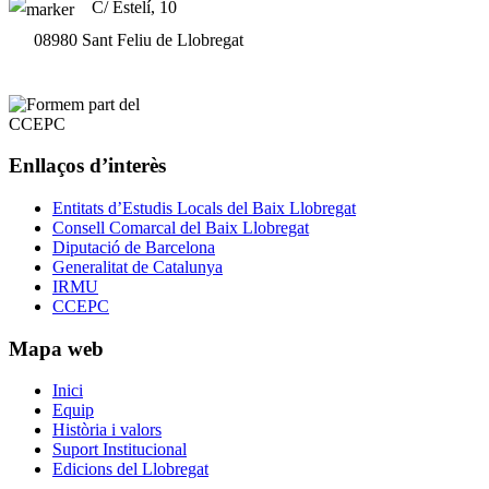
C/ Estelí, 10
08980 Sant Feliu de Llobregat
Enllaços d’interès
Entitats d’Estudis Locals del Baix Llobregat
Consell Comarcal del Baix Llobregat
Diputació de Barcelona
Generalitat de Catalunya
IRMU
CCEPC
Mapa web
Inici
Equip
Història i valors
Suport Institucional
Edicions del Llobregat