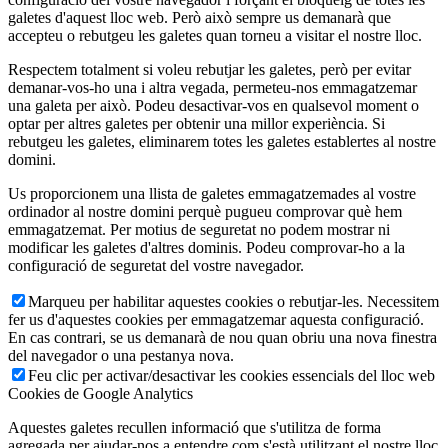
galetes d'aquest lloc web. Però això sempre us demanarà que
accepteu o rebutgeu les galetes quan torneu a visitar el nostre lloc.
Respectem totalment si voleu rebutjar les galetes, però per evitar
demanar-vos-ho una i altra vegada, permeteu-nos emmagatzemar
una galeta per això. Podeu desactivar-vos en qualsevol moment o
optar per altres galetes per obtenir una millor experiència. Si
rebutgeu les galetes, eliminarem totes les galetes establertes al nostre
domini.
Us proporcionem una llista de galetes emmagatzemades al vostre
ordinador al nostre domini perquè pugueu comprovar què hem
emmagatzemat. Per motius de seguretat no podem mostrar ni
modificar les galetes d'altres dominis. Podeu comprovar-ho a la
configuració de seguretat del vostre navegador.
Marqueu per habilitar aquestes cookies o rebutjar-les. Necessitem
fer us d'aquestes cookies per emmagatzemar aquesta configuració.
En cas contrari, se us demanarà de nou quan obriu una nova finestra
del navegador o una pestanya nova.
Feu clic per activar/desactivar les cookies essencials del lloc web
Cookies de Google Analytics
Aquestes galetes recullen informació que s'utilitza de forma
agregada per ajudar-nos a entendre com s'està utilitzant el nostre lloc