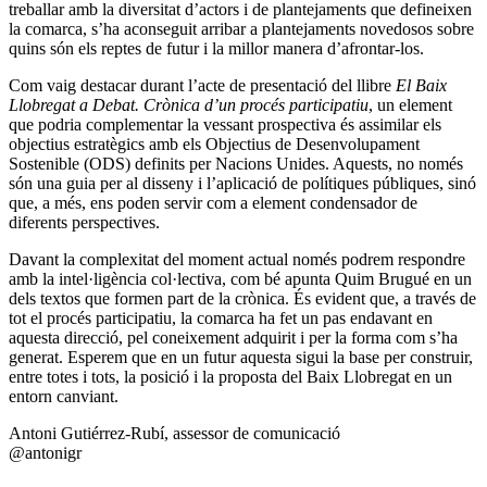
treballar amb la diversitat d’actors i de plantejaments que defineixen
la comarca, s’ha aconseguit arribar a plantejaments novedosos sobre
quins són els reptes de futur i la millor manera d’afrontar-los.
Com vaig destacar durant l’acte de presentació del llibre
El Baix
Llobregat a Debat. Crònica d’un procés participatiu
, un element
que podria complementar la vessant prospectiva és assimilar els
objectius estratègics amb els Objectius de Desenvolupament
Sostenible (ODS) definits per Nacions Unides. Aquests, no només
són una guia per al disseny i l’aplicació de polítiques públiques, sinó
que, a més, ens poden servir com a element condensador de
diferents perspectives.
Davant la complexitat del moment actual només podrem respondre
amb la intel·ligència col·lectiva, com bé apunta Quim Brugué en un
dels textos que formen part de la crònica. És evident que, a través de
tot el procés participatiu, la comarca ha fet un pas endavant en
aquesta direcció, pel coneixement adquirit i per la forma com s’ha
generat. Esperem que en un futur aquesta sigui la base per construir,
entre totes i tots, la posició i la proposta del Baix Llobregat en un
entorn canviant.
Antoni Gutiérrez-Rubí, assessor de comunicació
@antonigr