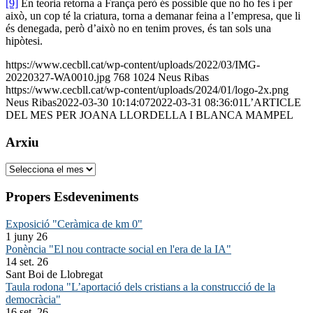
[9]
En teoria retorna a França però és possible que no ho fes i per
això, un cop té la criatura, torna a demanar feina a l’empresa, que li
és denegada, però d’això no en tenim proves, és tan sols una
hipòtesi.
https://www.cecbll.cat/wp-content/uploads/2022/03/IMG-
20220327-WA0010.jpg
768
1024
Neus Ribas
https://www.cecbll.cat/wp-content/uploads/2024/01/logo-2x.png
Neus Ribas
2022-03-30 10:14:07
2022-03-31 08:36:01
L’ARTICLE
DEL MES PER JOANA LLORDELLA I BLANCA MAMPEL
Arxiu
Arxiu
Propers Esdeveniments
Exposició "Ceràmica de km 0"
1 juny 26
Ponència "El nou contracte social en l'era de la IA"
14 set. 26
Sant Boi de Llobregat
Taula rodona "L’aportació dels cristians a la construcció de la
democràcia"
16 set. 26