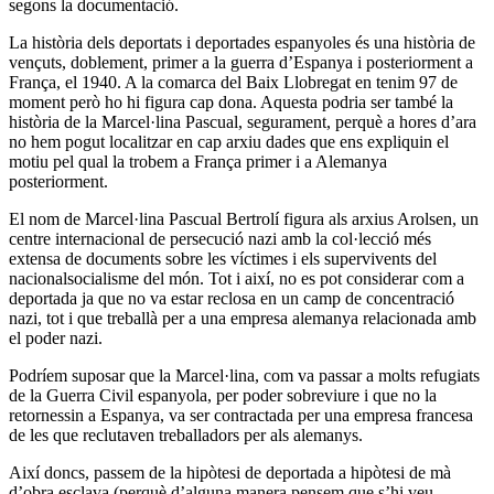
segons la documentació.
La història dels deportats i deportades espanyoles és una història de
vençuts, doblement, primer a la guerra d’Espanya i posteriorment a
França, el 1940. A la comarca del Baix Llobregat en tenim 97 de
moment però ho hi figura cap dona. Aquesta podria ser també la
història de la Marcel·lina Pascual, segurament, perquè a hores d’ara
no hem pogut localitzar en cap arxiu dades que ens expliquin el
motiu pel qual la trobem a França primer i a Alemanya
posteriorment.
El nom de Marcel·lina Pascual Bertrolí figura als arxius Arolsen, un
centre internacional de persecució nazi amb la col·lecció més
extensa de documents sobre les víctimes i els supervivents del
nacionalsocialisme del món. Tot i així, no es pot considerar com a
deportada ja que no va estar reclosa en un camp de concentració
nazi, tot i que treballà per a una empresa alemanya relacionada amb
el poder nazi.
Podríem suposar que la Marcel·lina, com va passar a molts refugiats
de la Guerra Civil espanyola, per poder sobreviure i que no la
retornessin a Espanya, va ser contractada per una empresa francesa
de les que reclutaven treballadors per als alemanys.
Així doncs, passem de la hipòtesi de deportada a hipòtesi de mà
d’obra esclava (perquè d’alguna manera pensem que s’hi veu