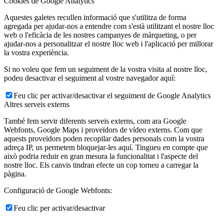
Cookies de Google Analytics
Aquestes galetes recullen informació que s'utilitza de forma
agregada per ajudar-nos a entendre com s'està utilitzant el nostre lloc
web o l'eficàcia de les nostres campanyes de màrqueting, o per
ajudar-nos a personalitzar el nostre lloc web i l'aplicació per millorar
la vostra experiència.
Si no voleu que fem un seguiment de la vostra visita al nostre lloc,
podeu desactivar el seguiment al vostre navegador aquí:
Feu clic per activar/desactivar el seguiment de Google Analytics
Altres serveis externs
També fem servir diferents serveis externs, com ara Google
Webfonts, Google Maps i proveïdors de vídeo externs. Com que
aquests proveïdors poden recopilar dades personals com la vostra
adreça IP, us permetem bloquejar-les aquí. Tingueu en compte que
això podria reduir en gran mesura la funcionalitat i l'aspecte del
nostre lloc. Els canvis tindran efecte un cop torneu a carregar la
pàgina.
Configuració de Google Webfonts:
Feu clic per activar/desactivar