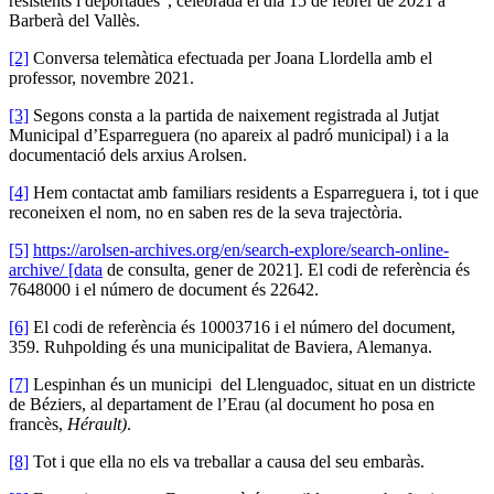
resistents i deportades”, celebrada el dia 15 de febrer de 2021 a
Barberà del Vallès.
[2]
Conversa telemàtica efectuada per Joana Llordella amb el
professor, novembre 2021.
[3]
Segons consta a la partida de naixement registrada al Jutjat
Municipal d’Esparreguera (no apareix al padró municipal) i a la
documentació dels arxius Arolsen.
[4]
Hem contactat amb familiars residents a Esparreguera i, tot i que
reconeixen el nom, no en saben res de la seva trajectòria.
[5]
https://arolsen-archives.org/en/search-explore/search-online-
archive/ [data
de consulta, gener de 2021]. El codi de referència és
7648000 i el número de document és 22642.
[6]
El codi de referència és 10003716 i el número del document,
359. Ruhpolding és una municipalitat de Baviera, Alemanya.
[7]
Lespinhan és un municipi del Llenguadoc, situat en un districte
de Béziers, al departament de l’Erau (al document ho posa en
francès,
Hérault)
.
[8]
Tot i que ella no els va treballar a causa del seu embaràs.