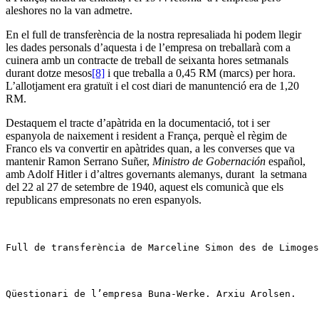
aleshores no la van admetre.
En el full de transferència de la nostra represaliada hi podem llegir
les dades personals d’aquesta i de l’empresa on treballarà com a
cuinera amb un contracte de treball de seixanta hores setmanals
durant dotze mesos
[8]
i que treballa a 0,45 RM (marcs) per hora.
L’allotjament era gratuït i el cost diari de manuntenció era de 1,20
RM.
Destaquem el tracte d’apàtrida en la documentació, tot i ser
espanyola de naixement i resident a França, perquè el règim de
Franco els va convertir en apàtrides quan, a les converses que va
mantenir Ramon Serrano Suñer,
Ministro de Gobernación
español,
amb Adolf Hitler i d’altres governants alemanys, durant la setmana
del 22 al 27 de setembre de 1940, aquest els comunicà que els
republicans empresonats no eren espanyols.
Full de transferència de Marceline Simon des de Limoges
Qüestionari de l’empresa Buna-Werke. Arxiu Arolsen.