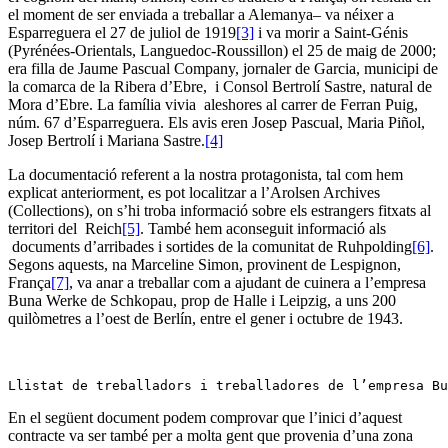
el moment de ser enviada a treballar a Alemanya– va néixer a
Esparreguera el 27 de juliol de 1919
[3]
i va morir a Saint-Génis
(Pyrénées-Orientals, Languedoc-Roussillon) el 25 de maig de 2000;
era filla de Jaume Pascual Company, jornaler de Garcia, municipi de
la comarca de la Ribera d’Ebre, i Consol Bertrolí Sastre, natural de
Mora d’Ebre. La família vivia aleshores al carrer de Ferran Puig,
núm. 67 d’Esparreguera. Els avis eren Josep Pascual, Maria Piñol,
Josep Bertrolí i Mariana Sastre.
[4]
La documentació referent a la nostra protagonista, tal com hem
explicat anteriorment, es pot localitzar a l’Arolsen Archives
(Collections), on s’hi troba informació sobre els estrangers fitxats al
territori del Reich
[5]
. També hem aconseguit informació als
documents d’arribades i sortides de la comunitat de Ruhpolding
[6]
.
Segons aquests, na Marceline Simon, provinent de Lespignon,
França
[7]
, va anar a treballar com a ajudant de cuinera a l’empresa
Buna Werke de Schkopau, prop de Halle i Leipzig, a uns 200
quilòmetres a l’oest de Berlín, entre el gener i octubre de 1943.
Llistat de treballadors i treballadores de l’empresa Bu
En el següent document podem comprovar que l’inici d’aquest
contracte va ser també per a molta gent que provenia d’una zona