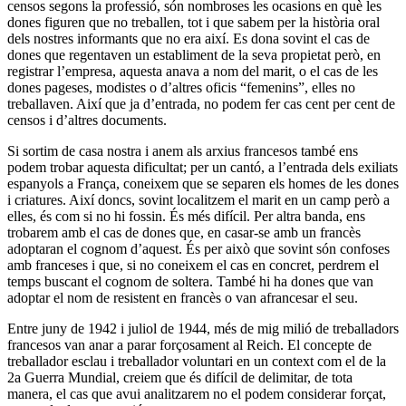
censos segons la professió, són nombroses les ocasions en què les
dones figuren que no treballen, tot i que sabem per la història oral
dels nostres informants que no era així. Es dona sovint el cas de
dones que regentaven un establiment de la seva propietat però, en
registrar l’empresa, aquesta anava a nom del marit, o el cas de les
dones pageses, modistes o d’altres oficis “femenins”, elles no
treballaven. Així que ja d’entrada, no podem fer cas cent per cent de
censos i d’altres documents.
Si sortim de casa nostra i anem als arxius francesos també ens
podem trobar aquesta dificultat; per un cantó, a l’entrada dels exiliats
espanyols a França, coneixem que se separen els homes de les dones
i criatures. Així doncs, sovint localitzem el marit en un camp però a
elles, és com si no hi fossin. És més difícil. Per altra banda, ens
trobarem amb el cas de dones que, en casar-se amb un francès
adoptaran el cognom d’aquest. És per això que sovint són confoses
amb franceses i que, si no coneixem el cas en concret, perdrem el
temps buscant el cognom de soltera. També hi ha dones que van
adoptar el nom de resistent en francès o van afrancesar el seu.
Entre juny de 1942 i juliol de 1944, més de mig milió de treballadors
francesos van anar a parar forçosament al Reich. El concepte de
treballador esclau i treballador voluntari en un context com el de la
2a Guerra Mundial, creiem que és difícil de delimitar, de tota
manera, el cas que avui analitzarem no el podem considerar forçat,