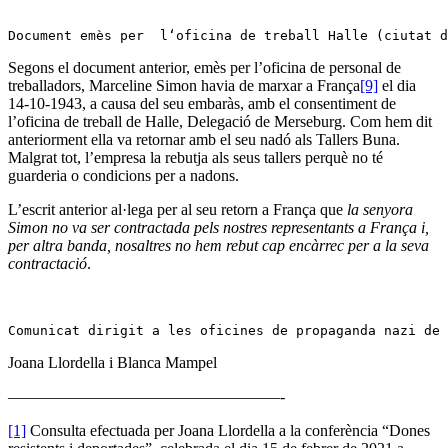
Document emès per  l‘oficina de treball Halle (ciutat d
Segons el document anterior, emès per l’oficina de personal de
treballadors, Marceline Simon havia de marxar a França
[9]
el dia
14-10-1943, a causa del seu embaràs, amb el consentiment de
l’oficina de treball de Halle, Delegació de Merseburg. Com hem dit
anteriorment ella va retornar amb el seu nadó als Tallers Buna.
Malgrat tot, l’empresa la rebutja als seus tallers perquè no té
guarderia o condicions per a nadons.
L’escrit anterior al·lega per al seu retorn a França que
la senyora
Simon no va ser contractada pels nostres representants a França i,
per altra banda, nosaltres no hem rebut cap encàrrec per a la seva
contractació
.
Comunicat dirigit a les oficines de propaganda nazi de 
Joana Llordella i Blanca Mampel
—————————————————-
[1]
Consulta efectuada per Joana Llordella a la conferència “Dones