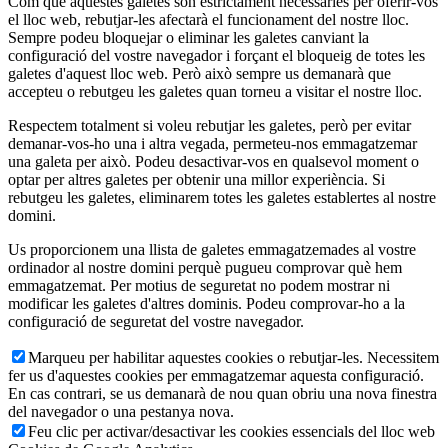
Com que aquestes galetes són estrictament necessàries per oferir-vos
el lloc web, rebutjar-les afectarà el funcionament del nostre lloc.
Sempre podeu bloquejar o eliminar les galetes canviant la
configuració del vostre navegador i forçant el bloqueig de totes les
galetes d'aquest lloc web. Però això sempre us demanarà que
accepteu o rebutgeu les galetes quan torneu a visitar el nostre lloc.
Respectem totalment si voleu rebutjar les galetes, però per evitar
demanar-vos-ho una i altra vegada, permeteu-nos emmagatzemar
una galeta per això. Podeu desactivar-vos en qualsevol moment o
optar per altres galetes per obtenir una millor experiència. Si
rebutgeu les galetes, eliminarem totes les galetes establertes al nostre
domini.
Us proporcionem una llista de galetes emmagatzemades al vostre
ordinador al nostre domini perquè pugueu comprovar què hem
emmagatzemat. Per motius de seguretat no podem mostrar ni
modificar les galetes d'altres dominis. Podeu comprovar-ho a la
configuració de seguretat del vostre navegador.
Marqueu per habilitar aquestes cookies o rebutjar-les. Necessitem
fer us d'aquestes cookies per emmagatzemar aquesta configuració.
En cas contrari, se us demanarà de nou quan obriu una nova finestra
del navegador o una pestanya nova.
Feu clic per activar/desactivar les cookies essencials del lloc web