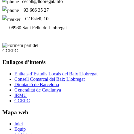
cecbll@llobregat.info
93 666 35 27
C/ Estelí, 10
08980 Sant Feliu de Llobregat
Enllaços d’interès
Entitats d’Estudis Locals del Baix Llobregat
Consell Comarcal del Baix Llobregat
Diputació de Barcelona
Generalitat de Catalunya
IRMU
CCEPC
Mapa web
Inici
Equip