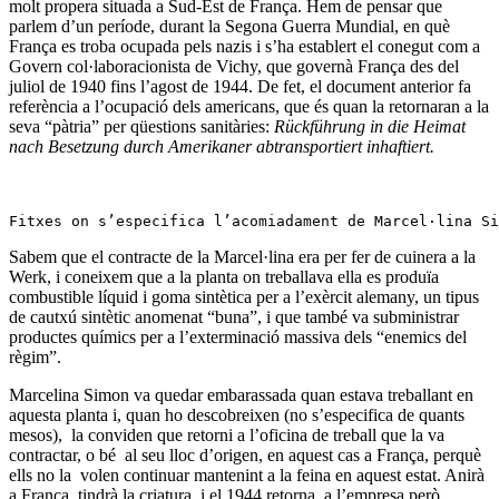
molt propera situada a Sud-Est de França. Hem de pensar que
parlem d’un període, durant la Segona Guerra Mundial, en què
França es troba ocupada pels nazis i s’ha establert el conegut com a
Govern col·laboracionista de Vichy, que governà França des del
juliol de 1940 fins l’agost de 1944. De fet, el document anterior fa
referència a l’ocupació dels americans, que és quan la retornaran a la
seva “pàtria” per qüestions sanitàries:
Rückführung in die Heimat
nach Besetzung durch Amerikaner abtransportiert inhaftiert.
Fitxes on s’especifica l’acomiadament de Marcel·lina Si
Sabem que el contracte de la Marcel·lina era per fer de cuinera a la
Werk, i coneixem que a la planta on treballava ella es produïa
combustible líquid i goma sintètica per a l’exèrcit alemany, un tipus
de cautxú sintètic anomenat “buna”, i que també va subministrar
productes químics per a l’exterminació massiva dels “enemics del
règim”.
Marcelina Simon va quedar embarassada quan estava treballant en
aquesta planta i, quan ho descobreixen (no s’especifica de quants
mesos), la conviden que retorni a l’oficina de treball que la va
contractar, o bé al seu lloc d’origen, en aquest cas a França, perquè
ells no la volen continuar mantenint a la feina en aquest estat. Anirà
a França, tindrà la criatura, i el 1944 retorna a l’empresa però