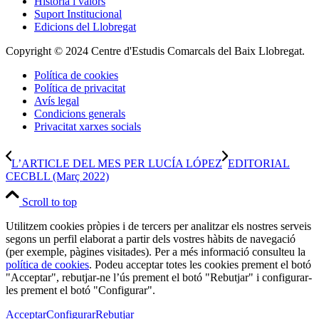
Història i valors
Suport Institucional
Edicions del Llobregat
Copyright © 2024 Centre d'Estudis Comarcals del Baix Llobregat.
Política de cookies
Política de privacitat
Avís legal
Condicions generals
Privacitat xarxes socials
L’ARTICLE DEL MES PER LUCÍA LÓPEZ
EDITORIAL
CECBLL (Març 2022)
Scroll to top
Utilitzem cookies pròpies i de tercers per analitzar els nostres serveis
segons un perfil elaborat a partir dels vostres hàbits de navegació
(per exemple, pàgines visitades). Per a més informació consulteu la
política de cookies
. Podeu acceptar totes les cookies prement el botó
"Acceptar", rebutjar-ne l’ús prement el botó "Rebutjar" i configurar-
les prement el botó "Configurar".
Acceptar
Configurar
Rebutjar