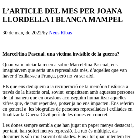
L’ARTICLE DEL MES PER JOANA
LLORDELLA I BLANCA MAMPEL
30 de març de 2022
/
by
Neus Ribas
Marcel·lina Pascual, una víctima invisible de la guerra?
Quan vam iniciar la recerca sobre Marcel·lina Pascual, ens
imaginàvem que seria una represaliada més, d’aquelles que van
haver d’exiliar-se a França, però no va ser així.
Els que ens dediquem a la recuperació de la memòria històrica a
través de la història oral, sovint empatitzem amb aquestes persones
de tal manera que en ocasions aconseguim humanitzar aquelles
xifres que, de tant repetides, potser ja no ens impacten. Ens referim
en general a les biografies de persones represaliades i exiliades en
finalitzar la Guerra Civil però de les dones en concret.
Les dones sempre sembla que han jugat un paper menys destacat i,
per tant, han sofert menys repressió. La raó és múltiple, als
documents són molt sovint oblidades. Fins i tot quan intentem fer