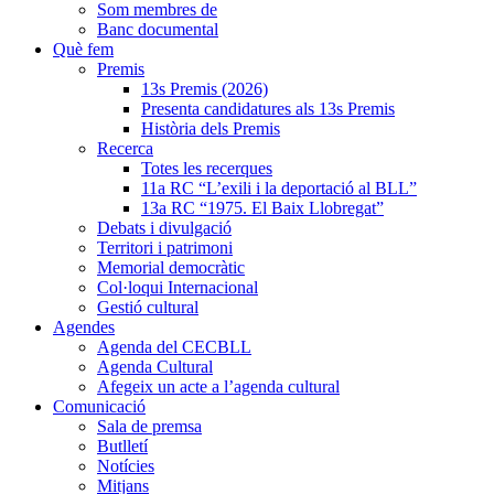
Som membres de
Banc documental
Què fem
Premis
13s Premis (2026)
Presenta candidatures als 13s Premis
Història dels Premis
Recerca
Totes les recerques
11a RC “L’exili i la deportació al BLL”
13a RC “1975. El Baix Llobregat”
Debats i divulgació
Territori i patrimoni
Memorial democràtic
Col·loqui Internacional
Gestió cultural
Agendes
Agenda del CECBLL
Agenda Cultural
Afegeix un acte a l’agenda cultural
Comunicació
Sala de premsa
Butlletí
Notícies
Mitjans