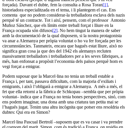
forçada). Davant el dubte, fem la consulta a Rosa Toran
[1]
,
historiadora especialitzada en el tema, i li plantegem el cas. Ens
comenta que no podem considerar-la treballadora esclava dels nazis
perquè té un contracte. Tot i així, pensem, com el professor Antonio
Muñoz Sánchez, que els límits entre treball forçat i lliure en la
França ocupada són difusos
[2]
. No hem tingut la manera de saber
amb la documentació de la qual disposem, si la nostra protagonista
va anar a Alemanya per pròpia voluntat o ho va fer forçada per les
circumnstàncies. Tanmateix, encara que hagués estat lliure, això no
significa gran cosa ja que des del 1942 els alemanys recluten
massivament treballadors i treballadores per a les seves fàbriques, a
més, han enfonsat a propòsit l’economia dels països perquè hom es
vegi forçat a emigrar.
Podem suposar que la Marcel·lina no tenia un treball estable a
França i, per tant, passava dificultats, com la majoria d’exiliats i
emigrants, i això l’obligarà a emigrar a Alemanya. A més a més, el
fet que ella retorni a la fàbrica de Schkopau –sembla que per pròpia
voluntat– indica que a França no tenia bones perspectives, sinó, com
ens podem imaginar, una dona amb una criatura tan petita mai se
l’hagués jugat. Tenim una altra incògnita que potser ens resoldria els
dubtes: Qui era en Simon?
Marcel·lina Pascual Bertrolí –suposem que es va casar i va prendre
el cognom del marit, Simon, com és tradició a França, on residia en