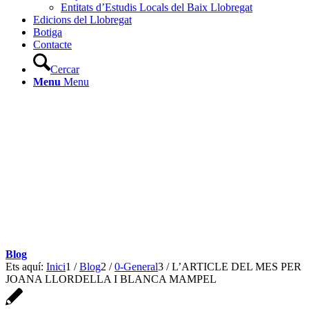
Entitats d’Estudis Locals del Baix Llobregat
Edicions del Llobregat
Botiga
Contacte
Cercar
Menu
Menu
Blog
Ets aquí:
Inici
1
/
Blog
2
/
0-General
3
/
L’ARTICLE DEL MES PER
JOANA LLORDELLA I BLANCA MAMPEL