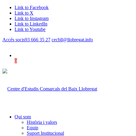
Link to Facebook
Link to X
Link to Instagram
Link to LinkedIn
Link to Youtube
Accés socis
93 666 35 27
cecbll@llobregat.info
0
Shopping Cart
Qui som
Història i valors
Equip
Suport Institucional