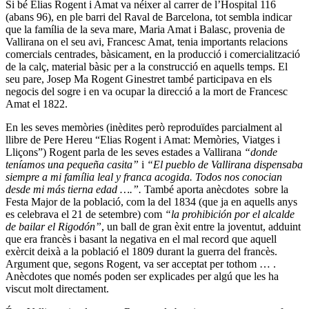
Si bé Elias Rogent i Amat va néixer al carrer de l’Hospital 116
(abans 96), en ple barri del Raval de Barcelona, tot sembla indicar
que la família de la seva mare, Maria Amat i Balasc, provenia de
Vallirana on el seu avi, Francesc Amat, tenia importants relacions
comercials centrades, bàsicament, en la producció i comercialització
de la calç, material bàsic per a la construcció en aquells temps. El
seu pare, Josep Ma Rogent Ginestret també participava en els
negocis del sogre i en va ocupar la direcció a la mort de Francesc
Amat el 1822.
En les seves memòries (inèdites però reproduïdes parcialment al
llibre de Pere Hereu “Elias Rogent i Amat: Memòries, Viatges i
Lliçons”) Rogent parla de les seves estades a Vallirana
“donde
teníamos una pequeña casita”
i
“El pueblo de Vallirana dispensaba
siempre a mi família leal y
franca acogida. Todos nos conocian
desde mi más tierna edad ….”.
També aporta anècdotes sobre la
Festa Major de la població, com la del 1834 (que ja en aquells anys
es celebrava el 21 de setembre) com
“la prohibición por el alcalde
de bailar el Rigodón”
, un ball de gran èxit entre la joventut, adduint
que era francès i basant la negativa en el mal record que aquell
exèrcit deixà a la població el 1809 durant la guerra del francès.
Argument que, segons Rogent, va ser acceptat per tothom … .
Anècdotes que només poden ser explicades per algú que les ha
viscut molt directament.