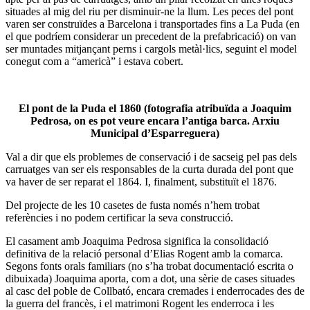
situades al mig del riu per disminuir-ne la llum. Les peces del pont
varen ser construïdes a Barcelona i transportades fins a La Puda (en
el que podríem considerar un precedent de la prefabricació) on van
ser muntades mitjançant perns i cargols metàl·lics, seguint el model
conegut com a “americà” i estava cobert.
El pont de la Puda el 1860 (fotografia atribuïda a Joaquim
Pedrosa, on es pot veure encara l’antiga barca. Arxiu
Municipal d’Esparreguera)
Val a dir que els problemes de conservació i de sacseig pel pas dels
carruatges van ser els responsables de la curta durada del pont que
va haver de ser reparat el 1864. I, finalment, substituït el 1876.
Del projecte de les 10 casetes de fusta només n’hem trobat
referències i no podem certificar la seva construcció.
El casament amb Joaquima Pedrosa significa la consolidació
definitiva de la relació personal d’Elias Rogent amb la comarca.
Segons fonts orals familiars (no s’ha trobat documentació escrita o
dibuixada) Joaquima aporta, com a dot, una sèrie de cases situades
al casc del poble de Collbató, encara cremades i enderrocades des de
la guerra del francès, i el matrimoni Rogent les enderroca i les