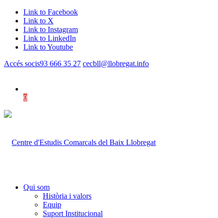
Link to Facebook
Link to X
Link to Instagram
Link to LinkedIn
Link to Youtube
Accés socis
93 666 35 27
cecbll@llobregat.info
0
Shopping Cart
Qui som
Història i valors
Equip
Suport Institucional