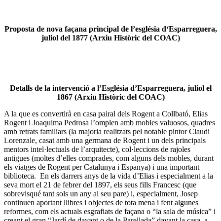
Proposta de nova façana principal de l’església d‘Esparreguera,
juliol del 1877 (Arxiu Històric del COAC)
Detalls de la intervenció a l’Església d’Esparreguera, juliol el
1867 (Arxiu Històric del COAC)
A la que es convertirà en casa pairal dels Rogent a Collbató, Elias
Rogent i Joaquima Pedrosa l’omplen amb mobles valuosos, quadres
amb retrats familiars (la majoria realitzats pel notable pintor Claudi
Lorenzale, casat amb una germana de Rogent i un dels principals
mentors intel·lectuals de l’arquitecte), col·leccions de rajoles
antigues (moltes d’elles comprades, com alguns dels mobles, durant
els viatges de Rogent per Catalunya i Espanya) i una important
biblioteca. En els darrers anys de la vida d’Elias i especialment a la
seva mort el 21 de febrer del 1897, els seus fills Francesc (que
sobrevisqué tant sols un any al seu pare) i, especialment, Josep
continuen aportant llibres i objectes de tota mena i fent algunes
reformes, com els actuals esgrafiats de façana o “la sala de música” i
creant el gran “Jardí de davant o de la Parellada” davant la casa, a