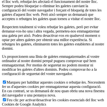
el lloc web, rebutjar-les afectarà el funcionament del nostre lloc.
Sempre podeu bloquejar o eliminar les galetes canviant la
configuració del vostre navegador i forçant el bloqueig de totes les
galetes d'aquest lloc web. Però això sempre us demanarà que
accepteu o rebutgeu les galetes quan torneu a visitar el nostre lloc.
Respectem totalment si voleu rebutjar les galetes, però per evitar
demanar-vos-ho una i altra vegada, permeteu-nos emmagatzemar
una galeta per això. Podeu desactivar-vos en qualsevol moment o
optar per altres galetes per obtenir una millor experiència. Si
rebutgeu les galetes, eliminarem totes les galetes establertes al nostre
domini.
Us proporcionem una llista de galetes emmagatzemades al vostre
ordinador al nostre domini perquè pugueu comprovar què hem
emmagatzemat. Per motius de seguretat no podem mostrar ni
modificar les galetes d'altres dominis. Podeu comprovar-ho a la
configuració de seguretat del vostre navegador.
Marqueu per habilitar aquestes cookies o rebutjar-les. Necessitem
fer us d'aquestes cookies per emmagatzemar aquesta configuració.
En cas contrari, se us demanarà de nou quan obriu una nova finestra
del navegador o una pestanya nova.
Feu clic per activar/desactivar les cookies essencials del lloc web
Cookies de Google Analytics