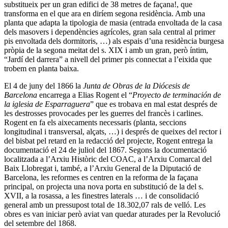
substitueix per un gran edifici de 38 metres de façana!, que
transforma en el que ara en diríem segona residència. Amb una
planta que adapta la tipologia de masia (entrada envoltada de la casa
dels masovers i dependències agrícoles, gran sala central al primer
pis envoltada dels dormitoris, …) als espais d’una residència burgesa
pròpia de la segona meitat del s. XIX i amb un gran, però íntim,
“Jardí del darrera” a nivell del primer pis connectat a l’eixida que
trobem en planta baixa.
El 4 de juny del 1866 la
Junta de Obras de la Diócesis de
Barcelona
encarrega a Elias Rogent el “
Proyecto de terminación de
la iglesia de Esparraguera
” que es trobava en mal estat després de
les destrosses provocades per les guerres del francès i carlines.
Rogent en fa els aixecaments necessaris (planta, seccions
longitudinal i transversal, alçats, …) i després de queixes del rector i
del bisbat pel retard en la redacció del projecte, Rogent entrega la
documentació el 24 de juliol del 1867. Segons la documentació
localitzada a l’Arxiu Històric del COAC, a l’Arxiu Comarcal del
Baix Llobregat i, també, a l’Arxiu General de la Diputació de
Barcelona, les reformes es centren en la reforma de la façana
principal, on projecta una nova porta en substitució de la del s.
XVII, a la rosassa, a les finestres laterals … i de consolidació
general amb un pressupost total de 18.302,07 rals de velló. Les
obres es van iniciar però aviat van quedar aturades per la Revolució
del setembre del 1868.