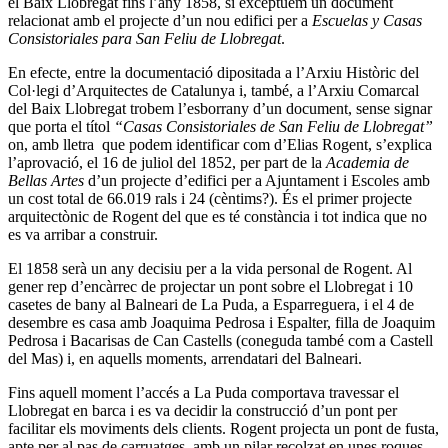
el Baix Llobregat fins l’any 1858, si exceptuem un document
relacionat amb el projecte d’un nou edifici per a
Escuelas y Casas
Consistoriales para San Feliu de Llobregat
.
En efecte, entre la documentació dipositada a l’Arxiu Històric del
Col·legi d’Arquitectes de Catalunya i, també, a l’Arxiu Comarcal
del Baix Llobregat trobem l’esborrany d’un document, sense signar
que porta el títol
“Casas Consistoriales de San Feliu de Llobregat”
on, amb lletra que podem identificar com d’Elias Rogent, s’explica
l’aprovació, el 16 de juliol del 1852, per part de la
Academia de
Bellas Artes
d’un projecte d’edifici per a Ajuntament i Escoles amb
un cost total de 66.019 rals i 24 (cèntims?). És el primer projecte
arquitectònic de Rogent del que es té constància i tot indica que no
es va arribar a construir.
El 1858 serà un any decisiu per a la vida personal de Rogent. Al
gener rep d’encàrrec de projectar un pont sobre el Llobregat i 10
casetes de bany al Balneari de La Puda, a Esparreguera, i el 4 de
desembre es casa amb Joaquima Pedrosa i Espalter, filla de Joaquim
Pedrosa i Bacarisas de Can Castells (coneguda també com a Castell
del Mas) i, en aquells moments, arrendatari del Balneari.
Fins aquell moment l’accés a La Puda comportava travessar el
Llobregat en barca i es va decidir la construcció d’un pont per
facilitar els moviments dels clients. Rogent projecta un pont de fusta,
apte per al pas de carruatges, amb un pilar recolzat en unes roques