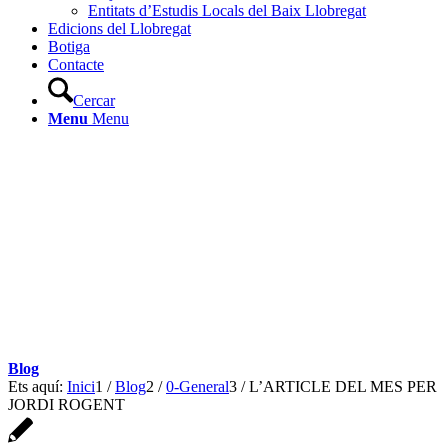
Entitats d’Estudis Locals del Baix Llobregat
Edicions del Llobregat
Botiga
Contacte
Cercar
Menu
Menu
Blog
Ets aquí:
Inici
1
/
Blog
2
/
0-General
3
/
L’ARTICLE DEL MES PER
JORDI ROGENT