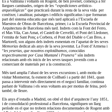
És a Vallirana i voltants on Rogent, de ben jovenet, comença a fer
llargues caminades, origen de les
“expediciones artístico-
arqueològicas”
que practicarà durant la resta de la seva vida per
conèixer, i analitzar, paisatges i edificis significatius i que formaran
part del sistema educatiu que més tard aplicarà a l’Escuela de
Maestros de Obras de Barcelona, primer, i a la Escuela Provincial de
Arquitectura de Barcelona més tard. Indrets com la Font del Ferro,
el Mas Vila, Can Amat, el Castell de Cervelló, el Pont del Lledoner,
l’ermita de Sant Ponç a Corbera, el Pont del Diable o Can Bros, a
Martorell, son alguns dels indrets esmentats en l’apartat de les seves
Memorias
dedicat als anys de la seva joventut. La Font d’Armena i
“
les yeserias, que nosotros explotábamos, conocidas
respectivamente por Casa Muntané i Prunera”
són indrets
relacionats amb els inicis de les seves tasques jovenils com a
comerciant de materials per a la construcció.
Més tard amplia l’abast de les seves excursions i, amb motiu de
visitar Montserrat, fa esment de Collbató i a partir del 1841, quan
passa a intervenir més directament en el negoci familiar, continua
parlant de Vallirana i els seus voltants ara per motius de feina, però
també, de lleure.
Els anys d’estudis a Madrid, on obté el títol d’arquitecte l’any 1851,
i de consolidació professional a Barcelona, signifiquen un llarg
període en el que no trobem relacions documentades de Rogent amb