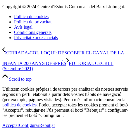
Copyright © 2024 Centre d'Estudis Comarcals del Baix Llobregat.
Política de cookies
Política de privacitat
Avís legal
Condicions generals
Privacitat xarxes socials
XERRADA-COL·LOQUI: DESCOBRIR EL CANAL DE LA
INFANTA 200 ANYS DESPRÉS
EDITORIAL CECBLL
(Setembre 2021)
Scroll to top
Utilitzem cookies pròpies i de tercers per analitzar els nostres serveis
segons un perfil elaborat a partir dels vostres hàbits de navegació
(per exemple, pàgines visitades). Per a més informació consulteu la
política de cookies
. Podeu acceptar totes les cookies prement el botó
"Acceptar", rebutjar-ne l’ús prement el botó "Rebutjar" i configurar-
les prement el botó "Configurar".
Acceptar
Configurar
Rebutjar