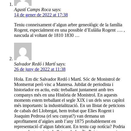
Agustí Camps Roca
says:
14 de gener de 2022 at 17:38
Teniu conneixament d’algun arbre geneològic de la família
Rogent, especialment en una possible d’Eulàlia Rogent …. ,
nascuda al voltant de 1810 1830 …
Salvador Redó i Martí
says:
26 de juny de 2022 at 11:38
Hola. Em dic Salvador Redó i Martí. Sóc de Monistrol de
Montserrat però visc a Manresa. Jubilat de periodista i
historiador en actiu, estic treballant juntament amb tres
companys més en una Història de Monistrol. En aquests
moments estem treballant el segle XIX i un dels seus capítol
més importants: la industrialització. En un llistat de peticions
de cabals del Llobregat, hem trobat que Elies Rogent i
Joaquim Pedrosa (el seu cunyat?) van demana un
aprofitament d’aigües amb l’any 1875 probablement en
representació d’algun fabricant. En teniu cap notícia? Podria