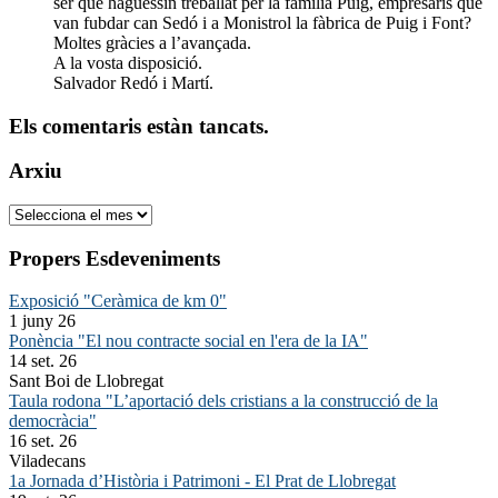
ser que haguessin treballat per la família Puig, empresaris que
van fubdar can Sedó i a Monistrol la fàbrica de Puig i Font?
Moltes gràcies a l’avançada.
A la vosta disposició.
Salvador Redó i Martí.
Els comentaris estàn tancats.
Arxiu
Arxiu
Propers Esdeveniments
Exposició "Ceràmica de km 0"
1 juny 26
Ponència "El nou contracte social en l'era de la IA"
14 set. 26
Sant Boi de Llobregat
Taula rodona "L’aportació dels cristians a la construcció de la
democràcia"
16 set. 26
Viladecans
1a Jornada d’Història i Patrimoni - El Prat de Llobregat