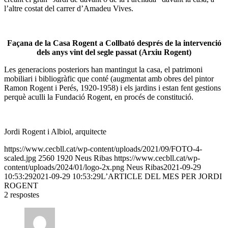
l’altre costat del carrer d’Amadeu Vives.
Façana de la Casa Rogent a Collbató després de la intervenció
dels anys vint del segle passat (Arxiu Rogent)
Les generacions posteriors han mantingut la casa, el patrimoni
mobiliari i bibliogràfic que conté (augmentat amb obres del pintor
Ramon Rogent i Perés, 1920-1958) i els jardins i estan fent gestions
perquè aculli la Fundació Rogent, en procés de constitució.
Jordi Rogent i Albiol, arquitecte
https://www.cecbll.cat/wp-content/uploads/2021/09/FOTO-4-
scaled.jpg
2560
1920
Neus Ribas
https://www.cecbll.cat/wp-
content/uploads/2024/01/logo-2x.png
Neus Ribas
2021-09-29
10:53:29
2021-09-29 10:53:29
L’ARTICLE DEL MES PER JORDI
ROGENT
2
respostes