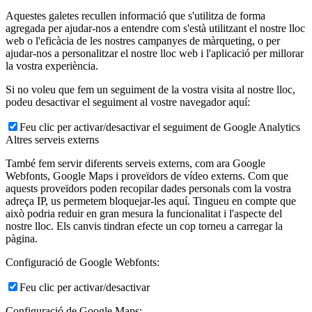
Aquestes galetes recullen informació que s'utilitza de forma
agregada per ajudar-nos a entendre com s'està utilitzant el nostre lloc
web o l'eficàcia de les nostres campanyes de màrqueting, o per
ajudar-nos a personalitzar el nostre lloc web i l'aplicació per millorar
la vostra experiència.
Si no voleu que fem un seguiment de la vostra visita al nostre lloc,
podeu desactivar el seguiment al vostre navegador aquí:
Feu clic per activar/desactivar el seguiment de Google Analytics
Altres serveis externs
També fem servir diferents serveis externs, com ara Google
Webfonts, Google Maps i proveïdors de vídeo externs. Com que
aquests proveïdors poden recopilar dades personals com la vostra
adreça IP, us permetem bloquejar-les aquí. Tingueu en compte que
això podria reduir en gran mesura la funcionalitat i l'aspecte del
nostre lloc. Els canvis tindran efecte un cop torneu a carregar la
pàgina.
Configuració de Google Webfonts:
Feu clic per activar/desactivar
Configuració de Google Maps: