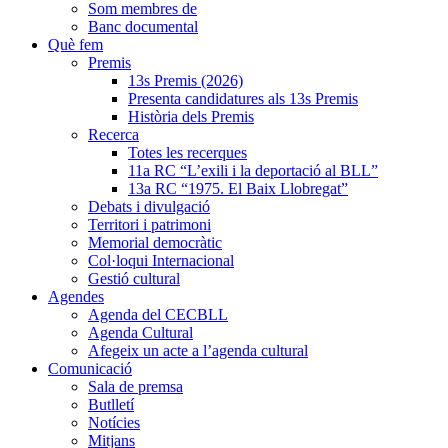
Som membres de
Banc documental
Què fem
Premis
13s Premis (2026)
Presenta candidatures als 13s Premis
Història dels Premis
Recerca
Totes les recerques
11a RC “L’exili i la deportació al BLL”
13a RC “1975. El Baix Llobregat”
Debats i divulgació
Territori i patrimoni
Memorial democràtic
Col·loqui Internacional
Gestió cultural
Agendes
Agenda del CECBLL
Agenda Cultural
Afegeix un acte a l’agenda cultural
Comunicació
Sala de premsa
Butlletí
Notícies
Mitjans