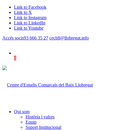
Link to Facebook
Link to X
Link to Instagram
Link to LinkedIn
Link to Youtube
Accés socis
93 666 35 27
cecbll@llobregat.info
0
Shopping Cart
Qui som
Història i valors
Equip
Suport Institucional