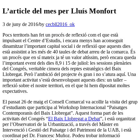
L’article del mes per Lluís Monfort
3 de juny de 2016
/
by
cecbll2016_ok
Pocs territoris han fet un procés de reflexió com el que està
impulsant el Centre d’Estudis, i encara menys han aconseguit
dinamitzar l’important capital social i de reflexió que aquests dies
està assistint a les més de 40 taules de debat arreu de la comarca. És
un procés que en sí mateix ja té un valor altíssim, però encara queda
l’important event dels dies 8,9 i 15 de juliol: les sessions plenàries
del Congrés, veritable cimera dels reptes estratègics del Baix
Llobregat. Però l’ambició del projecte és gran i no s’atura aquí. Una
important activitat s’està desenvolupant aquests dies: un taller –
reflexió sobre el nostre territori, en el que hi hem dipositat moltes
expectatives.
El passat 26 de maig el Consell Comarcal va acollir la visita del grup
d’estudiants que participa al Workshop Internacional “Paisatges
Contemporanis del Baix Llobregat”. Aquest forma part de les
activitats del Congrés “
El Baix Llobregat a Debat
”, i està organitzat
per l’Observatori de la Urbanització, a través del Màster en
Intervenció i Gestió del Paisatge i del Patrimoni de la UAB, i està
coordinat pel Dr. Francesc Muñoz. Podeu trobar informació