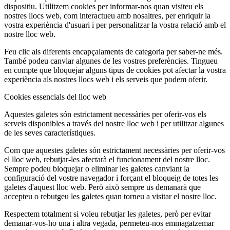
dispositiu. Utilitzem cookies per informar-nos quan visiteu els
nostres llocs web, com interactueu amb nosaltres, per enriquir la
vostra experiència d'usuari i per personalitzar la vostra relació amb el
nostre lloc web.
Feu clic als diferents encapçalaments de categoria per saber-ne més.
També podeu canviar algunes de les vostres preferències. Tingueu
en compte que bloquejar alguns tipus de cookies pot afectar la vostra
experiència als nostres llocs web i els serveis que podem oferir.
Cookies essencials del lloc web
Aquestes galetes són estrictament necessàries per oferir-vos els
serveis disponibles a través del nostre lloc web i per utilitzar algunes
de les seves característiques.
Com que aquestes galetes són estrictament necessàries per oferir-vos
el lloc web, rebutjar-les afectarà el funcionament del nostre lloc.
Sempre podeu bloquejar o eliminar les galetes canviant la
configuració del vostre navegador i forçant el bloqueig de totes les
galetes d'aquest lloc web. Però això sempre us demanarà que
accepteu o rebutgeu les galetes quan torneu a visitar el nostre lloc.
Respectem totalment si voleu rebutjar les galetes, però per evitar
demanar-vos-ho una i altra vegada, permeteu-nos emmagatzemar