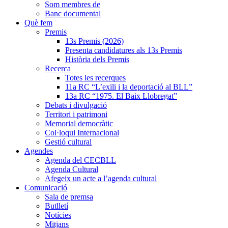
Som membres de
Banc documental
Què fem
Premis
13s Premis (2026)
Presenta candidatures als 13s Premis
Història dels Premis
Recerca
Totes les recerques
11a RC “L’exili i la deportació al BLL”
13a RC “1975. El Baix Llobregat”
Debats i divulgació
Territori i patrimoni
Memorial democràtic
Col·loqui Internacional
Gestió cultural
Agendes
Agenda del CECBLL
Agenda Cultural
Afegeix un acte a l’agenda cultural
Comunicació
Sala de premsa
Butlletí
Notícies
Mitjans