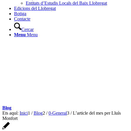
Entitats d’Estudis Locals del Baix Llobregat
Edicions del Llobregat
Botiga
Contacte
Cercar
Menu
Menu
Blog
Ets aquí:
Inici
1
/
Blog
2
/
0-General
3
/
L’article del mes per Lluís
Monfort