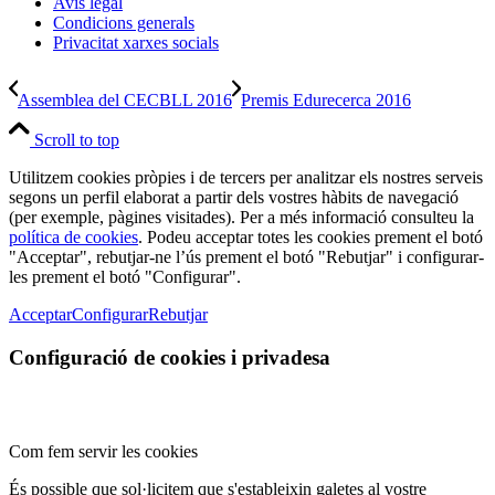
Avís legal
Condicions generals
Privacitat xarxes socials
Assemblea del CECBLL 2016
Premis Edurecerca 2016
Scroll to top
Utilitzem cookies pròpies i de tercers per analitzar els nostres serveis
segons un perfil elaborat a partir dels vostres hàbits de navegació
(per exemple, pàgines visitades). Per a més informació consulteu la
política de cookies
. Podeu acceptar totes les cookies prement el botó
"Acceptar", rebutjar-ne l’ús prement el botó "Rebutjar" i configurar-
les prement el botó "Configurar".
Acceptar
Configurar
Rebutjar
Configuració de cookies i privadesa
Com fem servir les cookies
És possible que sol·licitem que s'estableixin galetes al vostre