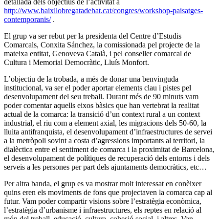
detallada dels objectius de l’activitat a
http://www.baixllobregatadebat.cat/congres/workshop-paisatges-
contemporanis/
.
El grup va ser rebut per la presidenta del Centre d’Estudis
Comarcals, Conxita Sánchez, la comissionada pel projecte de la
mateixa entitat, Genoveva Català, i pel conseller comarcal de
Cultura i Memorial Democràtic, Lluís Monfort.
L’objectiu de la trobada, a més de donar una benvinguda
institucional, va ser el poder aportar elements clau i pistes pel
desenvolupament del seu treball. Durant més de 90 minuts vam
poder comentar aquells eixos bàsics que han vertebrat la realitat
actual de la comarca: la transició d’un context rural a un context
industrial, el riu com a element axial, les migracions dels 50-60, la
lluita antifranquista, el desenvolupament d’infraestructures de servei
a la metròpoli sovint a costa d’agressions importants al territori, la
dialèctica entre el sentiment de comarca i la proximitat de Barcelona,
el desenvolupament de polítiques de recuperació dels entorns i dels
serveis a les persones per part dels ajuntaments democràtics, etc…
Per altra banda, el grup es va mostrar molt interessat en conèixer
quins eren els moviments de fons que projectaven la comarca cap al
futur. Vam poder compartir visions sobre l’estratègia econòmica,
l’estratègia d’urbanisme i infraestructures, els reptes en relació al
món del treball, educació, cultura, cohesió social, i altres. Van