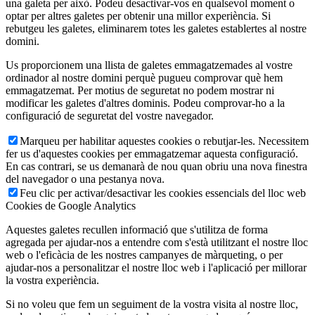
una galeta per això. Podeu desactivar-vos en qualsevol moment o
optar per altres galetes per obtenir una millor experiència. Si
rebutgeu les galetes, eliminarem totes les galetes establertes al nostre
domini.
Us proporcionem una llista de galetes emmagatzemades al vostre
ordinador al nostre domini perquè pugueu comprovar què hem
emmagatzemat. Per motius de seguretat no podem mostrar ni
modificar les galetes d'altres dominis. Podeu comprovar-ho a la
configuració de seguretat del vostre navegador.
Marqueu per habilitar aquestes cookies o rebutjar-les. Necessitem
fer us d'aquestes cookies per emmagatzemar aquesta configuració.
En cas contrari, se us demanarà de nou quan obriu una nova finestra
del navegador o una pestanya nova.
Feu clic per activar/desactivar les cookies essencials del lloc web
Cookies de Google Analytics
Aquestes galetes recullen informació que s'utilitza de forma
agregada per ajudar-nos a entendre com s'està utilitzant el nostre lloc
web o l'eficàcia de les nostres campanyes de màrqueting, o per
ajudar-nos a personalitzar el nostre lloc web i l'aplicació per millorar
la vostra experiència.
Si no voleu que fem un seguiment de la vostra visita al nostre lloc,