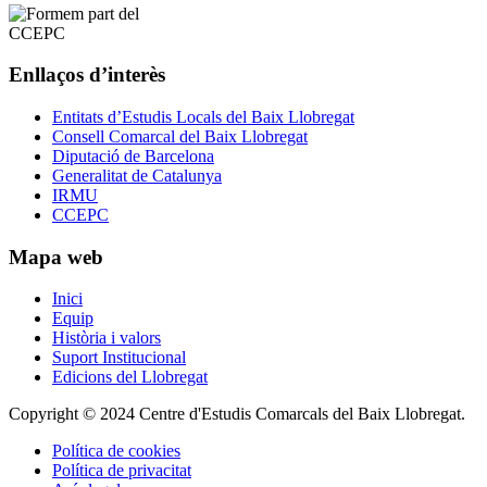
Enllaços d’interès
Entitats d’Estudis Locals del Baix Llobregat
Consell Comarcal del Baix Llobregat
Diputació de Barcelona
Generalitat de Catalunya
IRMU
CCEPC
Mapa web
Inici
Equip
Història i valors
Suport Institucional
Edicions del Llobregat
Copyright © 2024 Centre d'Estudis Comarcals del Baix Llobregat.
Política de cookies
Política de privacitat