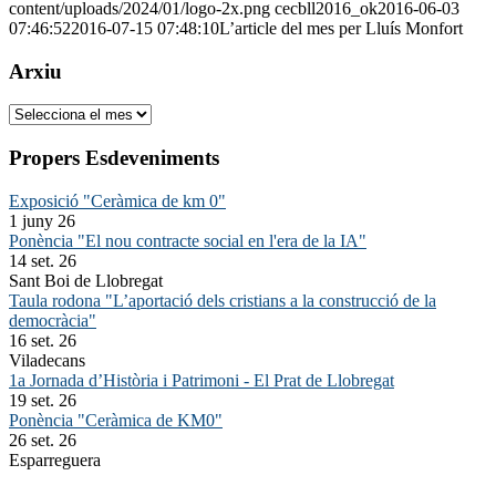
content/uploads/2024/01/logo-2x.png
cecbll2016_ok
2016-06-03
07:46:52
2016-07-15 07:48:10
L’article del mes per Lluís Monfort
Arxiu
Arxiu
Propers Esdeveniments
Exposició "Ceràmica de km 0"
1 juny 26
Ponència "El nou contracte social en l'era de la IA"
14 set. 26
Sant Boi de Llobregat
Taula rodona "L’aportació dels cristians a la construcció de la
democràcia"
16 set. 26
Viladecans
1a Jornada d’Història i Patrimoni - El Prat de Llobregat
19 set. 26
Ponència "Ceràmica de KM0"
26 set. 26
Esparreguera