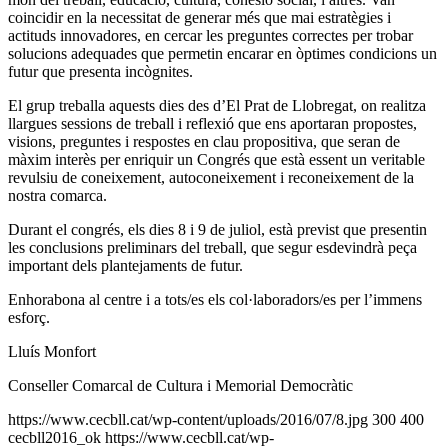
coincidir en la necessitat de generar més que mai estratègies i
actituds innovadores, en cercar les preguntes correctes per trobar
solucions adequades que permetin encarar en òptimes condicions un
futur que presenta incògnites.
El grup treballa aquests dies des d’El Prat de Llobregat, on realitza
llargues sessions de treball i reflexió que ens aportaran propostes,
visions, preguntes i respostes en clau propositiva, que seran de
màxim interès per enriquir un Congrés que està essent un veritable
revulsiu de coneixement, autoconeixement i reconeixement de la
nostra comarca.
Durant el congrés, els dies 8 i 9 de juliol, està previst que presentin
les conclusions preliminars del treball, que segur esdevindrà peça
important dels plantejaments de futur.
Enhorabona al centre i a tots/es els col·laboradors/es per l’immens
esforç.
Lluís Monfort
Conseller Comarcal de Cultura i Memorial Democràtic
https://www.cecbll.cat/wp-content/uploads/2016/07/8.jpg
300
400
cecbll2016_ok
https://www.cecbll.cat/wp-