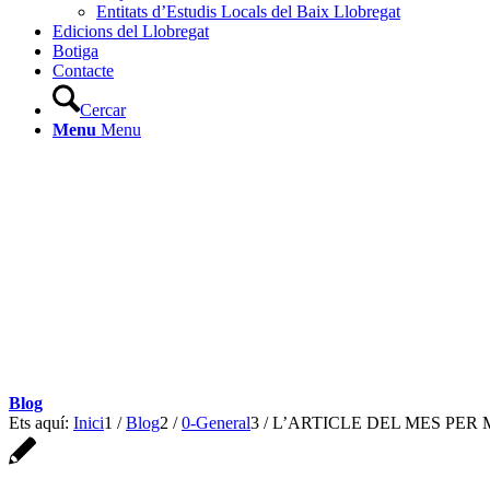
Entitats d’Estudis Locals del Baix Llobregat
Edicions del Llobregat
Botiga
Contacte
Cercar
Menu
Menu
Blog
Ets aquí:
Inici
1
/
Blog
2
/
0-General
3
/
L’ARTICLE DEL MES PER