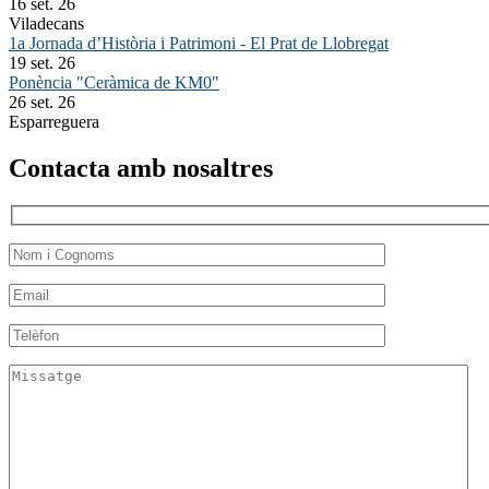
16 set. 26
Viladecans
1a Jornada d’Història i Patrimoni - El Prat de Llobregat
19 set. 26
Ponència "Ceràmica de KM0"
26 set. 26
Esparreguera
Contacta amb nosaltres