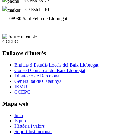
93 666 35 27
C/ Estelí, 10
08980 Sant Feliu de Llobregat
Enllaços d’interès
Entitats d’Estudis Locals del Baix Llobregat
Consell Comarcal del Baix Llobregat
Diputació de Barcelona
Generalitat de Catalunya
IRMU
CCEPC
Mapa web
Inici
Equip
Història i valors
Suport Institucional