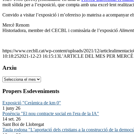
molt sòlida per a l’exposició, que compta amb una excel·lent realitzac
Convido a visitar l’exposició i m’ofereixo jo mateixa a acompanyar el
Mercè Renom
Historiadora, membre del CECBL i comissària de l’exposició
Alimenta
https://www.cecbll.cat/wp-content/uploads/2021/12/articlealimentac
10:18:25
2021-12-23 16:15:13
L’ARTICLE DEL MES PER MERC
Arxiu
Arxiu
Propers Esdeveniments
Exposició "Ceràmica de km 0"
1 juny 26
Ponència "El nou contracte social en l'era de la IA"
14 set. 26
Sant Boi de Llobregat
Taula rodona "L’aportació dels cristians a la construcció de la democr