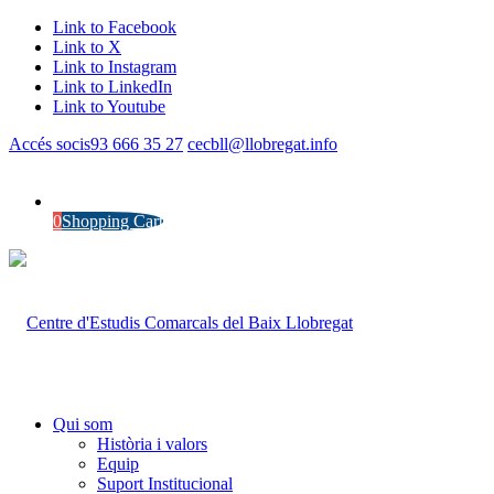
Link to Facebook
Link to X
Link to Instagram
Link to LinkedIn
Link to Youtube
Accés socis
93 666 35 27
cecbll@llobregat.info
0
Shopping Cart
Qui som
Història i valors
Equip
Suport Institucional