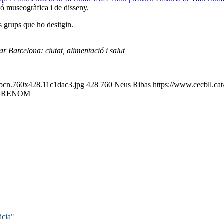
ió museogràfica i de disseny.
s grups que ho desitgin.
r Barcelona: ciutat, alimentació i salut
iobcn.760x428.11c1dac3.jpg
428
760
Neus Ribas
https://www.cecbll.ca
È RENOM
àcia"