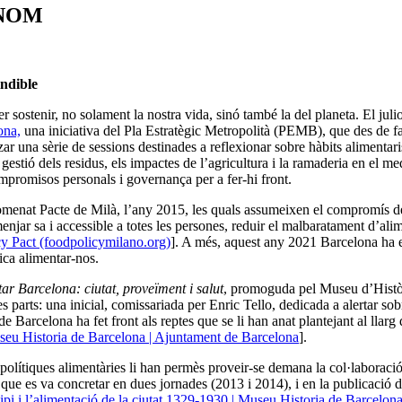
ENOM
ndible
ostenir, no solament la nostra vida, sinó també la del planeta. El juli
ona,
una iniciativa del Pla Estratègic Metropolità (PEMB), que des de f
 una sèrie de sessions destinades a reflexionar sobre hàbits alimentari
 gestió dels residus, els impactes de l’agricultura i la ramaderia en el 
promisos personals i governança per a fer-hi front.
nomenat Pacte de Milà, l’any 2015, les quals assumeixen el compromís de
menjar sa i accessible a totes les persones, reduir el malbaratament d’alime
y Pact (foodpolicymilano.org)
]. A més, aquest any 2021 Barcelona ha e
ica alimentar-nos.
ar Barcelona: ciutat, proveïment i salut
, promoguda pel Museu d’Histò
s parts: una inicial, comissariada per Enric Tello, dedicada a alertar sobr
rcelona ha fet front als reptes que se li han anat plantejant al llarg d
useu Historia de Barcelona | Ajuntament de Barcelona
].
olítiques alimentàries li han permès proveir-se demana la col·laboració i
e es va concretar en dues jornades (2013 i 2014), i en la publicació de
ipi i l’alimentació de la ciutat 1329-1930 | Museu Historia de Barcelo