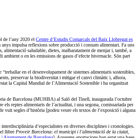
ol de l’any 2020 el
Centre d’Estudis Comarcals del Baix Llobregat es
a anys impulsa reflexions sobre producció i consum alimentari. Fa uns
s, alimentació saludable, dietes, malbaratament de menjar i, també, a
medi ambient o en les emissions de gasos d’efecte hivernacle. Són part
 “treballar en el desenvolupament de sistemes alimentaris sostenibles,
nts, preservar la biodiversitat i mitigar el canvi climàtic i, alhora,
stat la Capital Mundial de l’Alimentació Sostenible i ha organitzat
ria de Barcelona (MUHBA) al Saló del Tinell, inaugurada l’octubre
e els reptes alimentaris de l’actualitat, i una segona, comissariada per
e vuit segles d’història [podeu veure els textos de l’exposició i alguna
nterdisciplinària d’especialistes en diverses disciplines i cronologies.
l llibre
Proveir Barcelona: el municipi i l’alimentació de la ciutat,
na | Ajuntament de Barcelona
]. Aquestes aportacions han estat una base