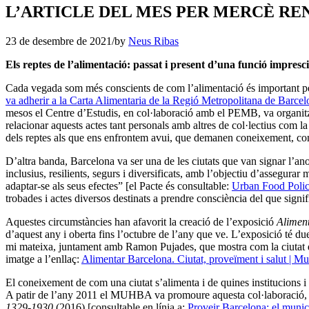
L’ARTICLE DEL MES PER MERCÈ R
23 de desembre de 2021
/
by
Neus Ribas
Els reptes de l’alimentació: passat i present
d’una funció impresci
Cada vegada som més conscients de com l’alimentació és important per s
va adherir a la Carta Alimentaria de la Regió Metropolitana de Barcel
mesos el Centre d’Estudis, en col·laboració amb el PEMB, va organitzar
relacionar aquests actes tant personals amb altres de col·lectius com la
dels reptes als que ens enfrontem avui, que demanen coneixement, com
D’altra banda, Barcelona va ser una de les ciutats que van signar l’a
inclusius, resilients, segurs i diversificats, amb l’objectiu d’assegurar 
adaptar-se als seus efectes” [el Pacte és consultable:
Urban Food Polic
trobades i actes diversos destinats a prendre consciència del que signif
Aquestes circumstàncies han afavorit la creació de l’exposició
Aliment
d’aquest any i oberta fins l’octubre de l’any que ve. L’exposició té due
mi mateixa, juntament amb Ramon Pujades, que mostra com la ciutat de Ba
imatge a l’enllaç:
Alimentar Barcelona. Ciutat, proveïment i salut | M
El coneixement de com una ciutat s’alimenta i de quines institucions i p
A patir de l’any 2011 el MUHBA va promoure aquesta col·laboració, qu
1329-1930
(2016) [consultable en línia a:
Proveir Barcelona: el munic