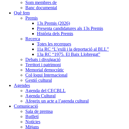
Som membres de
Banc documental
Què fem
Premis
13s Premis (2026)
Presenta candidatures als 13s Premis
Història dels Premis
Recerca
Totes les recerques
11a RC “L’exili i la deportació al BLL”
13a RC “1975. El Baix Llobregat”
Debats i divulgació
Territori i patrimoni
Memorial democràtic
Col·loqui Internacional
Gestió cultural
Agendes
Agenda del CECBLL
Agenda Cultural
Afegeix un acte a l’agenda cultural
Comunicació
Sala de premsa
Butlletí
Notícies
Mitjans