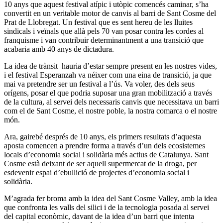
10 anys que aquest festival atípic i utòpic comencés caminar, s’ha
convertit en un veritable motor de canvis al barri de Sant Cosme del
Prat de Llobregat. Un festival que es sent hereu de les lluites
sindicals i veïnals que allà pels 70 van posar contra les cordes al
franquisme i van contribuir determinantment a una transició que
acabaria amb 40 anys de dictadura.
La idea de trànsit hauria d’estar sempre present en les nostres vides,
i el festival Esperanzah va néixer com una eina de transició, ja que
mai va pretendre ser un festival a l’ús. Va voler, des dels seus
orígens, posar el que podria suposar una gran mobilització a través
de la cultura, al servei dels necessaris canvis que necessitava un barri
com el de Sant Cosme, el nostre poble, la nostra comarca o el nostre
món.
Ara, gairebé després de 10 anys, els primers resultats d’aquesta
aposta comencen a prendre forma a través d’un dels ecosistemes
locals d’economia social i solidària més actius de Catalunya. Sant
Cosme està deixant de ser aquell supermercat de la droga, per
esdevenir espai d’ebullició de projectes d’economia social i
solidària.
M’agrada fer broma amb la idea del Sant Cosme Valley, amb la idea
que confronta les valls del silici i de la tecnologia posada al servei
del capital econòmic, davant de la idea d’un barri que intenta