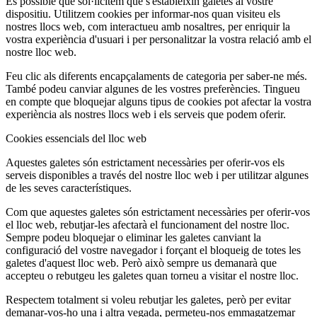
És possible que sol·licitem que s'estableixin galetes al vostre
dispositiu. Utilitzem cookies per informar-nos quan visiteu els
nostres llocs web, com interactueu amb nosaltres, per enriquir la
vostra experiència d'usuari i per personalitzar la vostra relació amb el
nostre lloc web.
Feu clic als diferents encapçalaments de categoria per saber-ne més.
També podeu canviar algunes de les vostres preferències. Tingueu
en compte que bloquejar alguns tipus de cookies pot afectar la vostra
experiència als nostres llocs web i els serveis que podem oferir.
Cookies essencials del lloc web
Aquestes galetes són estrictament necessàries per oferir-vos els
serveis disponibles a través del nostre lloc web i per utilitzar algunes
de les seves característiques.
Com que aquestes galetes són estrictament necessàries per oferir-vos
el lloc web, rebutjar-les afectarà el funcionament del nostre lloc.
Sempre podeu bloquejar o eliminar les galetes canviant la
configuració del vostre navegador i forçant el bloqueig de totes les
galetes d'aquest lloc web. Però això sempre us demanarà que
accepteu o rebutgeu les galetes quan torneu a visitar el nostre lloc.
Respectem totalment si voleu rebutjar les galetes, però per evitar
demanar-vos-ho una i altra vegada, permeteu-nos emmagatzemar