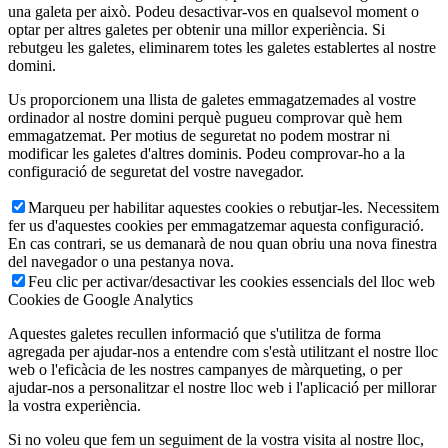
una galeta per això. Podeu desactivar-vos en qualsevol moment o
optar per altres galetes per obtenir una millor experiència. Si
rebutgeu les galetes, eliminarem totes les galetes establertes al nostre
domini.
Us proporcionem una llista de galetes emmagatzemades al vostre
ordinador al nostre domini perquè pugueu comprovar què hem
emmagatzemat. Per motius de seguretat no podem mostrar ni
modificar les galetes d'altres dominis. Podeu comprovar-ho a la
configuració de seguretat del vostre navegador.
Marqueu per habilitar aquestes cookies o rebutjar-les. Necessitem
fer us d'aquestes cookies per emmagatzemar aquesta configuració.
En cas contrari, se us demanarà de nou quan obriu una nova finestra
del navegador o una pestanya nova.
Feu clic per activar/desactivar les cookies essencials del lloc web
Cookies de Google Analytics
Aquestes galetes recullen informació que s'utilitza de forma
agregada per ajudar-nos a entendre com s'està utilitzant el nostre lloc
web o l'eficàcia de les nostres campanyes de màrqueting, o per
ajudar-nos a personalitzar el nostre lloc web i l'aplicació per millorar
la vostra experiència.
Si no voleu que fem un seguiment de la vostra visita al nostre lloc,