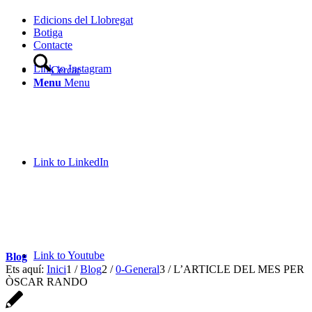
Edicions del Llobregat
Botiga
Contacte
Link to Instagram
Cercar
Menu
Menu
Link to LinkedIn
Link to Youtube
Blog
Ets aquí:
Inici
1
/
Blog
2
/
0-General
3
/
L’ARTICLE DEL MES PER
ÒSCAR RANDO