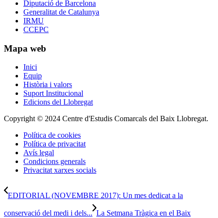
Diputació de Barcelona
Generalitat de Catalunya
IRMU
CCEPC
Mapa web
Inici
Equip
Història i valors
Suport Institucional
Edicions del Llobregat
Copyright © 2024 Centre d'Estudis Comarcals del Baix Llobregat.
Política de cookies
Política de privacitat
Avís legal
Condicions generals
Privacitat xarxes socials
EDITORIAL (NOVEMBRE 2017): Un mes dedicat a la
conservació del medi i dels...
La Setmana Tràgica en el Baix