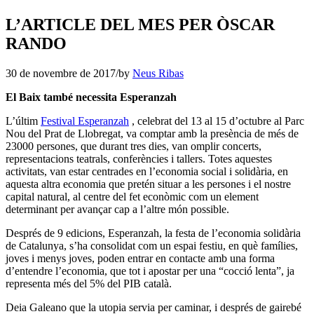
L’ARTICLE DEL MES PER ÒSCAR
RANDO
30 de novembre de 2017
/
by
Neus Ribas
El Baix també necessita Esperanzah
L’últim
Festival Esperanzah
, celebrat del 13 al 15 d’octubre al Parc
Nou del Prat de Llobregat, va comptar amb la presència de més de
23000 persones, que durant tres dies, van omplir concerts,
representacions teatrals, conferències i tallers. Totes aquestes
activitats, van estar centrades en l’economia social i solidària, en
aquesta altra economia que pretén situar a les persones i el nostre
capital natural, al centre del fet econòmic com un element
determinant per avançar cap a l’altre món possible.
Després de 9 edicions, Esperanzah, la festa de l’economia solidària
de Catalunya, s’ha consolidat com un espai festiu, en què famílies,
joves i menys joves, poden entrar en contacte amb una forma
d’entendre l’economia, que tot i apostar per una “cocció lenta”, ja
representa més del 5% del PIB català.
Deia Galeano que la utopia servia per caminar, i després de gairebé