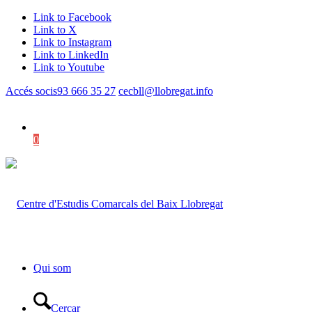
Link to Facebook
Link to X
Link to Instagram
Link to LinkedIn
Link to Youtube
Accés socis
93 666 35 27
cecbll@llobregat.info
0
Shopping Cart
Qui som
Cercar