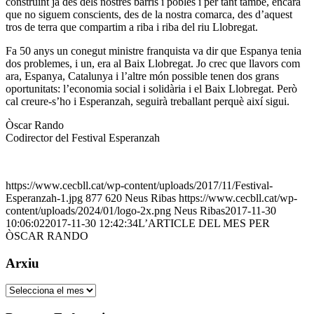
construint ja des dels nostres barris i pobles i per tant també, encara
que no siguem conscients, des de la nostra comarca, des d’aquest
tros de terra que compartim a riba i riba del riu Llobregat.
Fa 50 anys un conegut ministre franquista va dir que Espanya tenia
dos problemes, i un, era al Baix Llobregat. Jo crec que llavors com
ara, Espanya, Catalunya i l’altre món possible tenen dos grans
oportunitats: l’economia social i solidària i el Baix Llobregat. Però
cal creure-s’ho i Esperanzah, seguirà treballant perquè així sigui.
Òscar Rando
Codirector del Festival Esperanzah
https://www.cecbll.cat/wp-content/uploads/2017/11/Festival-
Esperanzah-1.jpg
877
620
Neus Ribas
https://www.cecbll.cat/wp-
content/uploads/2024/01/logo-2x.png
Neus Ribas
2017-11-30
10:06:02
2017-11-30 12:42:34
L’ARTICLE DEL MES PER
ÒSCAR RANDO
Arxiu
Arxiu