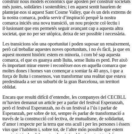
construir nous models econòmics que aposten per construir societats
més justes, solidàries i sostenibles; i en aquest sentit hauríem de
plantejar-nos si aquest Sant Cosme Valley, que és un dels extrems de
la nostra comarca, podria servir d’inspiració perquè la nostra
comarca iniciés una nova transició, un nou projecte col·lectiu i
il·lusionant que ens permetés seguir avançant cap a aquesta altra
societat, que no per ser utòpica, deixa de ser possible i necessària.
Les transicions són una oportunitat i poden suposar un renaixement,
però cal treballar aquestes noves oportunitats, i no és fàcil, ja que en
aquest moment històric estem en minoria, i com bé sap aquesta
comarca, el que es guanya amb lluita, sense lluita es perd. Per això
és important mirar enrere i reconèixer-nos en aquella comarca que
moltes dones i homes van començar a somiar fa 40 anys, i que a
força de lluita i consensos, van transformar una realitat que estava
predestinada a ser un suburbi de la gran Barcelona, un territori
oblidat.
Encara que resulti difícil d’entendre, les companyes del CECBLL
m’havien demanat un article per a parlar del festival Esperanzah,
però el festival Esperanzah, no és un festival a l’ús i parlar de
Esperanzah, per sobre de tot, sempre és parlar de transformació a
través de la construcció col·lectiva, de mutualisme, de solidaritat,
d’amor i respecte per la terra que ens acull i per les persones i éssers
vius que l’habitem i, sobre tot, de l’altre món possible que estem