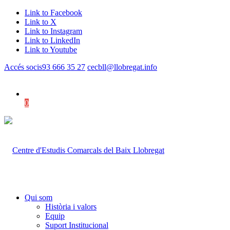
Link to Facebook
Link to X
Link to Instagram
Link to LinkedIn
Link to Youtube
Accés socis
93 666 35 27
cecbll@llobregat.info
0
Shopping Cart
Qui som
Història i valors
Equip
Suport Institucional