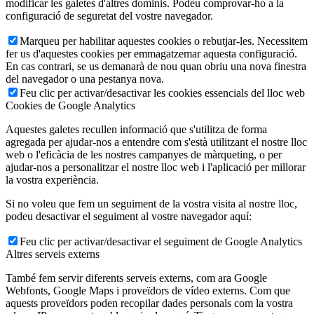
modificar les galetes d'altres dominis. Podeu comprovar-ho a la
configuració de seguretat del vostre navegador.
Marqueu per habilitar aquestes cookies o rebutjar-les. Necessitem
fer us d'aquestes cookies per emmagatzemar aquesta configuració.
En cas contrari, se us demanarà de nou quan obriu una nova finestra
del navegador o una pestanya nova.
Feu clic per activar/desactivar les cookies essencials del lloc web
Cookies de Google Analytics
Aquestes galetes recullen informació que s'utilitza de forma
agregada per ajudar-nos a entendre com s'està utilitzant el nostre lloc
web o l'eficàcia de les nostres campanyes de màrqueting, o per
ajudar-nos a personalitzar el nostre lloc web i l'aplicació per millorar
la vostra experiència.
Si no voleu que fem un seguiment de la vostra visita al nostre lloc,
podeu desactivar el seguiment al vostre navegador aquí:
Feu clic per activar/desactivar el seguiment de Google Analytics
Altres serveis externs
També fem servir diferents serveis externs, com ara Google
Webfonts, Google Maps i proveïdors de vídeo externs. Com que
aquests proveïdors poden recopilar dades personals com la vostra