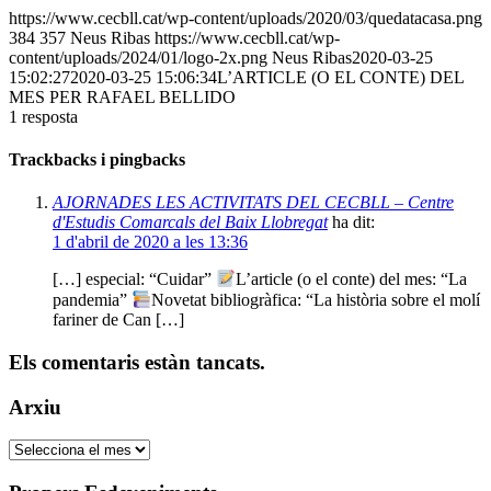
https://www.cecbll.cat/wp-content/uploads/2020/03/quedatacasa.png
384
357
Neus Ribas
https://www.cecbll.cat/wp-
content/uploads/2024/01/logo-2x.png
Neus Ribas
2020-03-25
15:02:27
2020-03-25 15:06:34
L’ARTICLE (O EL CONTE) DEL
MES PER RAFAEL BELLIDO
1
resposta
Trackbacks i pingbacks
AJORNADES LES ACTIVITATS DEL CECBLL – Centre
d'Estudis Comarcals del Baix Llobregat
ha dit:
1 d'abril de 2020 a les 13:36
[…] especial: “Cuidar”
L’article (o el conte) del mes: “La
pandemia”
Novetat bibliogràfica: “La història sobre el molí
fariner de Can […]
Els comentaris estàn tancats.
Arxiu
Arxiu