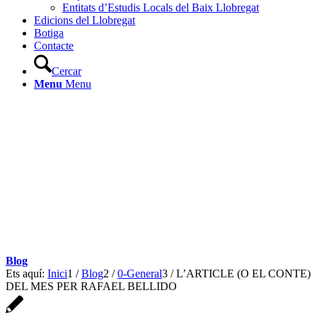
Entitats d’Estudis Locals del Baix Llobregat
Edicions del Llobregat
Botiga
Contacte
Cercar
Menu
Menu
Blog
Ets aquí:
Inici
1
/
Blog
2
/
0-General
3
/
L’ARTICLE (O EL CONTE)
DEL MES PER RAFAEL BELLIDO