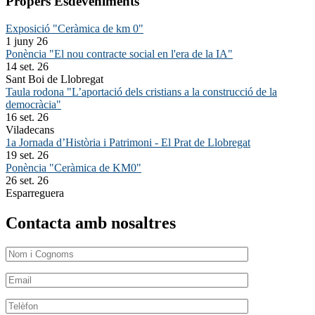
Propers Esdeveniments
Exposició "Ceràmica de km 0"
1 juny 26
Ponència "El nou contracte social en l'era de la IA"
14 set. 26
Sant Boi de Llobregat
Taula rodona "L’aportació dels cristians a la construcció de la
democràcia"
16 set. 26
Viladecans
1a Jornada d’Història i Patrimoni - El Prat de Llobregat
19 set. 26
Ponència "Ceràmica de KM0"
26 set. 26
Esparreguera
Contacta amb nosaltres