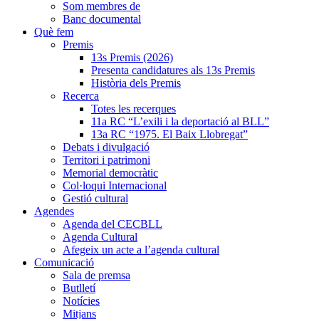
Som membres de
Banc documental
Què fem
Premis
13s Premis (2026)
Presenta candidatures als 13s Premis
Història dels Premis
Recerca
Totes les recerques
11a RC “L’exili i la deportació al BLL”
13a RC “1975. El Baix Llobregat”
Debats i divulgació
Territori i patrimoni
Memorial democràtic
Col·loqui Internacional
Gestió cultural
Agendes
Agenda del CECBLL
Agenda Cultural
Afegeix un acte a l’agenda cultural
Comunicació
Sala de premsa
Butlletí
Notícies
Mitjans