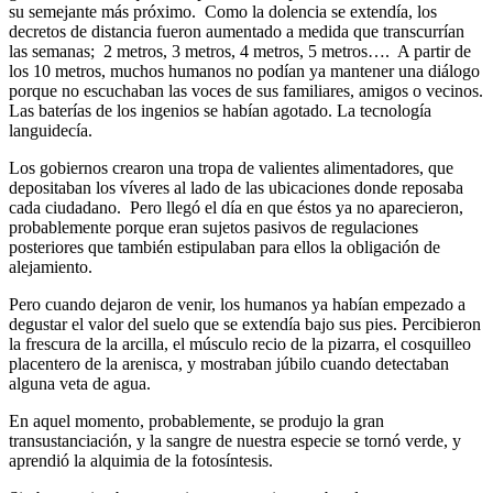
su semejante más próximo. Como la dolencia se extendía, los
decretos de distancia fueron aumentado a medida que transcurrían
las semanas; 2 metros, 3 metros, 4 metros, 5 metros…. A partir de
los 10 metros, muchos humanos no podían ya mantener una diálogo
porque no escuchaban las voces de sus familiares, amigos o vecinos.
Las baterías de los ingenios se habían agotado. La tecnología
languidecía.
Los gobiernos crearon una tropa de valientes alimentadores, que
depositaban los víveres al lado de las ubicaciones donde reposaba
cada ciudadano. Pero llegó el día en que éstos ya no aparecieron,
probablemente porque eran sujetos pasivos de regulaciones
posteriores que también estipulaban para ellos la obligación de
alejamiento.
Pero cuando dejaron de venir, los humanos ya habían empezado a
degustar el valor del suelo que se extendía bajo sus pies. Percibieron
la frescura de la arcilla, el músculo recio de la pizarra, el cosquilleo
placentero de la arenisca, y mostraban júbilo cuando detectaban
alguna veta de agua.
En aquel momento, probablemente, se produjo la gran
transustanciación, y la sangre de nuestra especie se tornó verde, y
aprendió la alquimia de la fotosíntesis.