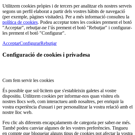
Utilitzem cookies pròpies i de tercers per analitzar els nostres serveis
segons un perfil elaborat a partir dels vostres hàbits de navegació
(per exemple, pàgines visitades). Per a més informació consulteu la
política de cookies
. Podeu acceptar totes les cookies prement el botó
"Acceptar", rebutjar-ne l’ús prement el botó "Rebutjar" i configurar-
les prement el botó "Configurar".
Acceptar
Configurar
Rebutjar
Configuració de cookies i privadesa
Com fem servir les cookies
És possible que sol·licitem que s'estableixin galetes al vostre
dispositiu. Utilitzem cookies per informar-nos quan visiteu els
nostres llocs web, com interactueu amb nosaltres, per enriquir la
vostra experiència d'usuari i per personalitzar la vostra relació amb el
nostre lloc web.
Feu clic als diferents encapçalaments de categoria per saber-ne més.
També podeu canviar algunes de les vostres preferències. Tingueu
en compte que bloquejar alguns tipus de cookies pot afectar la vostra