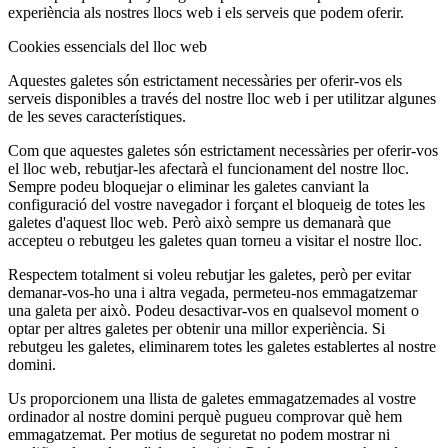
experiència als nostres llocs web i els serveis que podem oferir.
Cookies essencials del lloc web
Aquestes galetes són estrictament necessàries per oferir-vos els
serveis disponibles a través del nostre lloc web i per utilitzar algunes
de les seves característiques.
Com que aquestes galetes són estrictament necessàries per oferir-vos
el lloc web, rebutjar-les afectarà el funcionament del nostre lloc.
Sempre podeu bloquejar o eliminar les galetes canviant la
configuració del vostre navegador i forçant el bloqueig de totes les
galetes d'aquest lloc web. Però això sempre us demanarà que
accepteu o rebutgeu les galetes quan torneu a visitar el nostre lloc.
Respectem totalment si voleu rebutjar les galetes, però per evitar
demanar-vos-ho una i altra vegada, permeteu-nos emmagatzemar
una galeta per això. Podeu desactivar-vos en qualsevol moment o
optar per altres galetes per obtenir una millor experiència. Si
rebutgeu les galetes, eliminarem totes les galetes establertes al nostre
domini.
Us proporcionem una llista de galetes emmagatzemades al vostre
ordinador al nostre domini perquè pugueu comprovar què hem
emmagatzemat. Per motius de seguretat no podem mostrar ni