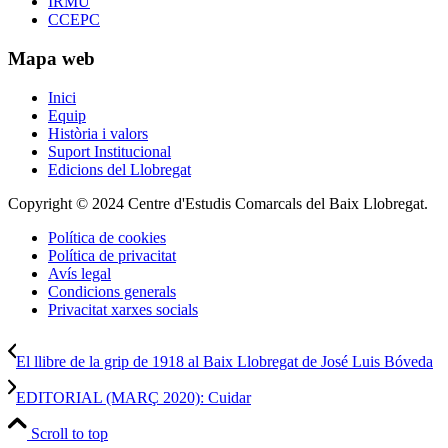
IRMU
CCEPC
Mapa web
Inici
Equip
Història i valors
Suport Institucional
Edicions del Llobregat
Copyright © 2024 Centre d'Estudis Comarcals del Baix Llobregat.
Política de cookies
Política de privacitat
Avís legal
Condicions generals
Privacitat xarxes socials
El llibre de la grip de 1918 al Baix Llobregat de José Luis Bóveda
EDITORIAL (MARÇ 2020): Cuidar
Scroll to top