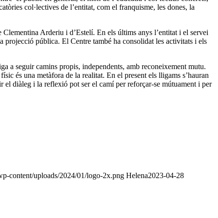
tòries col·lectives de l’entitat, com el franquisme, les dones, la
e Clementina Arderiu i d’Estelí. En els últims anys l’entitat i el servei
 projecció pública. El Centre també ha consolidat les activitats i els
bliga a seguir camins propis, independents, amb reconeixement mutu.
ísic és una metàfora de la realitat. En el present els lligams s’hauran
ir el diàleg i la reflexió pot ser el camí per reforçar-se mútuament i per
/wp-content/uploads/2024/01/logo-2x.png
Helena
2023-04-28