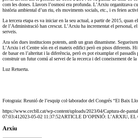
com les dones. Llavors l’osmosi era profunda. L’Arxiu organitzava curso
història ambiental d’un riu, els moviments socials, etc., i es feien activ
La tercera etapa es va iniciar en la seu actual, a partir de 2015, quan el
de l’Administració han crescut. L’Arxiu ha incrementat el personal, el n
serveis.
Ara són dues institucions potents, amb un gran dinamisme. Segueixen 
L’Arxiu i el Centre són en el mateix edifici però en pisos diferents. Hi
de basar en l’alteritat i la diferència, però es pot eixamplar el passadís
construir un futur comú al servei de la recerca i del coneixement de l
Luz Retuerta.
Fotograia: Reunió de l’esquip col·laborador del Congrés “El Baix Llob
https://www.cecbll.cat/wp-content/uploads/2023/04/Captura-de-pant
07:03:41
2023-05-02 11:37:52
ARTICLE D’OPINIÓ: L’ARXIU, EL
Arxiu