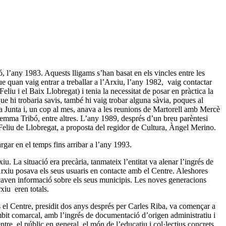
 l’any 1983. Aquests lligams s’han basat en els vincles entre les
e quan vaig entrar a treballar a l’Arxiu, l’any 1982, vaig contactar
eliu i el Baix Llobregat) i tenia la necessitat de posar en pràctica la
e hi trobaria savis, també hi vaig trobar alguna sàvia, poques al
 la Junta i, un cop al mes, anava a les reunions de Martorell amb Mercè
mma Tribó, entre altres. L’any 1989, després d’un breu parèntesi
nt Feliu de Llobregat, a proposta del regidor de Cultura, Àngel Merino.
rgar en el temps fins arribar a l’any 1993.
u. La situació era precària, tanmateix l’entitat va alenar l’ingrés de
’Arxiu posava els seus usuaris en contacte amb el Centre. Aleshores
ercaven informació sobre els seus municipis. Les noves generacions
xiu eren totals.
rs el Centre, presidit dos anys després per Carles Riba, va començar a
àmbit comarcal, amb l’ingrés de documentació d’origen administratiu i
tre el públic en general, el món de l’educatiu i col·lectius concrets,