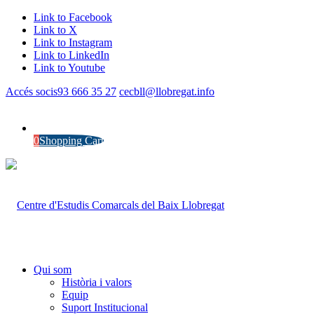
Link to Facebook
Link to X
Link to Instagram
Link to LinkedIn
Link to Youtube
Accés socis
93 666 35 27
cecbll@llobregat.info
0
Shopping Cart
Qui som
Història i valors
Equip
Suport Institucional