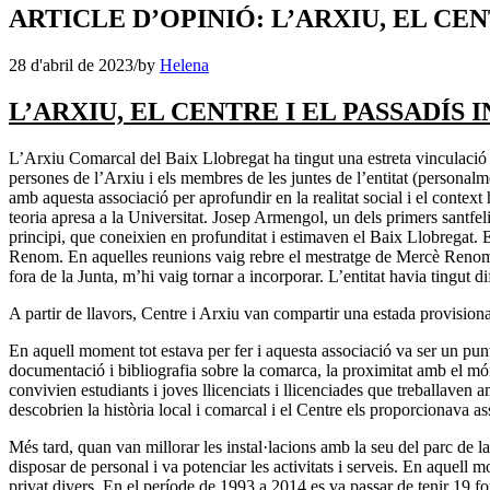
ARTICLE D’OPINIÓ: L’ARXIU, EL CEN
28 d'abril de 2023
/
by
Helena
L’ARXIU, EL CENTRE I EL PASSADÍS 
L’Arxiu Comarcal del Baix Llobregat ha tingut una estreta vinculació i
persones de l’Arxiu i els membres de les juntes de l’entitat (personal
amb aquesta associació per aprofundir en la realitat social i el context 
teoria apresa a la Universitat. Josep Armengol, un dels primers santfe
principi, que coneixien en profunditat i estimaven el Baix Llobregat. 
Renom. En aquelles reunions vaig rebre el mestratge de Mercè Renom,
fora de la Junta, m’hi vaig tornar a incorporar. L’entitat havia tingut 
A partir de llavors, Centre i Arxiu van compartir una estada provisiona
En aquell moment tot estava per fer i aquesta associació va ser un punta
documentació i bibliografia sobre la comarca, la proximitat amb el món
convivien estudiants i joves llicenciats i llicenciades que treballave
descobrien la història local i comarcal i el Centre els proporcionava a
Més tard, quan van millorar les instal·lacions amb la seu del parc de l
disposar de personal i va potenciar les activitats i serveis. En aquel
privat divers. En el període de 1993 a 2014 es va passar de tenir 19 fo