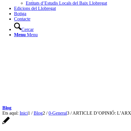
Entitats d’Estudis Locals del Baix Llobregat
Edicions del Llobregat
Botiga
Contacte
Cercar
Menu
Menu
Blog
Ets aquí:
Inici
1
/
Blog
2
/
0-General
3
/
ARTICLE D’OPINIÓ: L’ARX