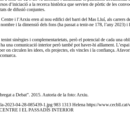
s d’iniciació a la recerca històrica que servien de pòrtic de les convoca
itats de difusió conjuntes.
 Centre i l’Arxiu eren al nou edifici del barri del Mas Lluí, als carrers d
ombre i la dimensió dels fons (ha passat a tenir-ne 178, l’any 2023) i la
tenint sinèrgies i complementarietats, però el potencial de cada una o
 ha una comunicació interior però també pot haver-hi aïllament. L’espai f
 per on circulen les idees, els projectes, els vincles i la confiança. Afavor
a comarca.
regat a Debat”. 2015. Autoria de la foto: Arxiu.
alla-2023-04-28-085439-1.jpg
983
1313
Helena
https://www.cecbll.cat
 CENTRE I EL PASSADÍS INTERIOR