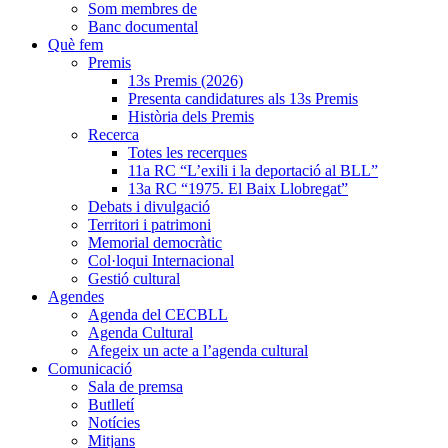
Som membres de
Banc documental
Què fem
Premis
13s Premis (2026)
Presenta candidatures als 13s Premis
Història dels Premis
Recerca
Totes les recerques
11a RC “L’exili i la deportació al BLL”
13a RC “1975. El Baix Llobregat”
Debats i divulgació
Territori i patrimoni
Memorial democràtic
Col·loqui Internacional
Gestió cultural
Agendes
Agenda del CECBLL
Agenda Cultural
Afegeix un acte a l’agenda cultural
Comunicació
Sala de premsa
Butlletí
Notícies
Mitjans