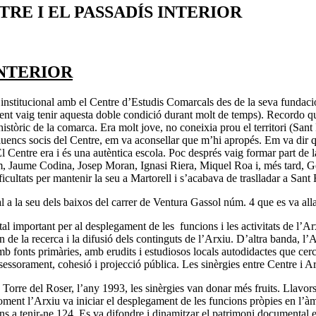
TRE I EL PASSADÍS INTERIOR
INTERIOR
nstitucional amb el Centre d’Estudis Comarcals des de la seva fundació,
ment vaig tenir aquesta doble condició durant molt de temps). Recordo qu
històric de la comarca. Era molt jove, no coneixia prou el territori (Sant F
liuencs socis del Centre, em va aconsellar que m’hi apropés. Em va dir qu
El Centre era i és una autèntica escola. Poc després vaig formar part de
 Jaume Codina, Josep Moran, Ignasi Riera, Miquel Roa i, més tard, Ge
dificultats per mantenir la seu a Martorell i s’acabava de traslladar a Sa
l a la seu dels baixos del carrer de Ventura Gassol núm. 4 que es va alla
l important per al desplegament de les funcions i les activitats de l’Arxi
 de la recerca i la difusió dels continguts de l’Arxiu. D’altra banda, l
n amb fonts primàries, amb erudits i estudiosos locals autodidactes que c
ssessorament, cohesió i projecció pública. Les sinèrgies entre Centre i Ar
a Torre del Roser, l’any 1993, les sinèrgies van donar més fruits. Llavo
l moment l’Arxiu va iniciar el desplegament de les funcions pròpies en l’
ns a tenir-ne 124. Es va difondre i dinamitzar el patrimoni documental en