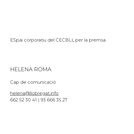
ESpai corporatiu del CECBLL per la premsa
HELENA ROMA
Cap de comunicació
helena@llobregat.info
662 52 30 41 | 93 666 35 27