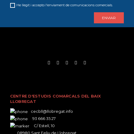
He llegit i accepto l'enviament de comunicacions comercials.
CENTRE D'ESTUDIS COMARCALS DEL BAIX
LLOBREGAT
cecbll@llobregat.info
93 666 35 27
C/ Estelí, 10
08980 Sant Feliu de Llobregat