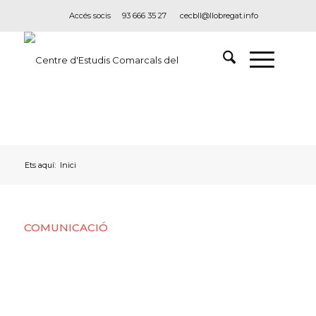
Accés socis
93 666 35 27
cecbll@llobregat.info
Ets aquí:
Inici
COMUNICACIÓ
Premsa