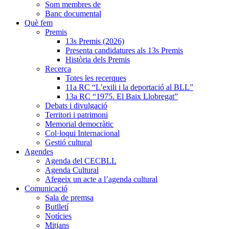
Som membres de
Banc documental
Què fem
Premis
13s Premis (2026)
Presenta candidatures als 13s Premis
Història dels Premis
Recerca
Totes les recerques
11a RC “L’exili i la deportació al BLL”
13a RC “1975. El Baix Llobregat”
Debats i divulgació
Territori i patrimoni
Memorial democràtic
Col·loqui Internacional
Gestió cultural
Agendes
Agenda del CECBLL
Agenda Cultural
Afegeix un acte a l’agenda cultural
Comunicació
Sala de premsa
Butlletí
Notícies
Mitjans