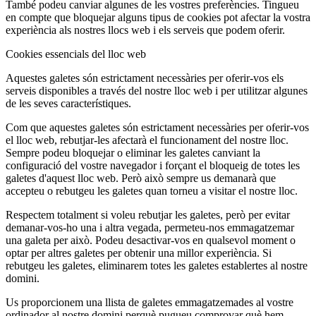
També podeu canviar algunes de les vostres preferències. Tingueu
en compte que bloquejar alguns tipus de cookies pot afectar la vostra
experiència als nostres llocs web i els serveis que podem oferir.
Cookies essencials del lloc web
Aquestes galetes són estrictament necessàries per oferir-vos els
serveis disponibles a través del nostre lloc web i per utilitzar algunes
de les seves característiques.
Com que aquestes galetes són estrictament necessàries per oferir-vos
el lloc web, rebutjar-les afectarà el funcionament del nostre lloc.
Sempre podeu bloquejar o eliminar les galetes canviant la
configuració del vostre navegador i forçant el bloqueig de totes les
galetes d'aquest lloc web. Però això sempre us demanarà que
accepteu o rebutgeu les galetes quan torneu a visitar el nostre lloc.
Respectem totalment si voleu rebutjar les galetes, però per evitar
demanar-vos-ho una i altra vegada, permeteu-nos emmagatzemar
una galeta per això. Podeu desactivar-vos en qualsevol moment o
optar per altres galetes per obtenir una millor experiència. Si
rebutgeu les galetes, eliminarem totes les galetes establertes al nostre
domini.
Us proporcionem una llista de galetes emmagatzemades al vostre
ordinador al nostre domini perquè pugueu comprovar què hem