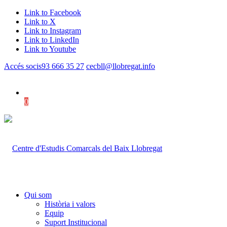
Link to Facebook
Link to X
Link to Instagram
Link to LinkedIn
Link to Youtube
Accés socis
93 666 35 27
cecbll@llobregat.info
0
Shopping Cart
Qui som
Història i valors
Equip
Suport Institucional