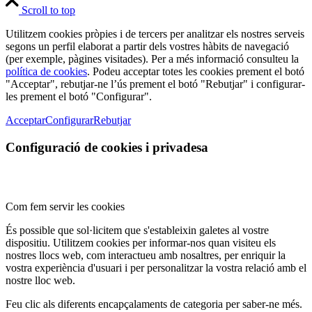
Scroll to top
Utilitzem cookies pròpies i de tercers per analitzar els nostres serveis
segons un perfil elaborat a partir dels vostres hàbits de navegació
(per exemple, pàgines visitades). Per a més informació consulteu la
política de cookies
. Podeu acceptar totes les cookies prement el botó
"Acceptar", rebutjar-ne l’ús prement el botó "Rebutjar" i configurar-
les prement el botó "Configurar".
Acceptar
Configurar
Rebutjar
Configuració de cookies i privadesa
Com fem servir les cookies
És possible que sol·licitem que s'estableixin galetes al vostre
dispositiu. Utilitzem cookies per informar-nos quan visiteu els
nostres llocs web, com interactueu amb nosaltres, per enriquir la
vostra experiència d'usuari i per personalitzar la vostra relació amb el
nostre lloc web.
Feu clic als diferents encapçalaments de categoria per saber-ne més.