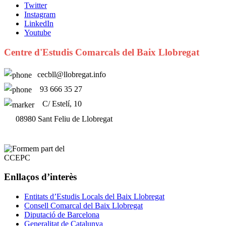
Twitter
Instagram
LinkedIn
Youtube
Centre d'Estudis Comarcals del Baix Llobregat
cecbll@llobregat.info
93 666 35 27
C/ Estelí, 10
08980 Sant Feliu de Llobregat
Enllaços d’interès
Entitats d’Estudis Locals del Baix Llobregat
Consell Comarcal del Baix Llobregat
Diputació de Barcelona
Generalitat de Catalunya