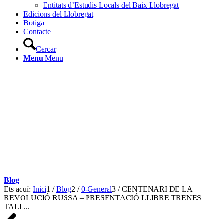
Entitats d’Estudis Locals del Baix Llobregat
Edicions del Llobregat
Botiga
Contacte
Cercar
Menu
Menu
Blog
Ets aquí:
Inici
1
/
Blog
2
/
0-General
3
/
CENTENARI DE LA
REVOLUCIÓ RUSSA – PRESENTACIÓ LLIBRE TRENES
TALL...