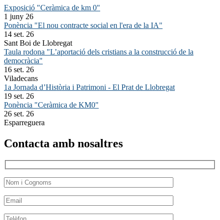
Exposició "Ceràmica de km 0"
1 juny 26
Ponència "El nou contracte social en l'era de la IA"
14 set. 26
Sant Boi de Llobregat
Taula rodona "L’aportació dels cristians a la construcció de la
democràcia"
16 set. 26
Viladecans
1a Jornada d’Història i Patrimoni - El Prat de Llobregat
19 set. 26
Ponència "Ceràmica de KM0"
26 set. 26
Esparreguera
Contacta amb nosaltres