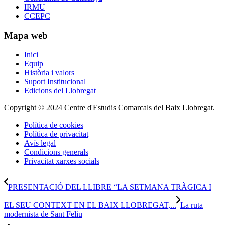
IRMU
CCEPC
Mapa web
Inici
Equip
Història i valors
Suport Institucional
Edicions del Llobregat
Copyright © 2024 Centre d'Estudis Comarcals del Baix Llobregat.
Política de cookies
Política de privacitat
Avís legal
Condicions generals
Privacitat xarxes socials
PRESENTACIÓ DEL LLIBRE “LA SETMANA TRÀGICA I
EL SEU CONTEXT EN EL BAIX LLOBREGAT,...
La ruta
modernista de Sant Feliu