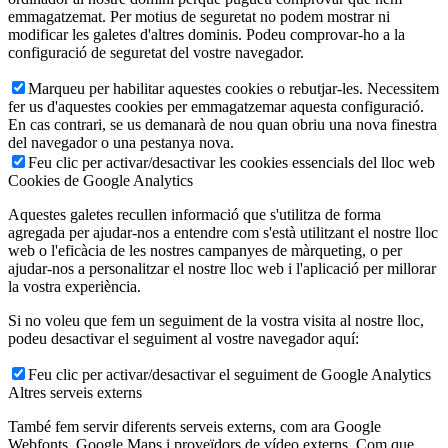
emmagatzemat. Per motius de seguretat no podem mostrar ni
modificar les galetes d'altres dominis. Podeu comprovar-ho a la
configuració de seguretat del vostre navegador.
Marqueu per habilitar aquestes cookies o rebutjar-les. Necessitem
fer us d'aquestes cookies per emmagatzemar aquesta configuració.
En cas contrari, se us demanarà de nou quan obriu una nova finestra
del navegador o una pestanya nova.
Feu clic per activar/desactivar les cookies essencials del lloc web
Cookies de Google Analytics
Aquestes galetes recullen informació que s'utilitza de forma
agregada per ajudar-nos a entendre com s'està utilitzant el nostre lloc
web o l'eficàcia de les nostres campanyes de màrqueting, o per
ajudar-nos a personalitzar el nostre lloc web i l'aplicació per millorar
la vostra experiència.
Si no voleu que fem un seguiment de la vostra visita al nostre lloc,
podeu desactivar el seguiment al vostre navegador aquí:
Feu clic per activar/desactivar el seguiment de Google Analytics
Altres serveis externs
També fem servir diferents serveis externs, com ara Google
Webfonts, Google Maps i proveïdors de vídeo externs. Com que