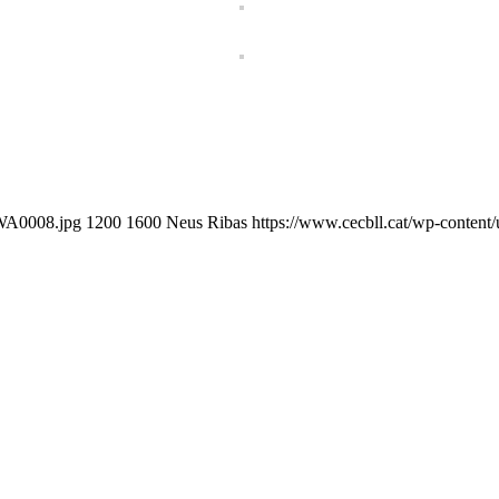
-WA0008.jpg
1200
1600
Neus Ribas
https://www.cecbll.cat/wp-content