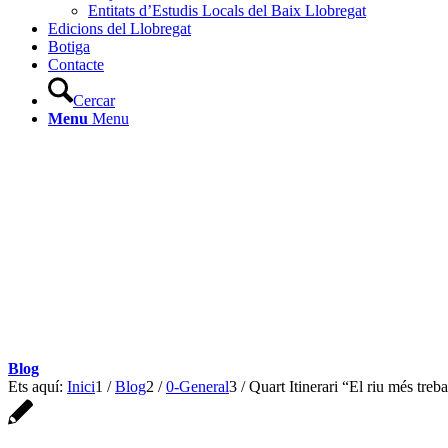
Entitats d’Estudis Locals del Baix Llobregat
Edicions del Llobregat
Botiga
Contacte
Cercar
Menu
Menu
Blog
Ets aquí:
Inici
1
/
Blog
2
/
0-General
3
/
Quart Itinerari “El riu més t