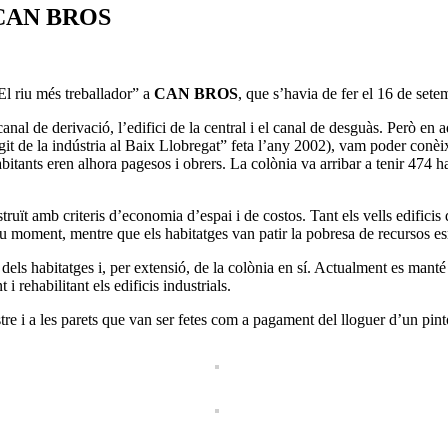
”, CAN BROS
“El riu més treballador” a
CAN BROS
, que s’havia de fer el 16 de sete
anal de derivació, l’edifici de la central i el canal de desguàs. Però e
it de la indústria al Baix Llobregat” feta l’any 2002), vam poder conèix
abitants eren alhora pagesos i obrers. La colònia va arribar a tenir 474 h
struït amb criteris d’economia d’espai i de costos. Tant els vells edificis
seu moment, mentre que els habitatges van patir la pobresa de recursos e
ls habitatges i, per extensió, de la colònia en sí. Actualment es manté la
i rehabilitant els edificis industrials.
tre i a les parets que van ser fetes com a pagament del lloguer d’un pint