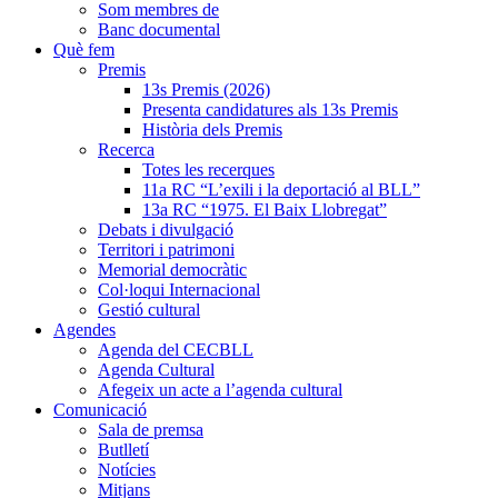
Som membres de
Banc documental
Què fem
Premis
13s Premis (2026)
Presenta candidatures als 13s Premis
Història dels Premis
Recerca
Totes les recerques
11a RC “L’exili i la deportació al BLL”
13a RC “1975. El Baix Llobregat”
Debats i divulgació
Territori i patrimoni
Memorial democràtic
Col·loqui Internacional
Gestió cultural
Agendes
Agenda del CECBLL
Agenda Cultural
Afegeix un acte a l’agenda cultural
Comunicació
Sala de premsa
Butlletí
Notícies
Mitjans