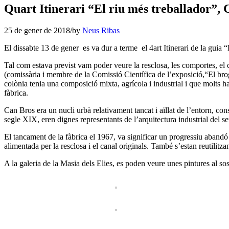
Quart Itinerari “El riu més treballador
25 de gener de 2018
/
by
Neus Ribas
El dissabte 13 de gener es va dur a terme el 4art Itinerari de la guia 
Tal com estava previst vam poder veure la resclosa, les comportes, el c
(comissària i membre de la Comissió Científica de l’exposició,“El brog
colònia tenia una composició mixta, agrícola i industrial i que molts h
fàbrica.
Can Bros era un nucli urbà relativament tancat i aïllat de l’entorn, con
segle XIX, eren dignes representants de l’arquitectura industrial del 
El tancament de la fàbrica el 1967, va significar un progressiu abandó de
alimentada per la resclosa i el canal originals. També s’estan reutilitzant 
A la galeria de la Masia dels Elies, es poden veure unes pintures al sos