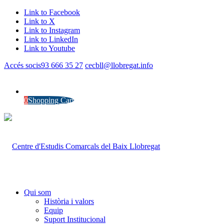
Link to Facebook
Link to X
Link to Instagram
Link to LinkedIn
Link to Youtube
Accés socis
93 666 35 27
cecbll@llobregat.info
0
Shopping Cart
Qui som
Història i valors
Equip
Suport Institucional