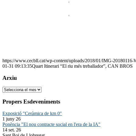
https://www.cecbll.cat/wp-content/uploads/2018/01/IMG-20180116
01-31 09:13:35
Quart Itinerari “El riu més treballador”, CAN BROS
Arxiu
Arxiu
Propers Esdeveniments
Exposició "Ceràmica de km 0"
1 juny 26
Ponència "El nou contracte social en l'era de la IA"
14 set. 26
Sant Boi de Llobregat