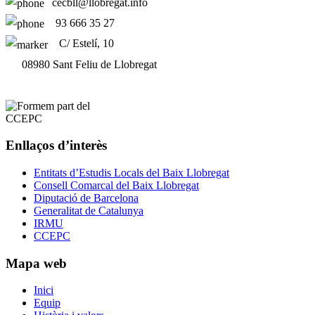
cecbll@llobregat.info
93 666 35 27
C/ Estelí, 10
08980 Sant Feliu de Llobregat
Enllaços d’interès
Entitats d’Estudis Locals del Baix Llobregat
Consell Comarcal del Baix Llobregat
Diputació de Barcelona
Generalitat de Catalunya
IRMU
CCEPC
Mapa web
Inici
Equip