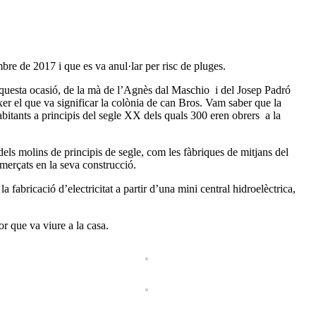
mbre de 2017 i que es va anul·lar per risc de pluges.
n aquesta ocasió, de la mà de l’Agnès dal Maschio i del Josep Padró
er el que va significar la colònia de can Bros. Vam saber que la
abitants a principis del segle XX dels quals 300 eren obrers a la
 dels molins de principis de segle, com les fàbriques de mitjans del
smerçats en la seva construcció.
 fabricació d’electricitat a partir d’una mini central hidroelèctrica,
or que va viure a la casa.