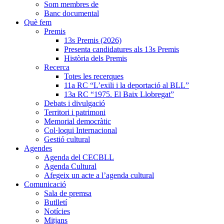
Som membres de
Banc documental
Què fem
Premis
13s Premis (2026)
Presenta candidatures als 13s Premis
Història dels Premis
Recerca
Totes les recerques
11a RC “L’exili i la deportació al BLL”
13a RC “1975. El Baix Llobregat”
Debats i divulgació
Territori i patrimoni
Memorial democràtic
Col·loqui Internacional
Gestió cultural
Agendes
Agenda del CECBLL
Agenda Cultural
Afegeix un acte a l’agenda cultural
Comunicació
Sala de premsa
Butlletí
Notícies
Mitjans