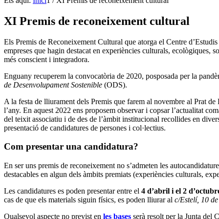
Ets aquí:
Inici
1
/
XI Premis de reconeixement cultural
XI Premis de reconeixement cultural
Els Premis de Reconeixement Cultural que atorga el Centre d’Estudis 
empreses que hagin destacat en experiències culturals, ecològiques, so
més conscient i integradora.
Enguany recuperem la convocatòria de 2020, posposada per la pandèmi
de Desenvolupament Sostenible
(ODS).
A la festa de lliurament dels Premis que farem al novembre al Prat de L
l’any. En aquest 2022 ens proposem observar i copsar l’actualitat coma
del teixit associatiu i de des de l’àmbit institucional recollides en div
presentació de candidatures de persones i col·lectius.
Com presentar una candidatura?
En ser uns premis de reconeixement no s’admeten les autocandidatures, 
destacables en algun dels àmbits premiats (experiències culturals, exp
Les candidatures es poden presentar entre el
4 d’abril i el 2 d’octub
cas de que els materials siguin físics, es poden lliurar al
c/Estelí, 10 d
Qualsevol aspecte no previst en
les bases
serà resolt per la Junta de