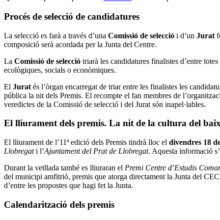
Procés de selecció de candidatures
La selecció es farà a través d’una
Comissió de selecció
i d’un
Jurat
f
composició serà acordada per la Junta del Centre.
La
Comissió de selecció
triarà les candidatures finalistes d’entre tot
ecològiques, socials o econòmiques.
El
Jurat
és l’òrgan encarregat de triar entre les finalistes les candida
pública la nit dels Premis. El recompte el fan membres de l’organització
veredictes de la Comissió de selecció i del Jurat són inapel·lables.
El lliurament dels premis. La nit de la cultura del bai
El lliurament de l’11ª edició dels Premis tindrà lloc el
divendres 18 d
Llobregat
i l’
Ajuntament del Prat de Llobregat
. Aquesta informació s
Durant la vetllada també es lliuraran el
Premi Centre d’Estudis Comarc
del municipi amfitrió, premis que atorga directament la Junta del CE
d’entre les propostes que hagi fet la Junta.
Calendarització dels premis