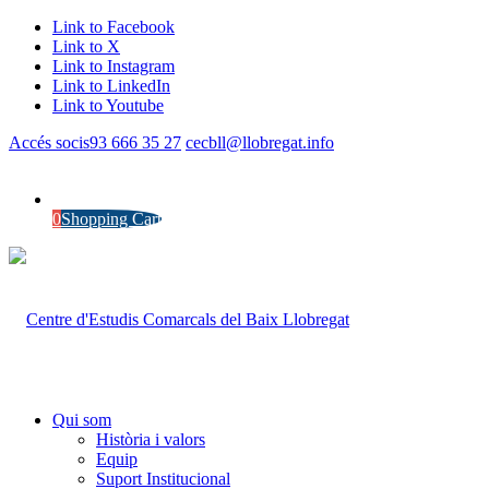
Link to Facebook
Link to X
Link to Instagram
Link to LinkedIn
Link to Youtube
Accés socis
93 666 35 27
cecbll@llobregat.info
0
Shopping Cart
Qui som
Història i valors
Equip
Suport Institucional