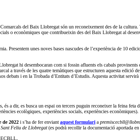
Comarcals del Baix Llobregat són un reconeixement des de la cultura. T
cials o econòmiques que contribueixin des del Baix Llobregat al desenvol
a. Presentem unes noves bases nascudes de l’experiència de 10 edicio
lobregat hi desembocaran com si fossin afluents els cabals provinents de
rcal a través de les quatre temàtiques que estructuren aquesta edició de
ersos debats i en la Trobada d’Entitats d’Estudis. Aquesta activitat servi
és a dir, es busca un espai on tercers puguin reconeixer la feina feta d
eriències ecològiques, experiències socials, experiències econòmiques).
re de 2022
i s’ha de fer enviant
aquest formulari
a
premiscecbll@llobre
e Sant Feliu de Llobregat
(es podrà recollir la documentació aportada en s
l CECBLL.