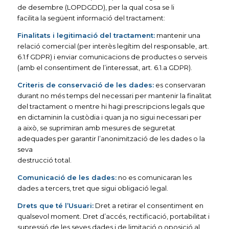
de desembre (LOPDGDD), per la qual cosa se li
facilita la següent informació del tractament:
Finalitats i legitimació del tractament:
mantenir una
relació comercial (per interès legítim del responsable, art.
6.1.f GDPR) i enviar comunicacions de productes o serveis
(amb el consentiment de l’interessat, art. 6.1.a GDPR).
Criteris de conservació de les dades:
es conservaran
durant no més temps del necessari per mantenir la finalitat
del tractament o mentre hi hagi prescripcions legals que
en dictaminin la custòdia i quan ja no sigui necessari per
a això, se suprimiran amb mesures de seguretat
adequades per garantir l’anonimització de les dades o la
seva
destrucció total.
Comunicació de les dades:
no es comunicaran les
dades a tercers, tret que sigui obligació legal.
Drets que té l’Usuari:
Dret a retirar el consentiment en
qualsevol moment. Dret d’accés, rectificació, portabilitat i
supressió de les seves dades i de limitació o oposició al