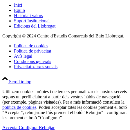
Inici
Equip
Història i valors
Suport Institucional
Edicions del Llobregat
Copyright © 2024 Centre d'Estudis Comarcals del Baix Llobregat.
Política de cookies
Política de privacitat
Avís legal
Condicions generals
Privacitat xarxes socials
Scroll to top
Utilitzem cookies pròpies i de tercers per analitzar els nostres serveis
segons un perfil elaborat a partir dels vostres hàbits de navegació
(per exemple, pàgines visitades). Per a més informació consulteu la
política de cookies
. Podeu acceptar totes les cookies prement el botó
"Acceptar", rebutjar-ne l’ús prement el botó "Rebutjar" i configurar-
les prement el botó "Configurar".
Acceptar
Configurar
Rebutjar