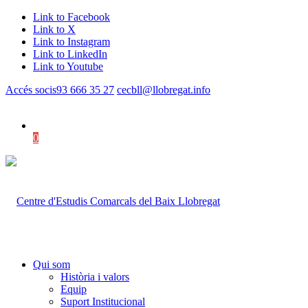
Link to Facebook
Link to X
Link to Instagram
Link to LinkedIn
Link to Youtube
Accés socis
93 666 35 27
cecbll@llobregat.info
0
Shopping Cart
Qui som
Història i valors
Equip
Suport Institucional