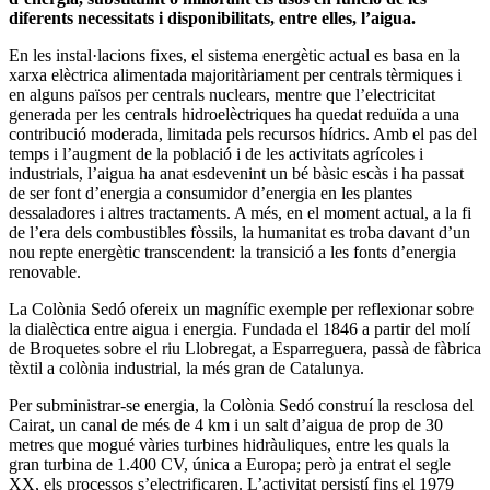
diferents necessitats i disponibilitats, entre elles, l’aigua.
En les instal·lacions fixes, el sistema energètic actual es basa en la
xarxa elèctrica alimentada majoritàriament per centrals tèrmiques i
en alguns països per centrals nuclears, mentre que l’electricitat
generada per les centrals hidroelèctriques ha quedat reduïda a una
contribució moderada, limitada pels recursos hídrics. Amb el pas del
temps i l’augment de la població i de les activitats agrícoles i
industrials, l’aigua ha anat esdevenint un bé bàsic escàs i ha passat
de ser font d’energia a consumidor d’energia en les plantes
dessaladores i altres tractaments. A més, en el moment actual, a la fi
de l’era dels combustibles fòssils, la humanitat es troba davant d’un
nou repte energètic transcendent: la transició a les fonts d’energia
renovable.
La Colònia Sedó ofereix un magnífic exemple per reflexionar sobre
la dialèctica entre aigua i energia. Fundada el 1846 a partir del molí
de Broquetes sobre el riu Llobregat, a Esparreguera, passà de fàbrica
tèxtil a colònia
industrial, la més gran de Catalunya.
Per subministrar-se energia, la Colònia Sedó construí la resclosa del
Cairat, un canal de més de 4 km i un salt d’aigua de prop de 30
metres que mogué vàries turbines hidràuliques, entre les quals la
gran turbina de 1.400 CV, única a Europa; però ja entrat el segle
XX, els processos s’electrificaren. L’activitat persistí fins el 1979