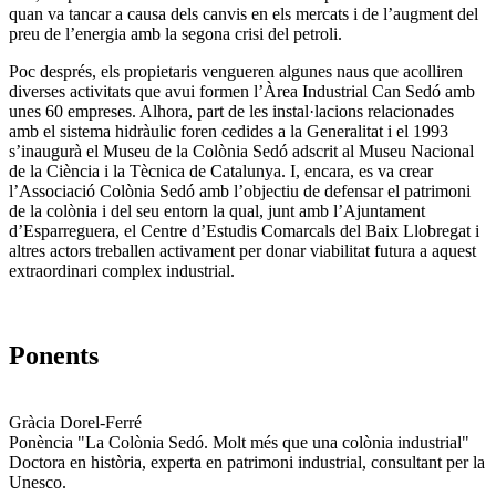
quan va tancar a causa dels canvis en els mercats i de l’augment del
preu de l’energia amb la segona crisi del petroli.
Poc després, els propietaris vengueren algunes naus que acolliren
diverses activitats que avui formen l’Àrea Industrial Can Sedó amb
unes 60 empreses. Alhora, part de les instal·lacions relacionades
amb el sistema hidràulic foren cedides a la Generalitat i el 1993
s’inaugurà el Museu de la Colònia Sedó adscrit al Museu Nacional
de la Ciència i la Tècnica de Catalunya. I, encara, es va crear
l’Associació Colònia Sedó amb l’objectiu de defensar el patrimoni
de la colònia i del seu entorn la qual, junt amb l’Ajuntament
d’Esparreguera, el Centre d’Estudis Comarcals del Baix Llobregat i
altres actors treballen activament per donar viabilitat futura a aquest
extraordinari complex industrial.
Ponents
Gràcia Dorel-Ferré
Ponència "La Colònia Sedó. Molt més que una colònia industrial"
Doctora en història, experta en patrimoni industrial, consultant per la
Unesco.