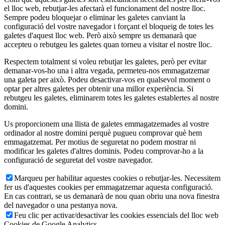
el lloc web, rebutjar-les afectarà el funcionament del nostre lloc.
Sempre podeu bloquejar o eliminar les galetes canviant la
configuració del vostre navegador i forçant el bloqueig de totes les
galetes d'aquest lloc web. Però això sempre us demanarà que
accepteu o rebutgeu les galetes quan torneu a visitar el nostre lloc.
Respectem totalment si voleu rebutjar les galetes, però per evitar
demanar-vos-ho una i altra vegada, permeteu-nos emmagatzemar
una galeta per això. Podeu desactivar-vos en qualsevol moment o
optar per altres galetes per obtenir una millor experiència. Si
rebutgeu les galetes, eliminarem totes les galetes establertes al nostre
domini.
Us proporcionem una llista de galetes emmagatzemades al vostre
ordinador al nostre domini perquè pugueu comprovar què hem
emmagatzemat. Per motius de seguretat no podem mostrar ni
modificar les galetes d'altres dominis. Podeu comprovar-ho a la
configuració de seguretat del vostre navegador.
Marqueu per habilitar aquestes cookies o rebutjar-les. Necessitem
fer us d'aquestes cookies per emmagatzemar aquesta configuració.
En cas contrari, se us demanarà de nou quan obriu una nova finestra
del navegador o una pestanya nova.
Feu clic per activar/desactivar les cookies essencials del lloc web
Cookies de Google Analytics