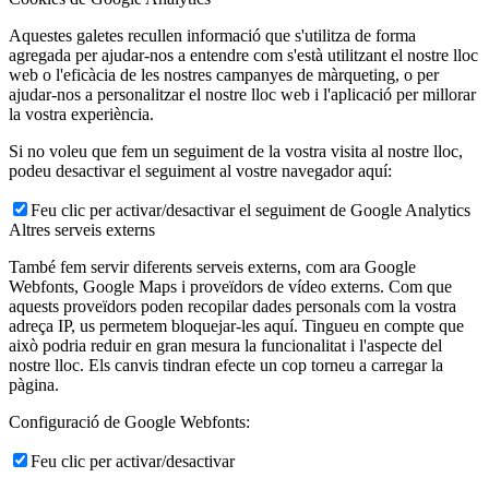
Aquestes galetes recullen informació que s'utilitza de forma
agregada per ajudar-nos a entendre com s'està utilitzant el nostre lloc
web o l'eficàcia de les nostres campanyes de màrqueting, o per
ajudar-nos a personalitzar el nostre lloc web i l'aplicació per millorar
la vostra experiència.
Si no voleu que fem un seguiment de la vostra visita al nostre lloc,
podeu desactivar el seguiment al vostre navegador aquí:
Feu clic per activar/desactivar el seguiment de Google Analytics
Altres serveis externs
També fem servir diferents serveis externs, com ara Google
Webfonts, Google Maps i proveïdors de vídeo externs. Com que
aquests proveïdors poden recopilar dades personals com la vostra
adreça IP, us permetem bloquejar-les aquí. Tingueu en compte que
això podria reduir en gran mesura la funcionalitat i l'aspecte del
nostre lloc. Els canvis tindran efecte un cop torneu a carregar la
pàgina.
Configuració de Google Webfonts:
Feu clic per activar/desactivar