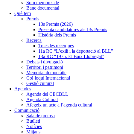
Som membres de
Banc documental
Què fem
Premis
13s Premis (2026)
Presenta candidatures als 13s Premis
Història dels Premis
Recerca
Totes les recerques
11a RC “L’exili i la deportació al BLL”
13a RC “1975. El Baix Llobregat”
Debats i divulgació
Territori i patrimoni
Memorial democràtic
Col·loqui Internacional
Gestió cultural
Agendes
Agenda del CECBLL
Agenda Cultural
Afegeix un acte a l’agenda cultural
Comunicació
Sala de premsa
Butlletí
Notícies
Mitjans