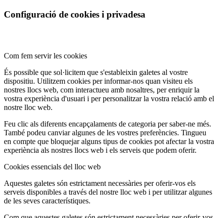
Configuració de cookies i privadesa
Com fem servir les cookies
És possible que sol·licitem que s'estableixin galetes al vostre
dispositiu. Utilitzem cookies per informar-nos quan visiteu els
nostres llocs web, com interactueu amb nosaltres, per enriquir la
vostra experiència d'usuari i per personalitzar la vostra relació amb el
nostre lloc web.
Feu clic als diferents encapçalaments de categoria per saber-ne més.
També podeu canviar algunes de les vostres preferències. Tingueu
en compte que bloquejar alguns tipus de cookies pot afectar la vostra
experiència als nostres llocs web i els serveis que podem oferir.
Cookies essencials del lloc web
Aquestes galetes són estrictament necessàries per oferir-vos els
serveis disponibles a través del nostre lloc web i per utilitzar algunes
de les seves característiques.
Com que aquestes galetes són estrictament necessàries per oferir-vos