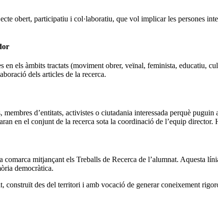
obert, participatiu i col·laboratiu, que vol implicar les persones inte
dor
 en els àmbits tractats (moviment obrer, veïnal, feminista, educatiu, cu
aboració dels articles de la recerca.
, membres d’entitats, activistes o ciutadania interessada perquè puguin ap
ran en el conjunt de la recerca sota la coordinació de l’equip director. 
 comarca mitjançant els Treballs de Recerca de l’alumnat. Aquesta línia
emòria democràtica.
onstruït des del territori i amb vocació de generar coneixement rigorós, 