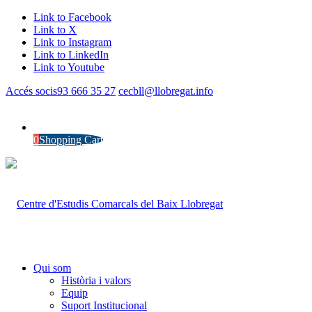
Link to Facebook
Link to X
Link to Instagram
Link to LinkedIn
Link to Youtube
Accés socis
93 666 35 27
cecbll@llobregat.info
0
Shopping Cart
Qui som
Història i valors
Equip
Suport Institucional