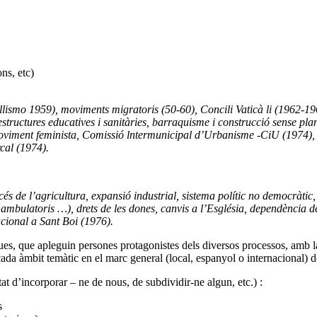
ns, etc)
llismo 1959), moviments migratoris (50-60), Concili Vaticà li (1962-
structures educatives i sanitàries, barraquisme i construcció sense pl
oviment feminista, Comissió lntermunicipal d’Urbanisme -CiU (1974), 
cal (1974).
 de l’agricultura, expansió industrial, sistema polític no democràtic, fal
 ambulatoris …), drets de les dones, canvis a l’Església, dependència d
cional a Sant Boi (1976).
es, que apleguin persones protagonistes dels diversos processos, amb la
 cada àmbit temàtic en el marc general (local, espanyol o internacional) 
tat d’incorporar – ne de nous, de subdividir-ne algun, etc.) :
s