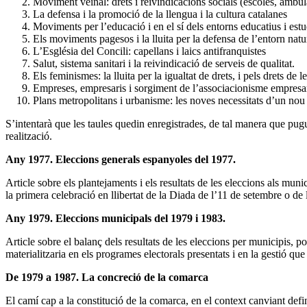
Moviment veïnal: drets i reivindicacions socials (escoles, ambu
La defensa i la promoció de la llengua i la cultura catalanes
Moviments per l’educació i en el sí dels entorns educatius i estu
Els moviments pagesos i la lluita per la defensa de l’entorn natu
L’Església del Concili: capellans i laics antifranquistes
Salut, sistema sanitari i la reivindicació de serveis de qualitat.
Els feminismes: la lluita per la igualtat de drets, i pels drets de 
Empreses, empresaris i sorgiment de l’associacionisme empresar
Plans metropolitans i urbanisme: les noves necessitats d’un nou t
S’intentarà que les taules quedin enregistrades, de tal manera que puguin
realització.
Any 1977. Eleccions generals espanyoles del 1977.
Article sobre els plantejaments i els resultats de les eleccions als mu
la primera celebració en llibertat de la Diada de l’11 de setembre o d
Any 1979. Eleccions municipals del 1979 i 1983.
Article sobre el balanç dels resultats de les eleccions per municipis, po
materialitzaria en els programes electorals presentats i en la gestió que
De 1979 a 1987. La concreció de la comarca
El camí cap a la constitució de la comarca, en el context canviant defi