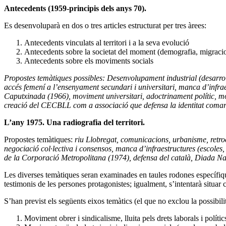
Antecedents (1959-principis dels anys 70).
Es desenvoluparà en dos o tres articles estructurat per tres àrees:
Antecedents vinculats al territori i a la seva evolució
Antecedents sobre la societat del moment (demografia, migracio
Antecedents sobre els moviments socials
Propostes temàtiques possibles: Desenvolupament industrial (desarro
accés femení a l’ensenyament secundari i universitari, manca d’infrae
Caputxinada (1966), moviment universitari, adoctrinament polític, m
creació del CECBLL com a associació que defensa la identitat comar
L’any 1975. Una radiografia del territori.
Propostes temàtiques:
riu Llobregat, comunicacions, urbanisme, retrocés
negociació col·lectiva i consensos, manca d’infraestructures (escoles,
de la Corporació Metropolitana (1974), defensa del català, Diada Na
Les diverses temàtiques seran examinades en taules rodones específiqu
testimonis de les persones protagonistes; igualment, s’intentarà situar
S’han previst els següents eixos temàtics (el que no exclou la possibili
Moviment obrer i sindicalisme, lluita pels drets laborals i polític