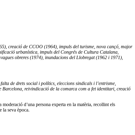
1965), creació de CCOO (1964), impuls del turisme, nova cançó, major
anificació urbanística, impuls del Congrés de Cultura Catalana,
vagues obreres (1974), inundacions del Llobregat (1962 i 1971),
ta de drets social i polítics, eleccions sindicals i l’entrisme,
e Barcelona, reivindicació de la comarca com a fet identitari, creació
 moderació d’una persona experta en la matèria, recollint els
de la seva època.