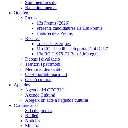
Som membres de
Banc documental
Què fem
Premis
13s Premis (2026)
Presenta candidatures als 13s Premis
Història dels Premis
Recerca
Totes les recerques
11a RC “L’exili i la deportació al BLL”
13a RC “1975. El Baix Llobregat”
Debats i divulgació
Territori i patrimoni
Memorial democràtic
Col·loqui Internacional
Gestió cultural
Agendes
Agenda del CECBLL
Agenda Cultural
Afegeix un acte a l’agenda cultural
Comunicació
Sala de premsa
Butlletí
Notícies
Mitjans