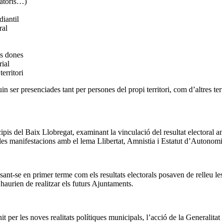
latoris…)
diantil
ral
les dones
ial
erritori
 ser presenciades tant per persones del propi territori, com d’altres terr
nicipis del Baix Llobregat, examinant la vinculació del resultat electora
e les manifestacions amb el lema Llibertat, Amnistia i Estatut d’Autonom
sant-se en primer terme com els resultats electorals posaven de relleu les
 haurien de realitzar els futurs Ajuntaments.
nit per les noves realitats polítiques municipals, l’acció de la Generali