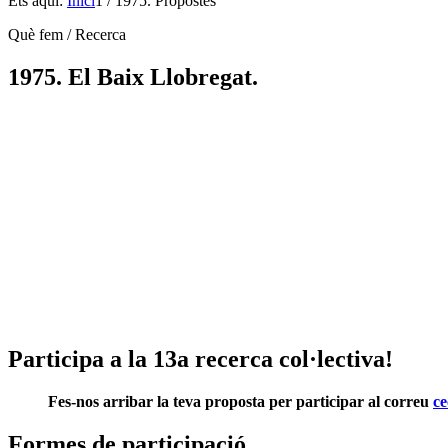
Ets aquí:
Inici
1
/
1975. Propostes
Què fem / Recerca
1975. El Baix Llobregat.
13a recerca col·lectiva del CECBLL
Participa a la 13a recerca col·lectiva!
Fes-nos arribar la teva proposta per participar al correu
ce
Formes de participació