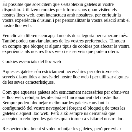
És possible que sol·licitem que s'estableixin galetes al vostre
dispositiu. Utilitzem cookies per informar-nos quan visiteu els
nostres llocs web, com interactueu amb nosaltres, per enriquir la
vostra experiència d'usuari i per personalitzar la vostra relació amb el
nostre lloc web.
Feu clic als diferents encapçalaments de categoria per saber-ne més.
També podeu canviar algunes de les vostres preferències. Tingueu
en compte que bloquejar alguns tipus de cookies pot afectar la vostra
experiència als nostres llocs web i els serveis que podem oferir.
Cookies essencials del lloc web
Aquestes galetes són estrictament necessàries per oferir-vos els
serveis disponibles a través del nostre lloc web i per utilitzar algunes
de les seves característiques.
Com que aquestes galetes són estrictament necessàries per oferir-vos
el lloc web, rebutjar-les afectarà el funcionament del nostre lloc.
Sempre podeu bloquejar o eliminar les galetes canviant la
configuració del vostre navegador i forçant el bloqueig de totes les
galetes d'aquest lloc web. Però això sempre us demanarà que
accepteu o rebutgeu les galetes quan torneu a visitar el nostre lloc.
Respectem totalment si voleu rebutjar les galetes, però per evitar