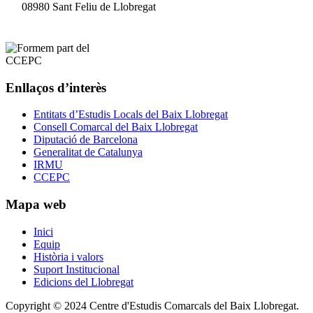
08980 Sant Feliu de Llobregat
Enllaços d’interès
Entitats d’Estudis Locals del Baix Llobregat
Consell Comarcal del Baix Llobregat
Diputació de Barcelona
Generalitat de Catalunya
IRMU
CCEPC
Mapa web
Inici
Equip
Història i valors
Suport Institucional
Edicions del Llobregat
Copyright © 2024 Centre d'Estudis Comarcals del Baix Llobregat.