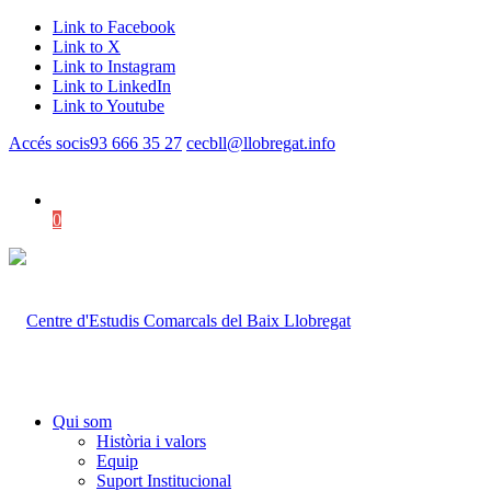
Link to Facebook
Link to X
Link to Instagram
Link to LinkedIn
Link to Youtube
Accés socis
93 666 35 27
cecbll@llobregat.info
0
Shopping Cart
Qui som
Història i valors
Equip
Suport Institucional