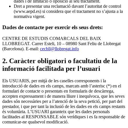
dades i de limitació o oposició al seu tractament.
Dret a presentar una reclamació davant l’autoritat de control
(www.aepd.es) si considera que el tractament no s’ajusta a la
normativa vigent.
Dades de contacte per exercir els seus drets:
CENTRE DE ESTUDIS COMARCALS DEL BAIX
LLOBREGAT. Carrer Esteli, 10 – 08980 Sant Feliu de Llobregat
(Barcelona). E-mail:
cecbll@llobregat.info
2. Caràcter obligatori o facultatiu de la
informació facilitada per l’usuari
Els USUARIS, per mitjà de les caselles corresponents i la
introducció de dades en els camps, marcats amb l’asterisc (*) en el
formulari de contacte o presentats en formularis de descàrrega,
accepten expressament i de manera lliure i inequívoca, que les seves
dades són necessàries per a l’atenció de la seva petició, per part del
prestador, i que per tant la inclusió de les dades en els camps restants
és voluntària. L’USUARI garanteix que les dades personals
facilitades al RESPONSABLE són verídiques i es fa responsable de
comunicar-ne qualsevol modificació.