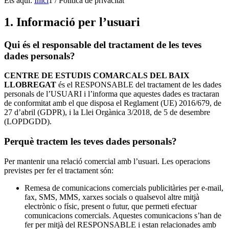
Ets aquí:
Inici
1
/
Política de privacitat
1. Informació per l’usuari
Qui és el responsable del tractament de les teves
dades personals?
CENTRE DE ESTUDIS COMARCALS DEL BAIX
LLOBREGAT
és el RESPONSABLE del tractament de les dades
personals de l’USUARI i l’informa que aquestes dades es tractaran
de conformitat amb el que disposa el Reglament (UE) 2016/679, de
27 d’abril (GDPR), i la Llei Orgànica 3/2018, de 5 de desembre
(LOPDGDD).
Perquè tractem les teves dades personals?
Per mantenir una relació comercial amb l’usuari. Les operacions
previstes per fer el tractament són:
Remesa de comunicacions comercials publicitàries per e-mail,
fax, SMS, MMS, xarxes socials o qualsevol altre mitjà
electrònic o físic, present o futur, que permeti efectuar
comunicacions comercials. Aquestes comunicacions s’han de
fer per mitjà del RESPONSABLE i estan relacionades amb