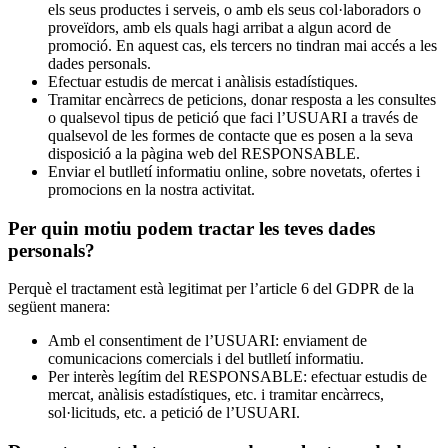
els seus productes i serveis, o amb els seus col·laboradors o
proveïdors, amb els quals hagi arribat a algun acord de
promoció. En aquest cas, els tercers no tindran mai accés a les
dades personals.
Efectuar estudis de mercat i anàlisis estadístiques.
Tramitar encàrrecs de peticions, donar resposta a les consultes
o qualsevol tipus de petició que faci l’USUARI a través de
qualsevol de les formes de contacte que es posen a la seva
disposició a la pàgina web del RESPONSABLE.
Enviar el butlletí informatiu online, sobre novetats, ofertes i
promocions en la nostra activitat.
Per quin motiu podem tractar les teves dades
personals?
Perquè el tractament està legitimat per l’article 6 del GDPR de la
següent manera:
Amb el consentiment de l’USUARI: enviament de
comunicacions comercials i del butlletí informatiu.
Per interès legítim del RESPONSABLE: efectuar estudis de
mercat, anàlisis estadístiques, etc. i tramitar encàrrecs,
sol·licituds, etc. a petició de l’USUARI.