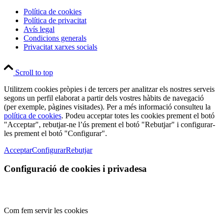
Política de cookies
Política de privacitat
Avís legal
Condicions generals
Privacitat xarxes socials
Scroll to top
Utilitzem cookies pròpies i de tercers per analitzar els nostres serveis
segons un perfil elaborat a partir dels vostres hàbits de navegació
(per exemple, pàgines visitades). Per a més informació consulteu la
política de cookies
. Podeu acceptar totes les cookies prement el botó
"Acceptar", rebutjar-ne l’ús prement el botó "Rebutjar" i configurar-
les prement el botó "Configurar".
Acceptar
Configurar
Rebutjar
Configuració de cookies i privadesa
Com fem servir les cookies