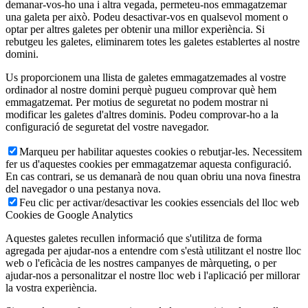
demanar-vos-ho una i altra vegada, permeteu-nos emmagatzemar
una galeta per això. Podeu desactivar-vos en qualsevol moment o
optar per altres galetes per obtenir una millor experiència. Si
rebutgeu les galetes, eliminarem totes les galetes establertes al nostre
domini.
Us proporcionem una llista de galetes emmagatzemades al vostre
ordinador al nostre domini perquè pugueu comprovar què hem
emmagatzemat. Per motius de seguretat no podem mostrar ni
modificar les galetes d'altres dominis. Podeu comprovar-ho a la
configuració de seguretat del vostre navegador.
Marqueu per habilitar aquestes cookies o rebutjar-les. Necessitem
fer us d'aquestes cookies per emmagatzemar aquesta configuració.
En cas contrari, se us demanarà de nou quan obriu una nova finestra
del navegador o una pestanya nova.
Feu clic per activar/desactivar les cookies essencials del lloc web
Cookies de Google Analytics
Aquestes galetes recullen informació que s'utilitza de forma
agregada per ajudar-nos a entendre com s'està utilitzant el nostre lloc
web o l'eficàcia de les nostres campanyes de màrqueting, o per
ajudar-nos a personalitzar el nostre lloc web i l'aplicació per millorar
la vostra experiència.