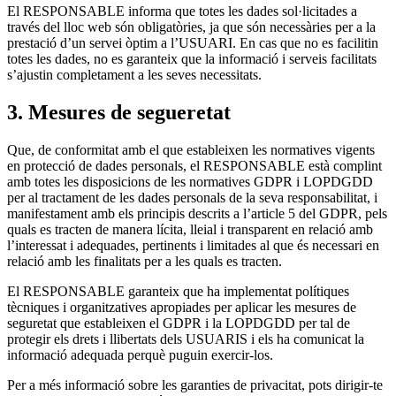
El RESPONSABLE informa que totes les dades sol·licitades a
través del lloc web són obligatòries, ja que són necessàries per a la
prestació d’un servei òptim a l’USUARI. En cas que no es facilitin
totes les dades, no es garanteix que la informació i serveis facilitats
s’ajustin completament a les seves necessitats.
3. Mesures de segueretat
Que, de conformitat amb el que estableixen les normatives vigents
en protecció de dades personals, el RESPONSABLE està complint
amb totes les disposicions de les normatives GDPR i LOPDGDD
per al tractament de les dades personals de la seva responsabilitat, i
manifestament amb els principis descrits a l’article 5 del GDPR, pels
quals es tracten de manera lícita, lleial i transparent en relació amb
l’interessat i adequades, pertinents i limitades al que és necessari en
relació amb les finalitats per a les quals es tracten.
El RESPONSABLE garanteix que ha implementat polítiques
tècniques i organitzatives apropiades per aplicar les mesures de
seguretat que estableixen el GDPR i la LOPDGDD per tal de
protegir els drets i llibertats dels USUARIS i els ha comunicat la
informació adequada perquè puguin exercir-los.
Per a més informació sobre les garanties de privacitat, pots dirigir-te