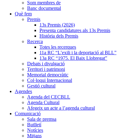
Som membres de
Banc documental
Què fem
Premis
13s Premis (2026)
Presenta candidatures als 13s Premis
Història dels Premis
Recerca
Totes les recerques
11a RC “L’exili i la deportació al BLL”
13a RC “1975. El Baix Llobregat”
Debats i divulgació
Territori i patrimoni
Memorial democràtic
Col·loqui Internacional
Gestió cultural
Agendes
Agenda del CECBLL
Agenda Cultural
Afegeix un acte a l’agenda cultural
Comunicació
Sala de premsa
Butlletí
Notícies
Mitjans