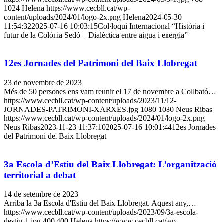
1024
Helena
https://www.cecbll.cat/wp-
content/uploads/2024/01/logo-2x.png
Helena
2024-05-30
11:54:32
2025-07-16 10:03:15
Col·loqui Internacional “Història i
futur de la Colònia Sedó – Dialèctica entre aigua i energia”
12es Jornades del Patrimoni del Baix Llobregat
23 de novembre de 2023
Més de 50 persones ens vam reunir el 17 de novembre a Collbató…
https://www.cecbll.cat/wp-content/uploads/2023/11/12-
JORNADES-PATRIMONI-XARXES.jpg
1080
1080
Neus Ribas
https://www.cecbll.cat/wp-content/uploads/2024/01/logo-2x.png
Neus Ribas
2023-11-23 11:37:10
2025-07-16 10:01:44
12es Jornades
del Patrimoni del Baix Llobregat
3a Escola d’Estiu del Baix Llobregat: L’organització
territorial a debat
14 de setembre de 2023
Arriba la 3a Escola d'Estiu del Baix Llobregat. Aquest any,…
https://www.cecbll.cat/wp-content/uploads/2023/09/3a-escola-
destiu-1.jpg
400
400
Helena
https://www.cecbll.cat/wp-