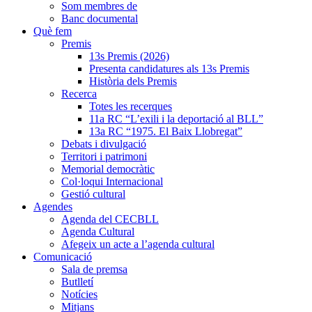
Som membres de
Banc documental
Què fem
Premis
13s Premis (2026)
Presenta candidatures als 13s Premis
Història dels Premis
Recerca
Totes les recerques
11a RC “L’exili i la deportació al BLL”
13a RC “1975. El Baix Llobregat”
Debats i divulgació
Territori i patrimoni
Memorial democràtic
Col·loqui Internacional
Gestió cultural
Agendes
Agenda del CECBLL
Agenda Cultural
Afegeix un acte a l’agenda cultural
Comunicació
Sala de premsa
Butlletí
Notícies
Mitjans