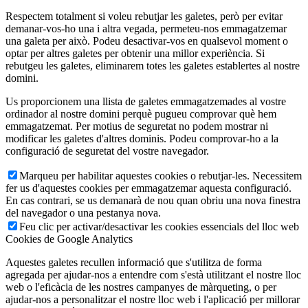
Respectem totalment si voleu rebutjar les galetes, però per evitar
demanar-vos-ho una i altra vegada, permeteu-nos emmagatzemar
una galeta per això. Podeu desactivar-vos en qualsevol moment o
optar per altres galetes per obtenir una millor experiència. Si
rebutgeu les galetes, eliminarem totes les galetes establertes al nostre
domini.
Us proporcionem una llista de galetes emmagatzemades al vostre
ordinador al nostre domini perquè pugueu comprovar què hem
emmagatzemat. Per motius de seguretat no podem mostrar ni
modificar les galetes d'altres dominis. Podeu comprovar-ho a la
configuració de seguretat del vostre navegador.
Marqueu per habilitar aquestes cookies o rebutjar-les. Necessitem
fer us d'aquestes cookies per emmagatzemar aquesta configuració.
En cas contrari, se us demanarà de nou quan obriu una nova finestra
del navegador o una pestanya nova.
Feu clic per activar/desactivar les cookies essencials del lloc web
Cookies de Google Analytics
Aquestes galetes recullen informació que s'utilitza de forma
agregada per ajudar-nos a entendre com s'està utilitzant el nostre lloc
web o l'eficàcia de les nostres campanyes de màrqueting, o per
ajudar-nos a personalitzar el nostre lloc web i l'aplicació per millorar