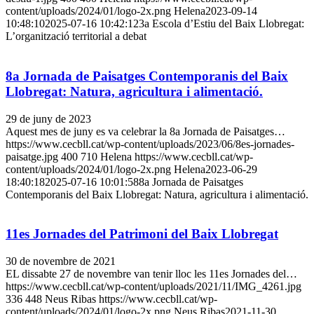
content/uploads/2024/01/logo-2x.png
Helena
2023-09-14
10:48:10
2025-07-16 10:42:12
3a Escola d’Estiu del Baix Llobregat:
L’organització territorial a debat
8a Jornada de Paisatges Contemporanis del Baix
Llobregat: Natura, agricultura i alimentació.
29 de juny de 2023
Aquest mes de juny es va celebrar la 8a Jornada de Paisatges…
https://www.cecbll.cat/wp-content/uploads/2023/06/8es-jornades-
paisatge.jpg
400
710
Helena
https://www.cecbll.cat/wp-
content/uploads/2024/01/logo-2x.png
Helena
2023-06-29
18:40:18
2025-07-16 10:01:58
8a Jornada de Paisatges
Contemporanis del Baix Llobregat: Natura, agricultura i alimentació.
11es Jornades del Patrimoni del Baix Llobregat
30 de novembre de 2021
EL dissabte 27 de novembre van tenir lloc les 11es Jornades del…
https://www.cecbll.cat/wp-content/uploads/2021/11/IMG_4261.jpg
336
448
Neus Ribas
https://www.cecbll.cat/wp-
content/uploads/2024/01/logo-2x.png
Neus Ribas
2021-11-30