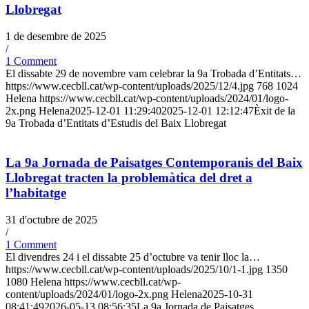
Llobregat
1 de desembre de 2025
/
1 Comment
El dissabte 29 de novembre vam celebrar la 9a Trobada d’Entitats…
https://www.cecbll.cat/wp-content/uploads/2025/12/4.jpg
768
1024
Helena
https://www.cecbll.cat/wp-content/uploads/2024/01/logo-
2x.png
Helena
2025-12-01 11:29:40
2025-12-01 12:12:47
Èxit de la
9a Trobada d’Entitats d’Estudis del Baix Llobregat
La 9a Jornada de Paisatges Contemporanis del Baix
Llobregat tracten la problemàtica del dret a
l’habitatge
31 d'octubre de 2025
/
1 Comment
El divendres 24 i el dissabte 25 d’octubre va tenir lloc la…
https://www.cecbll.cat/wp-content/uploads/2025/10/1-1.jpg
1350
1080
Helena
https://www.cecbll.cat/wp-
content/uploads/2024/01/logo-2x.png
Helena
2025-10-31
08:41:49
2026-05-13 08:56:35
La 9a Jornada de Paisatges