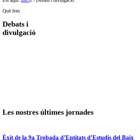
Ets aquí:
Inici
1
/
Debats i divulgació
Què fem
Debats i
divulgació
Les nostres últimes jornades
Èxit de la 9a Trobada d’Entitats d’Estudis del Baix