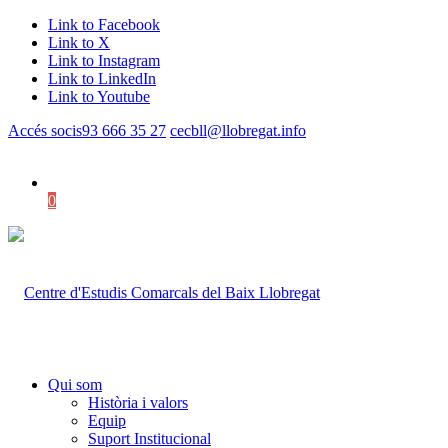
Link to Facebook
Link to X
Link to Instagram
Link to LinkedIn
Link to Youtube
Accés socis
93 666 35 27
cecbll@llobregat.info
0
Shopping Cart
Qui som
Història i valors
Equip
Suport Institucional