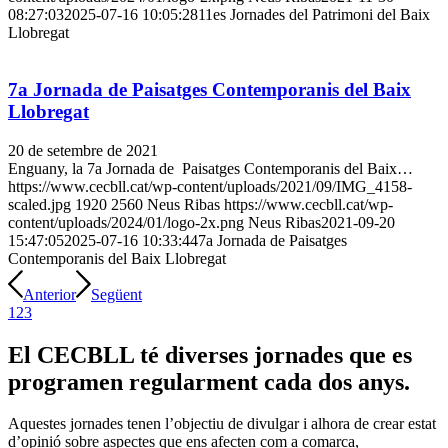
08:27:03
2025-07-16 10:05:28
11es Jornades del Patrimoni del Baix
Llobregat
7a Jornada de Paisatges Contemporanis del Baix
Llobregat
20 de setembre de 2021
Enguany, la 7a Jornada de Paisatges Contemporanis del Baix…
https://www.cecbll.cat/wp-content/uploads/2021/09/IMG_4158-
scaled.jpg
1920
2560
Neus Ribas
https://www.cecbll.cat/wp-
content/uploads/2024/01/logo-2x.png
Neus Ribas
2021-09-20
15:47:05
2025-07-16 10:33:44
7a Jornada de Paisatges
Contemporanis del Baix Llobregat
Anterior
Següent
1
2
3
El CECBLL té diverses jornades que es
programen regularment cada dos anys.
Aquestes jornades tenen l’objectiu de divulgar i alhora de crear estat
d’opinió sobre aspectes que ens afecten com a comarca,