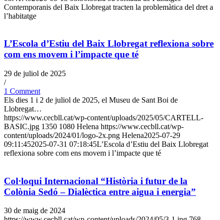
Contemporanis del Baix Llobregat tracten la problemàtica del dret a
l’habitatge
L’Escola d’Estiu del Baix Llobregat reflexiona sobre
com ens movem i l’impacte que té
29 de juliol de 2025
/
1 Comment
Els dies 1 i 2 de juliol de 2025, el Museu de Sant Boi de
Llobregat…
https://www.cecbll.cat/wp-content/uploads/2025/05/CARTELL-
BASIC.jpg
1350
1080
Helena
https://www.cecbll.cat/wp-
content/uploads/2024/01/logo-2x.png
Helena
2025-07-29
09:11:45
2025-07-31 07:18:45
L’Escola d’Estiu del Baix Llobregat
reflexiona sobre com ens movem i l’impacte que té
Col·loqui Internacional “Història i futur de la
Colònia Sedó – Dialèctica entre aigua i energia”
30 de maig de 2024
https://www.cecbll.cat/wp-content/uploads/2024/05/3-1.jpg
768