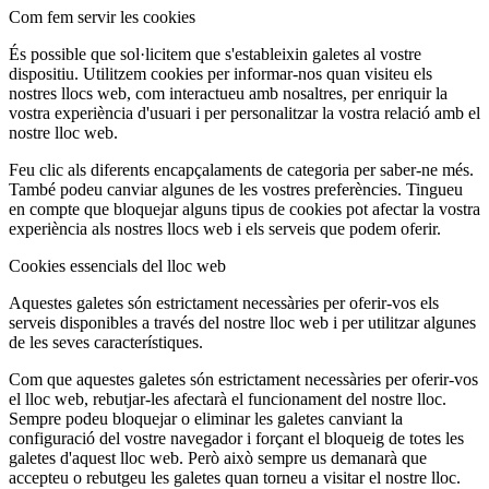
Com fem servir les cookies
És possible que sol·licitem que s'estableixin galetes al vostre
dispositiu. Utilitzem cookies per informar-nos quan visiteu els
nostres llocs web, com interactueu amb nosaltres, per enriquir la
vostra experiència d'usuari i per personalitzar la vostra relació amb el
nostre lloc web.
Feu clic als diferents encapçalaments de categoria per saber-ne més.
També podeu canviar algunes de les vostres preferències. Tingueu
en compte que bloquejar alguns tipus de cookies pot afectar la vostra
experiència als nostres llocs web i els serveis que podem oferir.
Cookies essencials del lloc web
Aquestes galetes són estrictament necessàries per oferir-vos els
serveis disponibles a través del nostre lloc web i per utilitzar algunes
de les seves característiques.
Com que aquestes galetes són estrictament necessàries per oferir-vos
el lloc web, rebutjar-les afectarà el funcionament del nostre lloc.
Sempre podeu bloquejar o eliminar les galetes canviant la
configuració del vostre navegador i forçant el bloqueig de totes les
galetes d'aquest lloc web. Però això sempre us demanarà que
accepteu o rebutgeu les galetes quan torneu a visitar el nostre lloc.