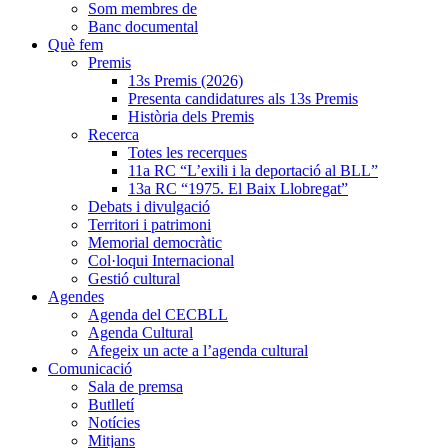
Som membres de
Banc documental
Què fem
Premis
13s Premis (2026)
Presenta candidatures als 13s Premis
Història dels Premis
Recerca
Totes les recerques
11a RC “L’exili i la deportació al BLL”
13a RC “1975. El Baix Llobregat”
Debats i divulgació
Territori i patrimoni
Memorial democràtic
Col·loqui Internacional
Gestió cultural
Agendes
Agenda del CECBLL
Agenda Cultural
Afegeix un acte a l’agenda cultural
Comunicació
Sala de premsa
Butlletí
Notícies
Mitjans