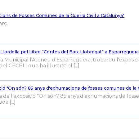
ons de Fosses Comunes de la Guerra Civil a Catalunya"
arç.
 Llordella pel llibre “Contes del Baix Llobregat” a Esparreguera
eca Municipal l'Ateneu d'Esparreguera, trobareu l'exposició
el CECBLLque ha il·lustrat el [...]
sició "On són? 85 anys d'exhumacions de fosses comunes de la G
ria de l'exposició "On són? 85 anys d'exhumacions de fos
da [...]