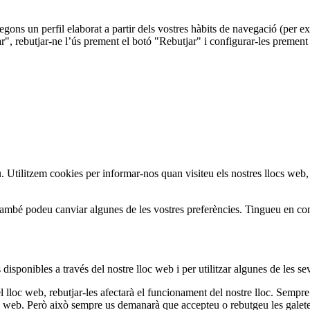
 segons un perfil elaborat a partir dels vostres hàbits de navegació (per
r", rebutjar-ne l’ús prement el botó "Rebutjar" i configurar-les prement
iu. Utilitzem cookies per informar-nos quan visiteu els nostres llocs web
També podeu canviar algunes de les vostres preferències. Tingueu en com
disponibles a través del nostre lloc web i per utilitzar algunes de les sev
 lloc web, rebutjar-les afectarà el funcionament del nostre lloc. Sempre
oc web. Però això sempre us demanarà que accepteu o rebutgeu les galetes 