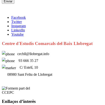
Facebook
Twitter
Instagram
LinkedIn
Youtube
Centre d'Estudis Comarcals del Baix Llobregat
cecbll@llobregat.info
93 666 35 27
C/ Estelí, 10
08980 Sant Feliu de Llobregat
Enllaços d’interès