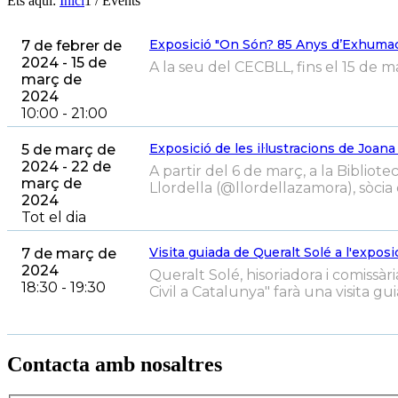
Ets aquí:
Inici
1
/
Events
Exposició "On Són? 85 Anys d’Exhumaci
7 de febrer de
2024 - 15 de
A la seu del CECBLL, fins el 15 de m
març de
2024
10:00 - 21:00
Exposició de les il·lustracions de Joana
5 de març de
2024 - 22 de
A partir del 6 de març, a la Bibliot
març de
Llordella (@llordellazamora), sòcia d
2024
Tot el dia
Visita guiada de Queralt Solé a l'expo
7 de març de
2024
Queralt Solé, hisoriadora i comissà
18:30 - 19:30
Civil a Catalunya" farà una visita guia
Contacta amb nosaltres