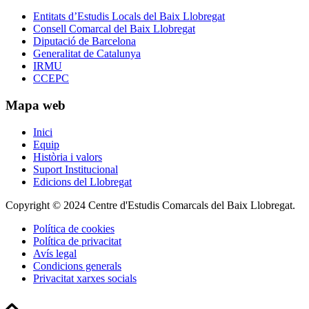
Entitats d’Estudis Locals del Baix Llobregat
Consell Comarcal del Baix Llobregat
Diputació de Barcelona
Generalitat de Catalunya
IRMU
CCEPC
Mapa web
Inici
Equip
Història i valors
Suport Institucional
Edicions del Llobregat
Copyright © 2024 Centre d'Estudis Comarcals del Baix Llobregat.
Política de cookies
Política de privacitat
Avís legal
Condicions generals
Privacitat xarxes socials