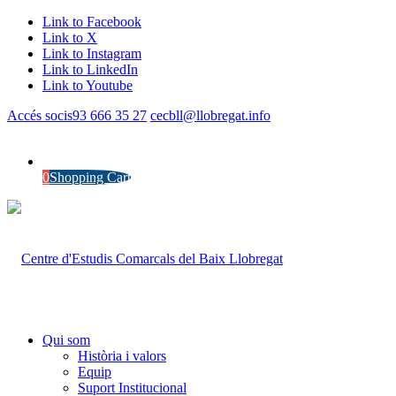
Link to Facebook
Link to X
Link to Instagram
Link to LinkedIn
Link to Youtube
Accés socis
93 666 35 27
cecbll@llobregat.info
0
Shopping Cart
Qui som
Història i valors
Equip
Suport Institucional