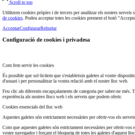
Scroll to top
Utilitzem cookies pròpies i de tercers per analitzar els nostres serveis
de cookies
. Podeu acceptar totes les cookies prement el botó "Accepta
Acceptar
Configurar
Rebutjar
Configuració de cookies i privadesa
Com fem servir les cookies
És possible que sol·licitem que s'estableixin galetes al vostre disposit
d'usuari i per personalitzar la vostra relació amb el nostre lloc web.
Feu clic als diferents encapçalaments de categoria per saber-ne més. 
experiència als nostres llocs web i els serveis que podem oferir.
Cookies essencials del lloc web
Aquestes galetes són estrictament necessàries per oferir-vos els serveis 
Com que aquestes galetes són estrictament necessàries per oferir-vos el
vostre navegador i forçant el bloqueig de totes les galetes d'aquest ll