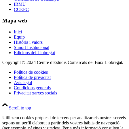
IRMU
CCEPC
Mapa web
Inici
Equip
Història i valors
Suport Institucional
Edicions del Llobregat
Copyright © 2024 Centre d'Estudis Comarcals del Baix Llobregat.
Política de cookies
Política de privacitat
Avís legal
Condicions generals
Privacitat xarxes socials
Scroll to top
Utilitzem cookies pròpies i de tercers per analitzar els nostres serveis
segons un perfil elaborat a partir dels vostres hàbits de navegació
(per exemple, pàgines visitades). Per a més informació consulteu la