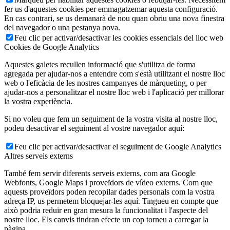
fer us d'aquestes cookies per emmagatzemar aquesta configuració.
En cas contrari, se us demanarà de nou quan obriu una nova finestra
del navegador o una pestanya nova.
Feu clic per activar/desactivar les cookies essencials del lloc web
Cookies de Google Analytics
Aquestes galetes recullen informació que s'utilitza de forma
agregada per ajudar-nos a entendre com s'està utilitzant el nostre lloc
web o l'eficàcia de les nostres campanyes de màrqueting, o per
ajudar-nos a personalitzar el nostre lloc web i l'aplicació per millorar
la vostra experiència.
Si no voleu que fem un seguiment de la vostra visita al nostre lloc,
podeu desactivar el seguiment al vostre navegador aquí:
Feu clic per activar/desactivar el seguiment de Google Analytics
Altres serveis externs
També fem servir diferents serveis externs, com ara Google
Webfonts, Google Maps i proveïdors de vídeo externs. Com que
aquests proveïdors poden recopilar dades personals com la vostra
adreça IP, us permetem bloquejar-les aquí. Tingueu en compte que
això podria reduir en gran mesura la funcionalitat i l'aspecte del
nostre lloc. Els canvis tindran efecte un cop torneu a carregar la
pàgina.