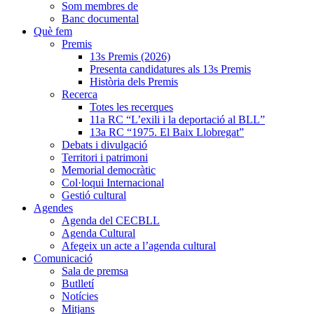
Som membres de
Banc documental
Què fem
Premis
13s Premis (2026)
Presenta candidatures als 13s Premis
Història dels Premis
Recerca
Totes les recerques
11a RC “L’exili i la deportació al BLL”
13a RC “1975. El Baix Llobregat”
Debats i divulgació
Territori i patrimoni
Memorial democràtic
Col·loqui Internacional
Gestió cultural
Agendes
Agenda del CECBLL
Agenda Cultural
Afegeix un acte a l’agenda cultural
Comunicació
Sala de premsa
Butlletí
Notícies
Mitjans