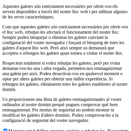
Aquestes galetes són estrictament necessàries per oferir-vos els
serveis disponibles a través del nostre lloc web i per utilitzar algunes
de les seves característiques.
Com que aquestes galetes són estrictament necessàries per oferir-vos
el lloc web, rebutjar-les afectarà el funcionament del nostre lloc.
Sempre podeu bloquejar o eliminar les galetes canviant la
configuració del vostre navegador i forçant el bloqueig de totes les
galetes d'aquest lloc web. Però això sempre us demanarà que
accepteu o rebutgeu les galetes quan torneu a visitar el nostre lloc.
Respectem totalment si voleu rebutjar les galetes, però per evitar
demanar-vos-ho una i altra vegada, permeteu-nos emmagatzemar
una galeta per això. Podeu desactivar-vos en qualsevol moment o
optar per altres galetes per obtenir una millor experiència. Si
rebutgeu les galetes, eliminarem totes les galetes establertes al nostre
domini.
Us proporcionem una llista de galetes emmagatzemades al vostre
ordinador al nostre domini perquè pugueu comprovar què hem
emmagatzemat. Per motius de seguretat no podem mostrar ni
modificar les galetes d'altres dominis. Podeu comprovar-ho a la
configuració de seguretat del vostre navegador.
Marqueu per habilitar aquestes cookies o rebutjar-les. Necessitem