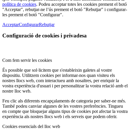
política de cookies
. Podeu acceptar totes les cookies prement el botó
"Acceptar", rebutjar-ne l’ús prement el botó "Rebutjar" i configurar-
les prement el botó "Configurar".
Acceptar
Configurar
Rebutjar
Configuració de cookies i privadesa
Com fem servir les cookies
És possible que sol·licitem que s'estableixin galetes al vostre
dispositiu. Utilitzem cookies per informar-nos quan visiteu els
nostres llocs web, com interactueu amb nosaltres, per enriquir la
vostra experiència d'usuari i per personalitzar la vostra relació amb el
nostre lloc web.
Feu clic als diferents encapçalaments de categoria per saber-ne més.
També podeu canviar algunes de les vostres preferències. Tingueu
en compte que bloquejar alguns tipus de cookies pot afectar la vostra
experiència als nostres llocs web i els serveis que podem oferir.
Cookies essencials del lloc web