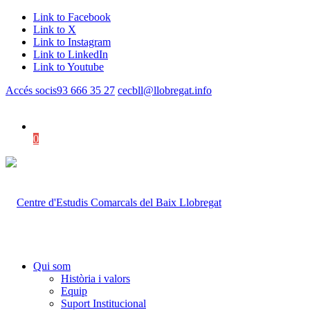
Link to Facebook
Link to X
Link to Instagram
Link to LinkedIn
Link to Youtube
Accés socis
93 666 35 27
cecbll@llobregat.info
0
Shopping Cart
Qui som
Història i valors
Equip
Suport Institucional