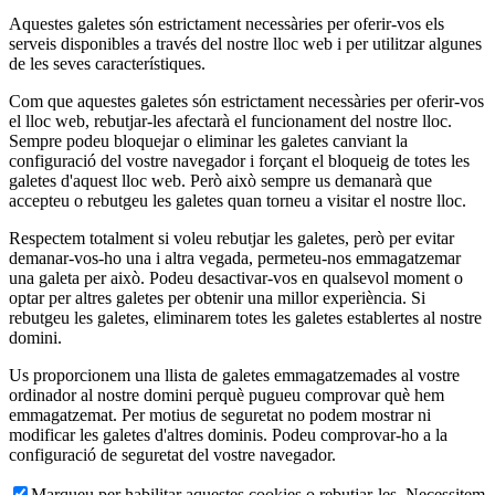
Aquestes galetes són estrictament necessàries per oferir-vos els
serveis disponibles a través del nostre lloc web i per utilitzar algunes
de les seves característiques.
Com que aquestes galetes són estrictament necessàries per oferir-vos
el lloc web, rebutjar-les afectarà el funcionament del nostre lloc.
Sempre podeu bloquejar o eliminar les galetes canviant la
configuració del vostre navegador i forçant el bloqueig de totes les
galetes d'aquest lloc web. Però això sempre us demanarà que
accepteu o rebutgeu les galetes quan torneu a visitar el nostre lloc.
Respectem totalment si voleu rebutjar les galetes, però per evitar
demanar-vos-ho una i altra vegada, permeteu-nos emmagatzemar
una galeta per això. Podeu desactivar-vos en qualsevol moment o
optar per altres galetes per obtenir una millor experiència. Si
rebutgeu les galetes, eliminarem totes les galetes establertes al nostre
domini.
Us proporcionem una llista de galetes emmagatzemades al vostre
ordinador al nostre domini perquè pugueu comprovar què hem
emmagatzemat. Per motius de seguretat no podem mostrar ni
modificar les galetes d'altres dominis. Podeu comprovar-ho a la
configuració de seguretat del vostre navegador.
Marqueu per habilitar aquestes cookies o rebutjar-les. Necessitem