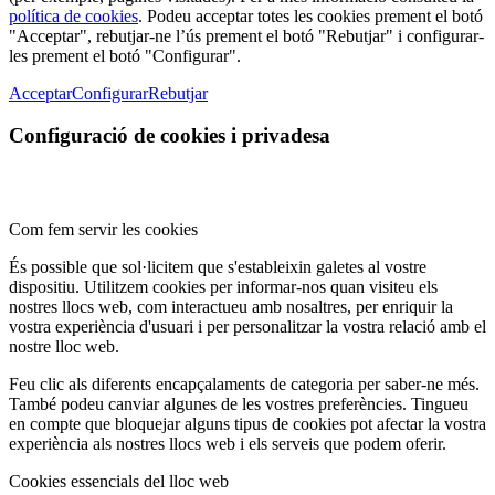
política de cookies
. Podeu acceptar totes les cookies prement el botó
"Acceptar", rebutjar-ne l’ús prement el botó "Rebutjar" i configurar-
les prement el botó "Configurar".
Acceptar
Configurar
Rebutjar
Configuració de cookies i privadesa
Com fem servir les cookies
És possible que sol·licitem que s'estableixin galetes al vostre
dispositiu. Utilitzem cookies per informar-nos quan visiteu els
nostres llocs web, com interactueu amb nosaltres, per enriquir la
vostra experiència d'usuari i per personalitzar la vostra relació amb el
nostre lloc web.
Feu clic als diferents encapçalaments de categoria per saber-ne més.
També podeu canviar algunes de les vostres preferències. Tingueu
en compte que bloquejar alguns tipus de cookies pot afectar la vostra
experiència als nostres llocs web i els serveis que podem oferir.
Cookies essencials del lloc web