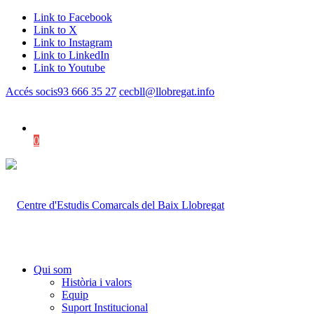
Link to Facebook
Link to X
Link to Instagram
Link to LinkedIn
Link to Youtube
Accés socis
93 666 35 27
cecbll@llobregat.info
0
Shopping Cart
Qui som
Història i valors
Equip
Suport Institucional