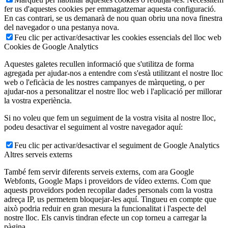
fer us d'aquestes cookies per emmagatzemar aquesta configuració.
En cas contrari, se us demanarà de nou quan obriu una nova finestra
del navegador o una pestanya nova.
Feu clic per activar/desactivar les cookies essencials del lloc web
Cookies de Google Analytics
Aquestes galetes recullen informació que s'utilitza de forma
agregada per ajudar-nos a entendre com s'està utilitzant el nostre lloc
web o l'eficàcia de les nostres campanyes de màrqueting, o per
ajudar-nos a personalitzar el nostre lloc web i l'aplicació per millorar
la vostra experiència.
Si no voleu que fem un seguiment de la vostra visita al nostre lloc,
podeu desactivar el seguiment al vostre navegador aquí:
Feu clic per activar/desactivar el seguiment de Google Analytics
Altres serveis externs
També fem servir diferents serveis externs, com ara Google
Webfonts, Google Maps i proveïdors de vídeo externs. Com que
aquests proveïdors poden recopilar dades personals com la vostra
adreça IP, us permetem bloquejar-les aquí. Tingueu en compte que
això podria reduir en gran mesura la funcionalitat i l'aspecte del
nostre lloc. Els canvis tindran efecte un cop torneu a carregar la
pàgina.