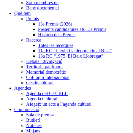
Som membres de
Banc documental
Què fem
Premis
13s Premis (2026)
Presenta candidatures als 13s Premis
Història dels Premis
Recerca
Totes les recerques
11a RC “L’exili i la deportació al BLL”
13a RC “1975. El Baix Llobregat”
Debats i divulgació
Territori i patrimoni
Memorial democràtic
Col·loqui Internacional
Gestió cultural
Agendes
Agenda del CECBLL
Agenda Cultural
Afegeix un acte a l’agenda cultural
Comunicació
Sala de premsa
Butlletí
Notícies
Mitjans