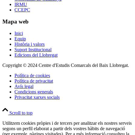
IRMU
CCEPC
Mapa web
Inici
Equip
Història i valors
Suport Institucional
Edicions del Llobregat
Copyright © 2024 Centre d'Estudis Comarcals del Baix Llobregat.
Política de cookies
Política de privacitat
Avís legal
Condicions generals
Privacitat xarxes socials
Scroll to top
Utilitzem cookies pròpies i de tercers per analitzar els nostres serveis
segons un perfil elaborat a partir dels vostres hàbits de navegació
(per exemple, pàgines visitades). Per a més informació consulteu la