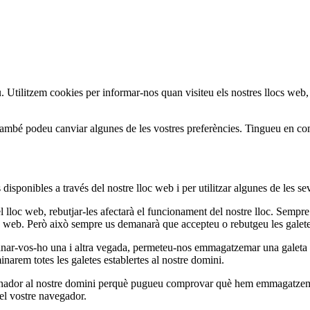
iu. Utilitzem cookies per informar-nos quan visiteu els nostres llocs web
També podeu canviar algunes de les vostres preferències. Tingueu en com
disponibles a través del nostre lloc web i per utilitzar algunes de les sev
 lloc web, rebutjar-les afectarà el funcionament del nostre lloc. Sempre
oc web. Però això sempre us demanarà que accepteu o rebutgeu les galetes 
emanar-vos-ho una i altra vegada, permeteu-nos emmagatzemar una galeta 
inarem totes les galetes establertes al nostre domini.
inador al nostre domini perquè pugueu comprovar què hem emmagatzemat
el vostre navegador.