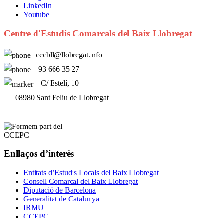
LinkedIn
Youtube
Centre d'Estudis Comarcals del Baix Llobregat
cecbll@llobregat.info
93 666 35 27
C/ Estelí, 10
08980 Sant Feliu de Llobregat
Enllaços d’interès
Entitats d’Estudis Locals del Baix Llobregat
Consell Comarcal del Baix Llobregat
Diputació de Barcelona
Generalitat de Catalunya
IRMU
CCEPC