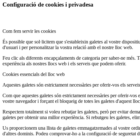
Configuració de cookies i privadesa
Com fem servir les cookies
És possible que sol·licitem que s'estableixin galetes al vostre disposit
d'usuari i per personalitzar la vostra relació amb el nostre lloc web.
Feu clic als diferents encapçalaments de categoria per saber-ne més. 
experiència als nostres llocs web i els serveis que podem oferir.
Cookies essencials del lloc web
Aquestes galetes són estrictament necessàries per oferir-vos els serveis 
Com que aquestes galetes són estrictament necessàries per oferir-vos el
vostre navegador i forçant el bloqueig de totes les galetes d'aquest ll
Respectem totalment si voleu rebutjar les galetes, però per evitar d
galetes per obtenir una millor experiència. Si rebutgeu les galetes, elim
Us proporcionem una llista de galetes emmagatzemades al vostre ord
d'altres dominis. Podeu comprovar-ho a la configuració de seguretat d