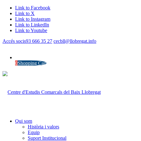
Link to Facebook
Link to X
Link to Instagram
Link to LinkedIn
Link to Youtube
Accés socis
93 666 35 27
cecbll@llobregat.info
0
Shopping Cart
Qui som
Història i valors
Equip
Suport Institucional