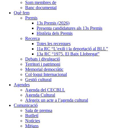
Som membres de
Banc documental
Què fem
Premis
13s Premis (2026)
Presenta candidatures als 13s Premis
Història dels Premis
Recerca
Totes les recerques
11a RC “L’exili i la deportació al BLL”
13a RC “1975. El Baix Llobregat”
Debats i divulgació
Territori i patrimoni
Memorial democràtic
Col·loqui Internacional
Gestió cultural
Agendes
Agenda del CECBLL
Agenda Cultural
Afegeix un acte a l’agenda cultural
Comunicació
Sala de premsa
Butlletí
Notícies
Mitjans