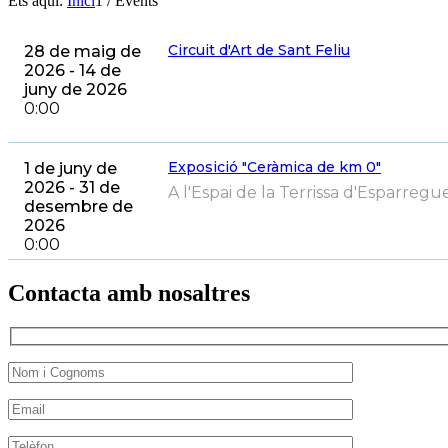
Ets aquí:
Inici
1
/
Events
Circuit d'Art de Sant Feliu
28 de maig de
2026 - 14 de
juny de 2026
0:00
Exposició "Ceràmica de km 0"
1 de juny de
2026 - 31 de
A l'Espai de la Terrissa d'Esparregu
desembre de
2026
0:00
Contacta amb nosaltres