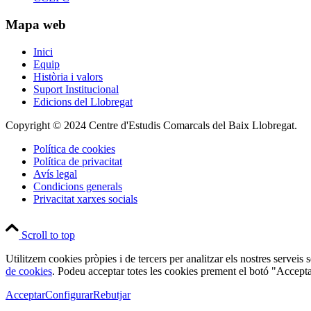
Mapa web
Inici
Equip
Història i valors
Suport Institucional
Edicions del Llobregat
Copyright © 2024 Centre d'Estudis Comarcals del Baix Llobregat.
Política de cookies
Política de privacitat
Avís legal
Condicions generals
Privacitat xarxes socials
Scroll to top
Utilitzem cookies pròpies i de tercers per analitzar els nostres serveis
de cookies
. Podeu acceptar totes les cookies prement el botó "Accepta
Acceptar
Configurar
Rebutjar