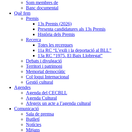
Som membres de
Banc documental
Què fem
Premis
13s Premis (2026)
Presenta candidatures als 13s Premis
Història dels Premis
Recerca
Totes les recerques
11a RC “L’exili i la deportació al BLL”
13a RC “1975. El Baix Llobregat”
Debats i divulgació
Territori i patrimoni
Memorial democràtic
Col·loqui Internacional
Gestió cultural
Agendes
Agenda del CECBLL
Agenda Cultural
Afegeix un acte a l’agenda cultural
Comunicació
Sala de premsa
Butlletí
Notícies
Mitjans