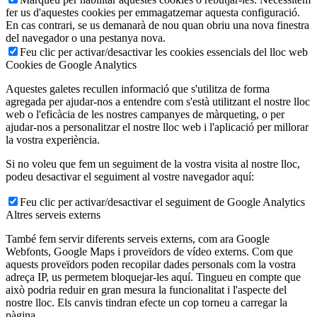
fer us d'aquestes cookies per emmagatzemar aquesta configuració.
En cas contrari, se us demanarà de nou quan obriu una nova finestra
del navegador o una pestanya nova.
Feu clic per activar/desactivar les cookies essencials del lloc web
Cookies de Google Analytics
Aquestes galetes recullen informació que s'utilitza de forma
agregada per ajudar-nos a entendre com s'està utilitzant el nostre lloc
web o l'eficàcia de les nostres campanyes de màrqueting, o per
ajudar-nos a personalitzar el nostre lloc web i l'aplicació per millorar
la vostra experiència.
Si no voleu que fem un seguiment de la vostra visita al nostre lloc,
podeu desactivar el seguiment al vostre navegador aquí:
Feu clic per activar/desactivar el seguiment de Google Analytics
Altres serveis externs
També fem servir diferents serveis externs, com ara Google
Webfonts, Google Maps i proveïdors de vídeo externs. Com que
aquests proveïdors poden recopilar dades personals com la vostra
adreça IP, us permetem bloquejar-les aquí. Tingueu en compte que
això podria reduir en gran mesura la funcionalitat i l'aspecte del
nostre lloc. Els canvis tindran efecte un cop torneu a carregar la
pàgina.