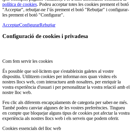
política de cookies
. Podeu acceptar totes les cookies prement el botó
"Acceptar", rebutjar-ne l’ús prement el botó "Rebutjar" i configurar-
les prement el botó "Configurar".
Acceptar
Configurar
Rebutjar
Configuració de cookies i privadesa
Com fem servir les cookies
És possible que sol·licitem que s'estableixin galetes al vostre
dispositiu. Utilitzem cookies per informar-nos quan visiteu els
nostres llocs web, com interactueu amb nosaltres, per enriquir la
vostra experiència d'usuari i per personalitzar la vostra relació amb el
nostre lloc web.
Feu clic als diferents encapçalaments de categoria per saber-ne més.
També podeu canviar algunes de les vostres preferències. Tingueu
en compte que bloquejar alguns tipus de cookies pot afectar la vostra
experiència als nostres llocs web i els serveis que podem oferir.
Cookies essencials del lloc web