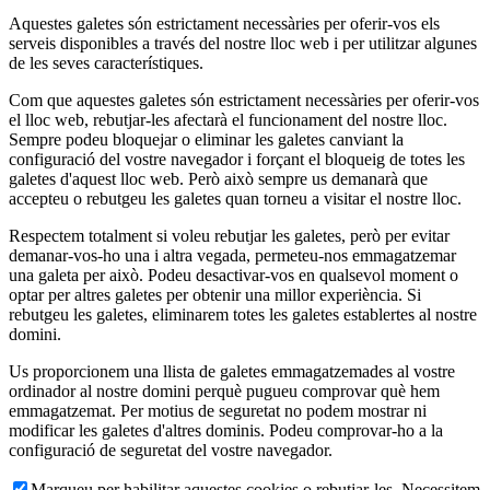
Aquestes galetes són estrictament necessàries per oferir-vos els
serveis disponibles a través del nostre lloc web i per utilitzar algunes
de les seves característiques.
Com que aquestes galetes són estrictament necessàries per oferir-vos
el lloc web, rebutjar-les afectarà el funcionament del nostre lloc.
Sempre podeu bloquejar o eliminar les galetes canviant la
configuració del vostre navegador i forçant el bloqueig de totes les
galetes d'aquest lloc web. Però això sempre us demanarà que
accepteu o rebutgeu les galetes quan torneu a visitar el nostre lloc.
Respectem totalment si voleu rebutjar les galetes, però per evitar
demanar-vos-ho una i altra vegada, permeteu-nos emmagatzemar
una galeta per això. Podeu desactivar-vos en qualsevol moment o
optar per altres galetes per obtenir una millor experiència. Si
rebutgeu les galetes, eliminarem totes les galetes establertes al nostre
domini.
Us proporcionem una llista de galetes emmagatzemades al vostre
ordinador al nostre domini perquè pugueu comprovar què hem
emmagatzemat. Per motius de seguretat no podem mostrar ni
modificar les galetes d'altres dominis. Podeu comprovar-ho a la
configuració de seguretat del vostre navegador.
Marqueu per habilitar aquestes cookies o rebutjar-les. Necessitem