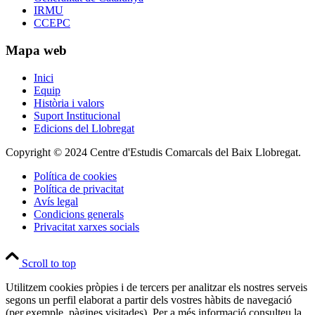
IRMU
CCEPC
Mapa web
Inici
Equip
Història i valors
Suport Institucional
Edicions del Llobregat
Copyright © 2024 Centre d'Estudis Comarcals del Baix Llobregat.
Política de cookies
Política de privacitat
Avís legal
Condicions generals
Privacitat xarxes socials
Scroll to top
Utilitzem cookies pròpies i de tercers per analitzar els nostres serveis
segons un perfil elaborat a partir dels vostres hàbits de navegació
(per exemple, pàgines visitades). Per a més informació consulteu la