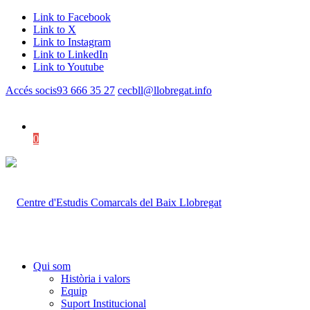
Link to Facebook
Link to X
Link to Instagram
Link to LinkedIn
Link to Youtube
Accés socis
93 666 35 27
cecbll@llobregat.info
0
Shopping Cart
Qui som
Història i valors
Equip
Suport Institucional