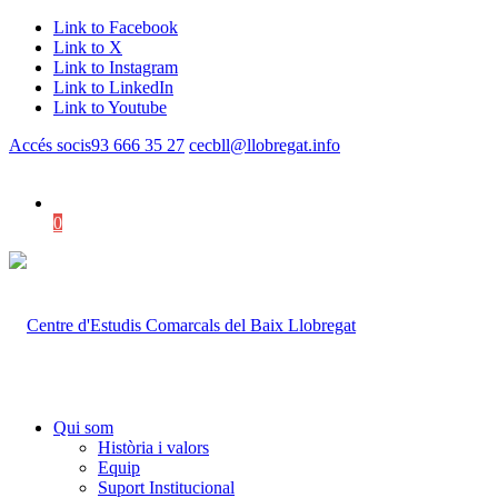
Link to Facebook
Link to X
Link to Instagram
Link to LinkedIn
Link to Youtube
Accés socis
93 666 35 27
cecbll@llobregat.info
0
Shopping Cart
Qui som
Història i valors
Equip
Suport Institucional