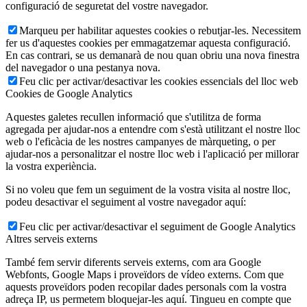
configuració de seguretat del vostre navegador.
Marqueu per habilitar aquestes cookies o rebutjar-les. Necessitem
fer us d'aquestes cookies per emmagatzemar aquesta configuració.
En cas contrari, se us demanarà de nou quan obriu una nova finestra
del navegador o una pestanya nova.
Feu clic per activar/desactivar les cookies essencials del lloc web
Cookies de Google Analytics
Aquestes galetes recullen informació que s'utilitza de forma
agregada per ajudar-nos a entendre com s'està utilitzant el nostre lloc
web o l'eficàcia de les nostres campanyes de màrqueting, o per
ajudar-nos a personalitzar el nostre lloc web i l'aplicació per millorar
la vostra experiència.
Si no voleu que fem un seguiment de la vostra visita al nostre lloc,
podeu desactivar el seguiment al vostre navegador aquí:
Feu clic per activar/desactivar el seguiment de Google Analytics
Altres serveis externs
També fem servir diferents serveis externs, com ara Google
Webfonts, Google Maps i proveïdors de vídeo externs. Com que
aquests proveïdors poden recopilar dades personals com la vostra
adreça IP, us permetem bloquejar-les aquí. Tingueu en compte que