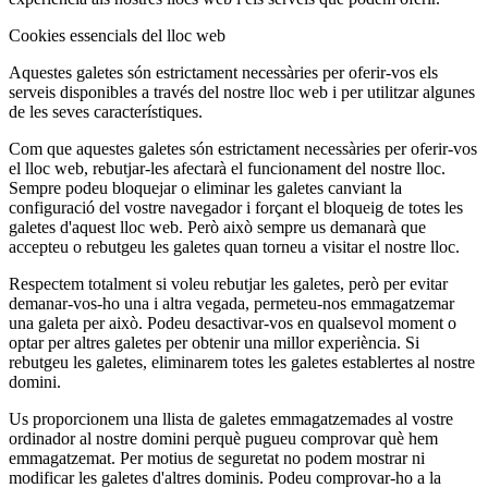
Cookies essencials del lloc web
Aquestes galetes són estrictament necessàries per oferir-vos els
serveis disponibles a través del nostre lloc web i per utilitzar algunes
de les seves característiques.
Com que aquestes galetes són estrictament necessàries per oferir-vos
el lloc web, rebutjar-les afectarà el funcionament del nostre lloc.
Sempre podeu bloquejar o eliminar les galetes canviant la
configuració del vostre navegador i forçant el bloqueig de totes les
galetes d'aquest lloc web. Però això sempre us demanarà que
accepteu o rebutgeu les galetes quan torneu a visitar el nostre lloc.
Respectem totalment si voleu rebutjar les galetes, però per evitar
demanar-vos-ho una i altra vegada, permeteu-nos emmagatzemar
una galeta per això. Podeu desactivar-vos en qualsevol moment o
optar per altres galetes per obtenir una millor experiència. Si
rebutgeu les galetes, eliminarem totes les galetes establertes al nostre
domini.
Us proporcionem una llista de galetes emmagatzemades al vostre
ordinador al nostre domini perquè pugueu comprovar què hem
emmagatzemat. Per motius de seguretat no podem mostrar ni
modificar les galetes d'altres dominis. Podeu comprovar-ho a la