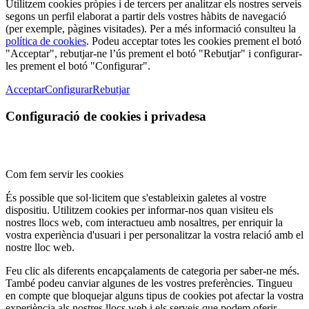
Utilitzem cookies pròpies i de tercers per analitzar els nostres serveis
segons un perfil elaborat a partir dels vostres hàbits de navegació
(per exemple, pàgines visitades). Per a més informació consulteu la
política de cookies
. Podeu acceptar totes les cookies prement el botó
"Acceptar", rebutjar-ne l’ús prement el botó "Rebutjar" i configurar-
les prement el botó "Configurar".
Acceptar
Configurar
Rebutjar
Configuració de cookies i privadesa
Com fem servir les cookies
És possible que sol·licitem que s'estableixin galetes al vostre
dispositiu. Utilitzem cookies per informar-nos quan visiteu els
nostres llocs web, com interactueu amb nosaltres, per enriquir la
vostra experiència d'usuari i per personalitzar la vostra relació amb el
nostre lloc web.
Feu clic als diferents encapçalaments de categoria per saber-ne més.
També podeu canviar algunes de les vostres preferències. Tingueu
en compte que bloquejar alguns tipus de cookies pot afectar la vostra
experiència als nostres llocs web i els serveis que podem oferir.