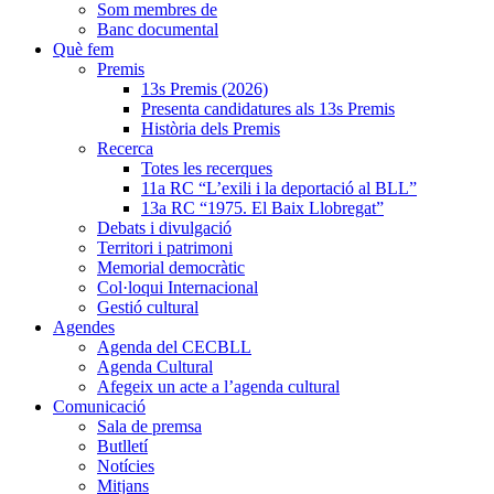
Som membres de
Banc documental
Què fem
Premis
13s Premis (2026)
Presenta candidatures als 13s Premis
Història dels Premis
Recerca
Totes les recerques
11a RC “L’exili i la deportació al BLL”
13a RC “1975. El Baix Llobregat”
Debats i divulgació
Territori i patrimoni
Memorial democràtic
Col·loqui Internacional
Gestió cultural
Agendes
Agenda del CECBLL
Agenda Cultural
Afegeix un acte a l’agenda cultural
Comunicació
Sala de premsa
Butlletí
Notícies
Mitjans