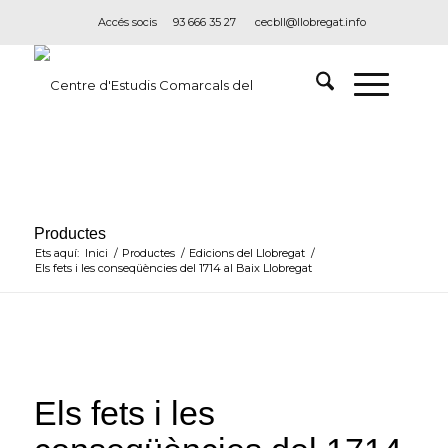
Accés socis
93 666 35 27
cecbll@llobregat.info
Productes
Ets aquí:
Inici
/
Productes
/
Edicions del Llobregat
/
Els fets i les conseqüències del 1714 al Baix Llobregat
Els fets i les