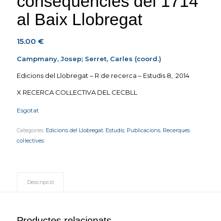
conseqüències del 1714
al Baix Llobregat
15.00
€
Campmany,
Josep;
Serret, Carles (coord.)
Edicions del Llobregat – R de recerca – Estudis 8, 2014
X RECERCA COL·LECTIVA DEL CECBLL
Esgotat
Categories:
Edicions del Llobregat
,
Estudis
,
Publicacions
,
Recerques
col·lectives
Descripció
Productes relacionats